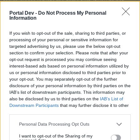
topics, please log into the game first. If you do not
have a game account, you will need to register for
Portal Dev -
Do Not Process My Personal
one. We look forward to your next visit!
CLICK
Information
HERE
If you wish to opt-out of the sale, sharing to third parties, or
Отзывы сообщества: ответы на вопросы
Thread
processing of your personal or sensitive information for
Здравствуйте, Heroes of Dracania. Неделю назад команда
targeted advertising by us, please use the below opt-out
Drakensang Online собрала несколько вопросов от
section to confirm your selection. Please note that after your
сообщества игроков. Вот их ответы на...
opt-out request is processed you may continue seeing
Thread by:
MENTOL
,
Sep 5, 2022
, 0 replies, In forum:
Русскоязычный раздел
interest-based ads based on personal information utilized by
us or personal information disclosed to third parties prior to
Релиз №256
Thread
your opt-out. You may separately opt-out of the further
Вот содержимое выпуска релиза №256. - Переработка события
disclosure of your personal information by third parties on the
«Победить непобедимого»: Выпадение из первых 3-х боссов в
IAB’s list of downstream participants. This information may
Circus Monstrorum было...
Thread by:
MENTOL
,
Jun 10, 2022
, 0 replies, In forum:
also be disclosed by us to third parties on the
IAB’s List of
Русскоязычный раздел
Downstream Participants
that may further disclose it to other
third parties.
Релиз №254
Thread
25 марта серверы перейдут на техническое обслуживание для
Personal Data Processing Opt Outs
установки релиза №254. График установки: Начало обратного
отсчета: 09:30 (UTC +8)...
Thread by:
MENTOL
,
Mar 24, 2022
, 9 replies, In forum:
I want to opt-out of the Sharing of my
Русскоязычный раздел