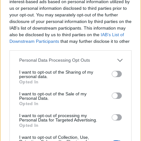
interest-based ads based on personal information utilized by
us or personal information disclosed to third parties prior to
Акции в марте 2023 года
Thread
your opt-out. You may separately opt-out of the further
Ниже вы можете посмотреть список событий, которые
disclosure of your personal information by third parties on the
пройдут в марте. Всё время указано в формате CET (UTC+1).
IAB’s list of downstream participants. This information may
Время сервера Agathon отстаёт на 6...
Thread by:
MENTOL
,
Mar 3, 2023
, 2 replies, In forum:
also be disclosed by us to third parties on the
IAB’s List of
Русскоязычный раздел
Downstream Participants
that may further disclose it to other
third parties.
Акции в феврале 2023 года
Thread
Ниже вы можете посмотреть список событий, которые
Personal Data Processing Opt Outs
пройдут в феврале. Всё время указано в формате CET (UTC+1).
Время сервера Agathon отстаёт на 6...
Thread by:
MENTOL
,
Jan 22, 2023
, 0 replies, In forum:
I want to opt-out of the Sharing of my
Русскоязычный раздел
personal data.
Opted In
Акции в январе 2023 года
Thread
I want to opt-out of the Sale of my
Ниже вы можете посмотреть список событий, которые
Personal Data.
пройдут в январе. Всё время указано в формате CET (UTC+1).
Opted In
Время сервера Agathon отстаёт на 6...
Thread by:
MENTOL
,
Jan 2, 2023
, 0 replies, In forum:
Русскоязычный раздел
I want to opt-out of processing my
Personal Data for Targeted Advertising.
Opted In
Акции в декабре 2022 года
Thread
Ниже вы можете посмотреть список событий, которые
I want to opt-out of Collection, Use,
пройдут в декабре. Всё время указано в формате CEST (UTC+2).