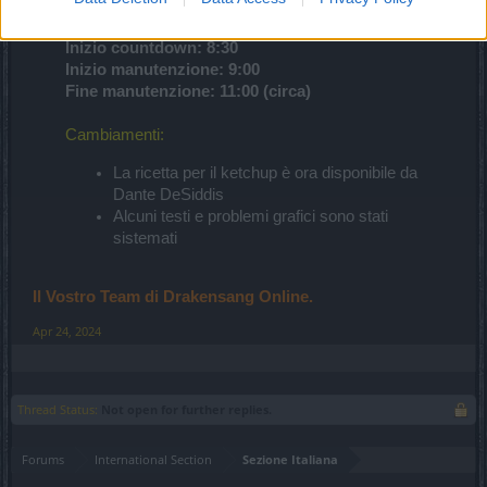
annunciata.
Inizio countdown: 8:30
Inizio manutenzione: 9:00
Fine manutenzione: 11:00 (circa)
Cambiamenti:
La ricetta per il ketchup è ora disponibile da
Dante DeSiddis
Alcuni testi e problemi grafici sono stati
sistemati
Il Vostro Team di Drakensang Online.
Apr 24, 2024
Thread Status:
Not open for further replies.
Forums
International Section
Sezione Italiana