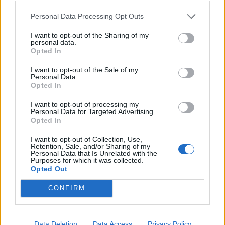
accessibile per più tempo.
Personal Data Processing Opt Outs
Vi ringraziamo per la vostra comprensione.
I want to opt-out of the Sharing of my
personal data.
Il Vostro Team di Drakensang Online.
Opted In
I want to opt-out of the Sale of my
Personal Data.
Opted In
I want to opt-out of processing my
Personal Data for Targeted Advertising.
Opted In
Apr 22, 2024
I want to opt-out of Collection, Use,
Retention, Sale, and/or Sharing of my
Personal Data that Is Unrelated with the
Hokori
Purposes for which it was collected.
Team Leader
Opted Out
Team Drakensang Online
Cari Eroi di Dracania!
CONFIRM
nella
mattina del 25 Aprile
è prevista un'altra
manutenzione oltre a quella precedentemente
Data Deletion
Data Access
Privacy Policy