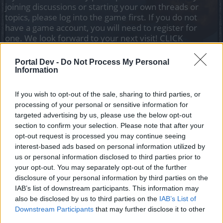
joining discussions or starting your own threads or
topics, please log into the game first. If you do not
have a game account, you will need to register for
one. We look forward to your next visit!
CLICK
HERE
Portal Dev -
Do Not Process My Personal
Thread Status:
Not open for further replies.
Information
If you wish to opt-out of the sale, sharing to third parties, or
Hokori
Team Leader
processing of your personal or sensitive information for
Team Drakensang Online
targeted advertising by us, please use the below opt-out
section to confirm your selection. Please note that after your
Cari Eroi di Dracania!
opt-out request is processed you may continue seeing
interest-based ads based on personal information utilized by
A seguito di alcuni lavori di manutenzione al sistema di
us or personal information disclosed to third parties prior to
gestione account,
Giovedì 25 Aprile
non
sarà
your opt-out. You may separately opt-out of the further
possibile effettuare l'accesso al gioco
dalle 9:00 alle
disclosure of your personal information by third parties on the
10:00.
IAB’s list of downstream participants. This information may
also be disclosed by us to third parties on the
IAB’s List of
Il tempo stimato è dunque di
1 ora
, ma tenete in
considerazione che questo periodo di tempo può
Downstream Participants
that may further disclose it to other
variare e che il gioco potrebbe non essere comunque
third parties.