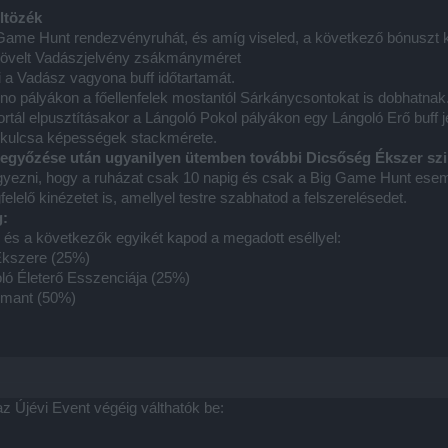
ltözék
Game Hunt rendezvényruhát, és amíg viseled, a következő bónuszt 
övelt Vadászjelvény zsákmányméret
 a Vadász vagyona buff időtartamát.
rno pályákon a főellenfelek mostantól Sárkánycsontokat is dobhatnak
ál elpusztításakor a Lángoló Pokol pályákon egy Lángoló Erő buff je
 kulcsa képességek stackmérete.
legyőzése után ugyanilyen ütemben további Dicsőség Ékszer szil
yezni, hogy a ruházat csak 10 napig és csak a Big Game Hunt esem
felelő kinézetet is, amellyel testre szabhatod a felszerelésedet.
g:
 és a következők egyikét kapod a megadott eséllyel:
Ékszere (25%)
ló Életerő Esszenciája (25%)
rmant (50%)
 Újévi Event végéig válthatók be: