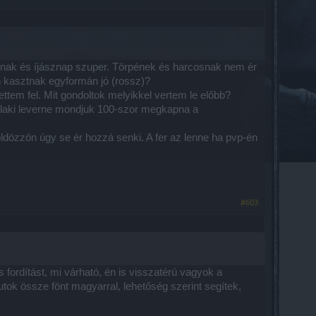
usnak és íjásznap szuper. Törpének és harcosnak nem ér
n kasztnak egyformán jó (rossz)?
tem fel. Mit gondoltok melyikkel vertem le előbb?
valaki leverne mondjuk 100-szor megkapna a
ldözzön úgy se ér hozzá senki. A fer az lenne ha pvp-én
#603
ordítást, mi várható, én is visszatérú vagyok a
ok össze fönt magyarral, lehetőség szerint segítek,