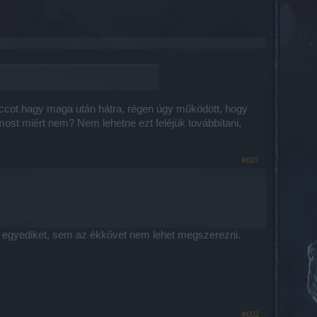
uccot hagy maga után hátra, régen úgy működött, hogy
st miért nem? Nem lehetne ezt feléjük továbbítani,
#601
az egyediket, sem az ékkővet nem lehet megszerezni.
#602