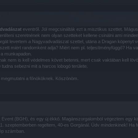
dvadászat
eventről. Jól megcsinálták ezt a misztikus szettet. Mág
nlíteni szeretnének nem olyan szetteket kellene csinálni ami minde
gát levertem a Nagyvadvadászat szettel, utána a Dragan köpenyt vet
szett miért randomként adja? Miért nem pl. teljesítményfüggő? Ha 
a a munkapadon.
ak nem is kell védelmes követ betenni, mert csak vaktában kell lövö
tudna sebezni mit a harcos lobogó területe.
ást megmutatni a főnököknek. Köszönöm.
Event (BGH), és egy új ékkő. Magánszorgalomból végeztem egy kis f
1. szeptemberben regeltem, 40-es Gorgánál. Üdv mindenkinek! Ha fut
zép számban.