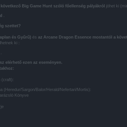
 következő Big Game Hunt szóló főellenség pályákról
jöhet ki (m
ld
.
g szettet?
Paplan és Gyűrű)
és
az Arcane Dragon Essence mostantól a követ
hetnek ki :
.
sz elérhető ezen az eseményen.
takhoz:
craft):
 (Heredur/Sargon/Balor/Herald/Nefertari/Mortis):
Varázsló Könyve
rje