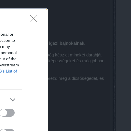
sonal or
ection to
gy erőt adjon Dracania igazi bajnokainak.
ou may
 personal
. Ha az Elfeledett Dicsőség készlet mindkét darabját
out of the
gerősítve a kulcsfontosságú képességeket és még jobban
 downstream
B’s List of
a Nagy Vad Vadászatba, szerezd meg a dicsőségedet, és