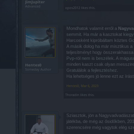
JimJupiter
Advanced
opos2012
likes this.
Mondhatok valamit erről a
Nagyva
semmit. Ha már a kasztokat kiegye
Harcosként kipróbáltam köztes Gor
A másik dolog ha már misztikus a 
teljesítményt hogy összerakhass
Pvp-röl nem is beszélek. A mágusn
minden kaszt csak olyan messzire 
Hentes0
Someday Author
Gratulálok a fejlesztéshez.
Ha lehetséges jó lenne ezt az ír
Hentes0
,
Mar 6, 2023
Thoradin
likes this.
Sziasztok, jön a Nagyvadvadászat 
játékba, de még az ősidőkben, 201
szerencsére még vagytok elég s