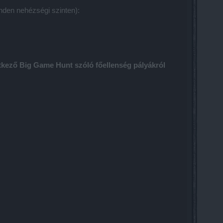
inden nehézségi szinten):
kező Big Game Hunt szóló főellenség pályákról