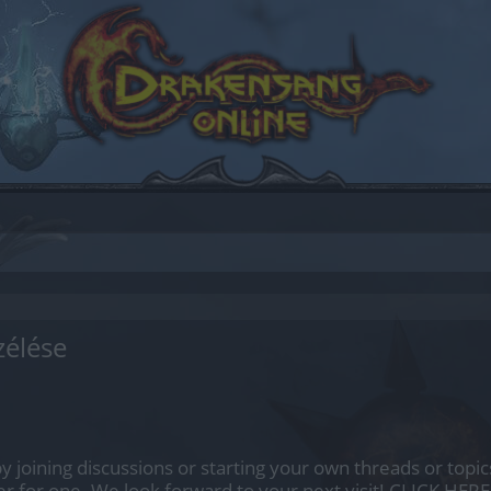
zélése
by joining discussions or starting your own threads or topics
er for one. We look forward to your next visit!
CLICK HERE