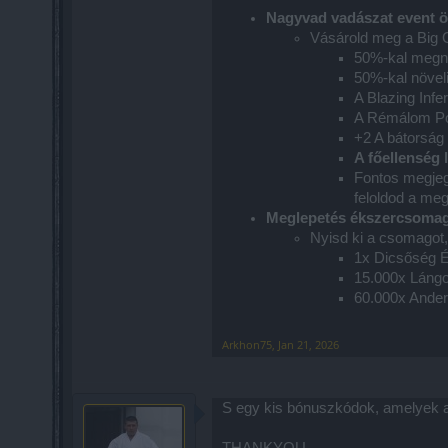
Nagyvad vadászat event ö
Vásárold meg a Big 
50%-kal megn
50%-kal növeli
A Blazing Infe
A Rémálom Port
+2 A bátorság
A főellenség 
Fontos megjeg
feloldod a meg
Meglepetés ékszercsoma
Nyisd ki a csomagot,
1x Dicsőség 
15.000x Lángo
60.000x Ande
Arkhon75
,
Jan 21, 2026
S egy kis bónuszkódok, amelyek az
THANKYOU