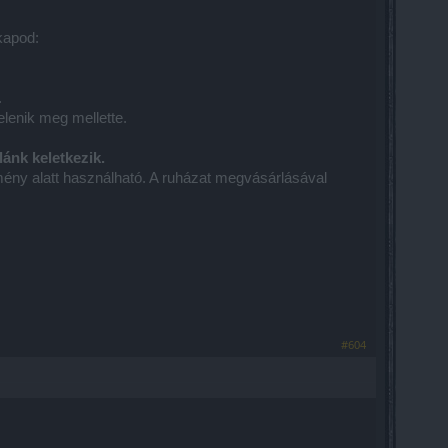
kapod:
.
lenik meg mellette.
ánk keletkezik.
ény alatt használható. A ruházat megvásárlásával
#604