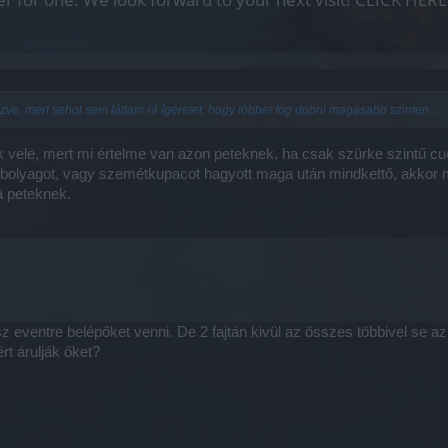
zve, mert sehol sem láttam rá ígéretet, hogy többet fog dobni magasabb szinten....
 vele, mert mi értelme van azon peteknek, ha csak szürke szintű c
bolyagot, vagy szemétkupacot hagyott maga után mindkettő, akkor mo
a peteknek.
sz eventre belépőket venni. De 2 fajtán kivül az összes többivel se 
rt árulják őket?