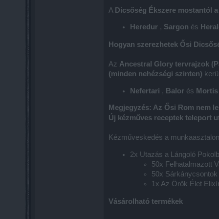
A
Dicsőség Ékszere mostantól a
Heredur
,
Sargon
és
Hera
Hogyan szerezhetek Ősi Dicsősé
Az
Ancestral Glory tervrajzok (
(minden nehézségi szinten)
kerül
Nefertari
,
Balor
és
Mortis
Megjegyzés: Az Ősi Rom nem le
Új kézműves receptek teleport u
Kézműveskedés a munkaasztalon (
2x Utazás a Lángoló Pokolba
50x Felhatalmazott 
50x Sárkánycsontok
1x Az Örök Élet Elixí
Vásárolható termékek