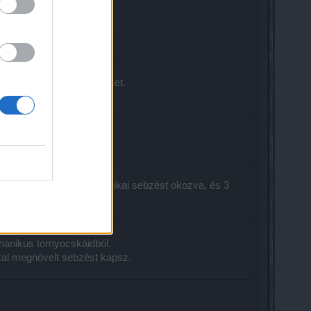
számú Harci Őrület stacket.
.
talált ellenfélnek 100% fizikai sebzést okozva, és 3
chanikus tornyocskáidból.
kal megnövelt sebzést kapsz.