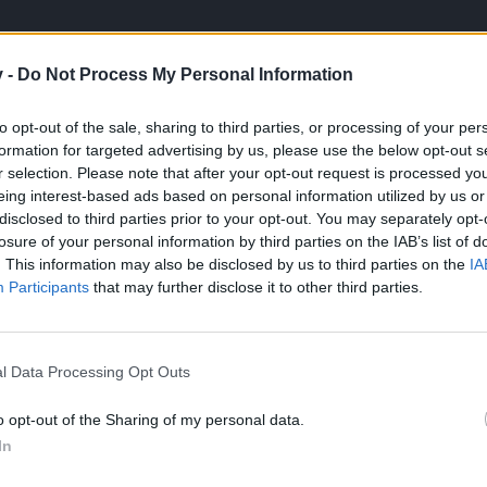
: Új ékszerek – GYIK
v -
Do Not Process My Personal Information
to opt-out of the sale, sharing to third parties, or processing of your per
sd az erődet –
a Big Game Hunt
hív!
formation for targeted advertising by us, please use the below opt-out s
érkezett a
Dicsőség Ékszere a Big Game Huntba, és készen áll, ho
r selection. Please note that after your opt-out request is processed y
eing interest-based ads based on personal information utilized by us or
gymértékben fokozza az összes „Elfeledett Dicsőség” készlet hatását
disclosed to third parties prior to your opt-out. You may separately opt-
z egyes osztályokhoz igazított új, erőteljes bónuszokat old fel, me
losure of your personal information by third parties on the IAB’s list of
. This information may also be disclosed by us to third parties on the
IA
Participants
that may further disclose it to other third parties.
mbe a leghatalmasabb ellenfelekkel – Kezdődik a vadászat! Indulj 
anak.
2026. február 5.
l Data Processing Opt Outs
o opt-out of the Sharing of my personal data.
In