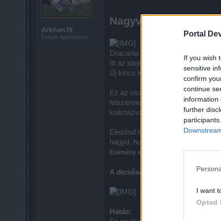
Nagyvadvadászat 2026
Arkhon75
Portal De
Forum Apprentice
Dracania hősei,
If you wish 
Itt az ideje, hogy ismét bebizonyít
sensitive in
Új kincs került a vadászatba: meg
confirm you
continue se
Ez az osztályspecifikus ékszer na
information 
felszereled, a Dicsőség Ékszere a
further disc
kiaknázva harci potenciálodat.
participants
Downstream 
Élesítsd fegyvereidet és nézz sze
hagyd, hogy a főellenségek elbukj
Esemény időtartama: 2026. január 22. – 
Persona
A dicsőség ékköve
I want t
Opted 
Hatás: