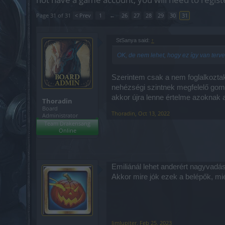
Page 31 of 31
< Prev
1
←
26
27
28
29
30
31
StSanya said:
↑
OK, de nem lehet, hogy ez így van terve
Szerintem csak a nem foglalkoztak
nehézségi szintnek megfelelő gom
akkor újra lenne értelme azoknak 
Thoradin
Board
Thoradin
,
Oct 13, 2022
Administrator
Team Drakensang
Online
Emiliánál lehet anderért nagyvadá
Akkor mire jók ezek a belépők, mié
JimJupiter
,
Feb 25, 2023