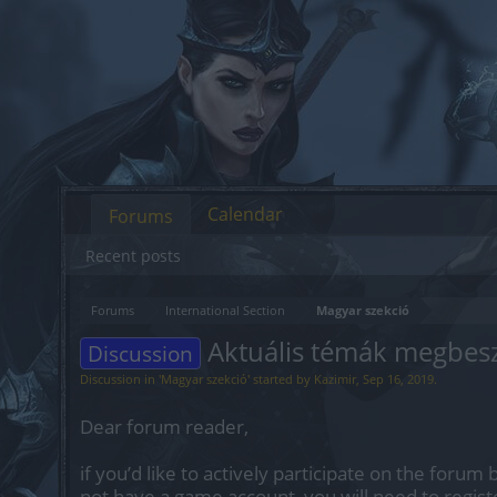
Calendar
Forums
Recent posts
Forums
International Section
Magyar szekció
Aktuális témák megbes
Discussion
Discussion in '
Magyar szekció
' started by
Kazimir
,
Sep 16, 2019
.
Dear forum reader,
if you’d like to actively participate on the forum 
not have a game account, you will need to regist