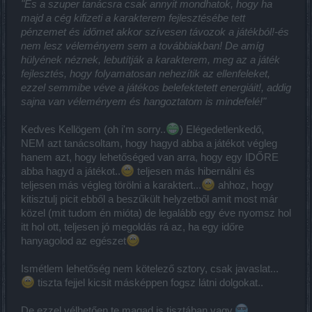
"És a szuper tanácsra csak annyit mondhatok, hogy ha
majd a cég kifizeti a karakterem fejlesztésébe tett
pénzemet és időmet akkor szívesen távozok a játékból!-és
nem lesz véleményem sem a továbbiakban! De amíg
hülyének néznek, lebutítják a karakterem, meg az a játék
fejlesztés, hogy folyamatosan nehezítik az ellenfeleket,
ezzel semmibe véve a játékos belefektetett energiáit!, addig
sajna van véleményem és hangoztatom is mindefelé!"
Kedves Kellögem (oh i'm sorry..
) Elégedetlenkedő,
NEM azt tanácsoltam, hogy hagyd abba a játékot végleg
hanem azt, hogy lehetőséged van arra, hogy egy IDŐRE
abba hagyd a játékot..
teljesen más hibernálni és
teljesen más végleg törölni a karaktert...
ahhoz, hogy
kitisztulj picit ebből a beszűkült helyzetből amit most már
közel (mit tudom én mióta) de legalább egy éve nyomsz hol
itt hol ott, teljesen jó megoldás rá az, ha egy időre
hanyagolod az egészet
Ismétlem lehetőség nem kötelező sztory, csak javaslat...
tiszta fejjel kicsit másképpen fogsz látni dolgokat..
De ezzel vélhetően te magad is tisztában vagy.