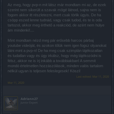
addig sajna van véleményem és hangoztatom is mindefelé!
Az meg, hogy pvp-n mit látsz már mondtam mi az, de ezek
szerint nem sikerült a szavak mögé látnod, sajna nem is
Szóval a játék már igen is NAGYON ROSSZ!
fogom akkor itt részletezni, mert csak törlik úgyis. De ha
csöpp eszed lenne tudnád, vagy csak tudod, és te is oda
tartozol, akkor meg érthető a reakciód, de azért nem hülye
ám mindenki!....
Mint mondtam nézd meg pár erősebb harcos párbaj
youtube videóját, és azokon tőlük nem igen fogsz olyanokat
látni mint a pvp-n! De ha meg csak szimplán tájékozatlan
és tudatlan vagy és úgy irkálsz, hogy még tájékozódni is
félsz, akkor ne is írj inkább a továbbiakban! A semmit
mondó értelmetlen hozzászólások, minden valós tartalom
nélkül ugyan is teljesen feleslegesek! Köszi!
Last edited:
Mar 11, 2020
Mar 11, 2020
Adrienn27
Junior Expert