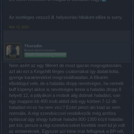
Az esetleges vessző ill. helyesírási hibákért ellőre is sorry.
Mar 12, 2020
Thoradin
Board Administrator
Team Drakensang Online
Nem azért az egy fillérért de most igazán megrugdosnám,
azt aki ezt a Kingshilli férges csatornákat így átalakította,
gyenge karakterekkel megcsinálhatatlan. A főkarim
elboldogul vele, de a haladás dropp nevetséges, ha vennék
buff köpenyt akkor is nevetséges lenne a haladás dropp 8
helyett 12, a pályákon a mobok alig dobnak haladást, van
egy mappon kb 400 mob abból dob egy körben 7-12 db
haladást mi ez ha nem vicc? Ezért pénzt aki kiad az nem
normális. A régi szendviccsel rendelkezők még amfóra
nyitással úgy ahogy tudnak haladni 800-1300 közti haladás
per kör, persze a régi szendvicseket kivették mert túl jó volt
az embereknek. Egyszer azt kéne már felfogniuk a BP-nél,