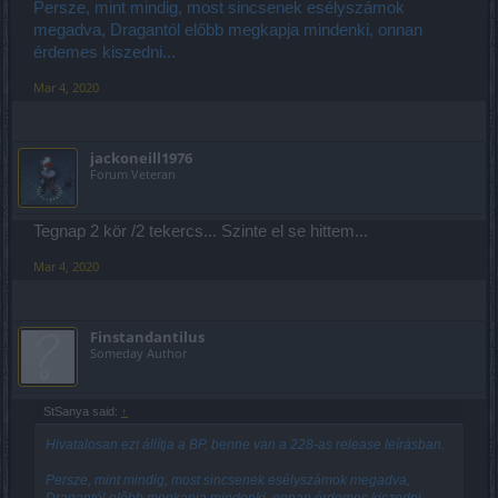
Persze, mint mindig, most sincsenek esélyszámok
megadva, Dragantól előbb megkapja mindenki, onnan
érdemes kiszedni...
Mar 4, 2020
jackoneill1976
Forum Veteran
Tegnap 2 kör /2 tekercs... Szinte el se hittem...
Mar 4, 2020
Finstandantilus
Someday Author
StSanya said:
↑
Hivatalosan ezt állítja a BP, benne van a 228-as release leírásban.
Persze, mint mindig, most sincsenek esélyszámok megadva,
Dragantól előbb megkapja mindenki, onnan érdemes kiszedni...