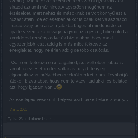
szerint). Míg te ezzel szemben szó szerint gyászolsz és
siratod azt ami már nincs.Alapvetően megértem az
érzéseidet, mert nehéz és másoknak se volt könnyű ezt a
húzást átélni, de ez esetben akkor is csak két választásod
marad vagy bele állsz a játékba bugostul mindenestől és
újra tervezed a karid vagy hagyod az egészet, hibernálod a
karaktered reménykedve és bízva abba, hogy majd
egyszer jobb lesz, addig is más mibe fektetve az
energiáidat, hogy ne érjen addig se több csalódás.
P.S.: nem kötelező erre reagálnod, sőt vélhetően jobba is
járnál ha ez esetben felcsattanás helyett tényleg
elgondolkoznál mélyebben azokról amiket írtam. További jó
játékot, bízva abba, hogy nem te vagy "tudjukki" és belátod
azt, hogy igazam van...
Az esetleges vessző ill. helyesírási hibákért előre is sorry...
Mar 5, 2020
Tysha123
and
bibere
like this.