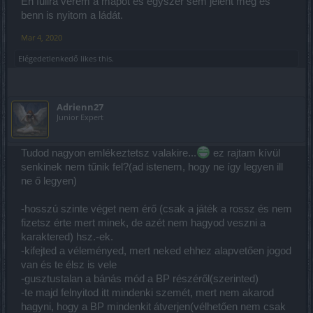
Én fullra verem a mapot és egyszer sem jelent meg és
benn is nyitom a ládát.
Mar 4, 2020
Elégedetlenkedő
likes this.
Adrienn27
Junior Expert
Tudod nagyon emlékeztetsz valakire...
ez rajtam kívül
senkinek nem tűnik fel?(ad istenem, hogy ne így legyen ill
ne ő legyen)
-hosszú szinte véget nem érő (csak a játék a rossz és nem
fizetsz érte mert minek, de azét nem hagyod veszni a
karaktered) hsz.-ek.
-kifejted a véleményed, mert neked ehhez alapvetően jogod
van és te élsz is vele
-gusztustalan a bánás mód a BP részéről(szerinted)
-te majd felnyitod itt mindenki szemét, mert nem akarod
hagyni, hogy a BP mindenkit átverjen(vélhetően nem csak