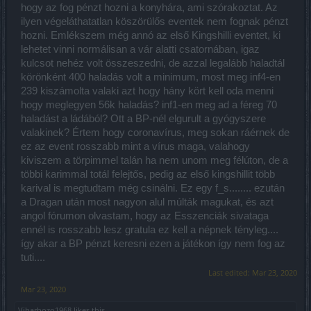
hogy az fog pénzt hozni a konyhára, ami szórakoztat. Az
ilyen végeláthatatlan köszörülős eventek nem fognak pénzt
hozni. Emlékszem még annó az első Kingshilli eventet, ki
lehetet vinni normálisan a vár alatti csatornában, igaz
kulcsot nehéz volt összeszedni, de azzal legalább haladtál
körönként 400 haladás volt a minimum, most meg inf4-en
239 kiszámolta valaki azt hogy hány kört kell oda menni
hogy meglegyen 56k haladás? inf1-en meg ad a féreg 70
haladást a ládából? Ott a BP-nél elgurult a gyógyszere
valakinek? Értem hogy coronavírus, meg sokan ráérnek de
ez az event rosszabb mint a vírus maga, valahogy
kiviszem a törpimmel talán ha nem unom meg félúton, de a
többi karimmal totál felejtős, pedig az első kingshillit több
karival is megtudtam még csinálni. Ez egy f_s........ ezután
a Dragan után most nagyon alul múlták magukat, és azt
angol fórumon olvastam, hogy az Esszenciák sivataga
ennél is rosszabb lesz gratula ez kell a népnek tényleg....
így akar a BP pénzt keresni ezen a játékon így nem fog az
tuti....
Last edited:
Mar 23, 2020
Mar 23, 2020
Viharhozo1968
likes this.