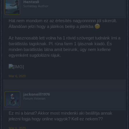
Hentes0
Someday Author
Hát nem mondom ez az értesítés nagyonnnnn jól sikerült.
Állandóan jelzi hogy a játékos belép a játékba
Az hasznosabb lett volna ha 1 rövid szöveget tudnánk írni a
barátlistás tagoknak. Pl. rúna farm 1 íjásznak kiadó. És
minden barátlistás látna amit beírunk, úgy nem kellene
egyenként sugdolózni rájuk.
Mar 6, 2020
jackoneill1976
Forum Veteran
Ez mi a bánat? Akkor most mindenki aki beállítja annak
jelezni fogja hogy online vagyok? Kell ez nekem??
Mar 6, 2020