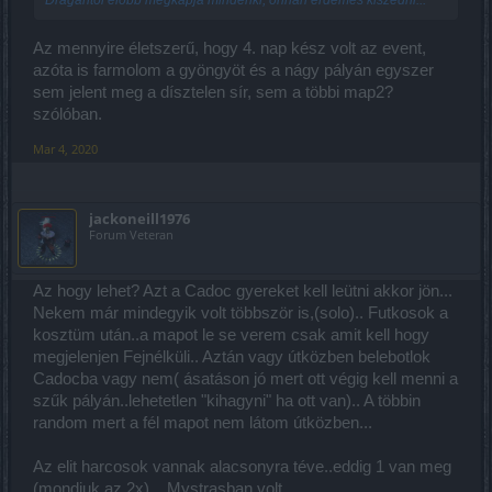
Az mennyire életszerű, hogy 4. nap kész volt az event,
azóta is farmolom a gyöngyöt és a nágy pályán egyszer
sem jelent meg a dísztelen sír, sem a többi map2?
szólóban.
Mar 4, 2020
jackoneill1976
Forum Veteran
Az hogy lehet? Azt a Cadoc gyereket kell leütni akkor jön...
Nekem már mindegyik volt többször is,(solo).. Futkosok a
kosztüm után..a mapot le se verem csak amit kell hogy
megjelenjen Fejnélküli.. Aztán vagy útközben belebotlok
Cadocba vagy nem( ásatáson jó mert ott végig kell menni a
szűk pályán..lehetetlen "kihagyni" ha ott van).. A többin
random mert a fél mapot nem látom útközben...
Az elit harcosok vannak alacsonyra téve..eddig 1 van meg
(mondjuk az 2x)... Mystrasban volt..