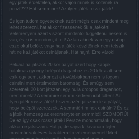
egy játék érdektelen, akkor vajon minek is költenék rá
pénzt??? Hát semminek! Az ilyen játék rossz játék!
És igen tudom egyeseknek azért mégis csak mindent meg
lehet szerezni, hát akkor fizessenek ők a játékért!
Véleményem azért viszont mindentől függetlenül nekem is
van, és ki is mondom, itt ott! Aztán akinek van egy csöpp
esze okul belőle, vagy ha a játék készítőinek nem tetszik
hát ne ka.i játékot csináljanak. Hát hajrá! Erre várok!
Például ha játszok 20 kör pályát azért hogy kapjak
hatalmas gyöngy belépőt draganhoz és 20 kör alatt sem
esik egy sem, akkor ezt a továbbiakban nem is fogom
csinálni mert értelmetlen baromság! És amúgy sem
szeretnék 20 kört játszani egy nulla droppos draganhoz,
mert minek!? A semmire semmi kedvem időt tölteni! Az
ilyen játék rossz játék!-hiszen azért játszom le a pályát,
hogy belépőt szerezzek. A semmiért minek csinálni? És ez
a játék hemzseg az eredménytelen semmitől! SZOMORÚ!
De ez így csak rossz játék! Persze mondhatnánk, hogy
akkor ne játsszam. Hát ja, de sajna ki kívánom fejteni
mostmár sok éves karakterrel a véleményemet! Mert