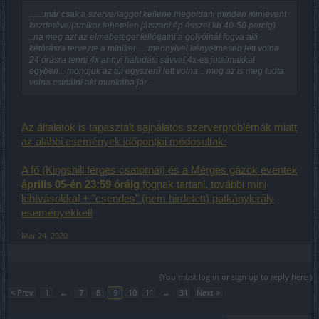
.......már csak a szerverlaggot kellene megoldani minden minievent
kezdetével(amikor lehetelen játszani ép ésszel kb 40-50 percig)
..na meg azt az elmebeteget fellógatni a golyóinál fogva aki
kétórásra tervezte a miniket .... mennyivel kényelmeseb lett volna
24 órásra tenni 4x annyi haladási sávval,4x-es jutalmakkal
egyben... mondjuk az túl egyszerű lett volna... meg az is meg tudta
volna csinálni aki munkába jár...
Az általatok is tapasztalt sajnálatos szerverproblémák miatt
az alábbi események időpontjai módosultak:
A fő (Kingshill férges csatornái) és a Mérges gázok eventek
április 05-én 23:59 óráig
fognak tartani, további mini
kihívásokkal + "csendes" (nem hirdetett) patkánykirály
eseményekkel!
Mar 24, 2020
(You must log in or sign up to reply here.)
< Prev
1
←
7
8
9
10
11
→
31
Next >