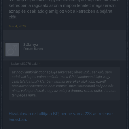
ketrecben a rágcsáló azon a mapon lehetett megszerezni
aznap és csak addig amíg ott volt a ketrecben a bejárat
előtt.
Mar 4, 2020
StSanya
Forum Baron
jackoneill1976 said:
↑
az hogy amfórák dobhatják(a tekercset) téves infó.. senkiről sem
tudok aki kapott volna amfiból.. ezt a BP hivatalosan állitja vagy
csak találgatunk? klánban vannak gyerekek akik több ezer!!!
amfikulcsot elvertek,de nem kaptak.. mivel farmolható szépen hát
nincs vele gond csak hogy az esély a droppra szinte nulla.. ha nem
tényleges nulla..
Hivatalosan ezt állítja a BP, benne van a 228-as release
leírásban.