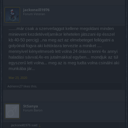
jackoneill1976
Forum Veteran
.......már csak a szerverlaggot kellene megoldani minden
minievent kezdetével(amikor lehetelen játszani ép ésszel
kb 40-50 percig) ..na meg azt az elmebeteget fellógatni a
golyóinál fogva aki kétórásra tervezte a miniket ....
mennyivel kényelmeseb lett volna 24 órásra tenni 4x annyi
haladási sávval,4x-es jutalmakkal egyben... mondjuk az túl
egyszerű lett volna... meg az is meg tudta volna csinálni aki
munkába jár...
Mar 23, 2020
Adrienn27
likes this.
StSanya
Forum Baron
jackoneill1976 said:
↑