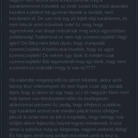
nagyon nem tetszik amit a kasztommal meg a
karakteremmel műveltek az évek során! Ha most akarnám
kezdeni a játékot hát gyorsan lépnék is tovább, nem
kezdeném el. De van már egy jól fejlett régi karakterem, és
nem tetszik amit művelnek vele! Az meg, hogy
egyeseknek van dropp másoknak meg nincs egyszerűen
pofátlanság! Tudtommal ez nem egy szerencsejáték! Vagy
igen? De főleg nem lehet olyan, hogy manipulált
szerencsejáték! A bohócokat kivették, hogy az ugye
szerencsejáték! De nekem úgy tűnik itt minden csak
szerencsejáték! Bár egyeseknél meg úgy tűnik, hogy nem
a szerencse működik! Hogy is van ez????
Ha valamibe rengeteg időt és pénzt fektetek, akkor arról
bizony lesz véleményem és nem fogok csak úgy tovább
lépni, hogy jó akkor ez egy nagy sz.r és hagyjuk! Nem mert
már benne van töménytelen időm és esetlegesen
akármennyi pénzem! Az pedig, hogy kifejleszt a játékos
egy karaktert amivel már minden pályát bosst röhögve
játszik le aztán erre az lett a megoldás, hogy nehogy már
örüljön akkor fejlesztés helyett legyen mindennek 3-szor
annyi a sebzése meg az életpontja, nagyon undorító dolog!
És hát igen, erről meg amiket művelnek arról is lesz is