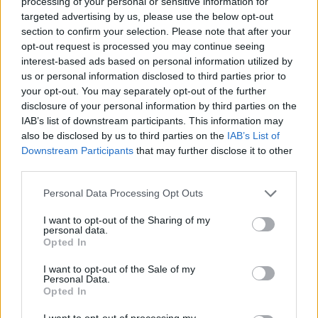
processing of your personal or sensitive information for
ekkora sebzést tud produkálni úgy hogy ő is felrak 250-300
targeted advertising by us, please use the below opt-out
ezer életpontot, akkor lesz bármiről is beszélni ami azzal
section to confirm your selection. Please note that after your
kapcsolatos, hogy bármiféle egyenlőség is van a harcos
opt-out request is processed you may continue seeing
kaszt és a távosok között!
interest-based ads based on personal information utilized by
us or personal information disclosed to third parties prior to
Fél éves távos karakterek röhögve járkálnak pokoli 4-es
your opt-out. You may separately opt-out of the further
szintekre, mert semmit sem kell karakter építeniük, hanem
disclosure of your personal information by third parties on the
csak mindent a sebzésre aztán jó az!
IAB’s list of downstream participants. This information may
also be disclosed by us to third parties on the
IAB’s List of
És ez nem karakter építés!
Downstream Participants
that may further disclose it to other
third parties.
A karakter építés az amit a harcosnak kell csinálnia!
Personal Data Processing Opt Outs
A távosok már rég nem építenek karaktert!
I want to opt-out of the Sharing of my
Itt egyeseknek semmi fogalmuk nincs a harcos kasztról,
personal data.
aztán ezek akarnak véleményt alkotni! Röhejes!
Opted In
És hát bocsi de nem az a játékok lényege, hogy ha
I want to opt-out of the Sale of my
Personal Data.
egyszer felépítettél egy jó karaktert (költöttél rá!
Opted In
töménytelen játékidőt tettél bele!) akkor azt lebutítsák, hogy
építsed már megint föl okoska, mert nem szeretnénk
I want to opt-out of processing my