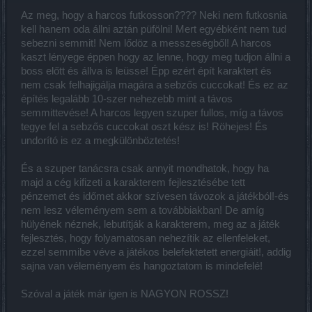
Az meg, hogy a harcos futkosson???? Neki nem futkosnia
kell hanem oda állni aztán püfölni! Mert egyébként nem tud
sebezni semmit! Nem lődöz a messzeségből! A harcos
kaszt lényege éppen hogy az lenne, hogy meg tudjon állni a
boss előtt és állva is leüsse! Épp ezért épít karaktert és
nem csak felhajigálja magára a sebzős cuccokat! És ez az
építés legalább 10-szer nehezebb mint a távos
semmittevése! A harcos legyen szuper fullos, míg a távos
tegye fel a sebzős cuccokat oszt kész is! Röhejes! És
undorító is ez a megkülönböztetés!
És a szuper tanácsra csak annyit mondhatok, hogy ha
majd a cég kifizeti a karakterem fejlesztésébe tett
pénzemet és időmet akkor szívesen távozok a játékból!-és
nem lesz véleményem sem a továbbiakban! De amíg
hülyének néznek, lebutítják a karakterem, meg az a játék
fejlesztés, hogy folyamatosan nehezítik az ellenfeleket,
ezzel semmibe véve a játékos belefektetett energiáit!, addig
sajna van véleményem és hangoztatom is mindefelé!
Szóval a játék már igen is NAGYON ROSSZ!