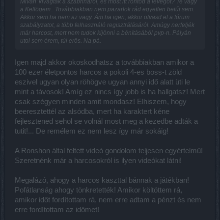
Mivan' kivágtak a szabrináról, és most itt rontod a levegőt? Te vagy
hatások miatt, hogy egyáltalán játszani tudjak, és ehhez még jóval
a Kellögem.. Továbbiakban nem pazarlok rád egyetlen betűt sem.
nagyobb sebzés is kéne (mert ugye kell önkényesen növelgetni az
Akkor sem ha nem az vagy. Ám ha igen, akkor olvasd el a fórum
életpontokat az ellenfeleknél milliárdokra!)!-ami eleve üti egymást!
szabályzatot, a több felhasználó regisztrálásáról. Amúgy nerfeljék
vagy ez vagy az! ???????
már harcost, mert nem tudok kijönni a bénításából pvp-n. Pályán
Akkor mi is legyen????
utol sem érem, túl erős. Na pá.
És a mágusnak nincs gyógyítása? Ja de minek is már. (Meg volt is
neki, csak nem túl hatékony!) Olcsó a gyógyital vehet töménytelent,
Igen majd akkor okoskodhatsz a továbbiakban amikor a
mint minden játékban! A mágus ugyan is gyógyitallal szokott
100 ezer életpontos harcos a pokoli 4-es boss-t zöld
gyógyulni mindenütt! És ez immár adott neki! Másodpercenként
eszivel ugyan olyan röhögve ugyan annyi idő alatt üti le
ihatja! Látható is a videóban. Nem kell neki más!
mint a távosok! Amíg ez nincs így jobb is ha hallgatsz! Mert
Az meg, hogy a harcos futkosson???? Neki nem futkosnia kell
csak szégyen minden amit mondasz! Elhiszem, hogy
hanem oda állni aztán püfölni! Mert egyébként nem tud sebezni
beeresztettél az alsódba, mert ha karaktert kéne
semmit! Nem lődöz a messzeségből! A harcos kaszt lényege éppen
fejlesztened sehol se volnál most meg a kezedbe adták a
hogy az lenne, hogy meg tudjon állni a boss előtt és állva is leüsse!
Épp ezért épít karaktert és nem csak felhajigálja magára a sebzős
tutit!... De remélem ez nem lesz így már sokáig!
cuccokat! És ez az építés legalább 10-szer nehezebb mint a távos
semmittevése! A harcos legyen szuper fullos, míg a távos tegye fel
A Ronshon által feltett videó gondolom teljesen egyértelmű!
a sebzős cuccokat oszt kész is! Röhejes! És undorító is ez a
Szeretnénk már a harcosokról is ilyen videókat látni!
megkülönböztetés!
És a szuper tanácsra csak annyit mondhatok, hogy ha majd a cég
Megalázó, ahogy a harcos kaszttal bánnak a játékban!
kifizeti a karakterem fejlesztésébe tett pénzemet és időmet akkor
Pofátlanság ahogy tönkretették! Amikor költöttem rá,
szívesen távozok a játékból!-és nem lesz véleményem sem a
amikor időt fordítottam rá, nem erre adtam a pénzt és nem
továbbiakban! De amíg hülyének néznek, lebutítják a karakterem,
meg az a játék fejlesztés, hogy folyamatosan nehezítik az
erre fordítottam az időmet!
ellenfeleket, ezzel semmibe véve a játékos belefektetett energiáit!,