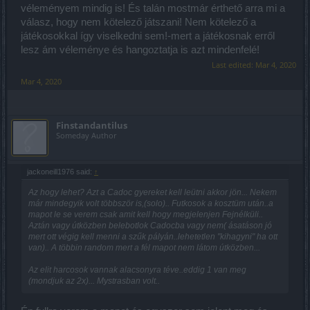
véleményem mindig is! És talán mostmár érthető arra mi a
válasz, hogy nem kötelező játszani! Nem kötelező a
játékosokkal így viselkedni sem!-mert a játékosnak erről
lesz ám véleménye és hangoztatja is azt mindenfelé!
Last edited:
Mar 4, 2020
Mar 4, 2020
Finstandantilus
Someday Author
jackoneill1976 said:
↑
Az hogy lehet? Azt a Cadoc gyereket kell leütni akkor jön... Nekem
már mindegyik volt többször is,(solo).. Futkosok a kosztüm után..a
mapot le se verem csak amit kell hogy megjelenjen Fejnélküli..
Aztán vagy útközben belebotlok Cadocba vagy nem( ásatáson jó
mert ott végig kell menni a szűk pályán..lehetetlen "kihagyni" ha ott
van).. A többin random mert a fél mapot nem látom útközben...
Az elit harcosok vannak alacsonyra téve..eddig 1 van meg
(mondjuk az 2x)... Mystrasban volt..