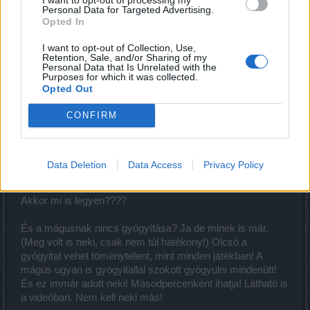
játékot fejleszteni, csak a pénzt szeretnénk elrakni!
Personal Data for Targeted Advertising.
Opted In
És az ilyen játék egy rossz játék! A játékosok átverése,
I want to opt-out of Collection, Use,
semmibe vevése!
Retention, Sale, and/or Sharing of my
Personal Data that Is Unrelated with the
És lehet, hogy a távost nem érdekli mert nem épít már rég
Purposes for which it was collected.
Opted Out
karaktert csak sebzést (fentebbi személy okoskodása
igencsak röhejes is ezáltal!), de nekem hát bocsi, hogy
CONFIRM
megint csak jóval több életpont kell az önkényes
sebzésnövelgetések miatt, a csak harcosra ható hatások
miatt, hogy egyáltalán játszani tudjak, és ehhez még jóval
nagyobb sebzés is kéne (mert ugye kell önkényesen
Data Deletion
Data Access
Privacy Policy
növelgetni az életpontokat az ellenfeleknél milliárdokra!)!-
ami eleve üti egymást! vagy ez vagy az! ???????
Akkor mi is legyen????
És a mágusnak nincs gyógyítása? Ja de minek is már.
(Meg volt is neki, csak nem túl hatékony!) Olcsó a
gyógyital vehet töménytelent, mint minden játékban! A
mágus ugyan is gyógyitallal szokott gyógyulni mindenütt!
És ez immár adott neki! Másodpercenként ihatja! Látható is
a videóban. Nem kell neki más!