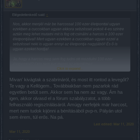
Elégedetlenkedő said:
↑
Nos, akkor menjél már be harcossal 100 ezer életponttal ugyan
ezekben a cuccokban ugyan ekkora sebzéssel pokoli 4-es szintre
aztán meg lehet mutatni mit is fog ott csinálni a harcos a 100 ezer
életpontjával! Mert ugyan ezekben a cuccokban ugyan ezzel a
sebzéssel neki is ugyan ennyi az életpontja nagyjából! És ő is
ugyan ezeket hordja!
Ja, hogy a harcos meg sem fog tudni ott mozdulni 100 ezer
életponttal!? Oda sem tud menni az ellenfélhez.
Click to expand...
Nem mert a harcos sebzés helyett ha élni akar életpontot rak fel!
Ahhoz, hogy ekkora sebzése legyen neki totál fullos kövek kellenek
Mivan' kivágtak a szabrináról, és most itt rontod a levegőt?
mindenből! - töménytelen életes kő, mert neki ide kell 250-300 ezer
Te vagy a Kellögem.. Továbbiakban nem pazarlok rád
életpont is!
egyetlen betűt sem. Akkor sem ha nem az vagy. Ám ha
igen, akkor olvasd el a fórum szabályzatot, a több
És mint mondtam, majd ha ugyan ez a mágus ugyan ekkora
sebzést tud produkálni úgy hogy ő is felrak 250-300 ezer
felhasználó regisztrálásáról. Amúgy nerfeljék már harcost,
életpontot, akkor lesz bármiről is beszélni ami azzal kapcsolatos,
mert nem tudok kijönni a bénításából pvp-n. Pályán utol
hogy bármiféle egyenlőség is van a harcos kaszt és a távosok
sem érem, túl erős. Na pá.
között!
Last edited:
Mar 11, 2020
Fél éves távos karakterek röhögve járkálnak pokoli 4-es szintekre,
Mar 11, 2020
mert semmit sem kell karakter építeniük, hanem csak mindent a
sebzésre aztán jó az!