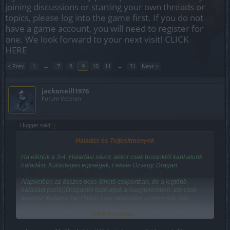
joining discussions or starting your own threads or
topics, please log into the game first. If you do not
have a game account, you will need to register for
one. We look forward to your next visit!
CLICK
HERE
< Prev
1
←
7
8
9
10
11
→
31
Next >
jackoneill1976
Forum Veteran
Hugger said:
↑
Haladás és Teljesítmények
Ha elértük a 3-4. Haladási sávot, akkor csak bossoktól kaphatunk
haladást: Különleges egységek, Fekete Özvegy, Dragan.
Alapvetően az összes boss ölhető csoportban, de a legtöbb
haladást (
szóló
)Dragantól kaphatjuk a Nagyteremben. Ide csak
egyedül léphetsz be! Pokoli 1-es nehézségi szinten már 300
haladást ad fixen és valószínűleg a legtöbb játékosnak nem okoz
Click to expand...
gondot a leölése.