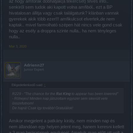
View attachment 13015
az hogy amfórák dobhatják(a tekercset) téves infó..
senkiről sem tudok aki kapott volna amfiból.. ezt a BP
A belépéshez a Nagyterembe szükségünk lesz a Titokzatos
hivatalosan állitja vagy csak találgatunk? klánban vannak
Tekercse (Rakétás event alatt volt megszerezhető, a Dragan event
gyerekek akik több ezer!!! amfikulcsot elvertek,de nem
ideje alatt pedig az amforák és Dragan dobhatják) a "Felkészülés
az ismeretlenre" küldetés teljesítéséhez.
kaptak.. mivel farmolható szépen hát nincs vele gond csak
hogy az esély a droppra szinte nulla.. ha nem tényleges
A Harctér egyáltalán nem ad haladást,
csak a Teljesítményekhez,
nulla..
illetve az új egyedi tárgyak megszerzésére alkalmas. (Elméletben
minden sikeres kör végén megkapható a "12% sebzéses
Mar 3, 2020
nyaklánc", de egy ranggal nagyobban, mint a nehézségi szint amin
öltünk.)
View attachment 13016
Adrienn27
Junior Expert
Elégedetlenkedő said:
↑
R229 - "The chance for the
Rat King
to appear has been lowered"
- Röhejes! Minden nap játszottam egyszer sem sikerült vele
összefutnom!
De hajrá! Csak így tovább! Gratulálok!
Amikor megjelent a patkány király, nem minden nap és
nem állandóan egy helyen jelent meg, hanem keresni kellett
a 3 map bejáratainak egyikénél. Amelyik map előtt ott volt a