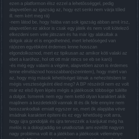
ezen a platformon élsz ezzel a lehetősséggel, pedig
alapvetően az igazság az, hogy ezt senki nem várja tőled
ill. nem kért meg rá)
-nem látod be, hogy hiába van sok igazság abban amit írsz,
alapvetően ez akkor is csak egy játék és nem volt kötelező
elkezdeni sem vele játszani és ha már így alakultak a
dolgok akár el is engedhetnéd, mert lehetőséged van
rá(ezen egyébként érdemes lenne hosszan
elgondolkoznod, mert ez tipikusan az amikor köti valaki az
ebet a karóhoz, hol ott ott már nincs se eb se karó)
-és még egy valami a végére, alapvetően azon is érdemes
lenne elméláznod hosszabban(szerintem), hogy miért van
az, hogy míg mások lehetőséget látnak a nehezítésben te
mégis veszteségként éled meg? A BP részéről nem ez volt
már ez első ilyen lépés mégis a játékosok többsége túlélte
a dolgot. Ismerek nem egy nem kettő olyan karaktert akik
majdnem a kezdetektől vannak itt és ők fele ennyire nem
bosszankodtak emiatt egyszer se, mert ők alapjába véve
imádnak karaktert építeni és ez egy lehetőség volt arra,
hogy újra gondolják és újra tervezzék a karijukat még ha
melós is a dolog(addig se unatkoztak ami ezelőtt nagyon
nagy probléma volt itt a játékban a játékosok véleménye