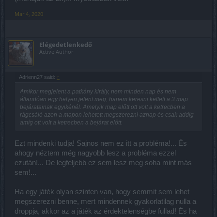
Mar 4, 2020
Elégedetlenkedő
Active Author
Adrienn27 said:
↑
Amikor megjelent a patkány király, nem minden nap és nem
állandóan egy helyen jelent meg, hanem keresni kellett a 3 map
bejáratainak egyikénél. Amelyik map előtt ott volt a ketrecben a
rágcsáló azon a mapon lehetett megszerezni aznap és csak addig
amíg ott volt a ketrecben a bejárat előtt.
Ezt mindenki tudja! Sajnos nem ez itt a probléma!... És
ahogy néztem még nagyobb lesz a probléma ezzel
ezután!... De legfeljebb ez sem lesz meg soha mint más
sem!...
Ha egy játék olyan szinten van, hogy semmit sem lehet
megszerezni benne, mert mindennek gyakorlatilag nulla a
droppja, akkor az a játék az érdektelenségbe fullad! És ha