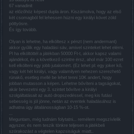
67 vanadinit
az előzőhöz képest dupla áron. Kiszámolva, hogy az első
két csomagból fel lehessen húzni egy királyi követ zöld
pöttyösre.
És így tovább.
Olyan is lehetne, ha elköltesz x pénzt (nem andermant)
akkor gyűlik egy haladási sáv, amivel szinteket lehet elérni.
Pl ha elköltöttél a játékban 50000 Ft-t, akkor kapsz valami
ajándékot, és a következő szintre érsz, ahol már 100 ezret
kell elkölteni egy jobb jutalomért. (Ez lehet pl: egy joker kő,
vagy két hét királyi, vagy valamilyen nehezen szerezhető
rúnakő, esetleg mellé be lehet tenni 10K andert, hogy
jobban mutasson a képen. Lehetne bővíteni a tagságokat,
akár bevezetni egy 3. szintet bővítve a királyi
szolgáltatásait az autó dropszedéssel, meg kis futási
sebesség is jól jönne, netán az eventek haladásához is
adhatna úgy általánosságban 10-15 %-ot.
...
Meguntam, még tudnám folytatni... remélem megszívlelik
agyszer, és nem teszik tönkre teljesen a játékbeli
szórakozást a végtelen kapzsiságuk miatt..