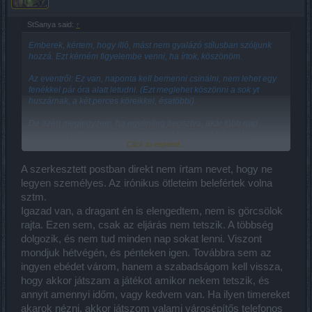
StSanya said:
↑
Emberek, kértem, hogy illő, mást nem gyalázó stílusban szóljunk
hozzá. Ezt kérném figyelembe venni, ha írtok, köszönöm.
Az eventről: Ez van, naponta kell bemenni csinálni, nem lehet egy
fenékkel pár óra alatt letudni. (Ezt meglehet köszönni a sok yt
huszárnak, a két perces köreikkel, ésatöbbi).
De azért megjegyzem, ha egyénileg beosztva, akár több nap
szünetet is tartva, de nagyon sokat kell menni, az a baj. Ha
Click to expand...
mindennap, de relatíve keveset, akkor meg az a baj... Nekem úgy
tűnik, kicsit mindenhogyan baj, nem? Nincs ingyenebéd, ha kell az
event, tenni kell érte. Ha nem tetszik, akkor meg nem kell csinálni.
A szerkesztett postban direkt nem írtam nevet, hogy ne
Én is kihagytam pár eventet, lásd utolsó dragan. El kell engedni,
legyen személyes. Az irónikus ötleteim belefértek volna
elegánsan, nem szabad ezen görcsölni, csak a saját
sztm.
idegrendszerét öli vele az ember.
Igazad van, a dragant én is elengedtem, nem is görcsölok
A sárkányharcos sorsa miatt meg hiába kesergünk, ez van. Én is
rajta. Ezen sem, csak az eljárás nem tetszik. A többség
játszom még, aztán ha nem fog változni pozítiv irányban az új
dolgozik, és nem tud minden nap sokat lenni. Viszont
tartalommal, akkor én is el fogom engedni, játszon harcossal az, aki
mondjuk hétvégén, és pénteken igen. Továbbra sem az
akar, s van megfelelő hitelkerete hozzá...
ingyen ebédet várom, hanem a szabadságom kell vissza,
hogy akkor játszam a játékot amikor nekem tetszik, és
annyit amennyi időm, vagy kedvem van. Ha ilyen timereket
akarok nézni, akkor játszom valami városépítős telefonos