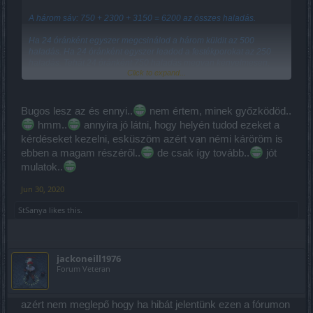
A három sáv: 750 + 2300 + 3150 = 6200 az összes haladás.
Ha 24 óránként egyszer megcsinálod a három küldit az 500
haladás. Ha 24 óránként egyszer leadod a festékporokat az 250
haladás. Tehát 24 óránként 750 haladás megvan kényelmesen,
Click to expand...
ami nyolc nap alatt összesen 6000 haladás...
Ha csak hét nap megcsinálod a napikat, az pedig 7 * 70 = 490
haladás.
Bugos lesz az és ennyi..
nem értem, minek győzködöd..
hmm..
annyira jó látni, hogy helyén tudod ezeket a
Ennyi, s lehet menni köztesbe, meg PvP-zni...
kérdéseket kezelni, esküszöm azért van némi káröröm is
ebben a magam részéről..
de csak így tovább..
jót
mulatok..
Jun 30, 2020
StSanya
likes this.
jackoneill1976
Forum Veteran
azért nem meglepő hogy ha hibát jelentünk ezen a fórumon