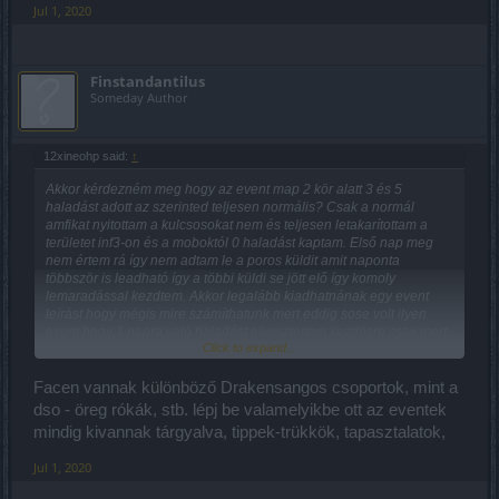
Jul 1, 2020
Finstandantilus
Someday Author
12xineohp said:
↑
Akkor kérdezném meg hogy az event map 2 kör alatt 3 és 5
haladást adott az szerinted teljesen normális? Csak a normál
amfikat nyitottam a kulcsosokat nem és teljesen letakarítottam a
területet inf3-on és a moboktól 0 haladást kaptam. Első nap meg
nem értem rá így nem adtam le a poros küldit amit naponta
többször is leadható így a többi küldi se jött elő így komoly
lemaradással kezdtem. Akkor legalább kiadhatnának egy event
leírást hogy mégis mire számíthatunk mert eddig sose volt ilyen
event hogy 1 napra való haladást elvesztettem kezdésre csak mert
Click to expand...
aznap nem értem rá és vagy sok amfikulcsot áldozhatok be vagy
rengeteget farmolok és talán így meglesz. Megnézheted ranglistát
nyugodtan van benne bőven időm q1 nincs csak meg arany
Facen vannak különböző Drakensangos csoportok, mint a
szólóba csopisba meg meg jóval több de így is kétséges hogy
dso - öreg rókák, stb. lépj be valamelyikbe ott az eventek
meglesz elég sok idővel mert 1 napon nem értem rá.
mindig kivannak tárgyalva, tippek-trükkök, tapasztalatok,
Szerk:
Jul 1, 2020
Elég elszomorító hogy itt járunk hogy jelentek egy hibát leírom
normálisan hogy event map nem ad haladást és még csak át se