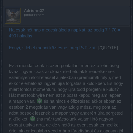
gondolod mit írok vagy vennéd a fáradságot hogy megnézd hogy
ad-e haladást. Nem inkább csak jön a válasz hogy nem bugos.
Adrienn27
Végülis event map nem szokott haladást adni igazad lehet.
Junior Expert
Ha csak hét nap megcsinálod a napikat, az pedig 7 * 70 =
490 haladás.
Ennyi, s lehet menni köztesbe, meg PvP-zni...
[/QUOTE]
Ez a mondat csak is azért pontatlan, mert ez a lehetőség
kvázi ingyen csak azoknak elérhető akik rendelkeznek
valamilyen előfizetéssel a játékban (prémium/királyi), mert
ekkor elérhető az ingyen újra forgatás a küldikben. És hogy
miért fontos momentum, hogy újra tudd pörgetni a küldit?
Hát mert többnyire nem azt a bosst kapod meg ami éppen
a mapon van..
és ha nincs előfizetésed akkor ebben az
esetben 2 megoldás van vagy addig mész, míg pont az
adott bossok lesznek a mapon vagy anderért újra pörgeted
a küldiket..
(ha már tanácsolunk valami irtó nagyon
okosat utalva arra, de-de vihető az event csak tenned kell
érte, akkor legalább vedd már a fáradtságot és alaposan jól