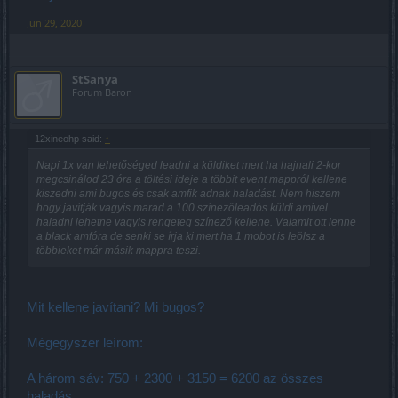
Jun 29, 2020
StSanya
Forum Baron
12xineohp said:
↑
Napi 1x van lehetőséged leadni a küldiket mert ha hajnali 2-kor
megcsinálod 23 óra a töltési ideje a többit event mappról kellene
kiszedni ami bugos és csak amfik adnak haladást. Nem hiszem
hogy javítják vagyis marad a 100 színezőleadós küldi amivel
haladni lehetne vagyis rengeteg színező kellene. Valamit ott lenne
a black amfóra de senki se írja ki mert ha 1 mobot is leölsz a
többieket már másik mappra teszi.
Mit kellene javítani? Mi bugos?
Mégegyszer leírom:
A három sáv: 750 + 2300 + 3150 = 6200 az összes
haladás.