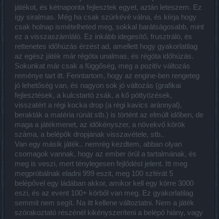
játékot, és kétnaponta fejlesztek egyet, aztán leteszem. Ez
így siralmas. Még ha csak szürkévé válna, és kiírja hogy
csak holnap ismételheted meg, sokkal barátságosabb, mint
ez a visszaszámláló. Ez inkább idegesítő, frusztráló, és
rettenetes időhúzás érzést ad, amellett hogy gyakorlatilag
az egész játék már régóta unalmas, és régóta időhúzás.
Sokunkat már csak a függőség, meg a pozitív változás
reménye tart itt. Fenntartom, hogy az engine-ben rengeteg
jó lehetőség van, és nagyon sok jó változás (grafikai
fejlesztések, a kulcstartó zsák, a kő pöttyözések,
visszatért a régi kocka drop (a régi kavics aránnyal),
berakták a matéria rúnát stb.) is történt az elmúlt időben, de
maga a játékmenet, az időkényszer, a növekvő körök
száma, a belépők dropjának visszavétele, stb..
Van egy másik játék.. nemrég kezdtem, abban olyan
csomagok vannak, hogy az ember örül a tartalmának, és
meg is veszi, mert ténylegesen fejlődést jelent. Itt meg
megpróbálnak eladni 999 eszit, meg 100 szférát 5
belépővel egy ládában akkor, amikor kell egy körre 3000
eszi, és az event 100+ körből van meg. Ez gyakorlatilag
semmit nem segít. Na itt kellene változtatni. Nem a játék
szórakoztató részénél kikényszeríteni a belépő hiány, vagy