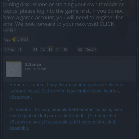
joining discussions or starting your own threads or
topics, please log into the game first. If you do not
have a game account, you will need to register for
one. We look forward to your next visit!
CLICK
HERE
Tags:
lvl145
< Prev
1
←
11
12
13
14
15
→
62
Next >
StSanya
Forum Baron
Emberek, kértem, hogy illő, mást nem gyalázó stílusban
szóljunk hozzá. Ezt kérném figyelembe venni, ha írtok,
köszönöm.
Az eventről: Ez van, naponta kell bemenni csinálni, nem
lehet egy fenékkel pár óra alatt letudni. (Ezt meglehet
köszönni a sok yt huszárnak, a két perces köreikkel,
ésatöbbi).