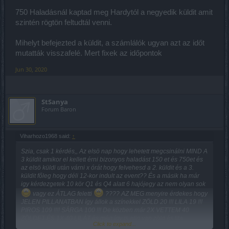
750 Haladásnál kaptad meg Hardytól a negyedik küldit amit
szintén rögtön feltudtál venni.
Mihelyt befejezted a küldit, a számlálók ugyan azt az időt
mutatták visszafelé. Mert fixek az időpontok
Jun 30, 2020
StSanya
Forum Baron
Viharhozo1968 said:
↑
Szia, csak 1 kérdés,, Az elsö nap hogy lehetett megcsinálni MIND A
3 küldit amikor el kellett érni bizonyos haladást 150 et és 750et és
az elsö küldi után várni x órát hogy felvehesd a 2. küldit és a 3.
küldit főleg hogy déli 12-kor indult az event?? És a másik ha már
igy kérdezgetek 10 kör Q1 és Q4 alatt 6 hajójegy az nem olyan sok
vagy ez ÁTLAG feletti
???? AZ MEG menyire érdekes hogy
JELEN PILLANATBAN így állok a színekkel ZÖLD 20 !!! LILA 19 !!!
PIROS 109 !!!! SÁRGA 100 !!! De közben már 2X VETTEM 40
ZÖLDET ÉS 1X 40 LILÁT és még így is alig van zöld és lila.
Click to expand...
MINTHA " véletlen " nem esne ez a 2 szín és így vehetem meg