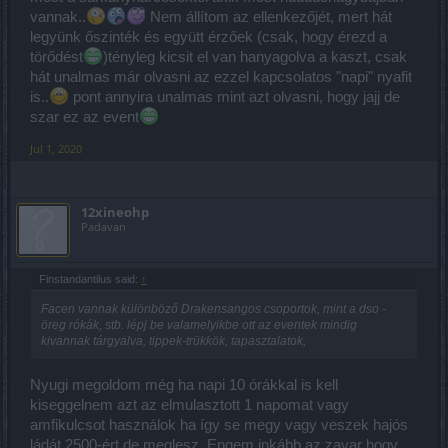
vannak..
Nem állítom az ellenkezőjét, mert hát
legyünk őszinték és együtt érzőek (csak, hogy érezd a
törődést
)tényleg kicsit el van hanyagolva a kaszt, csak
hát unalmas már olvasni az ezzel kapcsolatos "napi" nyafit
is..
pont annyira unalmas mint azt olvasni, hogy jajj de
szar ez az event
Jul 1, 2020
12xineohp
Padavan
Finstandantilus said:
↑
Facen vannak különböző Drakensangos csoportok, mint a dso -
öreg rókák, stb. lépj be valamelyikbe ott az eventek mindig
kivannak tárgyalva, tippek-trükkök, tapasztalatok,
Nyugi megoldom még ha napi 10 órákkal is kell
kiseggelnem azt az elmulasztott 1 napomat vagy
amfikulcsot használok ha így se megy vagy veszek hajós
ládát 2500-ért de meglesz. Engem inkább az zavar hogy