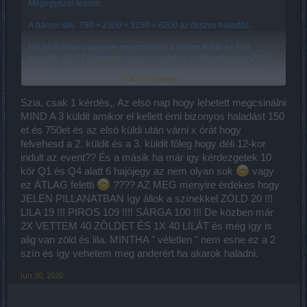
Mégegyszer leírom:
A három sáv: 750 + 2300 + 3150 = 6200 az összes haladás.
Ha 24 óránként egyszer megcsinálod a három küldit az 500
haladás. Ha 24 óránként egyszer leadod a festékporokat az 250
haladás. Tehát 24 óránként 750 haladás megvan kényelmesen,
Click to expand...
ami nyolc nap alatt összesen 6000 haladás...
Ha csak hét nap megcsinálod a napikat, az pedig 7 * 70 = 490
Szia, csak 1 kérdés,, Az elsö nap hogy lehetett megcsinálni
haladás.
MIND A 3 küldit amikor el kellett érni bizonyos haladást 150
et és 750et és az elsö küldi után várni x órát hogy
Ennyi, s lehet menni köztesbe, meg PvP-zni...
felvehesd a 2. küldit és a 3. küldit főleg hogy déli 12-kor
indult az event?? És a másik ha már igy kérdezgetek 10
kör Q1 és Q4 alatt 6 hajójegy az nem olyan sok
vagy
ez ÁTLAG feletti
???? AZ MEG menyire érdekes hogy
JELEN PILLANATBAN így állok a színekkel ZÖLD 20 !!!
LILA 19 !!! PIROS 109 !!!! SÁRGA 100 !!! De közben már
2X VETTEM 40 ZÖLDET ÉS 1X 40 LILÁT és még így is
alig van zöld és lila. MINTHA " véletlen " nem esne ez a 2
szín és így vehetem meg anderért ha akarok haladni.
Jun 30, 2020