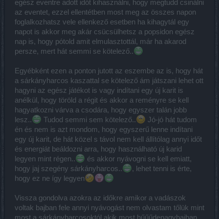
egész eventre adott időt kihasználni, hogy megtudd csinálni
az eventet, ezzel ellentétben most meg az összes napon
foglalkozhatsz vele ellenkező esetben ha kihagytál egy
napot is akkor meg akár csücsülhetsz a popsidon egész
nap is, hogy pótold amit elmulasztottál, már ha akarod
persze, mert hát semmi se kötelező..
Egyébként ezen a ponton jutott az eszembe az is, hogy hát
a sárkányharcos kaszattal se kötelező ám játszani lehet ott
hagyni az egész játékot is vagy indítani egy új karit is
anélkül, hogy töröld a régit és akkor a reményre se kell
hagyatkozni várva a csodára, hogy egyszer talán jobb
lesz..
Tudod semmi sem kötelező..
Jó-jó hát tudom
én és nem is azt mondom, hogy egyszerű lenne indítani
egy új karit, de hát közel s távol nem kell állítólag annyi időt
és energiát beáldozni arra, hogy használható új karid
legyen mint régen..
és akkor nyávogni se kell emiatt,
hogy jaj szegény sárkányharcos..
, lehet tenni is érte,
hogy ez ne így legyen
Vissza gondolva azokra az időkre amikor a vadászok
voltak bajban fele annyi nyávogást nem olvastam tőlük mint
most a sárkányharcosoktól akik most hűűűdenagybajban