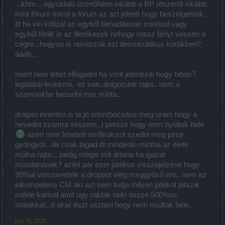
...khm... egyoldalú üzenőfalon inkább a BP részéről inkább
mint fórum mivel a fórum az azt jelenti hogy beszélgetünk ..
itt ha vki kritizál az egyből támadásnak minősül vagy
egyből törlik is az illetékesek nehogy rossz fényt vessen a
cégre...hogyan is nevezzük ezt demokratikus körökben?
áááh...
miért nem lehet elfogadni ha vmit jelentünk hogy hibás?
legalább leokézni.. ez van..dolgozunk rajta.. nem a
szemünkbe hazudni már mióta..
dragan eventen is te jó isten(bocsáss meg uram hogy a
nevedet számra veszem..) persze hogy nem nyúltak bele
azért nem lehetett amfikulcsot szedni meg piros
gyöngyöt.. de csak tagad itt mindenki mintha az élete
múlna rajta... pedig mégis mit ártana ha igazat
mondanának? azért pár ezer játékos visszajelzése hogy
95%al visszavették a droppot elég meggyőző érv.. nem az
inkompetens CM aki azt sem tudja milyen játékot játszik
miféle karival amit úgy raktak neki össze 500%os
statokkal...ő akar észt osztani hogy nem nyúltak bele..
Jun 30, 2020