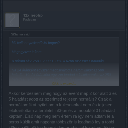
12xineohp
Padavan
StSanya said:
↑
Mit kellene javítani? Mi bugos?
Mégegyszer leírom:
A három sáv: 750 + 2300 + 3150 = 6200 az összes haladás.
Ha 24 óránként egyszer megcsinálod a három küldit az 500
haladás. Ha 24 óránként egyszer leadod a festékporokat az 250
haladás. Tehát 24 óránként 750 haladás megvan kényelmesen,
Click to expand...
ami nyolc nap alatt összesen 6000 haladás...
Ha csak hét nap megcsinálod a napikat, az pedig 7 * 70 = 490
Akkor kérdezném meg hogy az event map 2 kör alatt 3 és
haladás.
5 haladást adott az szerinted teljesen normális? Csak a
normál amfikat nyitottam a kulcsosokat nem és teljesen
Ennyi, s lehet menni köztesbe, meg PvP-zni...
letakarítottam a területet inf3-on és a moboktól 0 haladást
kaptam. Első nap meg nem értem rá így nem adtam le a
poros küldit amit naponta többször is leadható így a többi
küldi se jött elő így komoly lemaradással kezdtem. Akkor