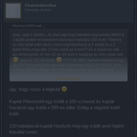
Finstandantilus
Someday Author
Viharhozo1968 said:
↑
Szia, csak 1 kérdés,, Az elsö nap hogy lehetett megcsinálni MIND A
3 küldit amikor el kellett érni bizonyos haladást 150 et és 750et és
az elsö küldi után várni x órát hogy felvehesd a 2. küldit és a 3.
küldit főleg hogy déli 12-kor indult az event?? És a másik ha már
igy kérdezgetek 10 kör Q1 és Q4 alatt 6 hajójegy az nem olyan sok
vagy ez ÁTLAG feletti
???? AZ MEG menyire érdekes hogy
JELEN PILLANATBAN így állok a színekkel ZÖLD 20 !!! LILA 19 !!!
PIROS 109 !!!! SÁRGA 100 !!! De közben már 2X VETTEM 40
ZÖLDET ÉS 1X 40 LILÁT és még így is alig van zöld és lila.
Click to expand...
MINTHA " véletlen " nem esne ez a 2 szín és így vehetem meg
anderért ha akarok haladni.
úgy, hogy rossz a logikád
Kaptál Phestostól egy küldit a 100 színeset és kaptál
Hardytól egy küldit a 999-es killet. Eddig a négyből kettő
küldi.
150 haladásnál kaptál Hardytól még egy küldit amit rögtön
feltudtál venni.