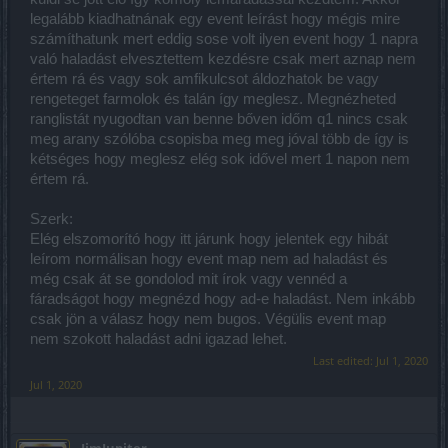
legalább kiadhatnának egy event leírást hogy mégis mire
számíthatunk mert eddig sose volt ilyen event hogy 1 napra
való haladást elvesztettem kezdésre csak mert aznap nem
értem rá és vagy sok amfikulcsot áldozhatok be vagy
rengeteget farmolok és talán így meglesz. Megnézheted
ranglistát nyugodtan van benne bőven időm q1 nincs csak
meg arany szólóba csopisba meg meg jóval több de így is
kétséges hogy meglesz elég sok idővel mert 1 napon nem
értem rá.
Szerk:
Elég elszomorító hogy itt járunk hogy jelentek egy hibát
leírom normálisan hogy event map nem ad haladást és
még csak át se gondolod mit írok vagy vennéd a
fáradságot hogy megnézd hogy ad-e haladást. Nem inkább
csak jön a válasz hogy nem bugos. Végülis event map
nem szokott haladást adni igazad lehet.
Last edited:
Jul 1, 2020
Jul 1, 2020