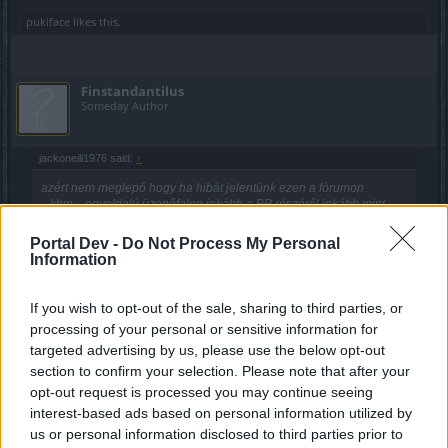
pukiface
likes this.
Finstandantilus
Someday Author
jackoneill1976 said:
↑
azért nem meglepő hogy ha hibát jelentünk ezen a fórumon
...khm... egyoldalú üzenőfalon inkább a BP részéről inkább mint
fórum mivel a fórum az azt jelenti hogy beszélgetünk .. itt ha vki
kritizál az egyből támadásnak minősül vagy egyből törlik is az
Portal Dev -
Do Not Process My Personal
illetékesek nehogy rossz fényt vessen a cégre...hogyan is nevezzük
Information
ezt demokratikus körökben? áááh...
miért nem lehet elfogadni ha vmit jelentünk hogy hibás? legalább
If you wish to opt-out of the sale, sharing to third parties, or
leokézni.. ez van..dolgozunk rajta.. nem a szemünkbe hazudni már
processing of your personal or sensitive information for
Click to expand...
mióta..
targeted advertising by us, please use the below opt-out
dragan eventen is te jó isten(bocsáss meg uram hogy a nevedet
szia, én töröltem ki
section to confirm your selection. Please note that after your
számra veszem..) persze hogy nem nyúltak bele
azért nem
opt-out request is processed you may continue seeing
Jun 30, 2020
lehetett amfikulcsot szedni meg piros gyöngyöt.. de csak tagad itt
interest-based ads based on personal information utilized by
mindenki mintha az élete múlna rajta... pedig mégis mit ártana ha
igazat mondanának? azért pár ezer játékos visszajelzése hogy
us or personal information disclosed to third parties prior to
95%al visszavették a droppot elég meggyőző érv.. nem az