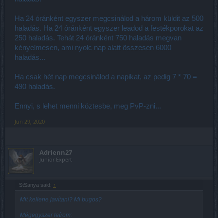
Ha 24 óránként egyszer megcsinálod a három küldit az 500
haladás. Ha 24 óránként egyszer leadod a festékporokat az
250 haladás. Tehát 24 óránként 750 haladás megvan
kényelmesen, ami nyolc nap alatt összesen 6000
haladás...
Ha csak hét nap megcsinálod a napikat, az pedig 7 * 70 =
490 haladás.
Ennyi, s lehet menni köztesbe, meg PvP-zni...
Jun 29, 2020
Adrienn27
Junior Expert
StSanya said:
↑
Mit kellene javítani? Mi bugos?
Mégegyszer leírom: