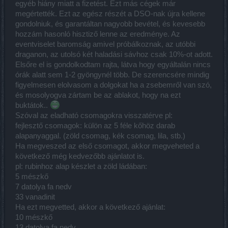
egyéb hiány miatt a fizetést. Ezt más cégek már
megértették. Ezt az egész részét a DSO-nak újra kellene
gondolniuk, és garantáltan nagyobb bevétel, és kevesebb
hozzám hasonló hisztiző lenne az eredménye. Az
eventviselet baromság amivel próbálkoznak, az utóbbi
draganon, az utolsó két haladási sávhoz csak 10%-ot adott.
Elsőre el is gondolkodtam rajta, látva hogy egyáltalán nincs
órák alatt sem 1-2 gyöngynél több. De szerencsére mindig
figyelmesen elolvasom a dolgokat ha a zsebemről van szó,
és mosolyogva zártam be az ablakot, hogy na ezt
buktátok..
Szóval az eladható csomagokra visszatérve pl:
fejlesztő csomagok: külön az 5 féle kőhöz darab
alapanyaggal. (zöld csomag, kék csomag, lila, stb.)
Ha megveszed az első csomagot, akkor megveheted a
következő még kedvezőbb ajánlatot is.
pl: rubinhoz alap készlet a zöld ládában:
5 mészkő
7 datolya fa nedv
33 vanadinit
Ha ezt megvetted, akkor a következő ajánlat:
10 mészkő
13 datolya fa nedv