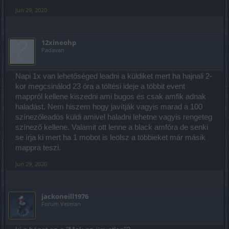
és nem teszik tönkre teljesen a játékbeli szórakozást a végtelen
Jun 29, 2020
kapzsiságuk miatt..
12xineohp
Padavan
Napi 1x van lehetőséged leadni a küldiket mert ha hajnali 2-
kor megcsinálod 23 óra a töltési ideje a többit event
mappról kellene kiszedni ami bugos és csak amfik adnak
haladást. Nem hiszem hogy javítják vagyis marad a 100
színezőleadós küldi amivel haladni lehetne vagyis rengeteg
színező kellene. Valamit ott lenne a black amfóra de senki
se írja ki mert ha 1 mobot is leölsz a többieket már másik
mappra teszi.
Jun 29, 2020
jackoneill1976
Forum Veteran