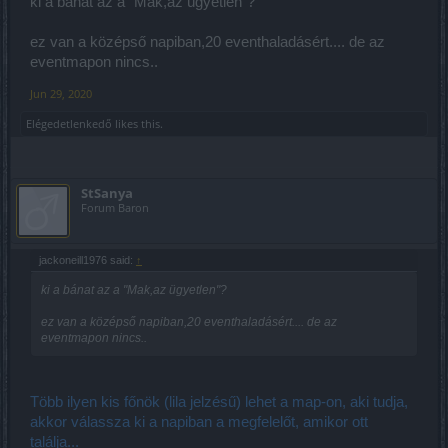
ki a bánat az a "Mak,az ügyetlen"?
ez van a középső napiban,20 eventhaladásért.... de az
eventmapon nincs..
Jun 29, 2020
Elégedetlenkedő
likes this.
StSanya
Forum Baron
jackoneill1976 said:
↑
ki a bánat az a "Mak,az ügyetlen"?
ez van a középső napiban,20 eventhaladásért.... de az
eventmapon nincs..
Több ilyen kis főnök (lila jelzésű) lehet a map-on, aki tudja,
akkor válassza ki a napiban a megfelelőt, amikor ott
találja...