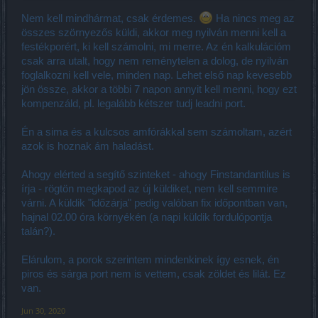
anderért ha akarok haladni.
Nem kell mindhármat, csak érdemes.
Ha nincs meg az
összes szörnyezős küldi, akkor meg nyilván menni kell a
festékporért, ki kell számolni, mi merre. Az én kalkulációm
csak arra utalt, hogy nem reménytelen a dolog, de nyilván
foglalkozni kell vele, minden nap. Lehet első nap kevesebb
jön össze, akkor a többi 7 napon annyit kell menni, hogy ezt
kompenzáld, pl. legalább kétszer tudj leadni port.
Én a sima és a kulcsos amfórákkal sem számoltam, azért
azok is hoznak ám haladást.
Ahogy elérted a segítő szinteket - ahogy Finstandantilus is
írja - rögtön megkapod az új küldiket, nem kell semmire
várni. A küldik "időzárja" pedig valóban fix időpontban van,
hajnal 02.00 óra környékén (a napi küldik fordulópontja
talán?).
Elárulom, a porok szerintem mindenkinek így esnek, én
piros és sárga port nem is vettem, csak zöldet és lilát. Ez
van.
Jun 30, 2020