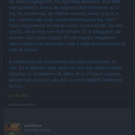
De azért megjegyzem, ha egyénileg beosztva, akár több
nap szünetet is tartva, de nagyon sokat kell menni, az a
baj. Ha mindennap, de relatíve keveset, akkor meg az a
baj... Nekem úgy tűnik, kicsit mindenhogyan baj, nem?
Nincs ingyenebéd, ha kell az event, tenni kell érte. Ha nem
tetszik, akkor meg nem kell csinálni. Én is kihagytam pár
eventet, lásd utolsó dragan. El kell engedni, elegánsan,
nem szabad ezen görcsölni, csak a saját idegrendszerét öli
vele az ember.
A sárkányharcos sorsa miatt meg hiába kesergünk, ez
van. Én is játszom még, aztán ha nem fog változni pozítiv
irányban az új tartalommal, akkor én is el fogom engedni,
játszon harcossal az, aki akar, s van megfelelő hitelkerete
hozzá...
Jun 28, 2020
pukiface
likes this.
pukiface
Someday Author