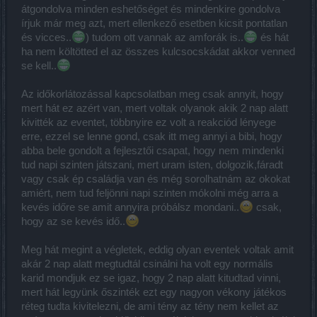
átgondolva minden eshetőséget és mindenkire gondolva
írjuk már meg azt, mert ellenkező esetben kicsit pontatlan
és vicces..
) tudom ott vannak az amforák is..
és hát
ha nem költötted el az összes kulcsocskádat akkor venned
se kell..
Az időkorlátozással kapcsolatban meg csak annyit, hogy
mert hát ez azért van, mert voltak olyanok akik 2 nap alatt
kivitték az eventet, többnyire ez volt a reakciód lényege
erre, ezzel se lenne gond, csak itt meg annyi a bibi, hogy
abba bele gondolt a fejlesztői csapat, hogy nem mindenki
tud napi szinten játszani, mert uram isten, dolgozik,fáradt
vagy csak ép családja van és még sorolhatnám az okokat
amiért, nem tud feljönni napi szinten mókolni még arra a
kevés időre se amit annyira próbálsz mondani..
csak,
hogy az se kevés idő..
Meg hát megint a végletek, eddig olyan eventek voltak amit
akár 2 nap alatt megtudtál csinálni ha volt egy normális
karid mondjuk ez se igaz, hogy 2 nap alatt kitudtad vinni,
mert hát legyünk őszinték ezt egy nagyon vékony játékos
réteg tudta kivitelezni, de ami tény az tény nem kellet az