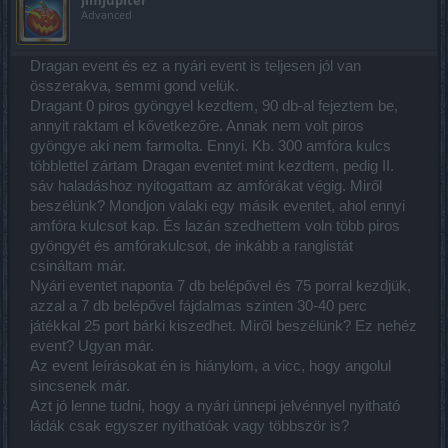
JimJupiter
Advanced
Dragan event és ez a nyári event is teljesen jól van
összerakva, semmi gond velük.
Dragant 0 piros gyöngyel kezdtem, 90 db-al fejeztem be,
annyit raktam el kővetkezőre. Annak nem volt piros
gyöngye aki nem farmolta. Ennyi. Kb. 300 amfóra kulcs
többlettel zártam Dragan eventet mint kezdtem, pedig II.
sáv haladáshoz nyitogattam az amfórákat végig. Miről
beszélünk? Mondjon valaki egy másik eventet, ahol ennyi
amfóra kulcsot kap. És lazán szedhettem voln több piros
gyöngyét és amfórakulcsot, de inkább a ranglistát
csináltam már.
Nyári eventet naponta 7 db belépővel és 75 porral kezdjük,
azzal a 7 db belépővel fájdalmas szinten 30-40 perc
játékkal 25 port bárki kiszedhet. Miről beszélünk? Ez nehéz
event? Ugyan már.
Az event leírásokat én is hiánylom, a vicc, hogy angolul
sincsenek már.
Azt jó lenne tudni, hogy a nyári ünnepi jelvénnyel nyitható
ládák csak egyszer nyithatóak vagy többször is?