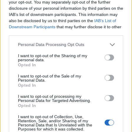
your opt-out. You may separately opt-out of the further
StSanya
inkompetens CM aki azt sem tudja milyen játékot játszik miféle
disclosure of your personal information by third parties on the
Forum Baron
karival amit úgy raktak neki össze 500%os statokkal...ő akar észt
osztani hogy nem nyúltak bele..
IAB’s list of downstream participants. This information may
also be disclosed by us to third parties on the
IAB’s List of
jackoneill1976 said:
↑
Downstream Participants
that may further disclose it to other
azért nem meglepő hogy ha hibát jelentünk ezen a fórumon
third parties.
...khm... egyoldalú üzenőfalon inkább a BP részéről inkább mint
fórum mivel a fórum az azt jelenti hogy beszélgetünk .. itt ha vki
Personal Data Processing Opt Outs
kritizál az egyből támadásnak minősül vagy egyből törlik is az
illetékesek nehogy rossz fényt vessen a cégre...hogyan is nevezzük
I want to opt-out of the Sharing of my
ezt demokratikus körökben? áááh...
personal data.
Opted In
miért nem lehet elfogadni ha vmit jelentünk hogy hibás? legalább
leokézni.. ez van..dolgozunk rajta.. nem a szemünkbe hazudni már
Click to expand...
mióta..
I want to opt-out of the Sale of my
Personal Data.
dragan eventen is te jó isten(bocsáss meg uram hogy a nevedet
Butaságokat írsz. Ha visszaolvasol itt vagy máshol (most a
Opted In
számra veszem..) persze hogy nem nyúltak bele
azért nem
magyar szekción belülre gondolok) nincs más oldalakon
lehetett amfikulcsot szedni meg piros gyöngyöt.. de csak tagad itt
I want to opt-out of processing my
keresztül szinte csak kritika.
Mivel nincs kitörölve.
Ami ki
mindenki mintha az élete múlna rajta... pedig mégis mit ártana ha
Personal Data for Targeted Advertising.
van törölve az a nem megfelelő tartalom, hangnem stb. a
igazat mondanának? azért pár ezer játékos visszajelzése hogy
Opted In
szabályoknak megfelelően, mivel ez
egy moderált fórum.
95%al visszavették a droppot elég meggyőző érv.. nem az
inkompetens CM aki azt sem tudja milyen játékot játszik miféle
I want to opt-out of Collection, Use,
karival amit úgy raktak neki össze 500%os statokkal...ő akar észt
Az, hogy te nem látod át, mi a cenzúra (amire tévesen
Retention, Sale, and/or Sharing of my
osztani hogy nem nyúltak bele..
Personal Data that Is Unrelated with the
célozgatsz) és egy moderált, magántulajdonban lévő fórum
Purposes for which it was collected.
közti különbség, az nem a fórum hibája. Itt ezek a