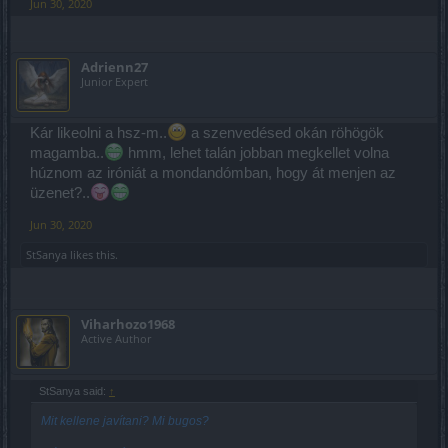
Jun 30, 2020
Adrienn27
Junior Expert
Kár likeolni a hsz-m..
a szenvedésed okán röhögök
magamba..
hmm, lehet talán jobban megkellet volna
húznom az iróniát a mondandómban, hogy át menjen az
üzenet?..
Jun 30, 2020
StSanya
likes this.
Viharhozo1968
Active Author
StSanya said:
↑
Mit kellene javítani? Mi bugos?