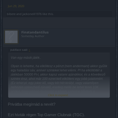
Jun 29, 2020
bibere
and
jackoneill1976
like this.
Finstandantilus
Someday Author
pukiface said:
↑
Van egy másik játék..
Olyan is lehetne, ha elköltesz x pénzt (nem andermant) akkor gyűlik
egy haladási sáv, amivel szinteket lehet elérni. Pl ha elköltöttél a
játékban 50000 Ft-t, akkor kapsz valami ajándékot, és a következő
szintre érsz, ahol már 100 ezret kell elkölteni egy jobb jutalomért.
(Ez lehet pl: egy joker kő, vagy két hét királyi, vagy valamilyen
nehezen szerezhető rúnakő, esetleg mellé be lehet tenni 10K
andert, hogy jobban mutasson a képen. Lehetne bővíteni a
Click to expand...
tagságokat, akár bevezetni egy 3. szintet bővítve a királyi
szolgáltatásait az autó dropszedéssel, meg kis futási sebesség is
jól jönne, netán az eventek haladásához is adhatna úgy
Privátba megírnád a nevét?
általánosságban 10-15 %-ot.
...
Ezt hívták régen Top Gamer Clubnak (TGC).
Meguntam, még tudnám folytatni... remélem megszívlelik agyszer,