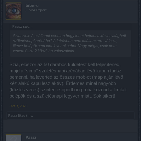
bibere
Junior Expert
Passz said:
↑
Sziasztok! A szülinapi eventen hogy lehet bejutni a köztesvilágbeli
születésnapi arénába? A leírásban nem találtam erre választ,
illetve belépőt sem tudok venni sehol. Vagy mégis, csak nem
vettem észre? köszi, ha válaszoltok!
Szia, először az 50 darabos küldetést kell teljesítened,
majd a "sima" születésnapi arénában lévő kapun tudsz
bemenni, ha leverted az összes mob-ot (map alján lévő
kéz alakú kapu lesz aktív). Érdemes minél nagyobb
(köztes véres) szinten csoportban próbálkoznod a limitált
belépők és a születésnapi fegyver miatt. Sok sikert!
Oct 3, 2023
Passz
likes this.
Passz