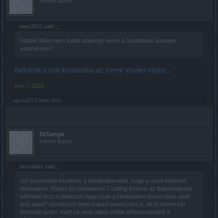
Forum Baron
opos2012 said:
↑
hellok! Miért nem tudok köpenyt venni a Szellemek ünnepe
eseményre?
Bekerült a bolt kinálatába az event viselet végre...
Nov 7, 2023
opos2012
likes this.
StSanya
Forum Baron
JimJupiter said:
↑
Azt szeretném kérdezni a moderátoroktól, hogy a most bekerült
Halloween Trader és Halloween Crafting funkció az folyamatosan
elérhető lesz a játékban vagy csak a Halloween event ideje alatt
lesz bent? Gondolom bent marad event után is, de jó lenne ezt
biztosan tudni, mert ha nem akkor előtte elhasználnánk a