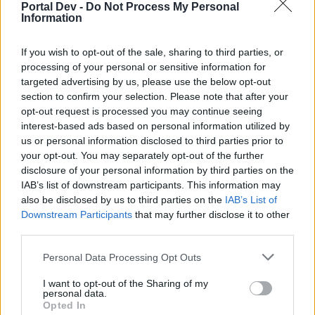
Portal Dev -
Do Not Process My Personal
sikerül kijavítani de már nem is reménykedek ebben mert
Information
láthatólag csak a régi csapat munkáját próbálják életben
tartani, fércelgetni. Ettől függetlenül az lenne a kérdésem,
If you wish to opt-out of the sale, sharing to third parties, or
hogy terveznek-e a két új bosshoz portolási lehetőség
processing of your personal or sensitive information for
vásárlását?
targeted advertising by us, please use the below opt-out
Oct 23, 2023
section to confirm your selection. Please note that after your
opt-out request is processed you may continue seeing
interest-based ads based on personal information utilized by
opos2012
us or personal information disclosed to third parties prior to
Exceptional Talent
your opt-out. You may separately opt-out of the further
disclosure of your personal information by third parties on the
hellok! Miért nem tudok köpenyt venni a Szellemek ünnepe
IAB’s list of downstream participants. This information may
eseményre?
also be disclosed by us to third parties on the
IAB’s List of
Downstream Participants
that may further disclose it to other
Oct 29, 2023
third parties.
Personal Data Processing Opt Outs
Leelu
Forum Apprentice
I want to opt-out of the Sharing of my
personal data.
Opted In
Sziasztok,várható szerintetek bármilyen leírás, magyarázat