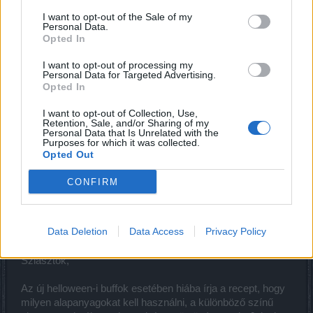
a tegnapi patch-el kapcsolatban? Vagy sikerült megint
I want to opt-out of the Sale of my
buggal teli frissítést csinálni a fejlesztőknek? Ha esetleg
Personal Data.
van bármilyen szavatok felfele, jó lenne, ha egy-egy
Opted In
frissítés alkalmával egy leírást is kiadna a BP, hogy mi
változott, mit hogyan kelle zzel kapcsolatban tenni. Régen
I want to opt-out of processing my
Personal Data for Targeted Advertising.
legalább infókat kaptunk, de az elmúlt évben már semmi
Opted In
kommunikáció nincsen a BP oldaláról. Tudom, hogy ti se
kaptok nagyon infókat, más ország modijai is úgy
I want to opt-out of Collection, Use,
válaszolnak a kérdésekre, hogy szerintem ez meg az, mi
Retention, Sale, and/or Sharing of my
Personal Data that Is Unrelated with the
se kaptunk semmi infót... Szóval nem titeket akarlak
Purposes for which it was collected.
bántani,de ki kellett írnom magamból
Opted Out
Nov 1, 2023
CONFIRM
bibere
Junior Expert
Data Deletion
Data Access
Privacy Policy
Sziasztok,
Az új helloween-i buffok esetében hiába írja a recept, hogy
milyen alapanyagokat kell használni, a különböző színű