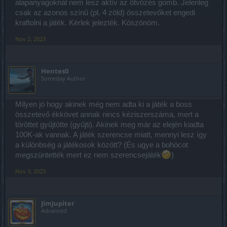
alapanyagoknál nem lesz aktív az ötvözés gomb. Jelenleg
csak az azonos színű (pl. 4 zöld) összetevőket engedi
kraftolni a játék. Kérlek jelezték. Köszönöm.
Nov 2, 2023
Hentes0
Someday Author
Milyen jó hogy akinek még nem adta ki a játék a boss
összetevő ékkövet annak nincs kéziszerszáma, mert a
töröttet gyűjtötte (gyűjti). Akinek meg már az elején kiadta
100K-ak vannak. A játék szerencse miatt, mennyi lesz így
a különbség a játékosok között? (És ugye a bohócot
megszüntették mert ez nem szerencsejáték
)
Nov 3, 2023
JimJupiter
Advanced