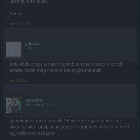
használni az árust?
Köszi
Nov 23, 2023
giliszta
Regular
érdeklődök,hogy a napi hógömbben miért nincs ellenfél?
ezálltal halok meg mikor a barlangba mennék.
Dec 8, 2023
opos2012
Exceptional Talent
gyerekek ez most komoly? Betesztek egy eventet ami
olyan szinten lagol, hogy pénzt se érdemes áldozni rá mert
egy telibevert szégyen.