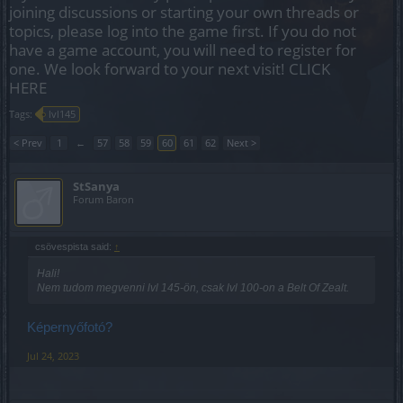
joining discussions or starting your own threads or
topics, please log into the game first. If you do not
have a game account, you will need to register for
one. We look forward to your next visit!
CLICK
HERE
Tags:
lvl145
< Prev
1
←
57
58
59
60
61
62
Next >
StSanya
Forum Baron
csövespista said:
↑
Hali!
Nem tudom megvenni lvl 145-ön, csak lvl 100-on a Belt Of Zealt.
Képernyőfotó?
Jul 24, 2023