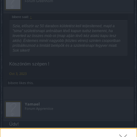
Forum Greenhorn
bibere said:
↑
Szia, először az 50 darabos küldetést kell teljesítened, majd a
"sima" születésnapi arénában lévő kapun tudsz bemenni, ha
leverted az összes mob-ot (map alján lévő kéz alakú kapu lesz
aktív). Érdemes minél nagyobb (köztes véres) szinten csoportban
próbálkoznod a limitált belépők és a születésnapi fegyver miatt.
Sok sikert!
Köszönöm szépen !
Oct 3, 2023
bibere
likes this.
Yamael
Forum Apprentice
Üdv!
Sajnos a két új bossnál található hibákat (beszorulás a
lépcsőknél, pályaváltásnál normál szintre dob) nem nagyon