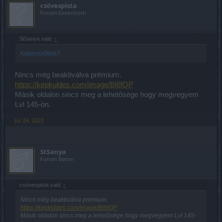
csövespista
Forum Greenhorn
StSanya said:
↑
Képernyőfotó?
Nincs még beaktiválva prémium.
https://kepkuldes.com/image/Bl6fQP
Másik oldalon sincs meg a lehetősége hogy megvegyem
Lvl 145-ön.
Jul 24, 2023
StSanya
Forum Baron
csövespista said:
↑
Nincs még beaktiválva prémium.
https://kepkuldes.com/image/Bl6fQP
Másik oldalon sincs meg a lehetősége hogy megvegyem Lvl 145-