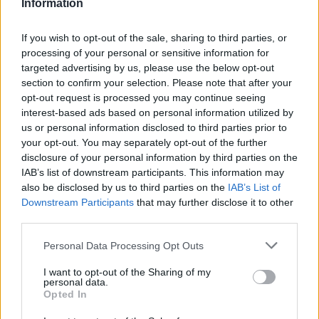
Information
joining discussions or starting your own threads or
topics, please log into the game first. If you do not
have a game account, you will need to register for
If you wish to opt-out of the sale, sharing to third parties, or
one. We look forward to your next visit!
CLICK
processing of your personal or sensitive information for
HERE
targeted advertising by us, please use the below opt-out
section to confirm your selection. Please note that after your
opt-out request is processed you may continue seeing
Vlad993
interest-based ads based on personal information utilized by
Forum Apprentice
us or personal information disclosed to third parties prior to
your opt-out. You may separately opt-out of the further
Bonjour. Je n'ai jamais joué à ce jeu. J'ai deux questions.
disclosure of your personal information by third parties on the
1. Si je commence à jouer à ce jeu, aurai-je des problèmes
IAB’s list of downstream participants. This information may
avec le déroulement du jeu (directement les quêtes
also be disclosed by us to third parties on the
IAB’s List of
d'histoire), le nivellement et l'amélioration du personnage,
Downstream Participants
that may further disclose it to other
l'élevage de bons équipements, les gemmes et les runes,
third parties.
au début de la fin de partie et dans la fin de partie elle-
même, étant donné le le fait que je jouerai toujours en solo
Personal Data Processing Opt Outs
et uniquement en solo et ne jouerai jamais dans un groupe
EDIT
?
I want to opt-out of the Sharing of my
personal data.
2. Aurai-je des problèmes compte tenu de tout ce que j'ai
Opted In
écrit dans la première question + le fait que je n'achèterai
jamais d'achats dans le jeu avec de l'argent réel, pas