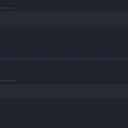
rs
like this.
 птицы, плавать в воде, как рыбы, теперь нам осталось научиться только 
hers
like this.