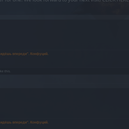
ы идёшь впереди". Конфуций.
ike this.
ы идёшь впереди". Конфуций.