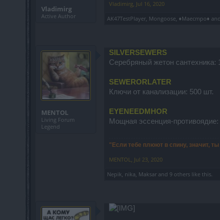
Vladimirg
,
Jul 16, 2020
Vladimirg
Active Author
AK47TestPlayer
,
Mongoose
,
♦Maecmpo♦
an
SILVERSEWERS
Серебряный жетон сантехника: 1
SEWERORLATER
Ключи от канализации: 500 шт.
EYENEEDMHOR
MENTOL
Living Forum
Мощная эссенция-противоядие: 
Legend
"Если тебе плюют в спину, значит, т
MENTOL
,
Jul 23, 2020
Nepik
,
nika
,
Maksar
and
9 others
like this.