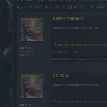
Page 7 of 21
< Prev
1
←
5
6
7
8
9
→
21
Next >
DEFEATTHEHEAT
Монеты сообщества: 86 шт.
"Если тебе плюют в спину, значит, т
MENTOL
Living Forum
MENTOL
,
Jul 1, 2020
Legend
Дижон
,
Maksar
,
ПолнаяЛуна
and
8 others
l
COINSEN
Монеты сообщества: 63 шт.
"Если тебе плюют в спину, значит, т
MENTOL