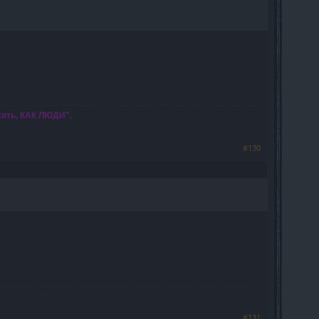
жить, КАК ЛЮДИ".
#130
#131