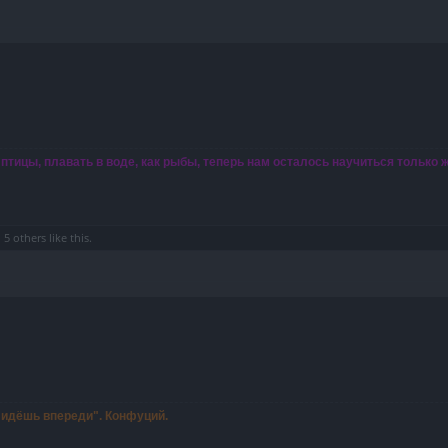
 птицы, плавать в воде, как рыбы, теперь нам осталось научиться только 
d
5 others
like this.
ы идёшь впереди". Конфуций.