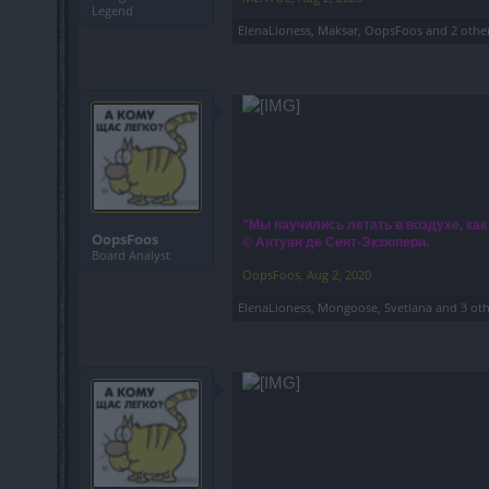
Legend
ElenaLioness
,
Maksar
,
OopsFoos
and
2 othe
"Мы научились летать в воздухе, как
OopsFoos
© Антуан де Сент-Экзюпери.
Board Analyst
OopsFoos
,
Aug 2, 2020
ElenaLioness
,
Mongoose
,
Svetlana
and
3 ot