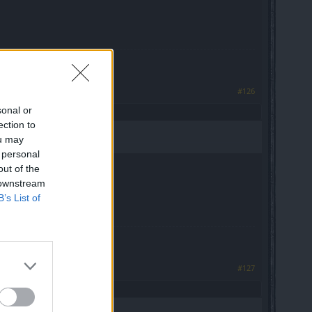
жить, КАК ЛЮДИ".
#126
sonal or
ection to
ou may
 personal
out of the
 downstream
B’s List of
жить, КАК ЛЮДИ".
#127