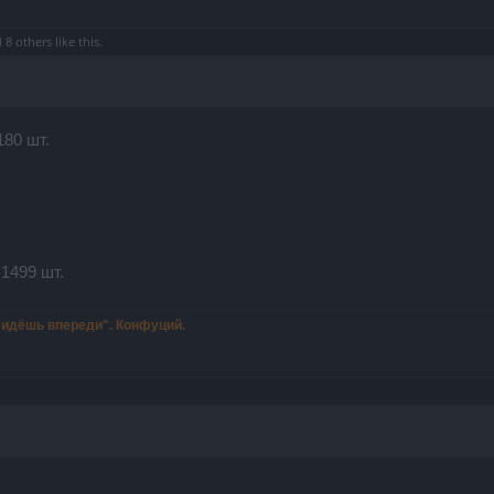
d
8 others
like this.
80 шт.
1499 шт.
ы идёшь впереди". Конфуций.