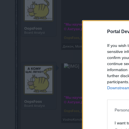
"Мы научились летать в воздухе, как
OopsFoos
© Антуан де Сент-Экзюпери.
Portal De
Board Analyst
OopsFoos
,
Jul 24, 2020
If you wish 
Дижон
,
Mongoose
,
ElenaLioness
and
9 othe
sensitive in
confirm you
continue se
information 
further disc
participants
Downstream 
"Мы научились летать в воздухе, как
OopsFoos
© Антуан де Сент-Экзюпери.
Board Analyst
Persona
OopsFoos
,
Jul 29, 2020
VodnoKonche
,
Mongoose
,
UrbanGhost
and
I want t