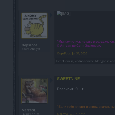
"Мы научились летать в воздухе, как
OopsFoos
© Антуан де Сент-Экзюпери.
Board Analyst
OopsFoos
,
Jul 31, 2020
ElenaLioness
,
VodnoKonche
,
Mongoose
an
SWEETNINE
Развивит: 9 шт.
"Если тебе плюют в спину, значит, т
MENTOL
Living Forum
MENTOL
,
Aug 2, 2020