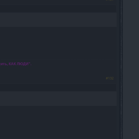
жить, КАК ЛЮДИ".
#132