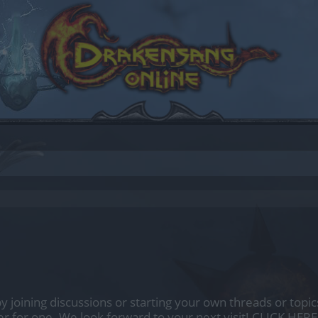
by joining discussions or starting your own threads or topics
er for one. We look forward to your next visit!
CLICK HERE