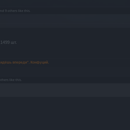
nd
9 others
like this.
1499 шт.
ы идёшь впереди". Конфуций.
others
like this.