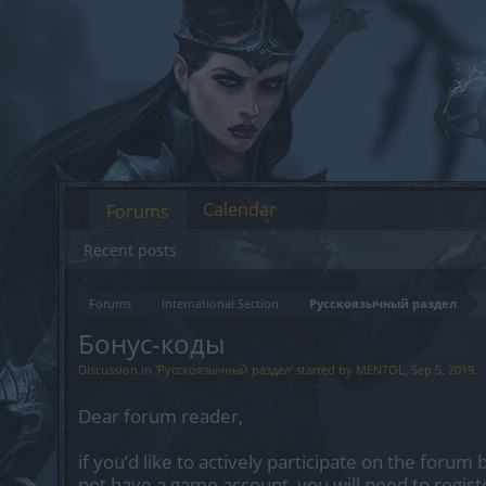
Calendar
Forums
Recent posts
Forums
International Section
Русскоязычный раздел
Бонус-коды
Discussion in '
Русскоязычный раздел
' started by
MENTOL
,
Sep 5, 2019
.
Dear forum reader,
if you’d like to actively participate on the forum 
not have a game account, you will need to regist