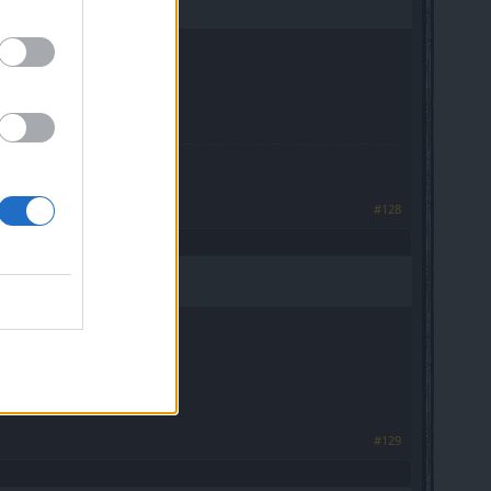
жить, КАК ЛЮДИ".
#128
#129