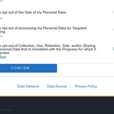
In
o opt-out of the Sale of my Personal Data.
In
to opt-out of processing my Personal Data for Targeted
ing.
In
 птицы, плавать в воде, как рыбы, теперь нам осталось научиться только 
o opt-out of Collection, Use, Retention, Sale, and/or Sharing
ersonal Data that Is Unrelated with the Purposes for which it
lected.
s
like this.
Out
CONFIRM
Data Deletion
Data Access
Privacy Policy
s
like this.