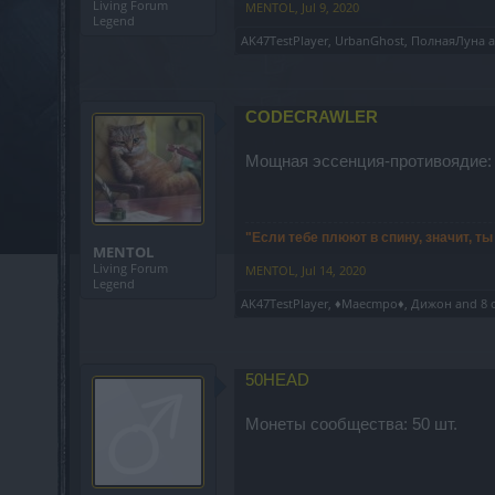
Living Forum
MENTOL
,
Jul 9, 2020
Legend
AK47TestPlayer
,
UrbanGhost
,
ПолнаяЛуна
a
CODECRAWLER
Мощная эссенция-противоядие: 
"Если тебе плюют в спину, значит, т
MENTOL
Living Forum
MENTOL
,
Jul 14, 2020
Legend
AK47TestPlayer
,
♦Maecmpo♦
,
Дижон
and
8 
50HEAD
Монеты сообщества: 50 шт.