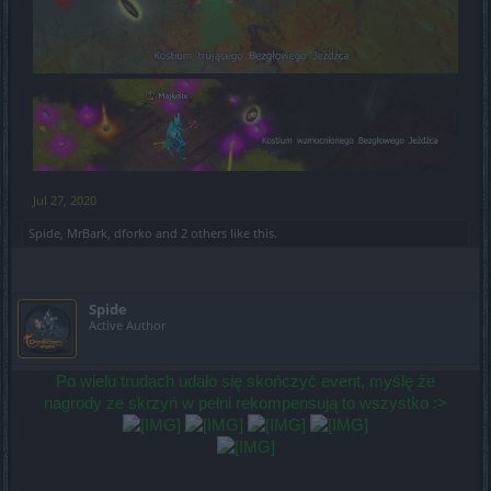
Jul 27, 2020
Spide
,
MrBark
,
dforko
and
2 others
like this.
Spide
Active Author
Po wielu trudach udało się skończyć event, myślę że
nagrody ze skrzyń w pełni rekompensują to wszystko :>