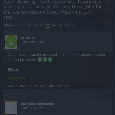
topics, please log into the game first. If you do not
have a game account, you will need to register for
one. We look forward to your next visit!
CLICK
HERE
< Prev
1
←
4
5
6
7
8
9
Next >
ROBRO78
Forum Apprentice
Wróżka wyszeptała mi na ucho, że dalsze robienie eventu
nie ma już sensu
May 23, 2020
Majkelix
,
dforko
,
MrBark
and
2 others
like this.
patrykusobokoo0oo
Forum Greenhorn