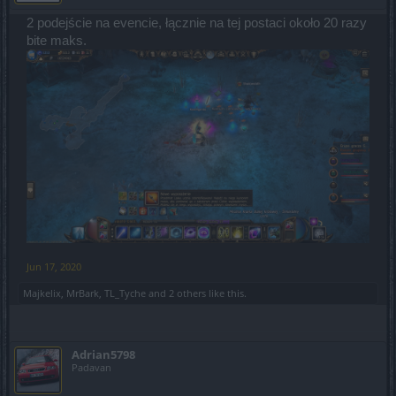
2 podejście na evencie, łącznie na tej postaci około 20 razy
bite maks.
Jun 17, 2020
Majkelix
,
MrBark
,
TL_Tyche
and
2 others
like this.
Adrian5798
Padavan