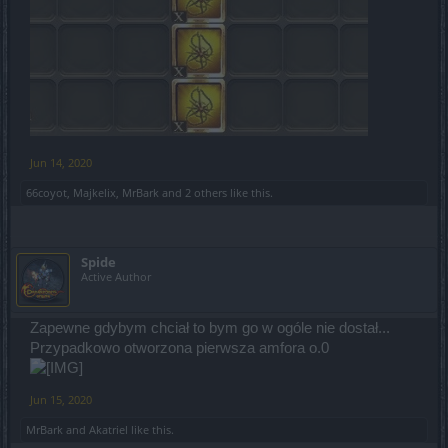
Jun 14, 2020
66coyot
,
Majkelix
,
MrBark
and
2 others
like this.
Spide
Active Author
Zapewne gdybym chciał to bym go w ogóle nie dostał...
Przypadkowo otworzona pierwsza amfora o.0
Jun 15, 2020
MrBark
and
Akatriel
like this.