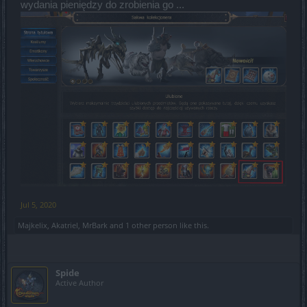
wydania pieniędzy do zrobienia go ...
Jul 5, 2020
Majkelix
,
Akatriel
,
MrBark
and
1 other person
like this.
Spide
Active Author