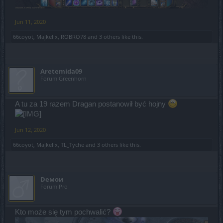
Jun 11, 2020
66coyot
,
Majkelix
,
ROBRO78
and
3 others
like this.
Aretemida09
Forum Greenhorn
A tu za 19 razem Dragan postanowił być hojny
Jun 12, 2020
66coyot
,
Majkelix
,
TL_Tyche
and
3 others
like this.
Dемои
Forum Pro
Kto może się tym pochwalić?