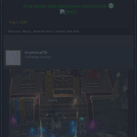
A na koniec takie pozytywne zaskoczenie
Aug 3, 2020
66coyot
,
Nacjo
,
Akatriel
and
2 others
like this.
kryminal76
Someday Author