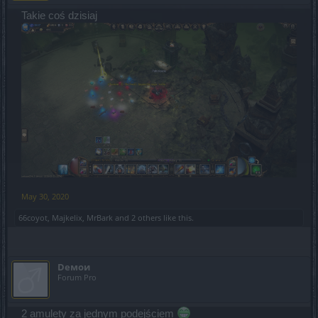
Takie coś dzisiaj
May 30, 2020
66coyot
,
Majkelix
,
MrBark
and
2 others
like this.
Dемои
Forum Pro
2 amulety za jednym podejściem