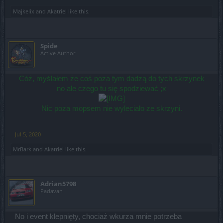
Majkelix
and
Akatriel
like this.
Spide
Active Author
Cóż, myślałem że coś poza tym dadzą do tych skrzynek
no ale czego tu się spodziewać ;x
Nic poza mopsem nie wyleciało ze skrzyni.
Jul 5, 2020
MrBark
and
Akatriel
like this.
Adrian5798
Padavan
No i event klepnięty, chociaż wkurza mnie potrzeba