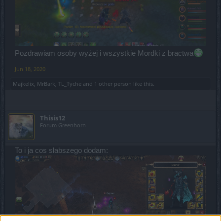
Pozdrawiam osoby wyżej i wszystkie Mordki z bractwa
Jun 18, 2020
Majkelix
,
MrBark
,
TL_Tyche
and
1 other person
like this.
Thisis12
Forum Greenhorn
To i ja cos słabszego dodam: