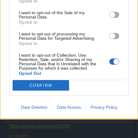
Opted In
Spide
Active Author
I want to opt-out of the Sale of my
Personal Data.
61 wejść na wielką sale
Opted In
I want to opt-out of processing my
Personal Data for Targeted Advertising.
Podsumowanie : D
Opted In
I want to opt-out of Collection, Use,
Z ciekawszych rzeczy
Retention, Sale, and/or Sharing of my
Personal Data that Is Unrelated with the
​
Purposes for which it was collected.
Opted Out
Jun 21, 2020
66coyot
,
BA_Bastet
,
MrBark
and
3 others
like this.
CONFIRM
MrBark
Data Deletion
Data Access
Privacy Policy
Someday Author
https://imgur.com/a/mwC5ykO
Jun 28, 2020