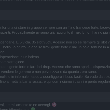
a fortuna di stare in gruppo sempre con un Tizio francese forte, facev
 spariti. Probabilmente avranno già raggiunto il max lv non hanno più 
gendarie. E 5 viola. 35 slot vuoti. Adesso non so se riempire gli slot 
Il bello.. o brutto.. è che se trovi gente forte e hai un po di fortuna in 40
ga ..
disperazione in un baleno.
cambiare gioco.
con gente forte e fare bei drop. Adesso che sono spariti.. disperazione..
a di vendere le gemme e non polverizzarle da quanto zero sono.
lle d in infernale riesco a sconfiggere il boss facile. Se vado da solo
 fino a metà la barra rossa.. e qui cominciamo i casini e perdo regolar
rsi, se mi lamento te ne accorgi.
iano: Affascinante.