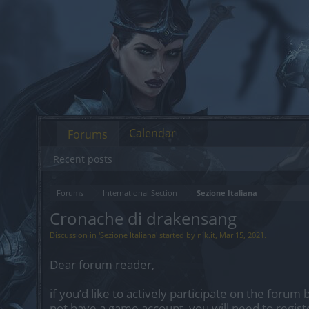
Calendar
Forums
Recent posts
Forums
International Section
Sezione Italiana
Cronache di drakensang
Discussion in '
Sezione Italiana
' started by
nìk.it
,
Mar 15, 2021
.
Dear forum reader,
if you’d like to actively participate on the forum 
not have a game account, you will need to regist