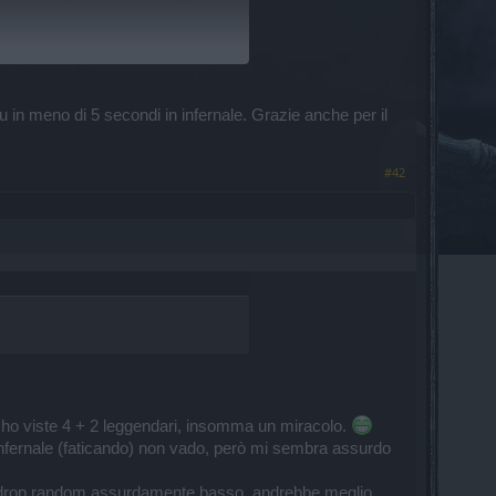
in meno di 5 secondi in infernale. Grazie anche per il
#42
ne ho viste 4 + 2 leggendari, insomma un miracolo.
nfernale (faticando) non vado, però mi sembra assurdo
a un drop random assurdamente basso, andrebbe meglio.