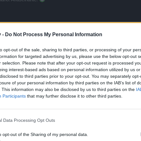
v -
Do Not Process My Personal Information
to opt-out of the sale, sharing to third parties, or processing of your per
formation for targeted advertising by us, please use the below opt-out s
l world."
r selection. Please note that after your opt-out request is processed y
a che i SoloPlayer sono una razza in via d'estinzione.
eing interest-based ads based on personal information utilized by us or
 Solo non le fa nemmeno in una settimana, forse neppure in un mese p
disclosed to third parties prior to your opt-out. You may separately opt-
iche dovresti farcela con tranquillità, a meno che non hai il mago di c
losure of your personal information by third parties on the IAB’s list of
are ora è trovare qualcuno con cui fare gruppo pari livello.
. This information may also be disclosed by us to third parties on the
IA
Participants
that may further disclose it to other third parties.
l Data Processing Opt Outs
re della r251
o opt-out of the Sharing of my personal data.