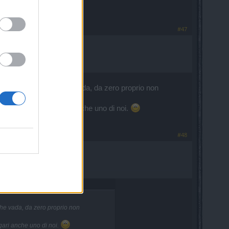
#47
o farei. Così, male che vada, da zero proprio non
ienza lo trovi, magari anche uno di noi.
#48
 che vada, da zero proprio non
gari anche uno di noi.