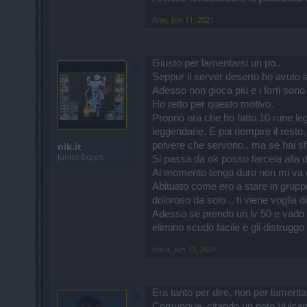
Aras
,
Jun 11, 2021
Giusto per lamentarsi un po..
Seppur il server deserto ho avuto l
Adesso non gioca più e i forti sono
Ho retto per questo motivo.
Proprio ora che ho fatto 10 rune leg
leggendarie. E poi riempire il resto. 
polvere che servono.. ma se hai sfi
nìk.it
Junior Expert
Si passa da ok posso farcela alla 
Al momento tengo duro non mi va 
Abituato come ero a stare in gruppo 
doloroso da solo .. ti viene vogli
Adesso se prendo un lv 50 e vado ne
elimino scudo facile e gli distruggo
nìk.it
,
Jun 13, 2021
Era tanto per dire, non per lamenta
Comunque, citando un noto Vulcan