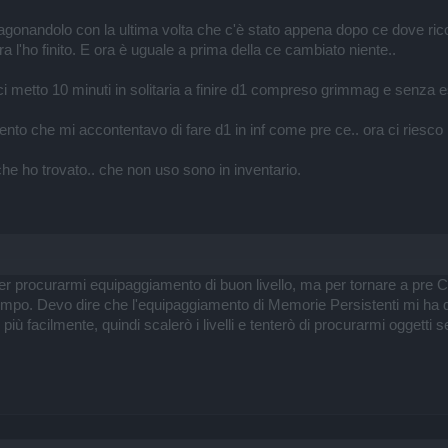
paragonandolo con la ultima volta che c'è stato appena dopo ce dove ricor
a l'ho finito. E ora è uguale a prima della ce cambiato niente..
i metto 10 minuti in solitaria a finire d1 compreso grimmag e senza es
nto che mi accontentavo di fare d1 in inf come pre ce.. ora ci riesco
 che ho trovato.. che non uso sono in inventario.
r procurarmi equipaggiamento di buon livello, ma per tornare a pre CE
mpo. Devo dire che l'equipaggiamento di Memorie Persistenti mi ha dat
più facilmente, quindi scalerò i livelli e tenterò di procurarmi oggetti 