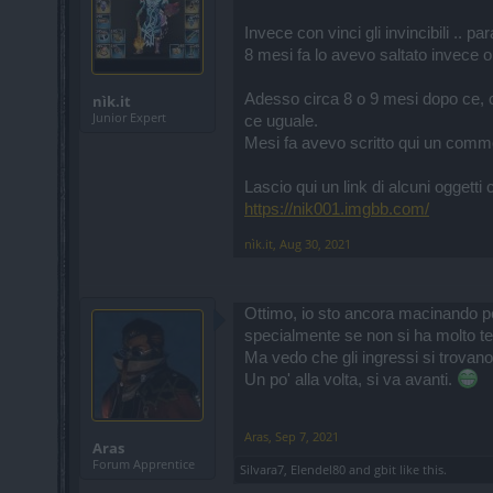
Invece con vinci gli invincibili .. 
8 mesi fa lo avevo saltato invece or
Adesso circa 8 o 9 mesi dopo ce, c
nìk.it
Junior Expert
ce uguale.
Mesi fa avevo scritto qui un comme
Lascio qui un link di alcuni oggetti
https://nik001.imgbb.com/
nìk.it
,
Aug 30, 2021
Ottimo, io sto ancora macinando pe
specialmente se non si ha molto te
Ma vedo che gli ingressi si trovano 
Un po' alla volta, si va avanti.
Aras
,
Sep 7, 2021
Aras
Forum Apprentice
Silvara7
,
Elendel80
and
gbit
like this.