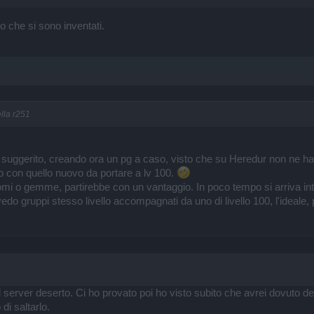
o che si sono inventati.
lla r251
ggerito, creando ora un pg a caso, visto che su Heredur non ne ha, car
o con quello nuovo da portare a lv 100.
mi o gemme, partirebbe con un vantaggio. In poco tempo si arriva intor
o gruppi stesso livello accompagnati da uno di livello 100, l'ideale, p
il server deserto. Ci ho provato poi ho visto subito che avrei dovuto d
di saltarlo.