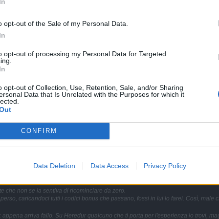
In
o opt-out of the Sale of my Personal Data.
In
to opt-out of processing my Personal Data for Targeted
ing.
In
parte che non se la sentiva di ricominciare da zero.
po perso, caricandoci tutti i codici bonus che passano, fossi in lui l
o opt-out of Collection, Use, Retention, Sale, and/or Sharing
ersonal Data that Is Unrelated with the Purposes for which it
lected.
ione: appena arriva fallo. Su Heredur qualcuno che ti porta per l'esper
Out
CONFIRM
Data Deletion
Data Access
Privacy Policy
 che non se la sentiva di ricominciare da zero.
rso, caricandoci tutti i codici bonus che passano, fossi in lui lo farei. Così, male
 appena arriva fallo. Su Heredur qualcuno che ti porta per l'esperienza lo trovi, ma