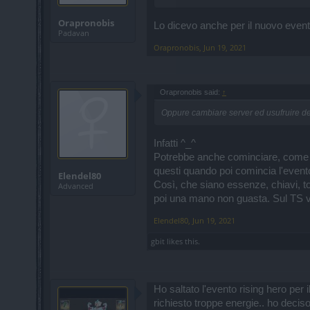
Orapronobis
Lo dicevo anche per il nuovo event
Padavan
Orapronobis
,
Jun 19, 2021
Orapronobis said:
↑
Oppure cambiare server ed usufruire de
Infatti ^_^
Potrebbe anche cominciare, come su
questi quando poi comincia l'event
Elendel80
Così, che siano essenze, chiavi, to
Advanced
poi una mano non guasta. Sul TS ved
Elendel80
,
Jun 19, 2021
gbit
likes this.
Ho saltato l'evento rising hero per 
richiesto troppe energie.. ho deciso 