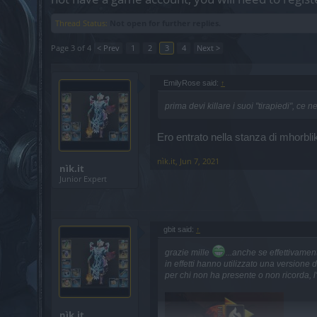
Thread Status:
Not open for further replies.
Page 3 of 4
< Prev
1
2
3
4
Next >
EmilyRose said:
↑
prima devi killare i suoi "tirapiedi", ce
Ero entrato nella stanza di mhorbl
nìk.it
,
Jun 7, 2021
nìk.it
Junior Expert
gbit said:
↑
grazie mille
...anche se effettivamen
in effetti hanno utilizzato una versione di
per chi non ha presente o non ricorda, l
nìk.it