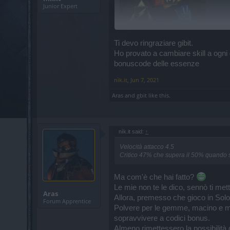
Junior Expert
Ti devo ringraziare gibit.
Ho provato a cambiare skill a ogni
bonuscode delle essenze
p.s.
@Elendel80
finalmente ho trovato 
scusa il ritardo
nìk.it
,
Jun 7, 2021
Aras
and
gbit
like this.
nìk.it said:
↑
Velocità attacco 4.5
Critico 47% che supera il 50% quando 
Ma com'è che hai fatto?
Le mie non te le dico, sennò ti mett
Aras
Allora, premesso che gioco in Solo,
Forum Apprentice
Polvere per le gemme, macino e ma
sopravvivere a codici bonus.
Almeno rimettessero la possibilità