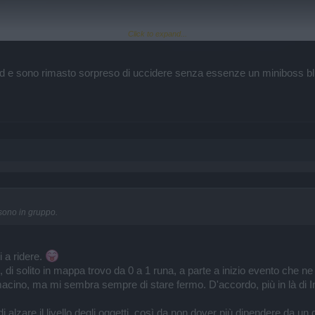
Click to expand...
 d e sono rimasto sorpreso di uccidere senza essenze un miniboss blu 
l'immagine in una cartella persa in mezzo a mille altre...ahahahahah
sono in gruppo.
i a ridere.
 di solito in mappa trovo da 0 a 1 runa, a parte a inizio evento che 
cino, ma mi sembra sempre di stare fermo. D'accordo, più in là di I
 di alzare il livello degli oggetti, così da non dover più dipendere d