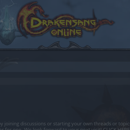
by joining discussions or starting your own threads or topics
er for one. We look forward to your next visit!
CLICK HERE