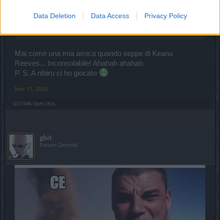
Data Deletion
Data Access
Privacy Policy
Javah said:
↑
seconda solo alla scoperta delle tendenze di Gabriel Garko
Mai come una mia amica quando seppe di Keanu
Reeves... Inconsolabile! Ahahah ahahah
P. S. A nibiru ci ho giocato
Nov 11, 2020
GS1946
likes this.
gbit
Forum General