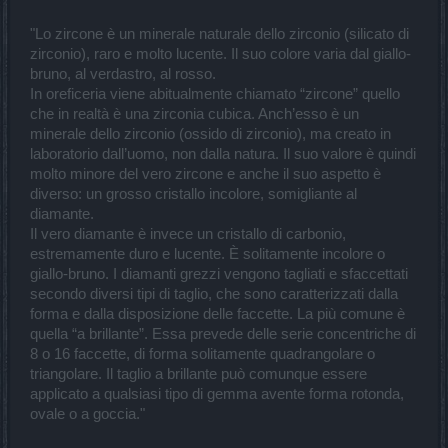
"Lo zircone è un minerale naturale dello zirconio (silicato di
zirconio), raro e molto lucente. Il suo colore varia dal giallo-
bruno, al verdastro, al rosso.
In oreficeria viene abitualmente chiamato “zircone” quello
che in realtà è una zirconia cubica. Anch’esso è un
minerale dello zirconio (ossido di zirconio), ma creato in
laboratorio dall’uomo, non dalla natura. Il suo valore è quindi
molto minore del vero zircone e anche il suo aspetto è
diverso: un grosso cristallo incolore, somigliante al
diamante.
Il vero diamante è invece un cristallo di carbonio,
estremamente duro e lucente. È solitamente incolore o
giallo-bruno. I diamanti grezzi vengono tagliati e sfaccettati
secondo diversi tipi di taglio, che sono caratterizzati dalla
forma e dalla disposizione delle faccette. La più comune è
quella “a brillante”. Essa prevede delle serie concentriche di
8 o 16 faccette, di forma solitamente quadrangolare o
triangolare. Il taglio a brillante può comunque essere
applicato a qualsiasi tipo di gemma avente forma rotonda,
ovale o a goccia."