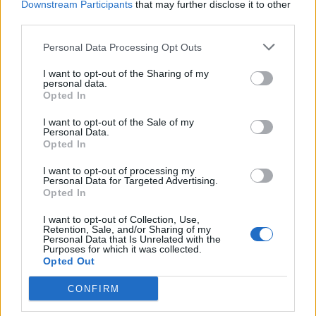
Downstream Participants
that may further disclose it to other
third parties.
gbit said:
↑
Personal Data Processing Opt Outs
L'item è alzato di 4 livelli....
I want to opt-out of the Sharing of my
personal data.
Oh, boia mondo, vuoi dirmi che erano uppati anche tutti gli
Opted In
altri che ho fuso.
I want to opt-out of the Sale of my
Mannaggia, io che speravo di averci fatto un interesse. Mi
Personal Data.
Opted In
hai dato la peggiore notizia di questo 2020, seconda solo
alla scoperta delle tendenze di Gabriel Garko e al fatto che
I want to opt-out of processing my
Nibiru non si farà vedere neanche quest'anno.
Personal Data for Targeted Advertising.
Opted In
Che tristezza ciò
I want to opt-out of Collection, Use,
Nov 11, 2020
Retention, Sale, and/or Sharing of my
Personal Data that Is Unrelated with the
GS1946
and
gbit
like this.
Purposes for which it was collected.
Opted Out
CONFIRM
gbit
Forum General