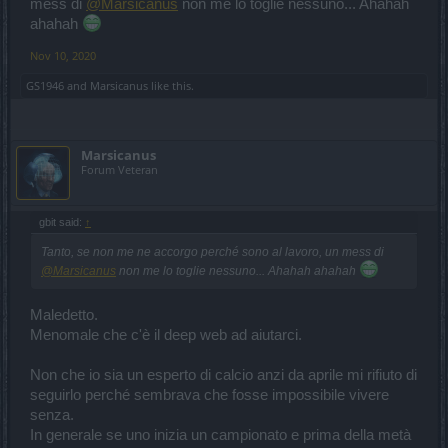
mess di
@Marsicanus
non me lo toglie nessuno... Ahahah
P.S.
gbit
: sei pronto o no per domani? Hai verificato la presenza nel
ahahah
tuo Excel delle ultime patch??
Nov 10, 2020
GS1946
and
Marsicanus
like this.
Marsicanus
Forum Veteran
gbit said:
↑
Tanto, se non me ne accorgo perché sono al lavoro, un mess di
@Marsicanus
non me lo toglie nessuno... Ahahah ahahah
Maledetto.
Menomale che c'è il deep web ad aiutarci.
Non che io sia un esperto di calcio anzi da aprile mi rifiuto di
seguirlo perché sembrava che fosse impossibile vivere
senza.
In generale se uno inizia un campionato e prima della metà