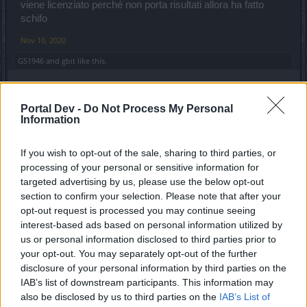
viene licenziato perché non porta risultati allora ha fatto
schifo
Nov 10, 2020
GS1946
and
gbit
like this.
gbit
Portal Dev -
Do Not Process My Personal
Forum General
Information
If you wish to opt-out of the sale, sharing to third parties, or
Javah said:
↑
processing of your personal or sensitive information for
Curiosoni
targeted advertising by us, please use the below opt-out
section to confirm your selection. Please note that after your
L'item è alzato di 4 livelli....
opt-out request is processed you may continue seeing
interest-based ads based on personal information utilized by
Nov 11, 2020
us or personal information disclosed to third parties prior to
GS1946
and
Javah
like this.
your opt-out. You may separately opt-out of the further
disclosure of your personal information by third parties on the
IAB’s list of downstream participants. This information may
Javah
also be disclosed by us to third parties on the
IAB’s List of
Forum Veteran