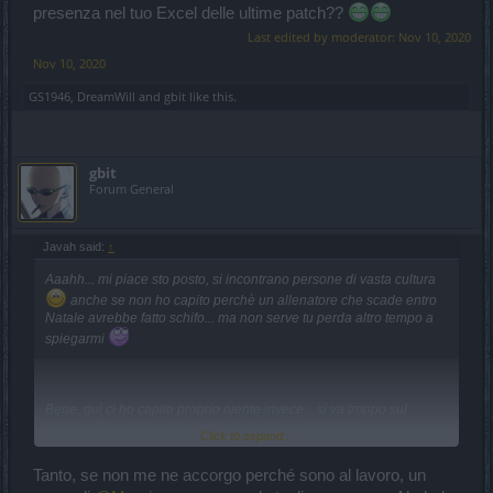
presenza nel tuo Excel delle ultime patch??
Last edited by moderator:
Nov 10, 2020
Nov 10, 2020
GS1946
,
DreamWill
and
gbit
like this.
gbit
Forum General
Javah said:
↑
Aaahh... mi piace sto posto, si incontrano persone di vasta cultura
anche se non ho capito perchè un allenatore che scade entro
Natale avrebbe fatto schifo... ma non serve tu perda altro tempo a
spiegarmi
Bene, qui ci ho capito proprio niente invece... si va troppo sul
tecnico. Ma vale quanto sopra, non stare a spiegarmi.
Click to expand...
Tanto, se non me ne accorgo perché sono al lavoro, un