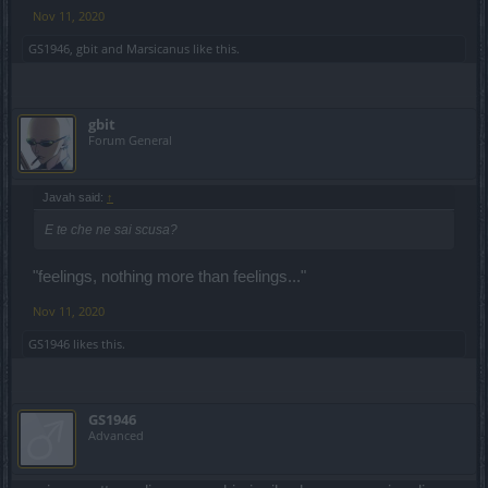
Nov 11, 2020
GS1946
,
gbit
and
Marsicanus
like this.
gbit
Forum General
Javah said:
↑
E te che ne sai scusa?
"feelings, nothing more than feelings..."
Nov 11, 2020
GS1946
likes this.
GS1946
Advanced