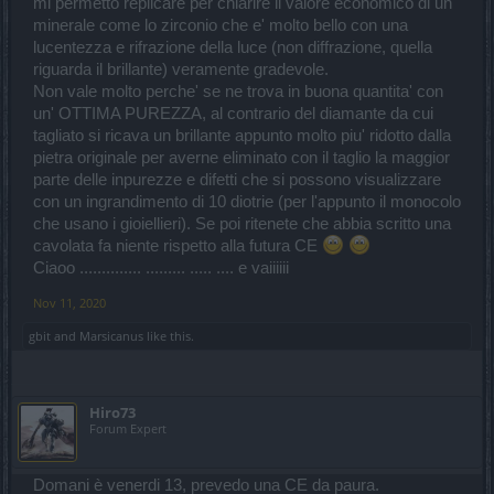
mi permetto replicare per chiarire il valore economico di un
minerale come lo zirconio che e' molto bello con una
lucentezza e rifrazione della luce (non diffrazione, quella
riguarda il brillante) veramente gradevole.
Non vale molto perche' se ne trova in buona quantita' con
un' OTTIMA PUREZZA, al contrario del diamante da cui
tagliato si ricava un brillante appunto molto piu' ridotto dalla
pietra originale per averne eliminato con il taglio la maggior
parte delle inpurezze e difetti che si possono visualizzare
con un ingrandimento di 10 diotrie (per l'appunto il monocolo
che usano i gioiellieri). Se poi ritenete che abbia scritto una
cavolata fa niente rispetto alla futura CE
Ciaoo .............. ......... ..... .... e vaiiiiii
Nov 11, 2020
gbit
and
Marsicanus
like this.
Hiro73
Forum Expert
Domani è venerdi 13, prevedo una CE da paura.