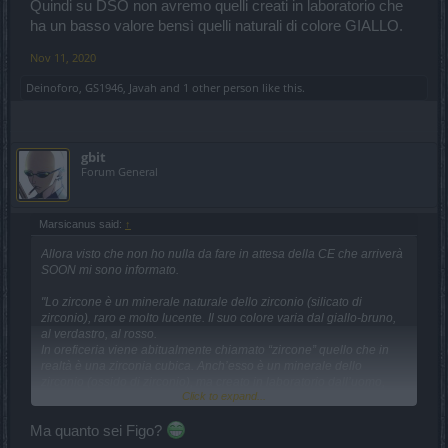
Quindi su DSO non avremo quelli creati in laboratorio che
ha un basso valore bensì quelli naturali di colore GIALLO.
Nov 11, 2020
Deinoforo
,
GS1946
,
Javah
and
1 other person
like this.
gbit
Forum General
Marsicanus said:
↑
Allora visto che non ho nulla da fare in attesa della CE che arriverà
SOON mi sono informato.
"Lo zircone è un minerale naturale dello zirconio (silicato di
zirconio), raro e molto lucente. Il suo colore varia dal giallo-bruno,
al verdastro, al rosso.
In oreficeria viene abitualmente chiamato “zircone” quello che in
realtà è una zirconia cubica. Anch’esso è un minerale dello
zirconio (ossido di zirconio), ma creato in laboratorio dall’uomo,
Click to expand...
non dalla natura. Il suo valore è quindi molto minore del vero
zircone e anche il suo aspetto è diverso: un grosso cristallo
incolore, somigliante al diamante.
Ma quanto sei Figo?
Il vero diamante è invece un cristallo di carbonio, estremamente