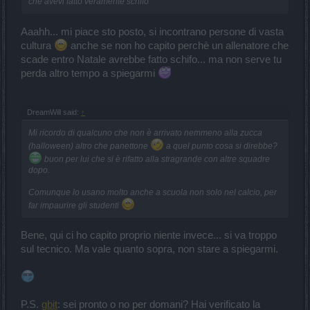
che avevi fatto veramente schifo
Aaahh... mi piace sto posto, si incontrano persone di vasta
cultura
anche se non ho capito perchè un allenatore che
scade entro Natale avrebbe fatto schifo... ma non serve tu
perda altro tempo a spiegarmi
DreamWill said:
↑
Mi ricordo di qualcuno che non è arrivato nemmeno alla zucca
(halloween) altro che panettone
a quel punto cosa si direbbe?
buon per lui che si è rifatto alla stragrande con altre squadre
dopo.
Comunque lo usano molto anche a scuola non solo nel calcio, per
far impaurire gli studenti
Bene, qui ci ho capito proprio niente invece... si va troppo
sul tecnico. Ma vale quanto sopra, non stare a spiegarmi.
P.S.
gbit
: sei pronto o no per domani? Hai verificato la