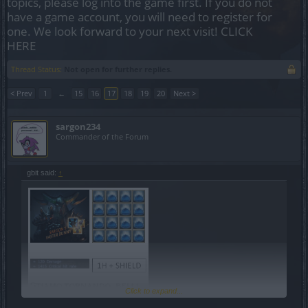
topics, please log into the game first. If you do not
have a game account, you will need to register for
one. We look forward to your next visit!
CLICK
HERE
Thread Status:
Not open for further replies.
< Prev
1
←
15
16
17
18
19
20
Next >
sargon234
Commander of the Forum
gbit said:
↑
Click to expand...