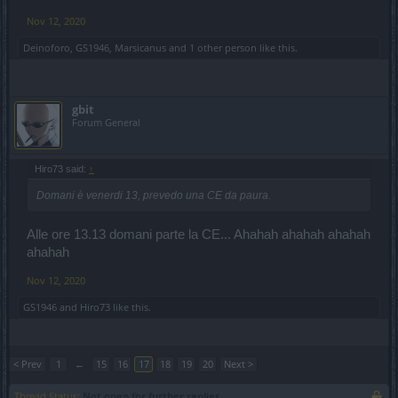
Nov 12, 2020
Deinoforo
,
GS1946
,
Marsicanus
and
1 other person
like this.
gbit
Forum General
Hiro73 said:
↑
Domani è venerdi 13, prevedo una CE da paura.
Alle ore 13.13 domani parte la CE... Ahahah ahahah ahahah
ahahah
Nov 12, 2020
GS1946
and
Hiro73
like this.
< Prev
1
←
15
16
17
18
19
20
Next >
Thread Status:
Not open for further replies.