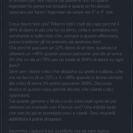
in tentativi per fare l'arma full platino e non so quanti
legendari ho perso nei tentativi e quanti ori ho dovuto
sprecare per farmi i legendari da usare nel 3° e 4° slot.
Cosa dovrò fare ora? Rifarmi tutti i craft da capo perché il
48% di danni in più che ho su elmo, cinta e armatura non
serviranno a nulla visto che, sempre a quanto affermano,
posso trasferire gli incantesimi da qualsiasi item.
Ora perché passare un 12% danni di un item qualsiasi e
ottenere un +48% quando posso passarne uno da un'arma
2H che mi da un 76% per un totale di 304% di danni su ogni
item?
Idem per i danni critici che abbiamo su anelli e collana...che
me ne faccio di un 22% x 4 = 88% quando in teoria sempre
dai critici di arma 2H potrei passarne 366%. Discorso
teorico in questo caso perché dicono che i danni critici
spariranno.
Sai quante gemme e fili da cucito sono stati sprecati per
ottenere un mantello con 4 bonus oro? Una infinità tanto
che non ho più in inventario onici e cianiti. Ora i mantelli
addirittura li potrai droppare.
Insomma capisco il tuo sconforto ma ad ogni nuova