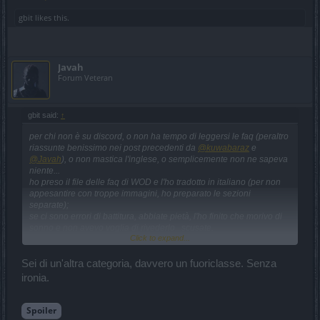
gbit
likes this.
Javah
Forum Veteran
gbit said:
↑
per chi non è su discord, o non ha tempo di leggersi le faq (peraltro
riassunte benissimo nei post precedenti da
@kuwabaraz
e
@Javah
), o non mastica l'inglese, o semplicemente non ne sapeva
niente...
ho preso il file delle faq di WOD e l'ho tradotto in italiano (per non
appesantire con troppe immagini, ho preparato le sezioni
separate);
se ci sono errori di battitura, abbiate pietà, l'ho finito che morivo di
sonno e non avevo voglia di rivederlo...scusate.
Click to expand...
Sei di un'altra categoria, davvero un fuoriclasse. Senza
ironia.
Spoiler