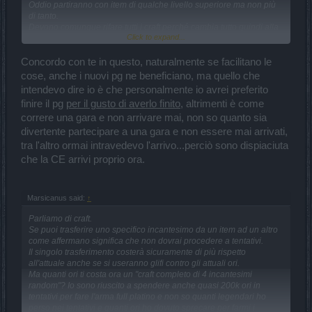
Oddio partiranno con item di qualche livello superiore ma non più
di tanto.
Devono comunque rifare tutti i craft perché cambia tutto quindi alla
Click to expand...
fine un pg in crescita e uno finito avranno le stesse cose da fare.
Ci sono ancora tante cose non chiare nella CE ed altre, ad 1 mese
dalla pubblicazione, ancora non sono state affrontate dagli
Concordo con te in questo, naturalmente se facilitano le
sviluppatori.
cose, anche i nuovi pg ne beneficiano, ma quello che
intendevo dire io è che personalmente io avrei preferito
finire il pg
per il gusto di averlo finito
, altrimenti è come
correre una gara e non arrivare mai, non so quanto sia
divertente partecipare a una gara e non essere mai arrivati,
tra l'altro ormai intravedevo l'arrivo...perciò sono dispiaciuta
che la CE arrivi proprio ora.
Marsicanus said:
↑
Parliamo di craft.
Se puoi trasferire uno specifico incantesimo da un item ad un altro
come affermano significa che non dovrai procedere a tentativi.
Il singolo trasferimento costerà sicuramente di più rispetto
all'attuale anche se si useranno glifi contro gli attuali ori.
Ma quanti ori ti costa ora un "craft completo di 4 incantesimi
random"? Io sono riuscito a spendere anche quasi 200k ori in
tentativi per fare l'arma full platino e non so quanti legendari ho
perso nei tentativi e quanti ori ho dovuto sprecare per farmi i