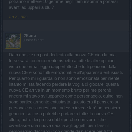
potranno mettere 10 gemme negli item insomma portarsi
avanti ad upparli a blu ?
Oct 21, 2020
7Kana
Junior Expert
Dato che c'è un post dedicato alla nuova CE dico la mia,
forse sarà controcorrente rispetto a tutte le altre opinioni
visto che ormai leggo dappertutto che tutti pendono dalla
nuova CE e sono tutti emozionati e all'apparenza entusiasti.
Per quanto mi riguarda io non sono emozionata per niente,
intanto mi sta facendo perdere la voglia di giocare, questa
nuova CE arriva in un momento brutto per me perchè
ancora mi stavo sviluppando come personaggio, quindi non
sono particolarmente entusiasta, questo era il pensiero sul
personale della questione, adesso invece farò un pensiero
generico su cosa potrebbe portare a tutti sta nuova CE,
allora, nutro dei grossi dubbi perchè non vorrei che
diventasse una nuova caccia agli oggetti per rifarsi il
personaggio daccapo (con grande dispiacere per tutti),