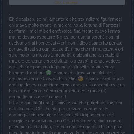
Click to expand...
legendari da usare nel 3° e 4° slot.
Cosa dovrò fare ora? Rifarmi tutti i craft da capo perché il 48% di
.
danni in più che ho su elmo, cinta e armatura non serviranno a
Eh ti capisco, se mi lamento io che sto indietro figuriamoci
nulla visto che, sempre a quanto affermano, posso trasferire gli
chi stava molto avanti, a me che ho la fortuna di Fantozzi
incantesimi da qualsiasi item.
per farmi i miei miseri craft (oro), finalmente avevo l'arma
Ora perché passare un 12% danni di un item qualsiasi e ottenere
un +48% quando posso passarne uno da un'arma 2H che mi da un
ma ho dovuto aspettare 5 mesi per usarla perchè non mi
76% per un totale di 304% di danni su ogni item?
uscivano mai i benedetti 4 ori, non ti dico quanto ho penato
Idem per i danni critici che abbiamo su anelli e collana...che me ne
per averli tutti su ogni pezzo (l'ultimo che mi mancava 4 ori
faccio di un 22% x 4 = 88% quando in teoria sempre dai critici di
su elmo lo ho messo 1 mese fa) e alcuni anche scadenti
arma 2H potrei passarne 366%.
(ma ero contenta e soddisfatta lo stesso), mentre vedevo
certi che droppavano leggendari già bell'e pronti senza
bisogno di craftarli
, oppure che trovavano platini e li
craftavano come fossero brustolini
, eppure il sistema di
crafting doveva cambiare, credo che quello dopotutto sia un
bene, il craft come è ora (completamente random)
ammettiamolo che fa cagare!
E forse questa (il craft) l'unica cosa che potrebbe piacermi
nell'idea della CE che sta per arrivare, perchè resto
comunque dispiaciuta, ci ho dedicato troppo tempo ed
energie e che arrivi ora una CE a tradimento, ripeto non mi
piace per niente l'idea, e credo che chiunque abbia un po di
rispetto per tutto quello che aveva fatto fino ad ora dovrebbe