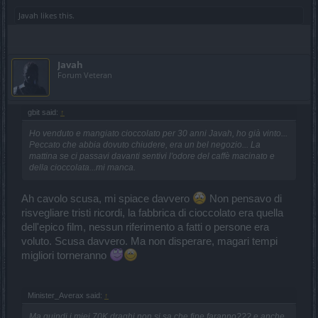
Javah
likes this.
Javah
Forum Veteran
gbit said:
↑
Ho venduto e mangiato cioccolato per 30 anni Javah, ho già vinto...
Peccato che abbia dovuto chiudere, era un bel negozio... La
mattina se ci passavi davanti sentivi l'odore del caffè macinato e
della cioccolata...mi manca.
Ah cavolo scusa, mi spiace davvero
Non pensavo di
risvegliare tristi ricordi, la fabbrica di cioccolato era quella
dell'epico film, nessun riferimento a fatti o persone era
voluto. Scusa davvero. Ma non disperare, magari tempi
migliori torneranno
Minister_Averax said:
↑
Ma quindi i miei 70K draghi non si sa che fine faranno??? e anche