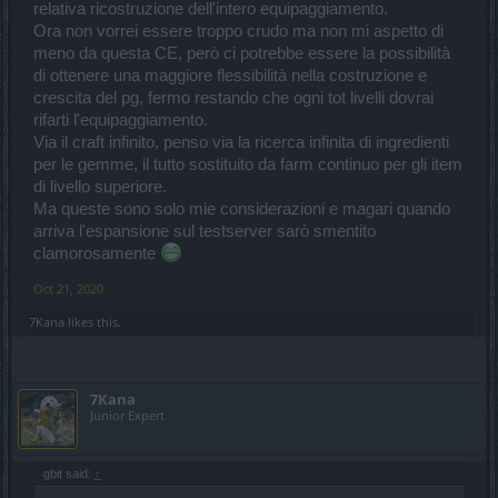
relativa ricostruzione dell'intero equipaggiamento.
aspettare Dio che te lo invii dal cielo, esempio il mangiasogni o gli
Ora non vorrei essere troppo crudo ma non mi aspetto di
occhi furbeschi, tu uccidi troppe volte il boss e magari dopo tanto
spreco di chiavi, energie/tempo ne droppi solo uno, perchè il più
meno da questa CE, però ci potrebbe essere la possibilità
delle volte droppano porcheria inutile e poi magari fai la quest per
di ottenere una maggiore flessibilità nella costruzione e
oggetti casuali e li droppi da la (oltre al danno la beffa), ma
il
crescita del pg, fermo restando che ogni tot livelli dovrai
farming è troppo casuale
e questo mi fece già pensare che alzare
rifarti l'equipaggiamento.
le gemme a blu era perdere il mio tempo a grindare il nulla! di
conseguenza ne ho a blu solo poche. Speriamo tanto che il gioco
Via il craft infinito, penso via la ricerca infinita di ingredienti
non peggiori in termini di pay for win, non lo so se mi sono spiegata
per le gemme, il tutto sostituito da farm continuo per gli item
per bene, perchè non ci riesco quasi mai.
di livello superiore.
Ma queste sono solo mie considerazioni e magari quando
arriva l'espansione sul testserver sarò smentito
clamorosamente
Oct 21, 2020
7Kana
likes this.
7Kana
Junior Expert
gbit said:
↑