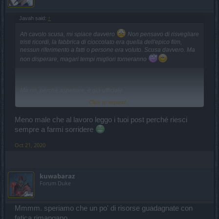
Javah said:
↑
Ah cavolo scusa, mi spiace davvero
Non pensavo di risvegliare
tristi ricordi, la fabbrica di cioccolato era quella dell'epico film,
nessun riferimento a fatti o persone era voluto. Scusa davvero. Ma
non disperare, magari tempi migliori torneranno
Ma no, perché aspettare, è già ufficiale.
Click to expand...
i tuoi draghi verranno convertiti in generose quantità di polvere
(non quella che intende adesso il gioco, la polvere proprio, quella
Meno male che al lavoro leggo i tuoi post perché riesci
che di solito metti sotto al tappeto
)
sempre a farmi sorridere
E per la pelle dell'Araldo, tranquillo, hanno pensato anche a quella:
Oct 21, 2020
ci faranno il tappeto sotto al quale potrei mettere la polvere
Eh sti geniacci.
kuwabaraz
Forum Duke
Mmmm. speriamo che un po' di risorse guadagnate con
fatica rimangano.