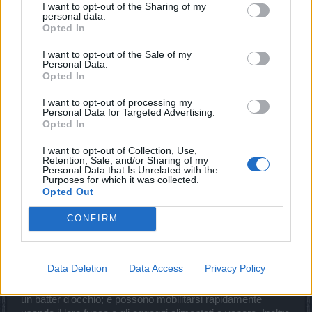
I want to opt-out of the Sharing of my
Si teletrasportano lontano dal pericolo.
personal data.
Opted In
I ranger
non sono solo arcieri eccezionali, ma sono anche
I want to opt-out of the Sale of my
adatti al corpo a corpo. Il loro stile è caratterizzato dalla
Personal Data.
Opted In
dinamica, poiché sono costantemente in movimento.
Scelgono i loro bersagli da lontano, prima indebolendoli con
I want to opt-out of processing my
le frecce e poi abbattendoli in corpo a corpo con l'arco della
Personal Data for Targeted Advertising.
loro lama.
Opted In
I want to opt-out of Collection, Use,
Retention, Sale, and/or Sharing of my
I Cavalieri del Drago
sono altamente qualificati nel
Personal Data that Is Unrelated with the
combattimento corpo a corpo e sono in grado di incanalare
Purposes for which it was collected.
la loro rabbia repressa per invocare abilità speciali e
Opted Out
sferrare attacchi potenti. Ecco perché più a lungo
rimangono in battaglia, più diventano pericolosi!
CONFIRM
Steam Mechanicus
sono maestri nel combattimento a
Data Deletion
Data Access
Privacy Policy
medio raggio grazie alla loro imbattibile potenza di fuoco. I
loro colpi sono rapidi e potenti; possono assemblare armi in
un batter d'occhio; e possono mobilitarsi rapidamente