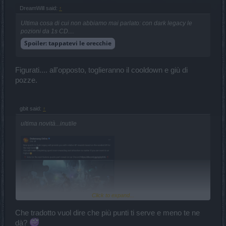
DreamWill said:
↑
Ultima cosa di cui non abbiamo mai parlato: con dark legacy le
pozioni da 1s CD....
Spoiler:
tappatevi le orecchie
Figurati.... all'opposto, toglieranno il cooldown e giù di
pozze.
gbit said:
↑
ultima novità...inutile
Click to expand...
Che tradotto vuol dire che più punti ti serve e meno te ne
dà?