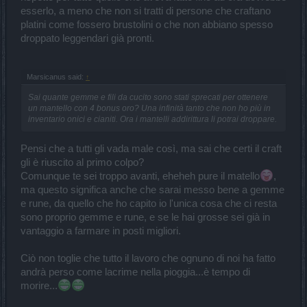
esserlo, a meno che non si tratti di persone che craftano
platini come fossero brustolini o che non abbiano spesso
droppato leggendari già pronti.
Marsicanus said:
↑
Sai quante gemme e fili da cucito sono stati sprecati per ottenere
un mantello con 4 bonus oro? Una infinità tanto che non ho più in
inventario onici e cianiti. Ora i mantelli addirittura li potrai droppare.
Pensi che a tutti gli vada male così, ma sai che certi il craft
gli è riuscito al primo colpo?
Comunque te sei troppo avanti, eheheh pure il matello
,
ma questo significa anche che sarai messo bene a gemme
e rune, da quello che ho capito io l'unica cosa che ci resta
sono proprio gemme e rune, e se le hai grosse sei già in
vantaggio a farmare in posti migliori.
Ciò non toglie che tutto il lavoro che ognuno di noi ha fatto
andrà perso come lacrime nella pioggia...è tempo di
morire...