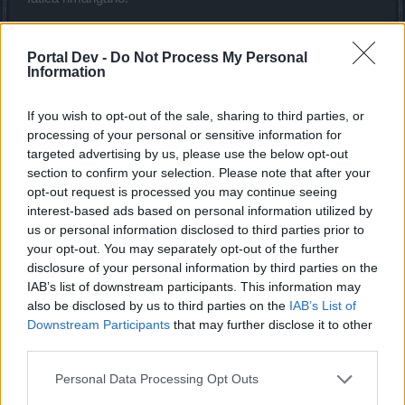
Avete mai guardato la descrizione delle classi? ormai è
vecchia si parla del 2015, leggendo il tutto tra il lv40 e 45 più
Portal Dev -
Do Not Process My Personal
o meno sono state rispettate, dal lv50-55 si è persa la
Information
trama, un po' come quando vai ad una festa deciso a
restare sobrio poi dopo la 10 birra ti trovano a ballare sopra i
If you wish to opt-out of the sale, sharing to third parties, or
tavoli. Penso che lo sviluppo negli anni sia andato in quella
processing of your personal or sensitive information for
direzione.
targeted advertising by us, please use the below opt-out
section to confirm your selection. Please note that after your
Qui ci sono le descrizioni:
opt-out request is processed you may continue seeing
interest-based ads based on personal information utilized by
https://board-en.drakensang.com/threads/class-skills-
us or personal information disclosed to third parties prior to
talents.60417/
your opt-out. You may separately opt-out of the further
disclosure of your personal information by third parties on the
In particolare tradotte:
IAB’s list of downstream participants. This information may
also be disclosed by us to third parties on the
IAB’s List of
I tessitori di incantesimi
sono eccellenti combattenti a
distanza. Usano il loro mana per controllare gli elementi di
Downstream Participants
that may further disclose it to other
fuoco, ghiaccio e illuminazione e manifestano i loro poteri
third parties.
spirituali invocando misteriosi incantesimi. Un tessitore di
incantesimi può essere facile da disabilitare in
Personal Data Processing Opt Outs
combattimento ravvicinato ma non sono facili da catturare.