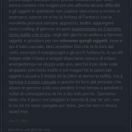
senza contare che magari poi uno affronta alcune difficoltà
e gli oggetti in questione non cadono nemmeno a morire in
aramaico, specie se si ha la fortuna di Fantozzi con la
nuvoletta piovosa sempre appresso, inoltre aggiungere
nuovi crafting di gemme mi pare
inappropriato se il farming
resta quello che è ora
, negli altri giochi se andavo a farmare
oggetti, e grindavo per ore
ottenevo quegli oggetti
, invece
qui è tutto casuale, devi aspettare Dio che te lo invii dal
cielo, esempio il mangiasogni o gli occhi furbeschi, tu uccidi
troppe volte il boss e magari dopo tanto spreco di chiavi,
energie/tempo ne droppi solo uno, perchè il più delle volte
droppano porcheria inutile e poi magari fai la quest per
oggetti casuali e li droppi da la (oltre al danno la beffa), ma
il
farming è troppo casuale
e questo mi fece già pensare che
alzare le gemme a blu era perdere il mio tempo a grindare il
nulla! di conseguenza ne ho a blu solo poche. Speriamo
tanto che il gioco non peggiori in termini di pay for win, non
lo so se mi sono spiegata per bene, perchè non ci riesco
quasi mai.
Oct 21, 2020
Deinoforo
and
gbit
like this.