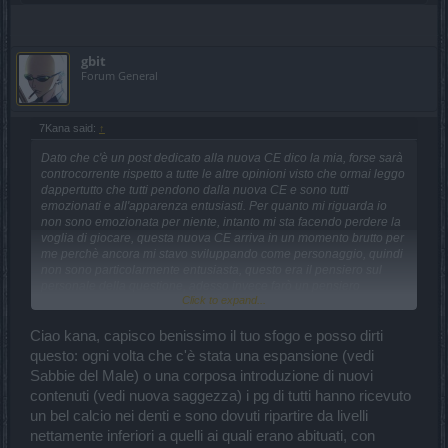
gbit
Forum General
7Kana said:
↑
Dato che c'è un post dedicato alla nuova CE dico la mia, forse sarà
controcorrente rispetto a tutte le altre opinioni visto che ormai leggo
dappertutto che tutti pendono dalla nuova CE e sono tutti
emozionati e all'apparenza entusiasti. Per quanto mi riguarda io
non sono emozionata per niente, intanto mi sta facendo perdere la
voglia di giocare, questa nuova CE arriva in un momento brutto per
me perchè ancora mi stavo sviluppando come personaggio, quindi
non sono particolarmente entusiasta, questo era il pensiero sul
personale della questione, adesso invece farò un pensiero
Click to expand...
generico su cosa potrebbe portare a tutti sta nuova CE, allora, nutro
dei grossi dubbi perchè non vorrei che diventasse una nuova
caccia agli oggetti per rifarsi il personaggio daccapo (con grande
Ciao kana, capisco benissimo il tuo sfogo e posso dirti
dispiacere per tutti), senza contare che magari poi uno affronta
questo: ogni volta che c'è stata una espansione (vedi
alcune difficoltà e gli oggetti in questione non cadono nemmeno a
Sabbie del Male) o una corposa introduzione di nuovi
morire in aramaico, specie se si ha la fortuna di Fantozzi con la
contenuti (vedi nuova saggezza) i pg di tutti hanno ricevuto
nuvoletta piovosa sempre appresso, inoltre aggiungere nuovi
crafting di gemme mi pare
inappropriato se il farming resta quello
un bel calcio nei denti e sono dovuti ripartire da livelli
che è ora
, negli altri giochi se andavo a farmare oggetti, e grindavo
nettamente inferiori a quelli ai quali erano abituati, con
per ore
ottenevo quegli oggetti
, invece qui è tutto casuale, devi