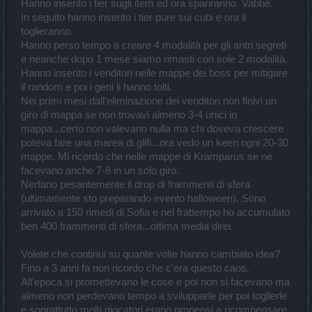
Hanno inserito i tier sugli item ed ora spariranno. Vabbé.
In seguito hanno inserito i tier pure sui cubi e ora li
toglieranno.
Hanno perso tempo a creare 4 modalità per gli antri segreti
e neanche dopo 1 mese siamo rimasti con sole 2 modalità.
Hanno inserito i venditori nelle mappe dei boss per mitigare
il random e poi i geni li hanno tolti.
Nei primi mesi dall'eliminazione dei venditori non finivi un
giro di mappa se non trovavi almeno 3-4 unici in
mappa...certo non valevano nulla ma chi doveva crescere
poteva fare una marea di glifi...ora vedo un keen ogni 20-30
mappe. Mi ricordo che nelle mappe di Kramparus se ne
facevano anche 7-8 in un solo giro.
Nerfano pesantemente il drop di frammenti di sfera
(ultimamente sto preparando evento halloween). Sono
arrivato a 150 rimedi di Sofia e nel frattempo ho accumulato
ben 400 frammenti di sfera...ottima media direi.
Volete che continui su quante volte hanno cambiato idea?
Fino a 3 anni fa non ricordo che c'era questo caos.
All'epoca si promettevano le cose e poi non si facevano ma
almeno non perdevano tempo a svilupparle per poi toglierle
e soprattutto molti giocatori erano propensi a ricompensare