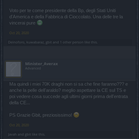
Voto per te come presidente della Bp, degli Stati Uniti
d'America e della Fabbrica di Cioccolato. Una delle tre la
vincerai pure
Spoiler:
info generali
Oct 20, 2020
Spoiler:
rune e gemme/craft
Deinoforo
,
kuwabaraz
,
gbit
and
1 other person
like this.
Spoiler:
skills/pvp
Minister_Averax
Advanced
Spoiler:
altri argomenti
Ma quindi i miei 70K draghi non si sa che fine faranno??? e
anche la pelle dell'araldo? meglio aspettare la CE sul TS e
poi vedere cosa succede agli ultimi giorni prima dell'entrata
della CE...
PS Grazie Gbit, preziosissimo!
Oct 20, 2020
Javah
and
gbit
like this.