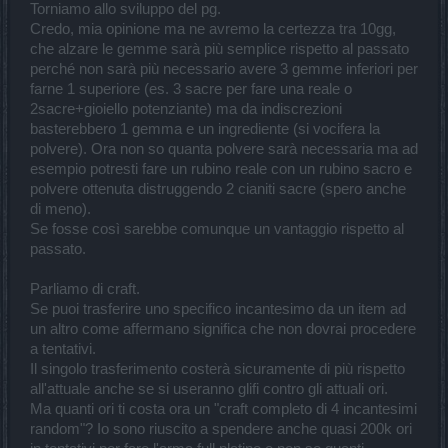
Torniamo allo sviluppo del pg.
Credo, mia opinione ma ne avremo la certezza tra 10gg,
che alzare le gemme sarà più semplice rispetto al passato
perché non sarà più necessario avere 3 gemme inferiori per
farne 1 superiore (es. 3 sacre per fare una reale o
2sacre+gioiello potenziante) ma da indiscrezioni
basterebbero 1 gemma e un ingrediente (si vocifera la
polvere). Ora non so quanta polvere sarà necessaria ma ad
esempio potresti fare un rubino reale con un rubino sacro e
polvere ottenuta distruggendo 2 cianiti sacre (spero anche
di meno).
Se fosse così sarebbe comunque un vantaggio rispetto al
passato.
Parliamo di craft.
Se puoi trasferire uno specifico incantesimo da un item ad
un altro come affermano significa che non dovrai procedere
a tentativi.
Il singolo trasferimento costerà sicuramente di più rispetto
all'attuale anche se si useranno glifi contro gli attuali ori.
Ma quanti ori ti costa ora un "craft completo di 4 incantesimi
random"? Io sono riuscito a spendere anche quasi 200k ori