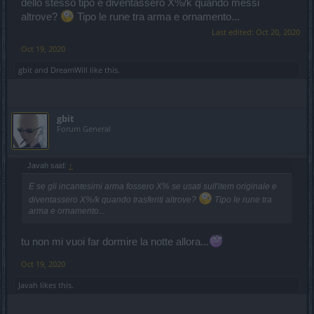
dello stesso tipo e diventassero X%/k quando messi
altrove?
Tipo le rune tra arma e ornamento...
Last edited:
Oct 20, 2020
Oct 19, 2020
gbit
and
DreamWill
like this.
gbit
Forum General
Javah said:
↑
E se gli incantesimi arma fossero X% se usati sull'item originale e
diventassero X%/k quando trasferiti altrove?
Tipo le rune tra
arma e ornamento...
tu non mi vuoi far dormire la notte allora...
Oct 19, 2020
Javah
likes this.