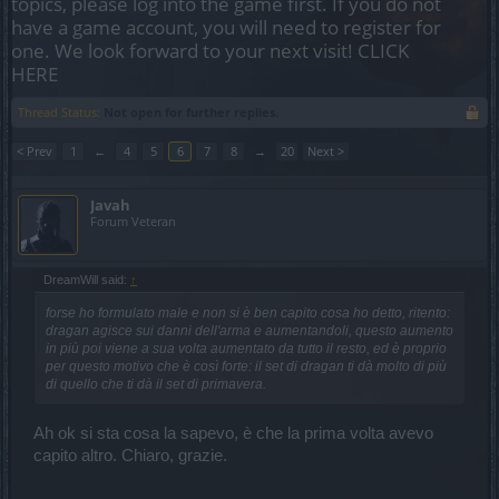
topics, please log into the game first. If you do not
have a game account, you will need to register for
one. We look forward to your next visit!
CLICK
HERE
Thread Status:
Not open for further replies.
< Prev
1
←
4
5
6
7
8
→
20
Next >
Javah
Forum Veteran
DreamWill said:
↑
forse ho formulato male e non si è ben capito cosa ho detto, ritento:
dragan agisce sui danni dell'arma e aumentandoli, questo aumento
in più poi viene a sua volta aumentato da tutto il resto, ed è proprio
per questo motivo che è così forte: il set di dragan ti dà molto di più
di quello che ti dà il set di primavera.
Ah ok si sta cosa la sapevo, è che la prima volta avevo
capito altro. Chiaro, grazie.