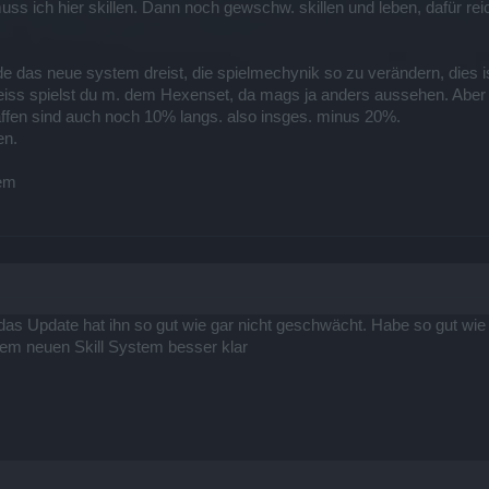
 ich hier skillen. Dann noch gewschw. skillen und leben, dafür reic
e das neue system dreist, die spielmechynik so zu verändern, dies is
eiss spielst du m. dem Hexenset, da mags ja anders aussehen. Aber m
ffen sind auch noch 10% langs. also insges. minus 20%.
en.
tem
das Update hat ihn so gut wie gar nicht geschwächt. Habe so gut w
dem neuen Skill System besser klar