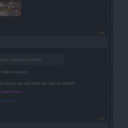
#88
klassen, warum auch immer)
 klären lassen.
warum nur auf einer der drei 2h-Arten?
" (John Wesley)
 Mage lvl50
!
#89