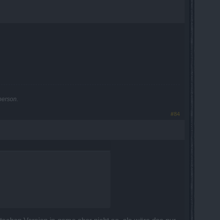
person.
#84