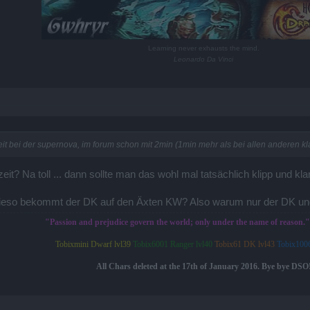
Learning never exhausts the mind.
Leonardo Da Vinci
eit bei der supernova, im forum schon mit 2min (1min mehr als bei allen anderen 
t? Na toll ... dann sollte man das wohl mal tatsächlich klipp und klar
Wieso bekommt der DK auf den Äxten KW? Also warum nur der DK und 
"Passion and prejudice govern the world; only under the name of reason.
Tobixmini Dwarf lvl39
Tobix6001 Ranger lvl40
Tobix61 DK lvl43
Tobix1006
All Chars deleted at the 17th of January 2016. Bye bye DSO