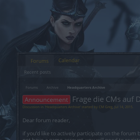
Calendar
Forums
Recent posts
Forums
Archive
Headquarters Archive
Frage die CMs auf 
Announcement
Discussion in '
Headquarters Archive
' started by
CM Greg
,
Jul 14, 2015
.
Dear forum reader,
if you’d like to actively participate on the forum 
not have a game account, you will need to regist