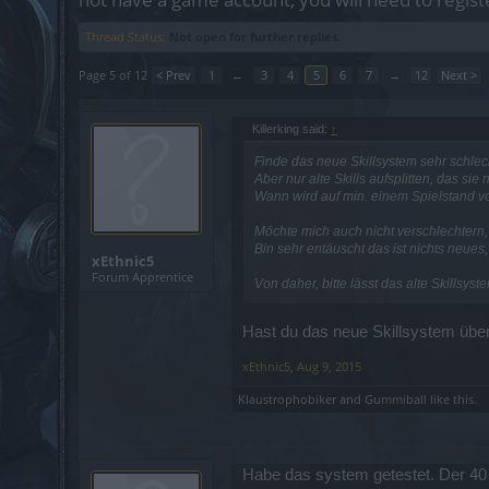
Thread Status:
Not open for further replies.
Page 5 of 12
< Prev
1
←
3
4
5
6
7
→
12
Next >
Killerking said:
↑
Finde das neue Skillsystem sehr schlecht
Aber nur alte Skills aufsplitten, das si
Wann wird auf min. einem Spielstand vo
Möchte mich auch nicht verschlechtern, d
Bin sehr entäuscht das ist nichts neues, 
xEthnic5
Forum Apprentice
Von daher, bitte lässt das alte Skillsyst
Hast du das neue Skillsystem über
xEthnic5
,
Aug 9, 2015
Klaustrophobiker
and
Gummiball
like this.
Habe das system getestet. Der 40 %