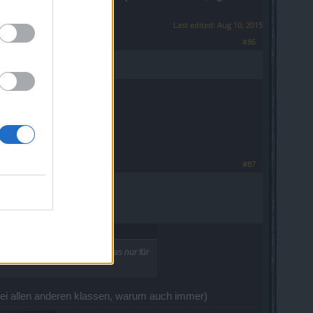
sei es drum...
Last edited:
Aug 10, 2015
#86
#87
game aber nicht so, als wäre das nur für
 bei allen anderen klassen, warum auch immer)