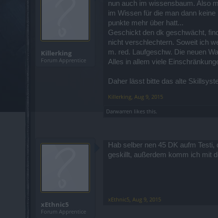
nun auch im wissensbaum. Also muss
im Wissen für die man dann keine
punkte mehr über hatt...
Geschickt den dk geschwächt, find
nicht verschlechtern. Soweit ich w
m. red. Laufgeschw. Die neuen Wa
Killerking
Forum Apprentice
Alles in allem viele Einschränkung
Daher lässt bitte das alte Skillsys
Killerking
,
Aug 9, 2015
Darwarren
likes this.
Hab selber nen 45 DK aufm Testi, 
geskillt, außerdem komm ich mit 
xEthnic5
,
Aug 9, 2015
xEthnic5
Forum Apprentice