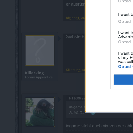
Opted 
er ausrüstet, incl. den damit verbu
I want t
biglong1
,
Aug 10, 2015
Opted 
I want 
Siehste Etnic das wolte ich erklär
Advertis
Opted 
I want t
of my P
was col
Opted 
Killerking
,
Aug 11, 2015
Killerking
Forum Apprentice
T-T1006 said:
↑
in-game steht da ganz klar "Waffenschad
2h Waffen ...
ingame steht auch nix von der abk