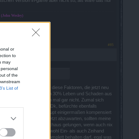
utschen Version in-game aber nicht so, als wäre das nur
" (John Wesley)
 Mage lvl50
!
#85
sonal or
ection to
ou may
 personal
out of the
 downstream
nsbaum). Erst wenn alle diese Faktoren, die jetzt neu
B’s List of
iert haben. Diese fehlenden 30% Leben und Schaden aus
chenen 40% Skills , schon mal gar nicht. Zumal sich
n übrig bleiben. Ich als Dk, befürchte ebenfalls
rschließt, wie das überhaupt einigermaßen kompensiert
ix ändern wird, gilt es jetzt abzuwarten, sollten meine
eiden anderen Bäumen, durchaus gelungen, wenn auch nix
 Waffenschaden und für sowohl Ein- als auch Zeihand
 Waldi seine Ausrüstung komplett behalten darf, egal was