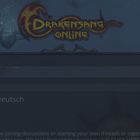
Deutsch
by joining discussions or starting your own threads or topics
er for one. We look forward to your next visit!
CLICK HERE