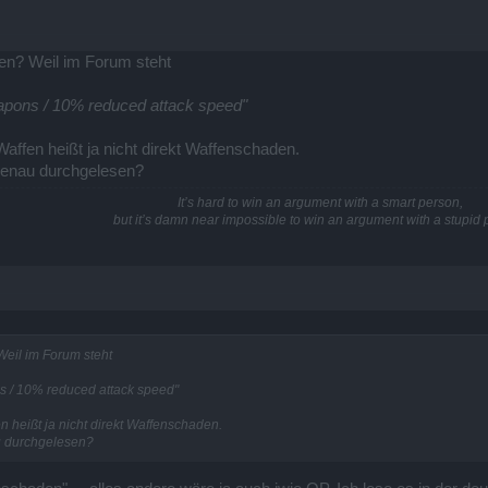
en? Weil im Forum steht
pons / 10% reduced attack speed"
ffen heißt ja nicht direkt Waffenschaden.
genau durchgelesen?
It’s hard to win an argument with a smart person,
but it’s damn near impossible to win an argument with a stupid 
Weil im Forum steht
 / 10% reduced attack speed"
 heißt ja nicht direkt Waffenschaden.
u durchgelesen?