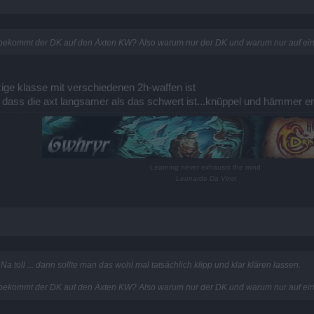
 bekommt der DK auf den Äxten KW? Also warum nur der DK und warum nur auf eine
nzige klasse mit verschiedenen 2h-waffen ist
, dass die axt langsamer als das schwert ist...knüppel und hämmer 
Learning never exhausts the mind.
Leonardo Da Vinci
 toll ... dann sollte man das wohl mal tatsächlich klipp und klar klären lassen.
 bekommt der DK auf den Äxten KW? Also warum nur der DK und warum nur auf eine