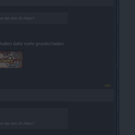
r der drei 2h-Arten?
erhalten dafür mehr grundschaden
#90
r der drei 2h-Arten?