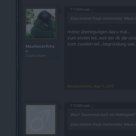
T-T1006 said:
↑
Eine weitere Frage meinerseits: Wieso
meine überlegungen dazu mal...
zum ersten teil..weil der dk die ei
zum zweiten teil...begründung war
Maulwuerfche
n
Count Count
Maulwuerfchen
,
Aug 11, 2015
T-T1006 said:
↑
Was? Supernova auch mit Abklingzeit? Na
Eine weitere Frage meinerseits: Wieso