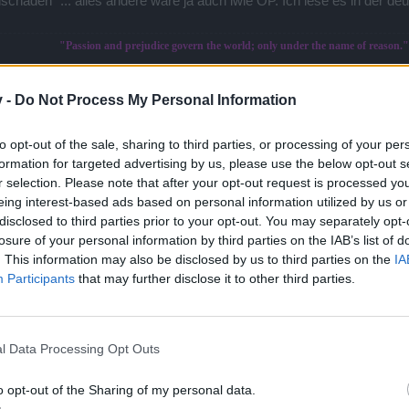
schaden" ... alles andere wäre ja auch iwie OP. Ich lese es in der de
"Passion and prejudice govern the world; only under the name of reason.
Tobixmini Dwarf lvl39
Tobix6001 Ranger lvl40
Tobix61 DK lvl43
Tobix1006
v -
Do Not Process My Personal Information
All Chars deleted at the 17th of January 2016. Bye bye DSO
to opt-out of the sale, sharing to third parties, or processing of your per
formation for targeted advertising by us, please use the below opt-out s
r selection. Please note that after your opt-out request is processed y
eing interest-based ads based on personal information utilized by us or
 getestet? Wenn ich mir deinen Text durchlese denk ich mal nicht.
disclosed to third parties prior to your opt-out. You may separately opt-
losure of your personal information by third parties on the IAB’s list of
ssagekräftiger Test möglich (unter anderem wegen dem fehlenden Wisse
. This information may also be disclosed by us to third parties on the
IA
f deinen Main angewand worden sind, kann man sehen was sie fabriz
Participants
that may further disclose it to other third parties.
t leicht zu kompensieren für einen Dk, in Verbindung mit den gestri
ensbaum befinden und daher wenig Punkte für die Stats Verbesserunge
ach Einführung und keine Verbesserung, da sich mir im mom nicht e
Items, kann das m.M nach nicht gelingen. Da Bp bis zum Release gar n
l Data Processing Opt Outs
m so besser...... Der Erfahrungsbaum ist übrigens, gegenüber den b
ührt wurde. der 50% skill, den jede Klasse erhält, ist übrigens nur
o opt-out of the Sharing of my personal data.
 getestet). Bei dem Skill kommt jetzt wieder zur Geltung, das nur der