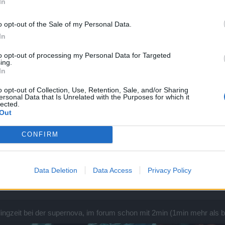
In
ndenen Slots, ist m.M. auch nicht besoders gut für die Balance, aber 
o opt-out of the Sale of my Personal Data.
In
to opt-out of processing my Personal Data for Targeted
en, hast du überhaupt getestet?
ing.
In
o opt-out of Collection, Use, Retention, Sale, and/or Sharing
ersonal Data that Is Unrelated with the Purposes for which it
lected.
Out
CONFIRM
Data Deletion
Data Access
Privacy Policy
en" ... alles andere wäre ja auch iwie OP. Ich lese es in der deutschen Version in-
lingzeit bei der supernova, im forum schon mit 2min (1min mehr als