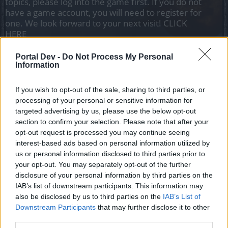
topics, please log into the game first. If you do not
have a game account, you will need to register for
one. We look forward to your next visit!
CLICK
HERE
Thread Status:
Not open for further replies.
Portal Dev -
Do Not Process My Personal
Information
< Prev
1
2
If you wish to opt-out of the sale, sharing to third parties, or
Aras
processing of your personal or sensitive information for
Forum Apprentice
targeted advertising by us, please use the below opt-out
section to confirm your selection. Please note that after your
Ma come hai trovato quelli dei sobborghi? C'è una quest
opt-out request is processed you may continue seeing
che mi sono perso? Ammetto di farci un giringiro solo la
interest-based ads based on personal information utilized by
giornaliera dei 5x, ma non li ho mai visti, anche se
us or personal information disclosed to third parties prior to
supponevo che fossero lì.
your opt-out. You may separately opt-out of the further
Aug 20, 2021
disclosure of your personal information by third parties on the
IAB’s list of downstream participants. This information may
also be disclosed by us to third parties on the
IAB’s List of
sabrinuccia
Downstream Participants
that may further disclose it to other
Forum Greenhorn
third parties.