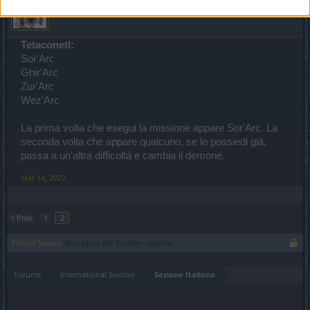
-Turc'Arc
Board Analyst
Cerco di tenere aggiornato questo post ogni qualvolta ne trovo un
altro.
Tetaconetl:
Sor'Arc
Ghir'Arc
Zur'Arc
Wez'Arc
La prima volta che esegui la missione appare Sor'Arc. La
seconda volta che appare qualcuno, se lo possiedi già,
passa a un'altra difficoltà e cambia il demone.
Mar 14, 2022
< Prev
1
2
Thread Status:
Not open for further replies.
Forums
International Section
Sezione Italiana