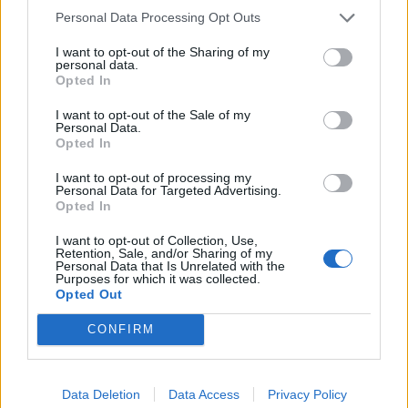
Personal Data Processing Opt Outs
MATTIAB5 said:
↑
Per quanto riguarda il titolo "Signore supremo" ho notato che con le
I want to opt-out of the Sharing of my
personal data.
ripetibili dei 100 corni si possono trovare diversi signori nelle 3
mappe. Per ora elenco quelli che ho trovato nelle varie mappe:
Opted In
Brigavik:
-Chron'Arc
I want to opt-out of the Sale of my
-Vry'Arc
Personal Data.
-Jor'Arc
Opted In
-Daw'Arc
-Nar'Arc
I want to opt-out of processing my
Click to expand...
Personal Data for Targeted Advertising.
Tetaconeti:
Opted In
-Sor'Arc
Ciao,io ho un problema riguardo a questi obiettivi. Mi sono
-Ghir'Arc
rimasti da sconfiggere Wez,Ghir e Zur'Arc della mappa di
-Wez'Arc
I want to opt-out of Collection, Use,
Tetaconetl,ma dopo aver fatto le 100 corna mi compare
Retention, Sale, and/or Sharing of my
-Zur'Arc
Personal Data that Is Unrelated with the
solo Sor'Arc.... qualcuno sa darmi qualche delucidazione a
Purposes for which it was collected.
Telepolos:
tal proposito?
Opted Out
-Fyr'Arc
-Xyl'Arc
Grazie
-Yorr'Arc
CONFIRM
Mar 13, 2022
Fyeborough
-Son'Arc
-Don'Arc
Data Deletion
Data Access
Privacy Policy
-Burc'Arc
CiscoNetPlus