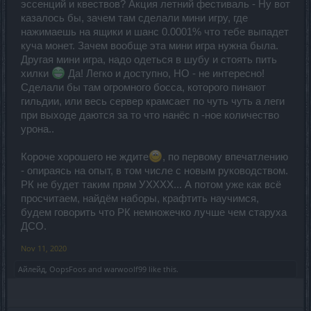
эссенций и квествов? Акция летний фестиваль - Ну вот
казалось бы, зачем там сделали мини игру, где
нажимаешь на ящики и шанс 0.0001% что тебе выпадет
куча монет. Зачем вообще эта мини игра нужна была.
Другая мини игра, надо одеться в шубу и стоять пить
хилки
Да! Легко и доступно, НО - не интересно!
Сделали бы там огромного босса, которого пинают
гильдии, или весь сервер крамсает по чуть чуть а леги
при выходе даются за то что нанёс n -ное количество
урона..
Короче хорошего не ждите
, по первому впечатлению
- опираясь на опыт, в том числе с новым руководством.
РК не будет таким прям УХХХХ... А потом уже как всё
просчитаем, найдём наборы, крафтить научимся,
будем говорить что РК немножечко лучше чем старуха
ДСО.
Nov 11, 2020
Айлейд
,
OopsFoos
and
warwoolf99
like this.