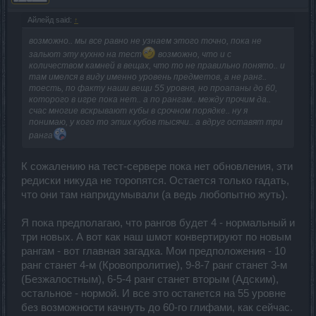
Айлейд said:
↑
возможно.. мы все равно не узнаем этого точно, пока не
зальют эту кухню на тест
возможно, что и с
количеством камней в вещах, что то не правильно понято.. и
там имелся в виду именно уровень предметов, а не ранг..
тоесть, по факту наши вещи 55 уровня, но проапаны до 60,
которого в игре пока нет.. а по рангам.. между прочим да..
счас многие вскрывают кубы в срочном порядке.. ну я
понимаю, у кого то этих кубов тысячи.. а вдруг оставят три
ранга
К сожалению на тест-сервере пока нет обновления, эти
редиски никуда не торопятся. Остается только гадать,
что они там напридумывали (а ведь любопытно жуть).
Я пока предполагаю, что рангов будет 4 - нормальный и
три новых. А вот как наш шмот конвертируют по новым
рангам - вот главная загадка. Мои предположения - 10
ранг станет 4-м (Кровопролитие), 9-8-7 ранг станет 3-м
(Безжалостным), 6-5-4 ранг станет вторым (Адским),
остальное - нормой. И все это останется на 55 уровне
без возможности качнуть до 60-го глифами, как сейчас.