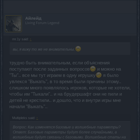
Айлейд
Living Forum Legend
mr.1y said:
↑
вы, я вижу то же не внимательны.
трудно быть внимательным, если объяснения
поступают после заданных вопросов
и можно на
"Ты".. все мы тут играем в одну игрушку
я было
увлекся "Выкать", в то время были причины этому..
слишком много появлялось игроков, которые не хотели,
чтобы им "Тыкали".. и на брудершафт они не пили и
детей не крестили.. и дошло, что и внутри игры мне
начали "Выкать"..
Multipleks said:
↑
Вопрос: Как изменятся базовые и волшебные параметры?
Ответ: Базовые параметры будут более случайными, а
волшебные будут связаны с базовыми. Волшебные статы на