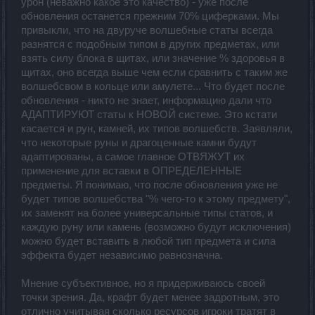
урон (неважно какое это качество) - уже после
обновления останется прежним 70% циферками. Мы
привыкли, что на двуруче волшебные статы всегда
разнятся с подобным типом в других предметах, или
взять силу блока в щитах, или значение % здоровья в
щитах, оно всегда выше чем если сравнить с таким же
волшебсвом в кольце или амулете... Что будет после
обновления - никто не знает, информацию дали что
АДАПТИРУЮТ статы к НОВОЙ системе. Это кстати
касается и рун, камней, их типов волшебств. Заявляли,
что некоторые руны и драгоценные камни будут
адаптированы, а самое главное ОТВЯЖУТ их
применение для вставки в ОПРЕДЕЛЕННЫЕ
предметы. Я понимаю, что после обновления уже не
будет типов волшебства "% чего-то к этому предмету",
их заменят на более универсальные типы статов, и
каждую руну или камень (возможно будут исключения)
можно будет вставить в любой тип предмета и сила
эффекта будет независимо равнозначна.
Мнение субъективное, но я придерживаюсь своей
точки зрения. Да, крафт будет менее задротным, это
отлично учитывая сколько ресурсов игроки тратят в