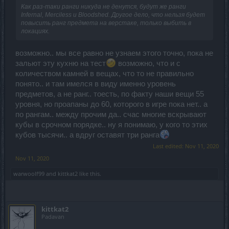
Как раз-таки ранги никуда не денутся, будут же ранги
Infernal, Merciless и Bloodshed. Другое дело, что нельзя будет
повысить ранг предмета на верстаке, только выбить в
локациях.
возможно.. мы все равно не узнаем этого точно, пока не
зальют эту кухню на тест
возможно, что и с
количеством камней в вещах, что то не правильно
понято.. и там имелся в виду именно уровень
предметов, а не ранг.. тоесть, по факту наши вещи 55
уровня, но проапаны до 60, которого в игре пока нет.. а
по рангам.. между прочим да.. счас многие вскрывают
кубы в срочном порядке.. ну я понимаю, у кого то этих
кубов тысячи.. а вдруг оставят три ранга
Last edited:
Nov 11, 2020
Nov 11, 2020
warwoolf99
and
kittkat2
like this.
kittkat2
Padavan