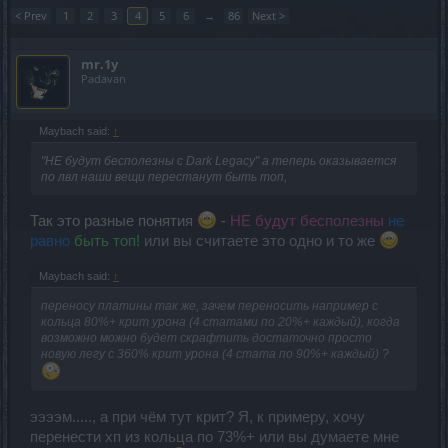
< Prev
1
2
3
4
5
6
→
86
Next >
mr.1y
Padavan
Maybach said:
↑
"НЕ будут бесполезны с Dark Legacy" а теперь оказывается
по лвл наши вещи перестанут быть топ,
Так это разные понятия
-
НЕ будут бесполезны
не
равно
быть топ!
или вы считаете это одно и то же
Maybach said:
↑
переносу платины так же, зачем переносить например с
кольца 80%+ крит урона (4 статами по 20%+ каждый), когда
возможно можно будет скрафтить достаточно просто
новую легу с 360% крит урона (4 стата по 90%+ каждый) ?
ээээм....., а при чём тут крит? Я, к примеру, хочу
перенести хп из кольца по 73%+ или вы думаете мне