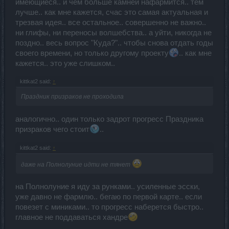
имеющиеся.. и чем больше камней нафармится.. тем
лучше.. как мне кажется, счас это самая актуальная и
трезвая идея.. все остальное.. совершенно не важно..
ни глифы, ни переносы волшебства.. а уйти, никогда не
поздно.. весь вопрос "Куда?".. чтобы снова отдать годы
своего времени, но только другому проекту
.. как мне
кажется.. это уже слишком..
kittkat2 said:
↑
Праздник призраков не проходила
аналогично.. один только задрот прогресс Праздника
призраков чего стоит
..
kittkat2 said:
↑
даже на Полнолуние идти не тянет
на Полнолуние я иду за рунками.. усиленные эсски,
уже давно не фармлю.. бегаю по первой карте.. если
повезет с миниками.. то прогресс наберется быстро..
главное не поддаваться хандре