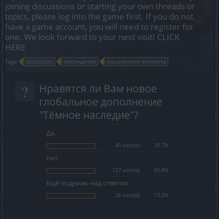
joining discussions or starting your own threads or
topics, please log into the game first. If you do not
have a game account, you will need to register for
one. We look forward to your next visit!
CLICK
HERE
Tags:
discussion
обсуждение
расширение контента
?
Нравятся ли Вам новое
глобальное дополнение
"Тёмное наследие"?
Да.
40 vote(s)
20.7%
Нет.
127 vote(s)
65.8%
Ещё подумаю над ответом.
26 vote(s)
13.5%