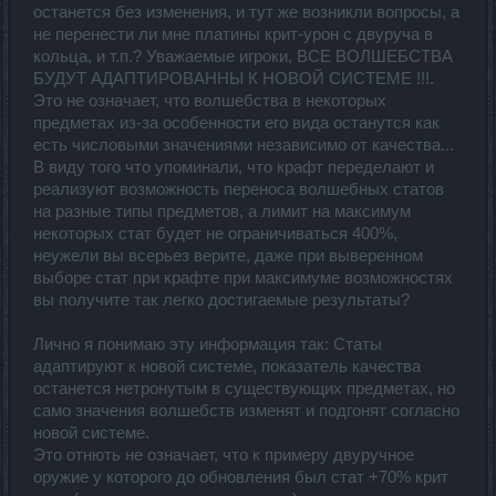
останется без изменения, и тут же возникли вопросы, а
не перенести ли мне платины крит-урон с двуруча в
кольца, и т.п.? Уважаемые игроки, ВСЕ ВОЛШЕБСТВА
БУДУТ АДАПТИРОВАННЫ К НОВОЙ СИСТЕМЕ !!!.
Это не означает, что волшебства в некоторых
предметах из-за особенности его вида останутся как
есть числовыми значениями независимо от качества...
В виду того что упоминали, что крафт переделают и
реализуют возможность переноса волшебных статов
на разные типы предметов, а лимит на максимум
некоторых стат будет не ограничиваться 400%,
неужели вы всерьез верите, даже при выверенном
выборе стат при крафте при максимуме возможностях
вы получите так легко достигаемые результаты?
Лично я понимаю эту информация так: Статы
адаптируют к новой системе, показатель качества
останется нетронутым в существующих предметах, но
само значения волшебств изменят и подгонят согласно
новой системе.
Это отнють не означает, что к примеру двуручное
оружие у которого до обновления был стат +70% крит