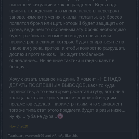
нынешней ситуации и как он рандомен. Ведь надо
принять к сведению, что многие аспекты перекроят
заново, изменят умения, скилы, таланты, а у боссов
появятся броня или щит, который будет защищать от
урона, ведь чем то особенным эту броню необходимо
будет разбивать, возможно введут новые типы
параметров в скилах, которые будут опираться не на
значения урона, критов, а чтобы конкретно разрушать
доспехи противников. Нас ждет глобальное
обновление... Нынешние тактики и гайды канут в
бездну...
Хочу сказать главное на данный момент - НЕ НАДО
ДЕЛАТЬ ПОСПЕШНЫХ ВЫВОДОВ, как что куда
переностиь, а то некоторые раскатали губу, вот они в
кольца закатают крит уроны из двуручей и одним
предметов сделают параметр таким, что эквивалент
того же типа стат этого предмета будет в разы ниже....
ну ну.... губа не дура...
Nov 7, 2020
Taurissan
,
warwoolf99
and
Айлейд
like this.