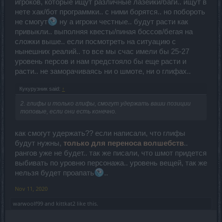
игроков, которые ищут различные лазейки/баги.. ищут в
нете хак/бот программки.. с ними борятся.. но побороть
не смогут
ну а игроки честные.. будут расти как
привыкли.. выполняя квесты/пиная боссов/бегая на
сложки выше.. если посмотреть на ситуацию с
нынешних реалий.. то все мы счас имели бы 25-27
уровень персов и нам предстояло бы еще расти и
расти.. не заморачиваясь ни о шмоте, ни о глифах..
Кукурузник said:
↑
2. глифы и только глифы, смогут удержать ваши позиции
топовые, если они есть конечно.
как смогут удержать?? если написали, что глифы
будут нужны,
только для переноса волшебств
..
рангов уже не будет.. так же писали, что шмот придется
выбивать по уровню персонажа.. уровень вещей, так же
нельзя будет проапать
..
Nov 11, 2020
warwoolf99
and
kittkat2
like this.