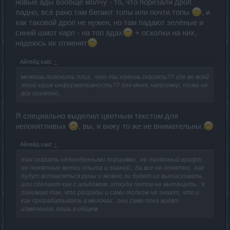
новые ады вообще молчу - то, что порезали дроп
ладно, всё рано там бегают топы или почти топы
, и
как таковой дроп не нужен, но там падают зелёные и
синий шмот карл - на топ адах
+ осколки на них,
надеюсь их отменят
Айлейд said:
↑
можешь пояснить плиз.. что ты хочешь сказать?? где во всей
этой каше информативность?? для меня, например, тоже не
все понятно..
Я специально выделил цветным текстом для
непонятливых
, вы, я вижу то же не внимательны.
Айлейд said:
↑
так сказать недоеденными порциями.. не понятный крафт..
не понятные ветки опыта и знаний.. да все не понятно.. как
будут вставляться руны и можно ли будет их вытаскивать
или сделают как с альбомом, откуда петов не вытащить.. я
понимаю так, что разрабы и сами толком не знают, что и
как прорабатывать в мелочах.. они сами пока видят
изменения, лишь в общем..