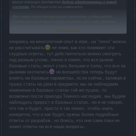
ваших текущих предметах
будут адаптированы к новой
системе
. Их общая сила не изменится.
Вот этот пункт внимательно прочтите и обмозгуйте.
Почему-то некоторые игроки думают, что само значение
волшебных статов в числовом выражении останется без
Click to expand...
изменения, и тут же возникли вопросы, а не перенести ли
мне платины крит-урон с двуруча в кольца, и т.п.?
Уважаемые игроки, ВСЕ ВОЛШЕБСТВА БУДУТ
опираясь на многолетний опыт в игре.. на "легко" можно
АДАПТИРОВАННЫ К НОВОЙ СИСТЕМЕ !!!. Это не означает,
не рассчитывать
не знаю, как кто понимает эти
что волшебства в некоторых предметах из-за особенности
скудные ответы.. тут действительно можно смотреть
его вида останутся как есть числовыми значениями
под разным углом.. лично я понял, что все рыжие
независимо от качества...
В виду того что упоминали, что крафт переделают и
базовые статы, могут стать белыми и толку, что все за
реализуют возможность переноса волшебных статов на
рыжими охотились
но волшебства теперь будут
разные типы предметов, а лимит на максимум некоторых
влиять на базовые параметры.. если сейчас, заливая в
стат будет не ограничиваться 400%, неужели вы всерьез
пушку статы на урон в предмете, мы не наблюдаем
верите, даже при выверенном выборе стат при крафте при
максимуме возможностях вы получите так легко
изменения в базовых статах той же пушки.. то
достигаемые результаты?
возможно после прихода Темного наследия.. мы будем
наблюдать прирост в базовых статах.. но я не говорю,
что так и будет.. просто я так понял.. чтобы знать
конкретно, что и как будет, нужны более подробные
ответы от разрабов.. но боюсь, что они сами пока не
знают ответы на все наши вопросы..