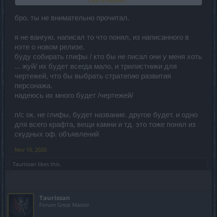
Click to expand...
падали эти самые чертежи именно тем, кто и королей то не
имел вообще.
бро. ты не внимательно прочитал.
я не вангую. написал то что понял, из написанного в
нэте о новом релизе.
буду собирать глифы / кто бы не писал они у меня хоть
... жуй/ их будет всегда мало, и трилистники для
чертежей, что бы выбрать стратегию развития
персонажа.
надеюсь их много будет /чертежей/
п/с ок. не глифы, будет название. другое будет. и одно
для всего крафта, вещи камни и тд. это тоже понял из
скудных оф. объявлений
Nov 10, 2020
Taurissan
likes this.
Taurissan
Forum Great Master