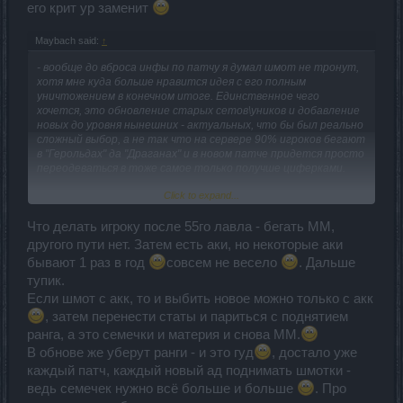
его крит ур заменит
Maybach said:
↑
- вообще до вброса инфы по патчу я думал шмот не тронут,
хотя мне куда больше нравится идея с его полным
уничтожением в конечном итоге. Единственное чего
хочется, это обновление старых сетов\уников и добавление
новых до уровня нынешних - актуальных, что бы был реально
сложный выбор, а не так что на сервере 90% игроков бегают
в "Герольдах" да "Драганах" и в новом патче придется просто
переодеваться в тоже самое только получше циферками.
Click to expand...
- в любом случае пока не пощупаю и всё не посмотрю сам, я
ничего не могу сказать:
Что делать игроку после 55го лавла - бегать ММ,
другого пути нет. Затем есть аки, но некоторые аки
бывают 1 раз в год
совсем не весело
. Дальше
тупик.
Если шмот с акк, то и выбить новое можно только с акк
, затем перенести статы и париться с поднятием
ранга, а это семечки и материя и снова ММ.
В обнове же уберут ранги - и это гуд
, достало уже
каждый патч, каждый новый ад поднимать шмотки -
ведь семечек нужно всё больше и больше
. Про