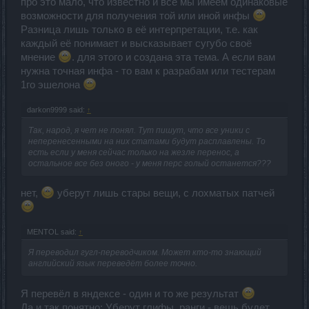
про это мало, что известно и все мы имеем одинаковые
возможности для получения той или иной инфы
Разница лишь только в её интерпретации, т.е. как
каждый её понимает и высказывает сугубо своё
мнение
. для этого и создана эта тема. А если вам
нужна точная инфа - то вам к разрабам или тестерам
1го эшелона
darkon9999 said:
↑
Так, народ, я чет не понял. Тут пишут, что все уники с
неперенесенными на них статами будут расплавлены. То
есть если у меня сейчас только на жезле перенос, а
остальное все без оного - у меня перс голый останется???
нет,
уберут лишь стары вещи, с лохматых патчей
MENTOL said:
↑
Я переводил гугл-переводчиком. Может кто-то знающий
английский язык переведёт более точно.
Я перевёл в яндексе - один и то же результат
Да и так понятно: Уберут глифы, ранги - вещь будет