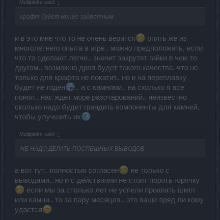
Multipleks said:
↑
крафт будет менее задротным
и в это мне что то не очень верится
опять же из
многолетнего опыта в игре.. можно предположить, если
что то сделают легче.. значит закрутят гайки в чем то
другом.. возможно дроп будет такого качества, что не
только для крафта не покатит.. но и на переплавку
будет не годен
.. а с камнями.. на сколько я все
понял.. нас ждет море разочарований.. неизвестно
сколько надо будет гриндить компоненты для камней,
чтобы улучшить их
Multipleks said:
↑
НЕ НАДО ДЕЛАТЬ ПОСПЕШНЫХ ВЫВОДОВ
а вот тут.. полностью согласен
не только с
выводами.. но и с действиями не стоит пороть горячку
если мы за столько лет не успели проапать шмот
или камни.. то за пару месяцев.. это ваще вряд ли кому
удастся