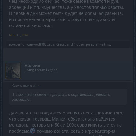
чем необходимо сейчас, тоже самое касается и рун,
эссенций и.т.п. имущества, а у хвостов только хвосты.
В первые дни может быть будет не большая разница,
но после недели игры топы станут топами, хвосты
останутся хвостами.
Nov 11, 2020
novecento
,
warwoolf99
,
UrbanGhost
and
1 other person
like this.
Айлейд
Living Forum Legend
Кукурузник said:
↑
1. всех постараются сравнять и перемешать, топов с
хвостами.
думаю, что не получится сравнять всех.. помимо того,
что сказал товарищ Манки) обязательно найдутся
мегадоны, которым и 50к и 100к евро кинуть в игру не
проблема
помимо доната, есть в игре категория