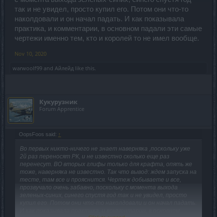
так и не увидел, просто купил его. Потом они что-то
наколдовали и он начал падать. И как показывала
практика, и комментарии, в основном падали эти самые
чертежи именно тем, кто и королей то не имел вообще.
Nov 10, 2020
warwoolf99
and
Айлейд
like this.
Кукурузник
Forum Apprentice
OopsFoos said:
↑
Во первых никто-ничего не знает наверняка ,поскольку уже
2й раз переносят РК, и не известно сколько еще раз
перенесут. ВО вторых глифы только для крафта, опять же
тоже, наверняка не известно. Так что вывод: ждем запуска на
тесте, там все и прояснится. Чертеж добываете и все,
прозвучало очень забавно, поскольку с момента выхода
зеленых-синих, синего спустя год так и не увидел, просто
купил его. Потом они что-то наколдовали и он начал падать.
И как показывала практика, и комментарии, в основном