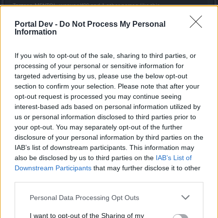
Zargeor
,
MENTOL
,
warwoolf99
and
1 other person
like this.
Portal Dev -
Do Not Process My Personal
Information
Кукурузник
Forum Apprentice
If you wish to opt-out of the sale, sharing to third parties, or
processing of your personal or sensitive information for
спс. вам всем за обсуждение, использования вами
targeted advertising by us, please use the below opt-out
тонны букв. из всего описанного понятно две вещи.
section to confirm your selection. Please note that after your
opt-out request is processed you may continue seeing
1. всех постараются сравнять и перемешать, топов с
interest-based ads based on personal information utilized by
хвостами.
us or personal information disclosed to third parties prior to
your opt-out. You may separately opt-out of the further
2. глифы и только глифы, смогут удержать ваши
disclosure of your personal information by third parties on the
позиции топовые, если они есть конечно.
IAB’s list of downstream participants. This information may
also be disclosed by us to third parties on the
IAB’s List of
и споры о крафте что и как? не думаю что будет что-то
Downstream Participants
that may further disclose it to other
сложно. чертеж добываете и все. и каждые пять
повышений уровней апаете шмот, или хвостом до 100-
third parties.
го уровня топаете. поэтому важны глифы в обнове.
Personal Data Processing Opt Outs
конечно если состоится релиз.
Nov 10, 2020
I want to opt-out of the Sharing of my