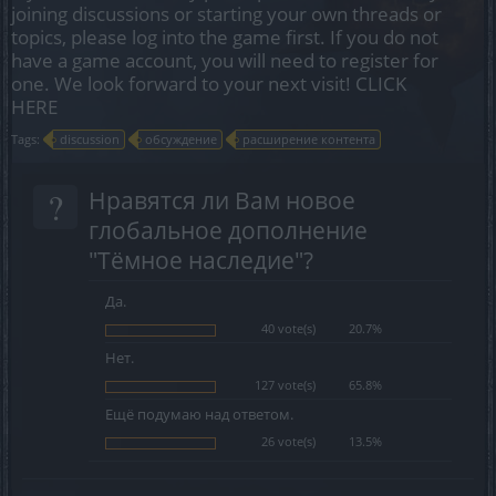
joining discussions or starting your own threads or
topics, please log into the game first. If you do not
have a game account, you will need to register for
one. We look forward to your next visit!
CLICK
HERE
Tags:
discussion
обсуждение
расширение контента
?
Нравятся ли Вам новое
глобальное дополнение
"Тёмное наследие"?
Да.
40 vote(s)
20.7%
Нет.
127 vote(s)
65.8%
Ещё подумаю над ответом.
26 vote(s)
13.5%