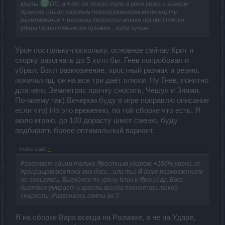
круть
DD, а я то до этого тупо в урон ушел и гневом
дракона пинал лаговым перегружающим видеокарту..
разможжение + разгоны скорости атаки от яростного
удара+воинственного прыжка... куда лучше
Урон постольку-поскольку, основное сейчас Крит и
скорку разогнать до 5 хотя бы. Гнев попробовал и
убрал. Взял размозжение, яростный размах и резню,
покачал яд, он на все три даёт плюхи. Ну Гнев, понятно
для чего, Землетряс прочку сносить, Чешуя и Знамя.
По-моему так) Вечером буду в игре поправлю описание
если что) Но это временно, по той сборке что есть. Я
мало играю, до 100 дорасту шмот сменю, буду
подбирать более оптимальный вариант.
maks said:
↑
Разгоняет одним только Яростным ударом. +100% урона не
прекращаются пока жив босс... или ты) Я даже размозжением
не пользуюсь. Выгоднее по урону Клич и Ярю удар. Босс
быстрее умирает и ярость всегда полная при такой
скорости. Разгоняюсь почти до 5
Я на сборке Вара всегда на Размахе, а не на Ударе,