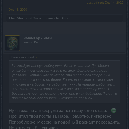
Last edited:
Dec 14, 2020
Dec 13, 2020
UrbanGhost
and
ЗмейГорыныч
like this.
ЗмейГорыныч
Forum Pro
Dampfxaoc said:
↑
На каждую хитрую гайку, есть болт с винтом. Для Манки
этим болтом являюсь я. Его и на англ.форуме сами маги
урезают. Потому, как во много это трёп с его стороны в
отношение магов и не более. Кроме того, кто и с чего взял,
что синга на боссах не работает??? На миниках работает,
это 100% Лично в пати бегаю с магами и подтверждаю. На
боссах сам черт не поймёт, что, кто и как дебафит. Факт - в
пати с магом босс падает быстрее на порядок.
Ну я тоже на анг форуме за него пару слов сказал!
Прочитал твои посты за Пара. Грамотно, интересно.
Попробую жену свою на подобный вариант пересадить.
Но хотелось бы скринов.