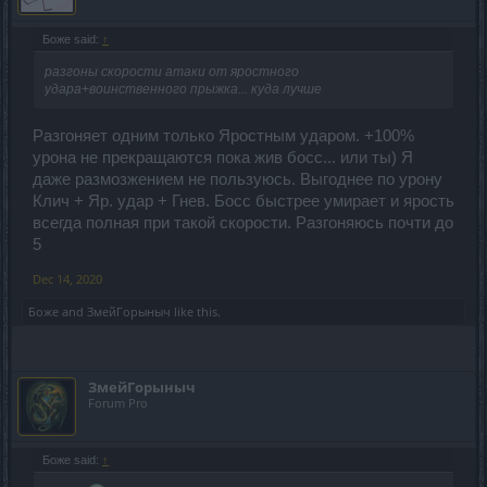
Боже said:
↑
разгоны скорости атаки от яростного
удара+воинственного прыжка... куда лучше
Разгоняет одним только Яростным ударом. +100%
урона не прекращаются пока жив босс... или ты) Я
даже размозжением не пользуюсь. Выгоднее по урону
Клич + Яр. удар + Гнев. Босс быстрее умирает и ярость
всегда полная при такой скорости. Разгоняюсь почти до
5
Dec 14, 2020
Боже
and
ЗмейГорыныч
like this.
ЗмейГорыныч
Forum Pro
Боже said:
↑