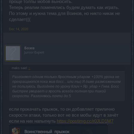
проще толпы мобов выносить.
Теперь реалии поменялись будем думать как играть.
По этому и нужна тема для Воинов, но никто никак не
сделает(((
Dec 14, 2020
Боже
Junior Expert
maks said:
↑
Разгоняет одним только Яростным ударом. +100% урона не
прекращаются пока жив босс... или ты) Я даже размозжением
не пользуюсь. Выгоднее по урону Клич + Яр. удар + Гнев. Босс
быстрее умирает и ярость всегда полная при такой
скорости. Разгоняюсь почти до 5
если прокачать прыжок, то он добавляет прилично
скорости атаки, только вот не все мобы идут в зачёт
если на них напыгнуть
https://postimg.cc/r0JLD1M7