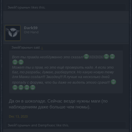
ЗмейГорыныч
likes this.
Dark59
Old Hand
ЗмейГорыныч said:
↑
Вот ты правда необдуманно это сказал!
￼￼￼￼
Может ты и прав, но это ещё проверить надо. А если это
баг, то разрабы, думаю, разберутся. Но какую новую тему
для Манки создал!!! Звиздец!!! Я лучше на несколько дней
пропаду с форума, что бы даже не видеть этого срача!!!
Да он в шоколаде. Сейчас везде нужны маги (по
наблюдениям даже больше чем гномы).
Dec 13, 2020
ЗмейГорыныч
and
Dampfxaoc
like this.