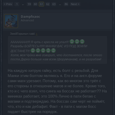
< Prev
1
←
59
60
61
62
63
→
86
Next >
Dampfxaoc
Advanced
ЗмейГорыныч said:
↑
АААААААА!!!! Я чуть с кресла не упал!!!
Разрабы БОЙТЕСЬ!!!!!!! МАНКИ ВАС ИЗ ПОД ЗЕМЛИ
ДОСТАНЕТ!!!
Хотя, моя Чуйка мне говорит, что достанется, после этого
поста Дарка больше нам всем (форумчанам), а не разрабам!
На каждую хитрую гайку, есть болт с резьбой. Для
Манки этим болтом являюсь я. Его и на англ.форуме
сами маги урезают. Потому, как во многом это трёп с
его стороны в отношение магов и не более. Кроме того,
кто и с чего взял, что синга на боссах не работает?? На
миниках работает, это 100% Лично в пати бегаю с
магами и подтверждаю. На боссах сам черт не поймёт,
что, кто и как дебафит. Факт - в пати с магом босс
падает быстрее на порядок.