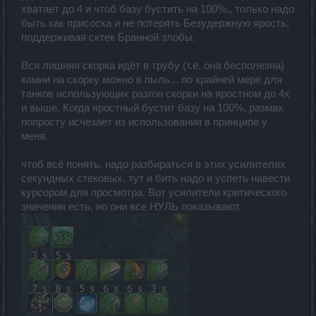
хватает до 4 и чтоб базу бустить на 100%., только надо
быть как присоска и не потерять Безудержную ярость,
поддерживая сктек Бранной злобы.
Вся лишняя скорка идёт в трубу (т.е. она бесполезна)
камни на скорку можно в пыль... по крайней мере для
танков использующих разгон скорки на яростном до 4х
и выше. Когда яростный бустит базу на 100%, размах
попросту исчезает из использования в принципе у
меня.
чтоб всё понять, надо разбираться в этих усилителях
секундных стековых, тут и бить надо и успеть навести
курсором для просмотра. Вот усилители критического
значения есть, но они все НУЛЬ показывают.