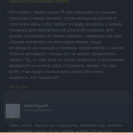
https://dso-fun.ru/attack-speed/
Отследить такие скоростЯ уже трудновато глазами,
персонаж словно залаган, потом иногда на разгоне в
соло игре мобы тебя теряют из виду, входишь в режим
призрака для мобов/боссов для всей локации, или
режим неуязвимости можно назвать, примерно как при
обрыве интернета на некоторое время, когда
остаёшься на локации и бегаешь среди мобов, а они на
тебя не реагируют, только тут их можно продолжать
пинать. Ну, и спам атак на таких скоростях у дальников
превратится почти в одну сплошную линию.. Но при
всём этом играть на высоких скоростях очень
нравится, это "наркотик".
Dec 14, 2020
MdkHfsjadfh
Forum Greenhorn
Пипл, хелп. Зашел на следопыта, пропали лук, колчан
и половина шмота. И как теперь играть? И где все