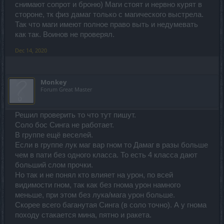
снимают сопрот и броню) Маги стоят и нервно курят в
стороне, тк физ дамаг только с магического выстрела.
Так что маги имеют полное право выть и недумевать
как так. Воинов не проверял.
Dec 14, 2020
Monkey
Forum Great Master
Решил проверить то что тут пишут.
Соло бос Синга не работает.
В группе ещё веселей.
Если в группе лук маг вар гном то Дамаг в разы больше
чем в пати без одного класса. То есть 4 класса дают
больший слом прочки.
Но так и не понял кто влияет на урон, по всей
видимости гном, так как без гнома урон намного
меньше, при этом без лука/мага урон больше.
Скорее всего баганутая Синга (в соло точно). А у гнома
походу стакается мина, пятно и ракета.