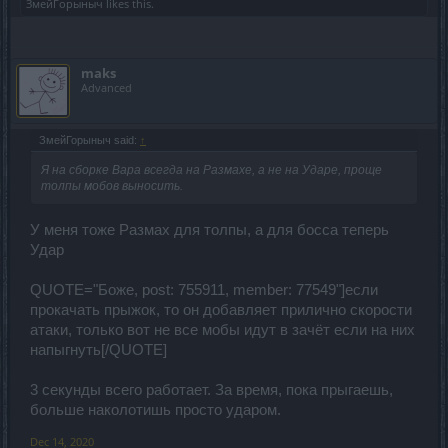
ЗмейГорыныч
likes this.
maks
Advanced
ЗмейГорыныч said:
↑
Я на сборке Вара всегда на Размахе, а не на Ударе, проще
толпы мобов выносить.
У меня тоже Размах для толпы, а для босса теперь
Удар
QUOTE="Боже, post: 755911, member: 77549"]если
прокачать прыжок, то он добавляет прилично скорости
атаки, только вот не все мобы идут в зачёт если на них
напыгнуть[/QUOTE]
3 секунды всего работает. За время, пока прыгаешь,
больше наколотишь просто ударом.
Dec 14, 2020