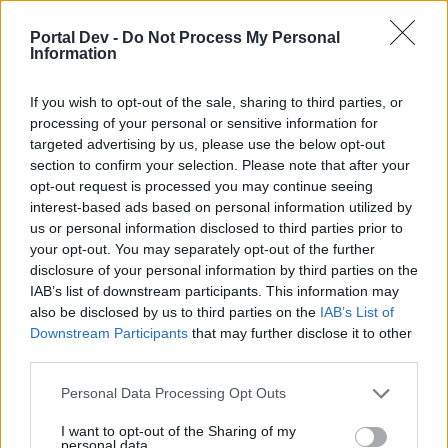
покупать????
Portal Dev -
Do Not Process My Personal
Dec 14, 2020
Information
If you wish to opt-out of the sale, sharing to third parties, or
ЗмейГорыныч
processing of your personal or sensitive information for
Forum Pro
targeted advertising by us, please use the below opt-out
section to confirm your selection. Please note that after your
Боже said:
↑
opt-out request is processed you may continue seeing
interest-based ads based on personal information utilized by
Хочется немного обратить ваше внимание на скорость
атаки.
us or personal information disclosed to third parties prior to
your opt-out. You may separately opt-out of the further
Ранее в игре было ограничение этой скорости до 4х атак в
disclosure of your personal information by third parties on the
секунду, теперь же это ограничение снято. У меня спокойно
скорость разгоняется на 10+ , камней особо на скорку нет,
IAB’s list of downstream participants. This information may
потому предела разгона своего не знаю.
also be disclosed by us to third parties on the
IAB’s List of
Downstream Participants
that may further disclose it to other
https://postimg.cc/hXVb8fxS
Click to expand...
third parties.
Отсюда как бы вопросы возникают..
За скорку атаки говорили что игровой предел так и
Каков предел разгона скорости сейчас?
Personal Data Processing Opt Outs
остался 4, дальнейшее повышение скорки даёт баф на
Может не мешало бы обновить таблицы по порогам
скорости атаки для различных навыков у классов?
урон, до 100% к урону за 50 стаков по-моему. При
I want to opt-out of the Sharing of my
https://dso-fun.ru/attack-speed/
хорошей скорке он почти бесконечный получается в
personal data.