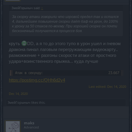
ЗмейГорыныч said:
↑
За скорку атаки говорили что игровой предел так и остался
4, дальнейшее повышение скорки даёт баф на урон, до 100%
к урону за 50 стаков по-моему. При хорошей скорке он почти
бесконечный получается в процессе боя.
круть
DD, а я то до этого тупо в урон ушел и гневом
дракона пинал лаговым перегружающим видеокарту..
разможжение + разгоны скорости атаки от яростного
удара+воинственного прыжка... куда лучше
https://postimg.cc/QHh6d2y4
Last edited:
Dec 14, 2020
Dec 14, 2020
ЗмейГорыныч
likes this.
maks
Advanced