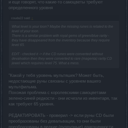
и еще говорят, что какие-то самоцветы требуют
определенного уровня
couda22 said:
↑
What level is your toon? Maybe the missing runes is related to the
level of your toon.
There is a similar problem with royal gems of green/blue rarity -
they have disappeared from the inventory because they require
level 65.
EDIT - checked it -> if the CD runes were converted without
devalvation then they were converted to rare (magenta) rarity CD
jewel which requires level 75. What a mess.
"Какой у тебя уровень мультяшек? Может быть,
недостающие руны связаны с уровнем вашего
мультфильма.
Похожая проблема с королевскими самоцветами
зелено-синей редкости - они исчезли из инвентаря, так
как требуют 65 уровня.
РЕДАКТИРОВАТЬ - проверил -> если руны CD были
преобразованы без девальвации, то они были
преобразованы в редкие (пурпурные) драгоценности