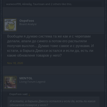
warwoolf99
,
Айлейд
,
Taurissan
and
2 others
like this.
OopsFoos
Board Analyst
Вообщем я думаю система та же как и с черепами
делали, апали до синего а потом его распыляли
получая выхлоп... Думаю тоже самое и с рунками. И
кстати, а барыга Джесси остался и если да, есть ли
какие обновленя товаров у него?
Nov 18, 2020
MENTOL
Living Forum Legend
OopsFoos said:
↑
И кстати, а барыга Джесси остался и если да, есть ли какие
обновленя товаров у него?