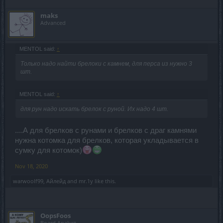
maks
Advanced
MENTOL said:
↑
Только надо найти брелоки с камнем, для перса из нужно 3
шт.
MENTOL said:
↑
для рун надо искать брелок с руной. Их надо 4 шт.
....А для брелков с рунами и брелков с драг камнями
нужна котомка для брелков, которая укладывается в
сумку для котомок)
Nov 18, 2020
warwoolf99
,
Айлейд
and
mr.1y
like this.
OopsFoos
Board Analyst