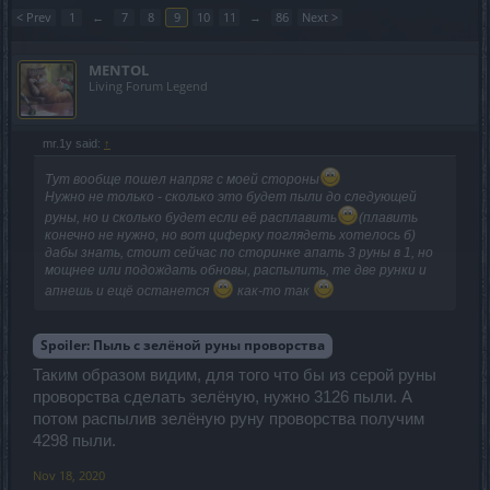
< Prev
1
←
7
8
9
10
11
→
86
Next >
MENTOL
Living Forum Legend
mr.1y said:
↑
Тут вообще пошел напряг с моей стороны
Нужно не только - сколько это будет пыли до следующей
руны, но и сколько будет если её расплавить
(плавить
конечно не нужно, но вот циферку поглядеть хотелось б)
дабы знать, стоит сейчас по сторинке апать 3 руны в 1, но
мощнее или подождать обновы, распылить, те две рунки и
апнешь и ещё останется
как-то так
Spoiler:
Пыль с зелёной руны проворства
Таким образом видим, для того что бы из серой руны
проворства сделать зелёную, нужно 3126 пыли. А
потом распылив зелёную руну проворства получим
4298 пыли.
Nov 18, 2020