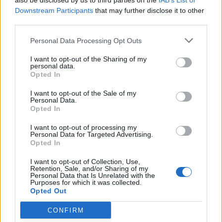
also be disclosed by us to third parties on the
IAB’s List of
Downstream Participants
that may further disclose it to other
third parties.
Personal Data Processing Opt Outs
I want to opt-out of the Sharing of my
personal data.
Opted In
Пять брелков под руны и три брелка под драгоценные
I want to opt-out of the Sale of my
камни
Personal Data.
Opted In
По 10 слотов - это 50 рун и 30 драгкамней
I want to opt-out of processing my
Personal Data for Targeted Advertising.
Opted In
I want to opt-out of Collection, Use,
Retention, Sale, and/or Sharing of my
Personal Data that Is Unrelated with the
Purposes for which it was collected.
Opted Out
а заявляли 40 слотов под руны
CONFIRM
Ладно, лучше уж больше, чем меньше