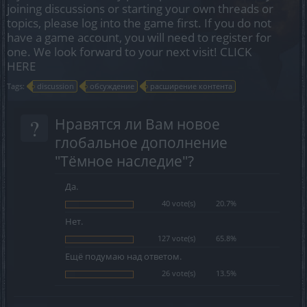
joining discussions or starting your own threads or
topics, please log into the game first. If you do not
have a game account, you will need to register for
one. We look forward to your next visit!
CLICK
HERE
Tags:
discussion
обсуждение
расширение контента
?
Нравятся ли Вам новое
глобальное дополнение
"Тёмное наследие"?
Да.
40 vote(s)
20.7%
Нет.
127 vote(s)
65.8%
Ещё подумаю над ответом.
26 vote(s)
13.5%