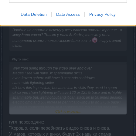
п.с.
Data Deletion
Data Access
Privacy Policy
Monkey said:
↑
Вообще не понимаю почему у всех классов навыки хорошие - а
магу дали говно? Только у мага дебафы, только у мага
испортили скилы, только магам дали говно
, я ару с этой
игры.
Phyrix said:
↑
Well from going through the video over and over.
Mages I see will have 3x spammable skills
even frozen sphere will have 9 seconds cooldown
same with lightning strike
idk how this is possible, because this is skills they used to spam
ok ok yes chain lightning will have 120 or 125% base and is highly
spammable but, well not but and it can stack up to 50 times dealing
electric dmg and 5% increase per hit allowing it to do 375% base?
yes thats confusing because it confuses me too I mean does this
Click to expand...
mean chain lightning and ice missile will be able to do 375% base?
гугл переводчик:
"Хорошо, если перебирать видео снова и снова.
У магов, которых я вижу, будут 3x навыки спама