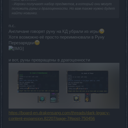
- Игроки получают набор предметов, в который они могут
положить руны и драгоценности. Но вам также нужно будет
найти новинки.
п.с.
Англичане говорят руну на КД убрали из игры
Хотя возможно её просто переименовали в Руну
Перезарядки
и вот, руны превращены в драгоценности
https://board-en.drakensang.com/threads/dark-legacy-
content-expansion.82207/page-7#post-750456