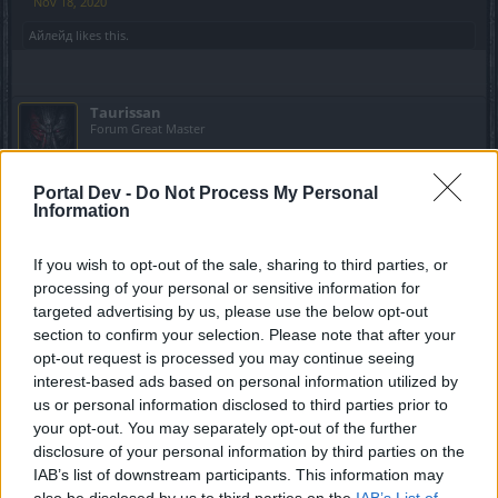
Nov 18, 2020
Айлейд
likes this.
Taurissan
Forum Great Master
MENTOL said:
↑
Portal Dev -
Do Not Process My Personal
Information
- Сколько рун и драгоценных камней мы можем использовать?
- Вы можете использовать до 30 драгоценных камней, 40 рун
и 130 самоцветов. Количество рун ограничено 5 на тип, а
If you wish to opt-out of the sale, sharing to third parties, or
количество драгоценных камней ограничено 30 или 50 на
processing of your personal or sensitive information for
тип (это еще не окончательно).
targeted advertising by us, please use the below opt-out
section to confirm your selection. Please note that after your
Мы видим 13 предметов на персонаже, в которых
opt-out request is processed you may continue seeing
можно содержать самоцветы.
interest-based ads based on personal information utilized by
По 10 слотов (максимально) в каждом, получается
us or personal information disclosed to third parties prior to
всего 130 самоцветов
your opt-out. You may separately opt-out of the further
disclosure of your personal information by third parties on the
IAB’s list of downstream participants. This information may