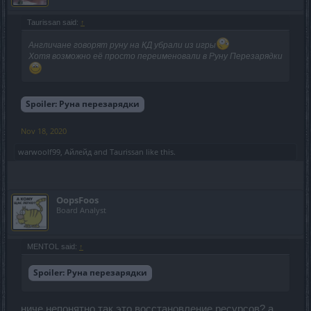
Taurissan said:
↑
Англичане говорят руну на КД убрали из игры
Хотя возможно её просто переименовали в Руну Перезарядки
Spoiler:
Руна перезарядки
Nov 18, 2020
warwoolf99
,
Айлейд
and
Taurissan
like this.
OopsFoos
Board Analyst
MENTOL said:
↑
Spoiler:
Руна перезарядки
ниче непонятно так это восстановление ресурсов? а