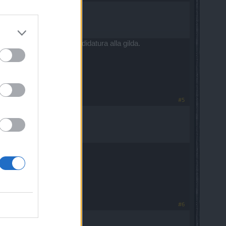
i, propongo una mia candidatura alla gilda.
#5
#6