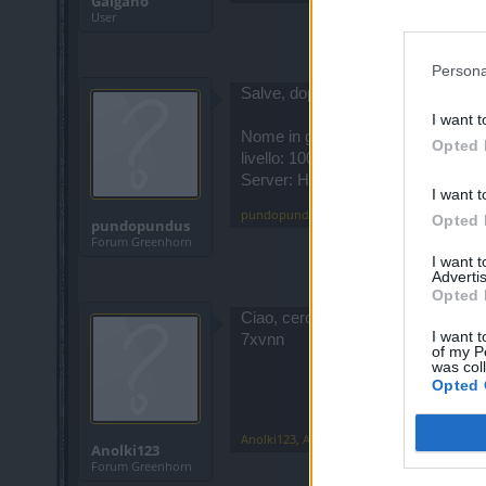
Galgano
User
Persona
Salve, dopo qualche anno passato l
I want t
Nome in gioco: Pundoconde
Opted 
livello: 100
Server: Heredur
I want t
pundopundus
,
Jun 16, 2023
Opted 
pundopundus
Forum Greenhorn
I want 
Advertis
Opted 
Ciao, cerco gilda sono dk maxato, 
I want t
7xvnn
of my P
was col
Opted 
Anolki123
,
Aug 1, 2023
Anolki123
Forum Greenhorn