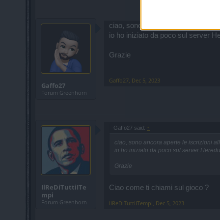
ciao, sono ancora aperte le iscrizio
io ho iniziato da poco sul server H
Grazie
Gaffo27
,
Dec 5, 2023
Gaffo27
Forum Greenhorn
Gaffo27 said:
↑
ciao, sono ancora aperte le iscrizioni al
io ho iniziato da poco sul server Heredu
Grazie
IlReDiTuttiITe
Ciao come ti chiami sul gioco ?
mpi
Forum Greenhorn
IlReDiTuttiITempi
,
Dec 5, 2023