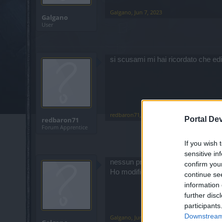
Galgano
,
Jun 7, 2023
Galgano
User
si scusami mi hai ricordato che edi
redbaron71
,
Jun 8, 2023
Portal De
redbaron71
Forum Apprentice
If you wish 
sensitive in
nessun problema
confirm you
Ho modificato il titolo inserendo il 
continue se
information 
further disc
participants
Downstream 
Galgano
,
Jun 8, 2023