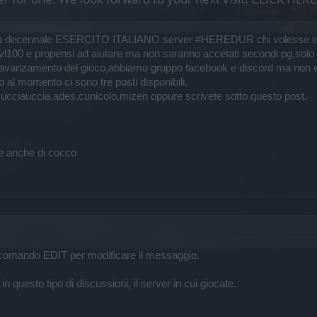
 gilda decennale ESERCITO ITALIANO server #HEREDUR chi volesse entra
ti lvl100 e propensi ad aiutare ma non saranno accetati secondi pg,solo c
ll'avanzamento del gioco,abbiamo gruppo facebook e discord ma non e'
co al momento ci sono tre posti disponibili.
o,ucciauccia,ades,cunicolo,mizen oppure scrivete sotto questo post.
te anche di cocco
 il comando EDIT per modificare il messaggio.
n questo tipo di discussioni, il server in cui giocate.