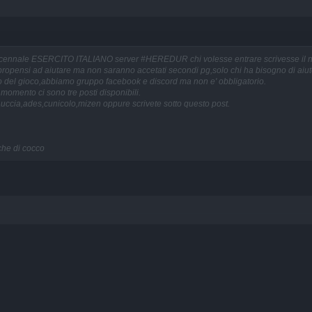
 decennale ESERCITO ITALIANO server #HEREDUR chi volesse entrare scrivesse il nick
 e propensi ad aiutare ma non saranno accetati secondi pg,solo chi ha bisogno di aiut
to del gioco,abbiamo gruppo facebook e discord ma non e' obbligatorio.
l momento ci sono tre posti disponibili.
iauccia,ades,cunicolo,mizen oppure scrivete sotto questo post.
che di cocco