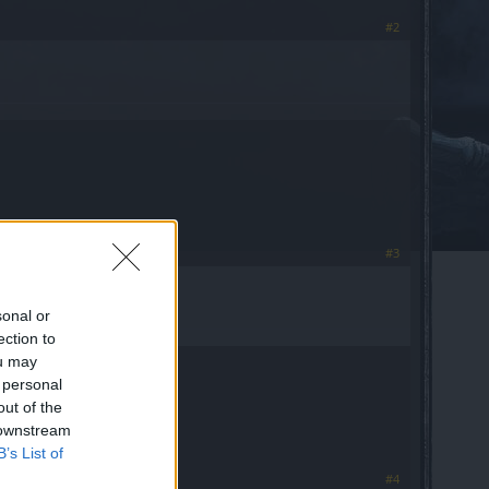
#2
#3
sonal or
ection to
ou may
 personal
out of the
 downstream
B’s List of
#4