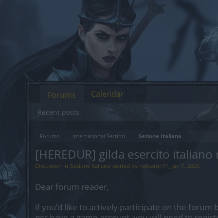
Calendar
Forums
Recent posts
Forums
International Section
Sezione Italiana
[HEREDUR] gilda esercito italiano 
Discussion in '
Sezione Italiana
' started by
redbaron71
,
Jun 7, 2023
.
Dear forum reader,
if you’d like to actively participate on the forum 
not have a game account, you will need to regist