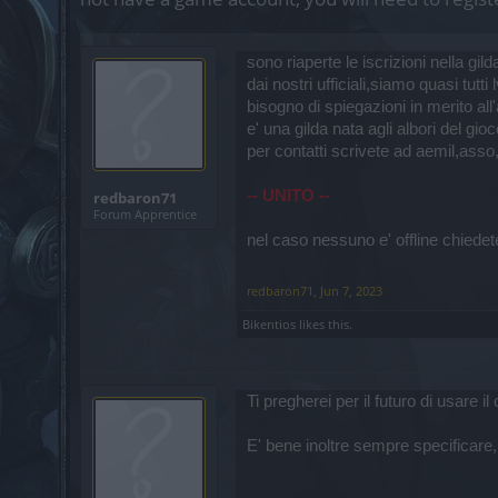
sono riaperte le iscrizioni nella
dai nostri ufficiali,siamo quasi tut
bisogno di spiegazioni in merito a
e' una gilda nata agli albori del gio
per contatti scrivete ad aemil,ass
-- UNITO --
redbaron71
Forum Apprentice
nel caso nessuno e' offline chiede
redbaron71
,
Jun 7, 2023
Bikentios
likes this.
Ti pregherei per il futuro di usare
E' bene inoltre sempre specificare, i