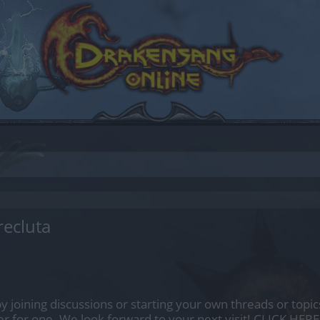
recluta
by joining discussions or starting your own threads or topics
er for one. We look forward to your next visit!
CLICK HERE