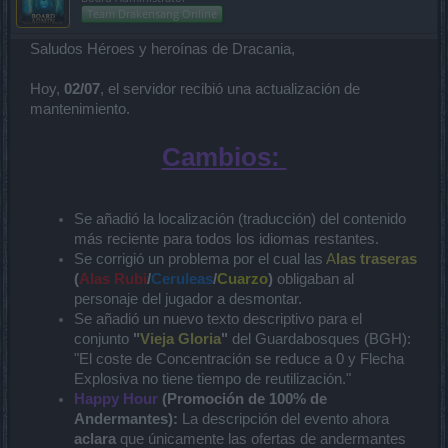
Team Drakensang Online
Saludos Héroes y heroínas de Dracania,
Hoy,
02/07
, el servidor recibió una actualización de
mantenimiento.
Cambios:
Se añadió la localización (traducción) del contenido
más reciente para todos los idiomas restantes.
Se corrigió un problema por el cual las
A
las traseras
(
Alas
Rubi
/
Ceruleas
/
Cuarzo
)
obligaban al
personaje del jugador a desmontar.
Se añadió un nuevo texto descriptivo para el
conjunto
"
Vieja Gloria
"
del Guardabosques (BGH):
"El coste de Concentración se reduce a 0 y Flecha
Explosiva no tiene tiempo de reutilización."
Happy Hour
(Promoción de 100% de
Andermantes):
La descripción del evento ahora
aclara
que únicamente las ofertas de andermantes