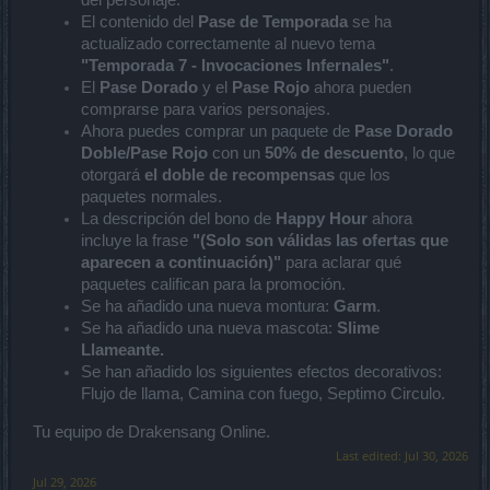
del personaje.
El contenido del
Pase de Temporada
se ha
actualizado correctamente al nuevo tema
"Temporada 7 - Invocaciones Infernales"
.
El
Pase Dorado
y el
Pase Rojo
ahora pueden
comprarse para varios personajes.
Ahora puedes comprar un paquete de
Pase Dorado
Doble/Pase Rojo
con un
50% de descuento
, lo que
otorgará
el doble de recompensas
que los
paquetes normales.
La descripción del bono de
Happy Hour
ahora
incluye la frase
"(Solo son válidas las ofertas que
aparecen a continuación)"
para aclarar qué
paquetes califican para la promoción.
Se ha añadido una nueva montura:
Garm
.
Se ha añadido una nueva mascota:
Slime
Llameante.
Se han añadido los siguientes efectos decorativos:
Flujo de llama, Camina con fuego, Septimo Circulo.
Tu equipo de Drakensang Online.
Last edited:
Jul 30, 2026
Jul 29, 2026