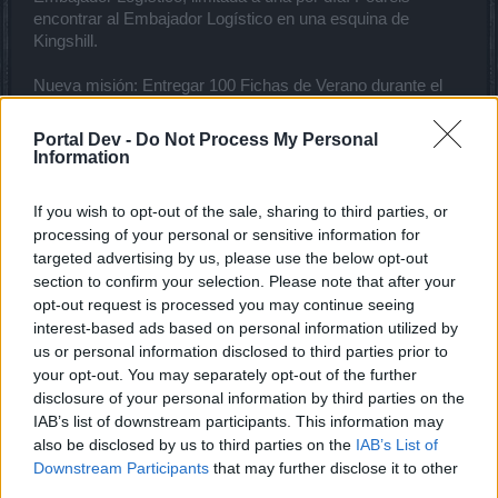
encontrar al Embajador Logístico en una esquina de
Kingshill.
Nueva misión: Entregar 100 Fichas de Verano durante el
evento del Festival del Solsticio de Verano para recibir una
Joya del Poder de Ander (solo se puede completar una vez
Portal Dev -
Do Not Process My Personal
durante el evento).
Information
Más contenido:
If you wish to opt-out of the sale, sharing to third parties, or
processing of your personal or sensitive information for
Por petición de los jugadores, hemos añadido al
personaje de Cocina que podáis comprar
targeted advertising by us, please use the below opt-out
ingredientes de 100 en 100,
section to confirm your selection. Please note that after your
Hemos añadido descuentos para veteranos a las
opt-out request is processed you may continue seeing
Llaves de Cocina y al Cofre Relicario Inmortal que
interest-based ads based on personal information utilized by
podéis encontrar en la tienda.,
us or personal information disclosed to third parties prior to
Hemos añadido recetas en el banco de trabajo para
your opt-out. You may separately opt-out of the further
convertir multiherramientas directamente en
disclosure of your personal information by third parties on the
multiherramientas rotas.,
IAB’s list of downstream participants. This information may
Por petición de los jugadores, hemos añadido a la
also be disclosed by us to third parties on the
IAB’s List of
tienda algunos objetos por andermantes (Solamente
Downstream Participants
that may further disclose it to other
1 compra por día en cada item)
third parties.