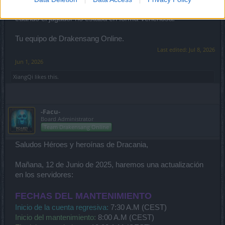
de las variante Quimera con el conjunto de
Plagueborn
cuando el jugador no estaba en forma Venenosa.
Tu equipo de Drakensang Online.
Last edited:
Jul 8, 2026
Jun 1, 2026
XiangQi
likes this.
-Facu-
Board Administrator
Team Drakensang Online
Saludos Héroes y heroínas de Dracania,
Mañana, 12 de Junio de 2025, haremos una actualización
en los servidores:
FECHAS DEL MANTENIMIENTO
Inicio de la cuenta regresiva:
7:30 A.M (CEST)
Inicio del mantenimiento:
8:00 A.M (CEST)