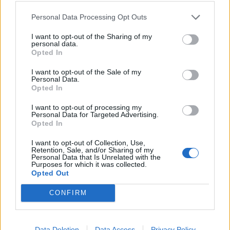
Tu equipo de Drakensang Online.
Personal Data Processing Opt Outs
Jul 30, 2025
I want to opt-out of the Sharing of my
personal data.
Opted In
-Facu-
Board Administrator
I want to opt-out of the Sale of my
Team Drakensang Online
Personal Data.
Opted In
Saludos Héroes y heroínas de Dracania,
I want to opt-out of processing my
Mañana, 2 de Junio de 2025, haremos una actualización en
Personal Data for Targeted Advertising.
los servidores:
Opted In
I want to opt-out of Collection, Use,
FECHAS DEL MANTENIMIENTO
Retention, Sale, and/or Sharing of my
Inicio de la cuenta regresiva:
7:30 A.M (CEST)
Personal Data that Is Unrelated with the
Purposes for which it was collected.
Inicio del mantenimiento:
8:00 A.M (CEST)
Opted Out
Fin del mantenimiento:
10:00 A.M (CEST)
aproximadamente.
CONFIRM
Con esta actualización, haremos lo siguiente:
• Solucionar un problema que permitía usar las habilidades
Data Deletion
Data Access
Privacy Policy