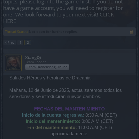
topics, please log into the game first. If you do not
have a game account, you will need to register for
one. We look forward to your next visit!
CLICK
HERE
Thread Status:
Not open for further replies.
< Prev
1
2
XiangQi
Team Leader
Team Drakensang Online
Saludos Héroes y heroínas de Dracania,
Mañana, 12 de Junio de 2025, actualizaremos todos los
servidores y se introducirán nuevos cambios.
FECHAS DEL MANTENIMIENTO
Inicio de la cuenta regresiva:
8:30 A.M (CET)
Inicio del mantenimiento:
9:00 A.M (CET)
Fin del mantenimiento:
11:00 A.M (CET)
aproximadamente.