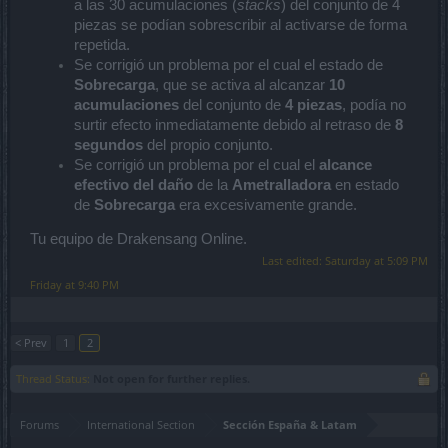
a las 30 acumulaciones (
stacks
) del conjunto de 4
piezas se podían sobrescribir al activarse de forma
repetida.
Se corrigió un problema por el cual el estado de
Sobrecarga
, que se activa al alcanzar
10
acumulaciones
del conjunto de
4 piezas
, podía no
surtir efecto inmediatamente debido al retraso de
8
segundos
del propio conjunto.
Se corrigió un problema por el cual el
alcance
efectivo del daño
de la
Ametralladora
en estado
de
Sobrecarga
era excesivamente grande.
Tu equipo de Drakensang Online.
Last edited:
Saturday at 5:09 PM
Friday at 9:40 PM
< Prev
1
2
Thread Status:
Not open for further replies.
Forums
International Section
Sección España & Latam