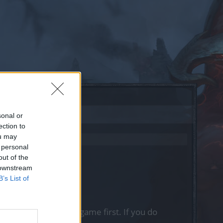
sonal or
ection to
ou may
 personal
out of the
 downstream
B’s List of
, please log into the game first. If you do