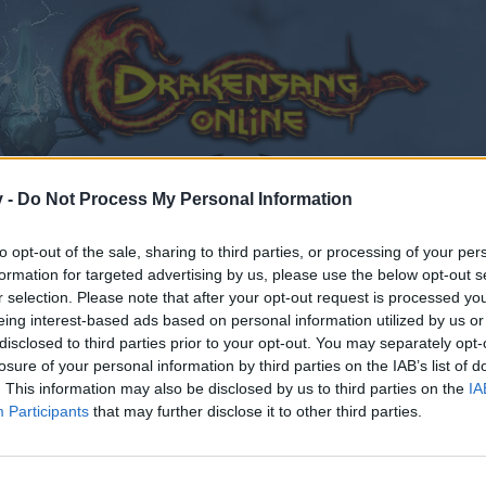
v -
Do Not Process My Personal Information
to opt-out of the sale, sharing to third parties, or processing of your per
formation for targeted advertising by us, please use the below opt-out s
r selection. Please note that after your opt-out request is processed y
eing interest-based ads based on personal information utilized by us or
disclosed to third parties prior to your opt-out. You may separately opt-
losure of your personal information by third parties on the IAB’s list of
. This information may also be disclosed by us to third parties on the
IA
Participants
that may further disclose it to other third parties.
by joining discussions or starting your own threads or topics
er for one. We look forward to your next visit!
CLICK HERE