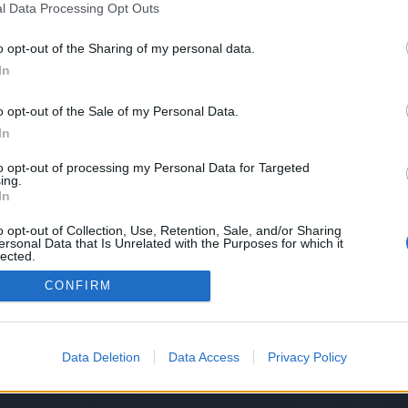
l Data Processing Opt Outs
o opt-out of the Sharing of my personal data.
 oynamıyordum. Geri döndük ve oyunun gidişatına bir bakalım dedik. T
In
k bir sunucu ölüyor ve buna izin veriyor gibi gözüküyor.
a sunucu degiştirme hakkı tanınmıyor ?
o opt-out of the Sale of my Personal Data.
yısının düşüşü sebebi ile birleşme yapılmıyor ?
In
ile total olarak ara dünya ve kingshill bölgesinde sayısı 50 bile ol
a buda işin gırgırı. Ciddiyim bu sunucuda çok az kişi online oluyor. He
to opt-out of processing my Personal Data for Targeted
ing.
In
p satıcısı ( şaklabanlar) werian gibi boş sunucuları bahane ederek 
?? Ne yani koca DSO kurucuları bu tür basit bir sunucu birleştirmesi 
o opt-out of Collection, Use, Retention, Sale, and/or Sharing
ersonal Data that Is Unrelated with the Purposes for which it
lected.
Out
CONFIRM
Data Deletion
Data Access
Privacy Policy