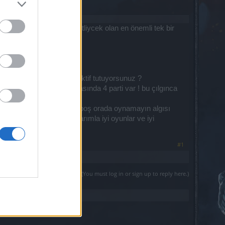
otal olarak durumu özetliycek olan en önemli tek bir
mayan bir sunucuyu hala aktif tutuyorsunuz ?
y dostum Ara dünya haritasında 4 parti var ! bu çılgınca
oyuncularda werian artık boş orada oynamayın algısı
yapamıyormu :/...Saygılarımla iyi oyunlar ve iyi
#1
(You must log in or sign up to reply here.)