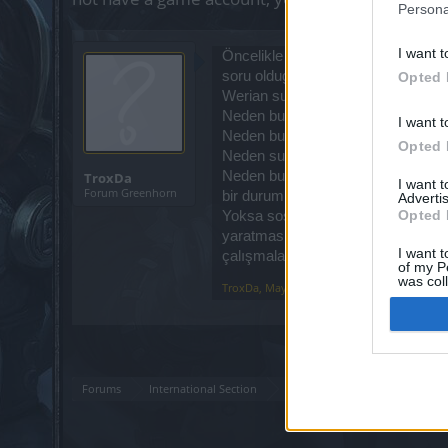
Persona
I want t
Öncelikle selamlar. Uzun zamandır
soru oldugunu farkettik.
Opted 
Werian sunucusu gibi eski kalabalı
Neden bu sunuculardaki oyuncular
I want t
Neden bu tür durumlarda sunucu sa
Opted 
Neden sunucunun sargon eventinde b
Neden bu pasta çilekli degil... hah
TroxDa
I want 
Forum Greenhorn
bir durum.
Advertis
Opted 
Yoksa sosyal medyada bir kaç hesa
yaratmasına izin mi veriyorsunuz ?
I want t
çalışmalar
of my P
was col
TroxDa
,
May 10, 2026
Opted 
Forums
International Section
Türkçe Bölümü