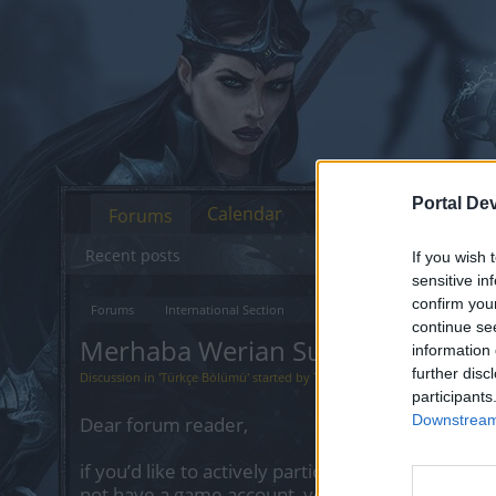
Portal De
Calendar
Forums
Recent posts
If you wish 
sensitive in
confirm you
Forums
International Section
Türkçe Bölümü
continue se
Merhaba Werian Sunucusu :)
information 
further disc
Discussion in '
Türkçe Bölümü
' started by
TroxDa
,
May 10, 2026
.
participants
Downstream 
Dear forum reader,
if you’d like to actively participate on the forum 
not have a game account, you will need to regist