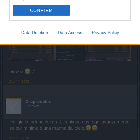
CONFIRM
Data Deletion
Data Access
Privacy Policy
Grazie
:*
Apr 11, 2020
Orapronobis
Padavan
Hai gia la fortuna dei craft, continua così ogni avanzamento
se pur minimo è una manna dal cielo.
Apr 11, 2020