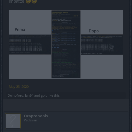
impatto!
May 23, 2020
Deinoforo
,
Ian94
and
gbit
like this.
Orapronobis
Padavan