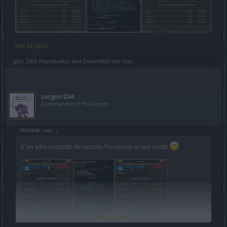
Feb 23, 2020
gbit
,
DBS-Flamelurker
and
DreamWill
like this.
sargon234
Commander of the Forum
Nethielle said:
↑
E un altro pezzetto del puzzle l'ho messo al suo posto
Click to expand...