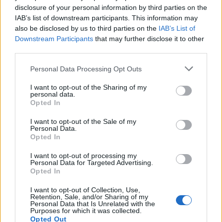
disclosure of your personal information by third parties on the
IAB’s list of downstream participants. This information may
also be disclosed by us to third parties on the
IAB’s List of
Downstream Participants
that may further disclose it to other
third parties.
Personal Data Processing Opt Outs
Mar 15, 2020
I want to opt-out of the Sharing of my
gbit
and
DreamWill
like this.
personal data.
Opted In
I want to opt-out of the Sale of my
Nethielle
Personal Data.
Regular
Opted In
I want to opt-out of processing my
Sempre io a tediarvi, con un altro aggiornamento dei craft
Personal Data for Targeted Advertising.
Opted In
Spero che questo mio 3D serva anche a chi non partecipa
alle discussioni, per farsi un'idea di come puo' migliorare il
I want to opt-out of Collection, Use,
Retention, Sale, and/or Sharing of my
proprio personaggio nel tempo...
Personal Data that Is Unrelated with the
Purposes for which it was collected.
Opted Out