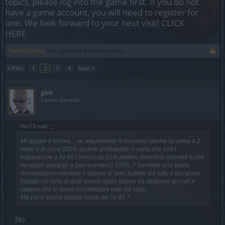
topics, please log into the game first. If you do not
have a game account, you will need to register for
one. We look forward to your next visit!
CLICK
HERE
Thread Status:
Not open for further replies.
< Prev
1
2
3
4
Next >
gbit
Forum General
Hiro73 said:
↑
Mi assale il terrore... se attualmente il massimo danno su arma a 2
mani è di circa 365% quante probabilita ci sono che con l
espansione a liv 60 i bonus da 91% platino diventino obsoleti e che
vengano pompati a (per esempio) 105% ? Sarebbe una totale
devastazione mentale il sapere di aver buttato via tutto il tuo gioco
basato sul farm di gold giorno dopo giorno da dedicare al craft e
sapere che si dovra ricominciare tutto da capo.
Ma poi è sicura questa storia del liv 60 ?
No