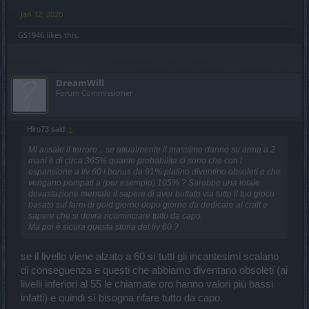
Jan 12, 2020
GS1946
likes this.
DreamWill
Forum Commissioner
Hiro73 said:
↑
Mi assale il terrore... se attualmente il massimo danno su arma a 2
mani è di circa 365% quante probabilita ci sono che con l
espansione a liv 60 i bonus da 91% platino diventino obsoleti e che
vengano pompati a (per esempio) 105% ? Sarebbe una totale
devastazione mentale il sapere di aver buttato via tutto il tuo gioco
basato sul farm di gold giorno dopo giorno da dedicare al craft e
sapere che si dovra ricominciare tutto da capo.
Ma poi è sicura questa storia del liv 60 ?
se il livello viene alzato a 60 sì tutti gli incantesimi scalano
di conseguenza e questi che abbiamo diventano obsoleti (ai
livelli inferiori al 55 le chiamate oro hanno valori più bassi
infatti) e quindi sì bisogna rifare tutto da capo.