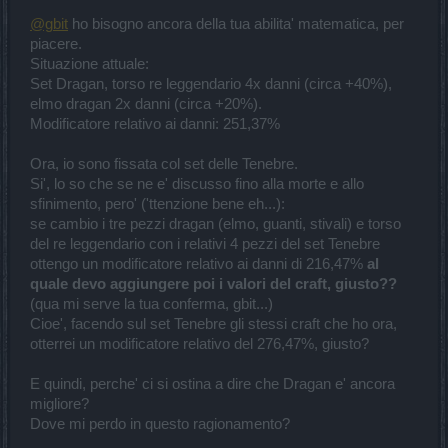
@gbit
ho bisogno ancora della tua abilita' matematica, per
piacere.
Situazione attuale:
Set Dragan, torso re leggendario 4x danni (circa +40%),
elmo dragan 2x danni (circa +20%).
Modificatore relativo ai danni: 251,37%
Ora, io sono fissata col set delle Tenebre.
Si', lo so che se ne e' discusso fino alla morte e allo
sfinimento, pero' ('ttenzione bene eh...):
se cambio i tre pezzi dragan (elmo, guanti, stivali) e torso
del re leggendario con i relativi 4 pezzi del set Tenebre
ottengo un modificatore relativo ai danni di 216,47%
al
quale devo aggiungere poi i valori del craft, giusto??
(qua mi serve la tua conferma, gbit...)
Cioe', facendo sul set Tenebre gli stessi craft che ho ora,
otterrei un modificatore relativo del 276,47%, giusto?
E quindi, perche' ci si ostina a dire che Dragan e' ancora
migliore?
Dove mi perdo in questo ragionamento?