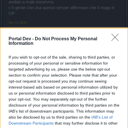
andato a male insomma
c'è gente che usa questo set per affermare che il mago è
OP
Oct 14, 2019
Portal Dev -
Do Not Process My Personal
corrado66
Information
Forum Apprentice
If you wish to opt-out of the sale, sharing to third parties, or
Marsicanus said:
↑
processing of your personal or sensitive information for
No rimarrai sempre a 1 perchè non sono i punti vita che perdi
targeted advertising by us, please use the below opt-out
(come quando ti colpiscono) ma proprio quelli max.
section to confirm your selection. Please note that after your
Visivamente la palla rossa che ti indica la vita potrà avere "2 stati":
opt-out request is processed you may continue seeing
- tutta piena rossa che significa che hai 1HP
- tutta vuota che significa che sei morto.
interest-based ads based on personal information utilized by
Non vedrai mai la palla mezza vuota quindi non ha senso usare
us or personal information disclosed to third parties prior to
pozioni.
your opt-out. You may separately opt-out of the further
disclosure of your personal information by third parties on the
Mi sembri diverso
Click to expand...
IAB’s list of downstream participants. This information may
also be disclosed by us to third parties on the
IAB’s List of
Allora me pare un pò na stronzata in che senso ti sembro
Downstream Participants
that may further disclose it to other
Non credo ma non suggerire queste cose...ci spiano
diverso scusa non ho più l'immagine che avevo perchè ho