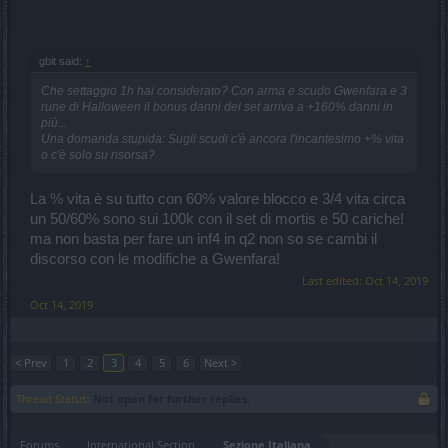
possibilità alcuna di prendere pozioni, perchè qualsiasi mobbo che
ti sfiora in modalità normale ti killa irrimediabilmente.
gbit said:
↑
Che settaggio 1h hai considerato? Con arma e scudo Gwenfara e 3
Non ti ho mai ringraziato, lo faccio adesso: il pet fa la sua bella
rune di Halloween il bonus danni del set arriva a +160% danni in
parte, io neanche ci avevo pensato considerandolo poco influente.
più...
E sbagliavo, anche se certo rimango ben lontana anche dai 20k,
Una domanda stupida: Sugli scudi c'è ancora l'incantesimo +% vita
ma va bene così.
o c'è solo su risorsa?
La % vita è su tutto con 60% valore blocco e 3/4 vita circa
un 50/60% sono sui 100k con il set di mortis e 50 cariche!
ma non basta per fare un inf4 in q2 non so se cambi il
discorso con le modifiche a Gwenfara!
Last edited:
Oct 14, 2019
Oct 14, 2019
< Prev
1
2
3
4
5
6
Next >
Thread Status:
Not open for further replies.
Forums
International Section
Sezione Italiana