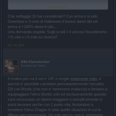
- dps inferiore*
Click to expand...
- vita inferiore
- visite di Mortis ...
Che settaggio 1h hai considerato? Con arma e scudo
*l'attacco base ottenuto è simile, ma senza buff Q7 perdiamo troppi
Gwenfara e 3 rune di Halloween il bonus danni del set
danni;
arriva a +160% danni in più...
Una domanda stupida: Sugli scudi c'è ancora l'incantesimo
L'unica cosa migliore è la riduzione, che è maggiore rispetto
+% vita o c'è solo su risorsa?
settaggio 2H. Non abbastanza per compensare gli svantaggi, però.
Oct 14, 2019
Peccato.
DBS-Flamelurker
Exceptional Talent
Il motivo per cui il set e' OP, o meglio
totalmente rotto
, e'
perché e' possibile cambiare permanentemente l'amuleto
Q9 con Mortis (che non e' nemmeno malaccio) e limitarsi a
equipaggiare l'elmo Mortis solo ed esclusivamente quando
sarà necessario un danno maggiore o semplicemente si
potrà lavorare anche con 1 punto vita, limitandosi a
rimettere l'elmo Dragan in tutte quelle situazioni in cui la
difesa sarà necessaria. Un solo pezzo, non e' nemmeno