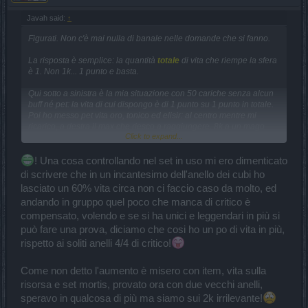
Javah said:
↑
Figurati. Non c'è mai nulla di banale nelle domande che si fanno.
La risposta è semplice: la quantità
totale
di vita che riempe la sfera
è 1. Non 1k... 1 punto e basta.
Qui sotto a sinistra è la mia situazione con 50 cariche senza alcun
buff né pet: la vita di cui dispongo è di 1 punto su 1 punto in totale.
Poi ho messo pet vita oro, tonico ed elisir: al centro mentre mi
ricarico, a destra il max che riesco a raggiungere. 8k a un mago
Click to expand...
bastano e avanzano se sa come giocare e in gruppo ha un tank a
modo (inoltre in gruppo ho visto che più o meno raddoppio la vita,
per effetto dei bonus provenienti dagli altri players): certamente chi
! Una cosa controllando nel set in uso mi ero dimenticato
ha avuto voglia di maxare le ametiste ora ha parecchio più di me,
di scrivere che in un incantesimo dell'anello dei cubi ho
ma io piuttosto che sprecare tutto quel tempo in tal modo mi faccio
lasciato un 60% vita circa non ci faccio caso da molto, ed
monaca... e ora arranco, amen.
andando in gruppo quel poco che manca di critico è
compensato, volendo e se si ha unici e leggendari in più si
può fare una prova, diciamo che cosi ho un po di vita in più,
rispetto ai soliti anelli 4/4 di critico!
Come non detto l'aumento è misero con item, vita sulla
risorsa e set mortis, provato ora con due vecchi anelli,
speravo in qualcosa di più ma siamo sui 2k irrilevante!
Nella condizione dell'immagine sinistra, quindi con 1/1 vita, non c'è