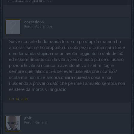
kuwabaraz
and
gbit
like this.
Danni max
110.000
152.000
Critici %
5,00
4,26
corrado66
DPI
1.465.500
1.788.262
Forum Apprentice
il tutto mantenendo costante velocità attacco a 2,931 e impatto
decisivo all'80%
Salve scusate la domanda forse un pò stupida ma non ho
ancora il set ne ho droppato un solo pezzo la mia sarà forse
Il "problema" per il war è che nel farm senza essenze quindi in
una domanda stupida ma un avolta raggiunto lo stak dei 50
mappa, anche a difficoltà massime, non si notano grosse differenze
ed essere rimasto con la vita a zero o poco più se si usano
di tempi tra i 2 settaggi, perchè i danni doppi (e anche il DPI)
servono solo a dare 1 colpo ai mostri invece che 2. Si guadagna 1-
pozioni la vita si ricarica o avendo attivo il set mi toglie
2sec dai miniboss ma in genere il war perde molto tempo a cercare
sempre quel fatidico 5% del eventuale vita che ricarico?
di non morire. Calcolate che vado in giro con 60k HP senza
scuta ma non mi è ancora chiara quaesta cosa e non
medicina ne tonico, con queste potrei arrivare a 80-90k forse ma in
riuscendo a provarlo dato che pe rme l amuleto sembra non
ogni caso in mappa i tempi scendono di poco e dai boss non ci
penso lontanamente ad usarlo.
esistere da mortis vi ringrazio
Penso di usarlo solo nel farm inf1 compreso il boss per le eventuali
classifiche PVE, se mi tornerà la voglia di farle.
Oct 14, 2019
Per le altre classi probabilmente sarà più sfruttabile perché si
potrebbe usare senza perdere danni% e critici% facendo estrema
attenzione
gbit
Forum General