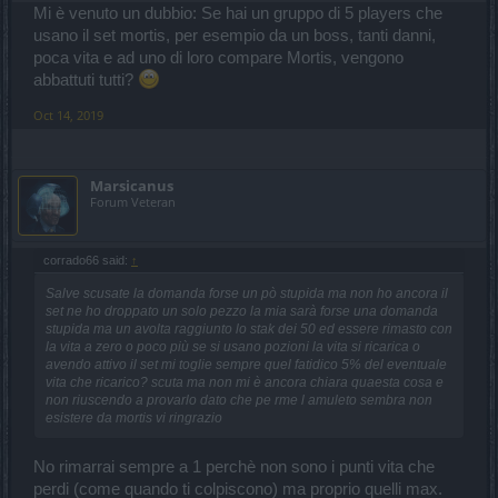
Mi è venuto un dubbio: Se hai un gruppo di 5 players che
usano il set mortis, per esempio da un boss, tanti danni,
poca vita e ad uno di loro compare Mortis, vengono
abbattuti tutti?
Oct 14, 2019
Marsicanus
Forum Veteran
corrado66 said:
↑
Salve scusate la domanda forse un pò stupida ma non ho ancora il
set ne ho droppato un solo pezzo la mia sarà forse una domanda
stupida ma un avolta raggiunto lo stak dei 50 ed essere rimasto con
la vita a zero o poco più se si usano pozioni la vita si ricarica o
avendo attivo il set mi toglie sempre quel fatidico 5% del eventuale
vita che ricarico? scuta ma non mi è ancora chiara quaesta cosa e
non riuscendo a provarlo dato che pe rme l amuleto sembra non
esistere da mortis vi ringrazio
No rimarrai sempre a 1 perchè non sono i punti vita che
perdi (come quando ti colpiscono) ma proprio quelli max.