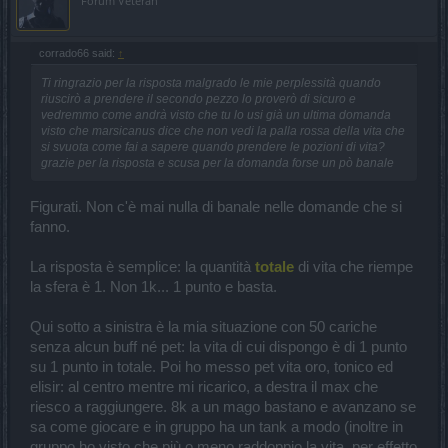
Forum Veteran
detto da
Marsicanus
e
gbit
: quando arriva la tua ora, questa è solo
tua, e non coinvolge in alcun modo gli altri membri del gruppo (che,
anzi, salutano il taglio della tua testa con una bella risata); partendo
da 84k vita in condizioni normali, a 50 cariche non ti rimarrà altro
corrado66 said:
↑
che 1 punto vita (giusto per evitarti di schiattare sistematicamente
mentre accumuli cariche). E' indispensabile usare pozioni, elisir,
Ti ringrazio per la risposta malgrado le mie perplessità quando
pet vita, e chi più ne ha... e solo allora ti rimarranno "un po'" di k: a
riuscirò a prendere il secondo pezzo lo proverò di sicuro e
vedremmo come andrà visto che tu lo usi già un ultima domanda
te trovare il modo giusto di gestirli
visto che marsicanus dice che non vedi la palla rossa della vita che
si svuota come fai a sapere quando prendere le pozioni di vita?
grazie per la risposta e scusa per la domanda forse un pò banale
Figurati. Non c'è mai nulla di banale nelle domande che si
fanno.
La risposta è semplice: la quantità
totale
di vita che riempe
la sfera è 1. Non 1k... 1 punto e basta.
Qui sotto a sinistra è la mia situazione con 50 cariche
senza alcun buff né pet: la vita di cui dispongo è di 1 punto
su 1 punto in totale. Poi ho messo pet vita oro, tonico ed
elisir: al centro mentre mi ricarico, a destra il max che
riesco a raggiungere. 8k a un mago bastano e avanzano se
sa come giocare e in gruppo ha un tank a modo (inoltre in
gruppo ho visto che più o meno raddoppio la vita, per effetto