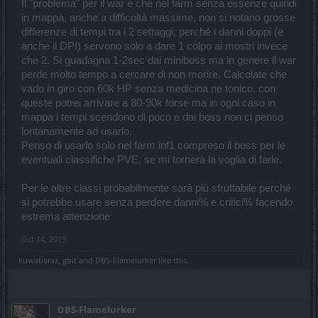
Il "problema" per il war è che nel farm senza essenze quindi
in mappa, anche a difficoltà massime, non si notano grosse
differenze di tempi tra i 2 settaggi, perchè i danni doppi (e
anche il DPI) servono solo a dare 1 colpo ai mostri invece
che 2. Si guadagna 1-2sec dai miniboss ma in genere il war
perde molto tempo a cercare di non morire. Calcolate che
vado in giro con 60k HP senza medicina ne tonico, con
queste potrei arrivare a 80-90k forse ma in ogni caso in
mappa i tempi scendono di poco e dai boss non ci penso
lontanamente ad usarlo.
Penso di usarlo solo nel farm inf1 compreso il boss per le
eventuali classifiche PVE, se mi tornerà la voglia di farle.
Per le altre classi probabilmente sarà più sfruttabile perché
si potrebbe usare senza perdere danni% e critici% facendo
estrema attenzione
Oct 14, 2019
kuwabaraz
,
gbit
and
DBS-Flamelurker
like this.
DBS-Flamelurker