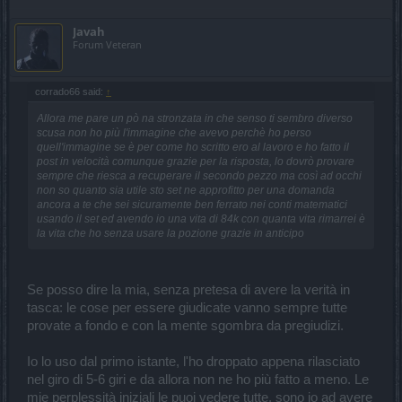
Javah
Forum Veteran
corrado66 said:
↑
Allora me pare un pò na stronzata in che senso ti sembro diverso
scusa non ho più l'immagine che avevo perchè ho perso
quell'immagine se è per come ho scritto ero al lavoro e ho fatto il
post in velocità comunque grazie per la risposta, lo dovrò provare
sempre che riesca a recuperare il secondo pezzo ma così ad occhi
non so quanto sia utile sto set ne approfitto per una domanda
ancora a te che sei sicuramente ben ferrato nei conti matematici
usando il set ed avendo io una vita di 84k con quanta vita rimarrei è
la vita che ho senza usare la pozione grazie in anticipo
Se posso dire la mia, senza pretesa di avere la verità in
tasca: le cose per essere giudicate vanno sempre tutte
provate a fondo e con la mente sgombra da pregiudizi.
Io lo uso dal primo istante, l'ho droppato appena rilasciato
nel giro di 5-6 giri e da allora non ne ho più fatto a meno. Le
mie perplessità iniziali le puoi vedere tutte, sono io ad avere