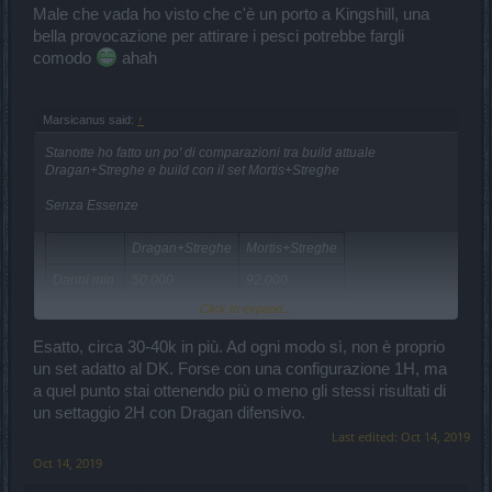
Male che vada ho visto che c'è un porto a Kingshill, una
bella provocazione per attirare i pesci potrebbe fargli
comodo
ahah
Marsicanus said:
↑
Stanotte ho fatto un po' di comparazioni tra build attuale
Dragan+Streghe e build con il set Mortis+Streghe
Senza Essenze
Dragan+Streghe
Mortis+Streghe
Danni min
50.000
92.000
Click to expand...
Danni max
62.000
115.000
Critici %
5,00
4,26
Esatto, circa 30-40k in più. Ad ogni modo sì, non è proprio
un set adatto al DK. Forse con una configurazione 1H, ma
DPI
820.680
1.336.355
a quel punto stai ottenendo più o meno gli stessi risultati di
un settaggio 2H con Dragan difensivo.
Essenze Rosse
Last edited:
Oct 14, 2019
Dragan+Streghe
Mortis+Streghe
Oct 14, 2019
Danni min
90.000
125.000