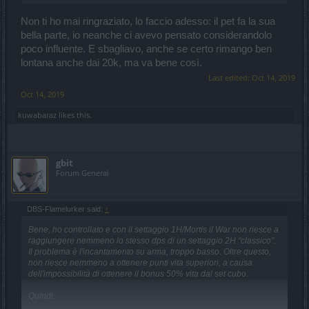
Non ti ho mai ringraziato, lo faccio adesso: il pet fa la sua
bella parte, io neanche ci avevo pensato considerandolo
poco influente. E sbagliavo, anche se certo rimango ben
lontana anche dai 20k, ma va bene così.
Last edited:
Oct 14, 2019
Oct 14, 2019
kuwabaraz
likes this.
gbit
Forum General
DBS-Flamelurker said:
↑
Bene, ho controllato e con il settaggio 1H/Mortis il War non riesce a
raggiungere nemmeno lo stesso dps di un settaggio 2H "classico".
Il problema è l'incantamento su arma, troppo basso. Oltre questo,
non riesce nemmeno a ottenere punti vita superiori, a causa
dell'impossibilità di ottenere il bonus 50% vita dal set cubo.
Quindi: