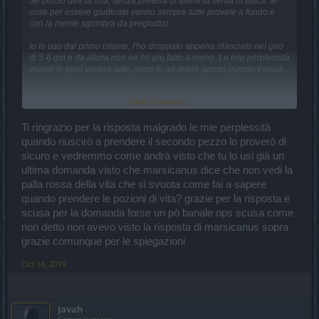
Se posso dire la mia, senza pretesa di avere la verità in tasca: le
cose per essere giudicate vanno sempre tutte provate a fondo e
con la mente sgombra da pregiudizi.
Io lo uso dal primo istante, l'ho droppato appena rilasciato nel giro
di 5-6 giri e da allora non ne ho più fatto a meno. Le mie perplessità
iniziali le puoi vedere tutte, sono io ad avere aperto questo thread...
Ad oggi posso dire questo: è un set fantastico ed estremo, come
Click to expand...
deve essere il set che porta il nome dell'essere più demoniaco
presente nel gioco. Finalmente hanno rilasciato qualcosa che
rappresenta l'eccesso, e come tale non fa per tutti... come giusto
Ti ringrazio per la risposta malgrado le mie perplessità
che sia per gli eccessi. E' un set che rasenta l'usabilità persino per
quando riuscirò a prendere il secondo pezzo lo proverò di
chi è endgame ma, sfruttato con intelligenza e perizia, dà risultati
sicuro e vedremmo come andrà visto che tu lo usi già un
ineguagliabili. Certo, non so davvero dire se e come potrebbe
ultima domanda visto che marsicanus dice che non vedi la
riuscire ad usarlo un war con settaggio a 2 mani nelle infernali più
alte, ma io mi limito alla mia classe.
palla rossa della vita che si svuota come fai a sapere
quando prendere le pozioni di vita? grazie per la risposta e
Ci sarebbe molto da parlare a riguardo di questo set, ma poichè
scusa per la domanda forse un pò banale ops scusa come
appunto non sono qui per insegnare niente, credo che ognuno
non detto non avevo visto la risposta di marsicanus sopra
debba (se vuole) trovare a proprie spese la maniera per conviverci.
Uno dei suoi vantaggi: rende molto meno dipendenti dall'arma che
grazie comunque per le spiegazioni
si usa, nel senso che il boost che fornisce è tale e tanto da slegare
il giocatore dal vincolo dei 10k danno in più o meno che può fornire
Oct 14, 2019
questa o quell'arma. E non mi pare poco, alla luce delle polemiche
sulla imminente r224.
Javah
Venendo alle domande specifiche di
corrado66
, confermo quanto