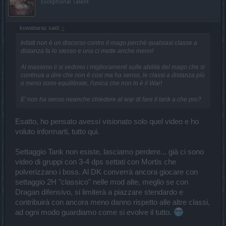
Exceptional Talent
kuwabaraz said:
↑
Infatti non è un discorso contro il mago perché qualsiasi classe a
distanza fa lo stesso e una ci mette anche meno!
Al massimo li si vedono i miglioramenti sulle abilità del mago che si
continua a dire che non è cosi ma ha senso, le classi a distanza più
o meno sono equilibrate, l'unica che non lo è il War!
E' non ha senso neanche chiedere al war di fare il tank a che pro?
Esatto, ho pensato avessi visionato solo quel video e ho
voluto informarti, tutto qui.
Settaggio Tank non esiste, lasciamo perdere... già ci sono
video di gruppi con 3-4 dps settati con Mortis che
polverizzano i boss. Al DK converrà ancora giocare con
settaggio 2H "classico" nelle mod alte, meglio se con
Dragan difensivo, si limiterà a piazzare stendardo e
contribuirà con ancora meno danno rispetto alle altre classi,
ad ogni modo guardiamo come si evolve il tutto.