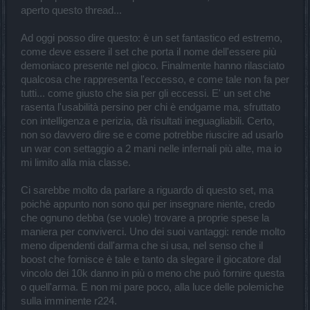
aperto questo thread...
Ad oggi posso dire questo: è un set fantastico ed estremo,
come deve essere il set che porta il nome dell'essere più
demoniaco presente nel gioco. Finalmente hanno rilasciato
qualcosa che rappresenta l'eccesso, e come tale non fa per
tutti... come giusto che sia per gli eccessi. E' un set che
rasenta l'usabilità persino per chi è endgame ma, sfruttato
con intelligenza e perizia, dà risultati ineguagliabili. Certo,
non so davvero dire se e come potrebbe riuscire ad usarlo
un war con settaggio a 2 mani nelle infernali più alte, ma io
mi limito alla mia classe.
Ci sarebbe molto da parlare a riguardo di questo set, ma
poichè appunto non sono qui per insegnare niente, credo
che ognuno debba (se vuole) trovare a proprie spese la
maniera per conviverci. Uno dei suoi vantaggi: rende molto
meno dipendenti dall'arma che si usa, nel senso che il
boost che fornisce è tale e tanto da slegare il giocatore dal
vincolo dei 10k danno in più o meno che può fornire questa
o quell'arma. E non mi pare poco, alla luce delle polemiche
sulla imminente r224.