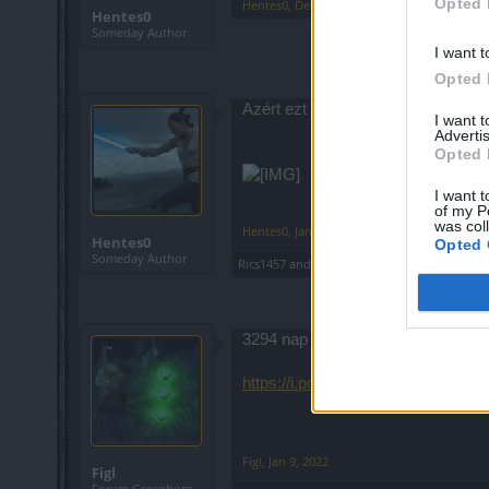
Opted 
Hentes0
,
Dec 5, 2021
Hentes0
Someday Author
I want t
Opted 
Azért ezt is lehetne jutalmazni.
I want 
Advertis
Opted 
I want t
of my P
was col
Hentes0
,
Jan 8, 2022
Hentes0
Opted 
Someday Author
Rics1457
and
StSanya
like this.
3294 nap egy kicsit több
https://i.postimg.cc/3Nbr4RgW/dro
Figl
,
Jan 9, 2022
Figl
Forum Greenhorn