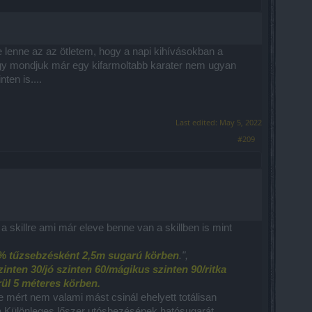
 lenne az az ötletem, hogy a napi kihívásokban a
így mondjuk már egy kifarmoltabb karater nem ugyan
ten is....
Last edited:
May 5, 2022
#209
 skillre ami már eleve benne van a skillben is mint
% tűzsebzésként 2,5m sugarú körben
.",
nten 30/jó szinten 60/mágikus szinten 90/ritka
rül 5 méteres körben.
mért nem valami mást csinál ehelyett totálisan
 a Különleges lőszer utósbezésének hatósugarát