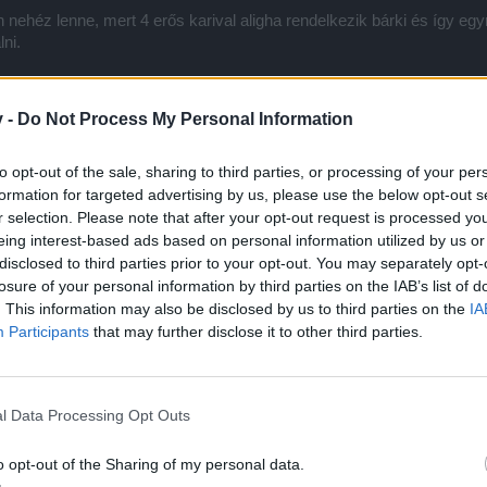
ően nehéz lenne, mert 4 erős karival aligha rendelkezik bárki és így 
lni.
v -
Do Not Process My Personal Information
r valamit, mert le van akadva. Mondjuk vadi új arénát is lehetne csin
na 1 klán, minden hónapban egyszer (elsején). (Amolyan klánháború) Am
to opt-out of the sale, sharing to third parties, or processing of your per
 egy kis aranyat, lóherét, andert. Így a sok klán nélküli is próbálna 
formation for targeted advertising by us, please use the below opt-out s
r selection. Please note that after your opt-out request is processed y
eing interest-based ads based on personal information utilized by us or
disclosed to third parties prior to your opt-out. You may separately opt-
losure of your personal information by third parties on the IAB’s list of
. This information may also be disclosed by us to third parties on the
IA
Participants
that may further disclose it to other third parties.
etne venni, ha már eltörölték a 3 naposat. Pláne a prémiumnap alkalm
l Data Processing Opt Outs
o opt-out of the Sharing of my personal data.