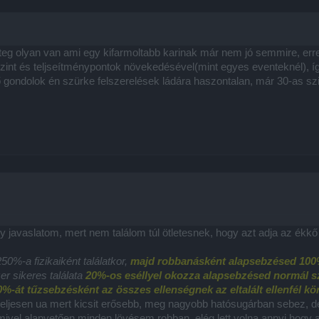
eteg olyan van ami egy kifarmoltabb karinak már nem jó semmire, erre
zint és teljseítménypontok növekedésével(mint egyes eventeknél), 
 gondolok én szürke felszerelések ládára haszontalan, már 30-as szin
 javaslatom, mert nem találom túl ötletesnek, hogy azt adja az ékkő a
0%-a fizikaiként találatkor,
majd robbanásként alapsebzésed 100
zer
sikeres találata
20%-os eséllyel okozza alapsebzésed normál szi
%-át tűzsebzésként az összes ellenségnek az eltalált ellenfél kö
ljesen ua mert kicsit erősebb, meg nagyobb hatósugárban sebez, de 
ivel alapvetően minden lövésem robban, elég lett volna annyi hogy