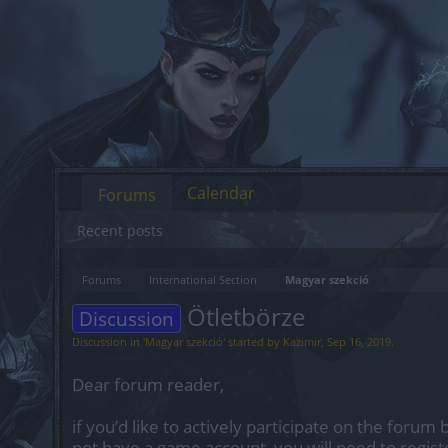
Calendar
Forums
Recent posts
Forums
International Section
Magyar szekció
Ötletbörze
Discussion
Discussion in '
Magyar szekció
' started by
Kazimir
,
Sep 16, 2019
.
Dear forum reader,
if you’d like to actively participate on the forum 
not have a game account, you will need to regist