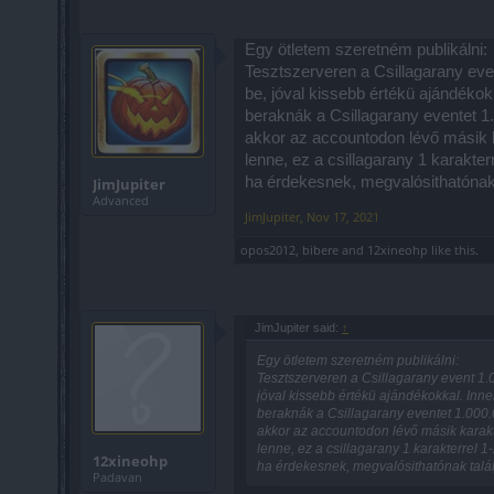
Egy ötletem szeretném publikálni:
Tesztszerveren a Csillagarany eve
be, jóval kissebb értékü ajándékok
beraknák a Csillagarany eventet 1
akkor az accountodon lévő másik k
lenne, ez a csillagarany 1 karakter
ha érdekesnek, megvalósithatónak t
JimJupiter
Advanced
JimJupiter
,
Nov 17, 2021
opos2012
,
bibere
and
12xineohp
like this.
JimJupiter said:
↑
Egy ötletem szeretném publikálni:
Tesztszerveren a Csillagarany event 1.
jóval kissebb értékü ajándékokkal. Inne
beraknák a Csillagarany eventet 1.000.
akkor az accountodon lévő másik karak
lenne, ez a csillagarany 1 karakterrel 1
12xineohp
ha érdekesnek, megvalósithatónak találj
Padavan