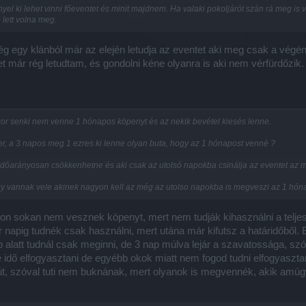
yel ki lehet vinni főeventet és minit majdnem. Ha valaki pokoljárót szán rá meg is
 lett volna meg.
ég egy klánból már az elején letudja az eventet aki meg csak a végé
 már rég letudtam, és gondolni kéne olyanra is aki nem vérfürdőzik.
kor senki nem venne 1 hónapos köpenyt és az nekik bevétel kiesés lenne.
, a 3 napos meg 1 ezres ki lenne olyan buta, hogy az 1 hónapost venné ?
dőarányosan csökkenhetne és aki csak az utolsó napokba csinálja az eventet az m
 vannak vele akinek nagyon kell az még az utolso napokba is megveszi az 1 hónap
yon sokan nem vesznek köpenyt, mert nem tudják kihasználni a teljes
 napig tudnék csak használni, mert utána már kifutsz a határidőből.
p alatt tudnál csak meginni, de 3 nap múlva lejár a szavatossága, s
dő elfogyasztani de egyébb okok miatt nem fogod tudni elfogyasztan
t, szóval tuti nem buknának, mert olyanok is megvennék, akik amúg