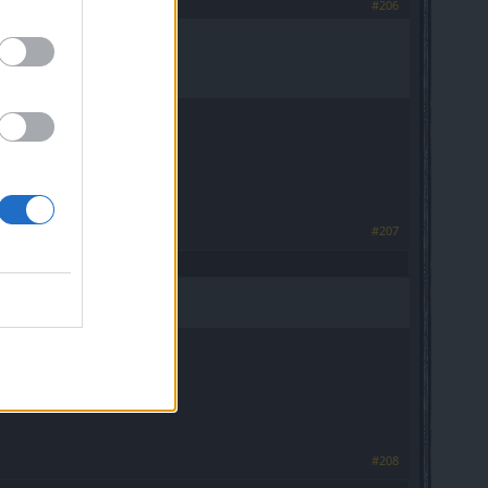
#206
#207
#208