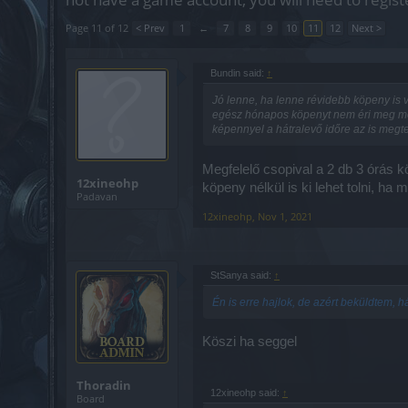
Page 11 of 12
< Prev
1
←
7
8
9
10
11
12
Next >
Bundin said:
↑
Jó lenne, ha lenne révidebb köpeny is 
egész hónapos köpenyt nem éri meg mond
képennyel a hátralevő időre az is megt
Megfelelő csopival a 2 db 3 órás k
12xineohp
köpeny nélkül is ki lehet tolni, ha 
Padavan
12xineohp
,
Nov 1, 2021
StSanya said:
↑
Én is erre hajlok, de azért beküldtem, há
Köszi ha seggel
Thoradin
12xineohp said:
↑
Board