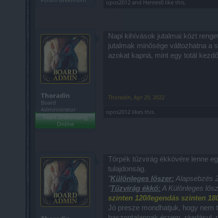
opos2012
and
Hentes0
like this.
Napi kihívások jutalmai közt reng
jutalmak minősége változhatna a s
azokat kapná, mint egy totál kezdő
Thoradin
Thoradin
,
Apr 29, 2022
Board
Administrator
opos2012
likes this.
Team Drakensang
Online
Törpék tűzvirág ékkövére lenne egy
tulajdonság.
"
Különleges lőszer:
Alapsebzés 25
"
Tűzvirág ékkő:
A Különleges lős
szinten 120/legendás szinten 180
Jó presze mondhatjuk, hogy nem te
haszontalannak érzem, ráadásul, m