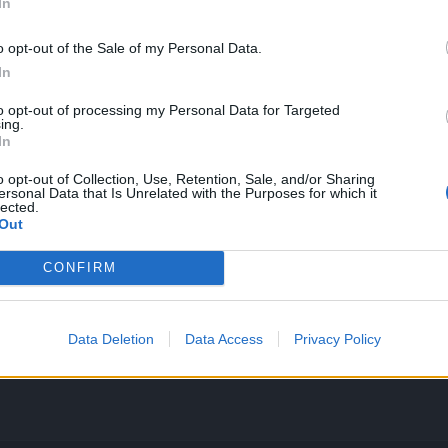
In
o opt-out of the Sale of my Personal Data.
In
to opt-out of processing my Personal Data for Targeted
ing.
In
o opt-out of Collection, Use, Retention, Sale, and/or Sharing
ersonal Data that Is Unrelated with the Purposes for which it
lected.
Out
CONFIRM
Data Deletion
Data Access
Privacy Policy
-release253-21-0.jpg