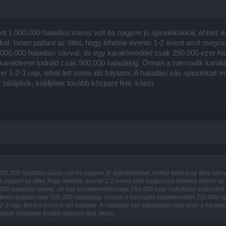
nt 1.000.000 haladási sávos volt és nagyon jó ajándékokkal, ehhez ké
kal. Innen pattant az ötlet, hogy lehetne évente 1-2 event amit megos
.000.000 haladási sávval, de egy karaktereddel csak 250.000 ezer ha
arakterrel tudnád csak 500.000 haladásig. Onnan a harmadik karakt
rel 1-2-3 nap, tehát lett volna idő folytatni. A haladási sáv ajándéka
aláljátok, küldjétek tovább központ felé, köszi.
000.000 haladási sávos volt és nagyon jó ajándékokkal, ehhez képest az éles szerv
n pattant az ötlet, hogy lehetne évente 1-2 event amit megosztva lehetne kivinni az
000 haladási sávval, de egy karaktereddel csak 250.000 ezer haladásig számolna. 
terrel tudnád csak 500.000 haladásig. Onnan a harmadik karaktereddel 750.000-ig
-2-3 nap, tehát lett volna idő folytatni. A haladási sáv ajándékait meg azon a karak
átok, küldjétek tovább központ felé, köszi.