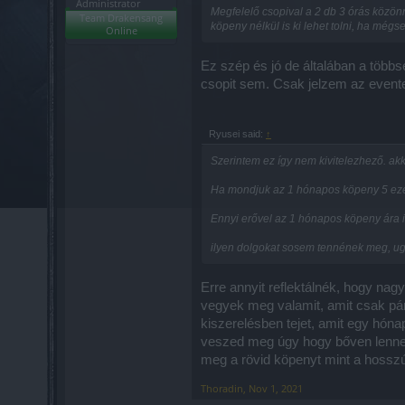
Administrator
Megfelelő csopival a 2 db 3 órás közönn
Team Drakensang
köpeny nélkül is ki lehet tolni, ha mégse
Online
Ez szép és jó de általában a többs
csopit sem. Csak jelzem az eventet
Ryusei said:
↑
Szerintem ez így nem kivitelezhező. ak
Ha mondjuk az 1 hónapos köpeny 5 ezer
Ennyi erővel az 1 hónapos köpeny ára i
ilyen dolgokat sosem tennének meg, ugy
Erre annyit reflektálnék, hogy nag
vegyek meg valamit, amit csak pár
kiszerelésben tejet, amit egy hóna
veszed meg úgy hogy bőven lenne i
meg a rövid köpenyt mint a hosszú
Thoradin
,
Nov 1, 2021