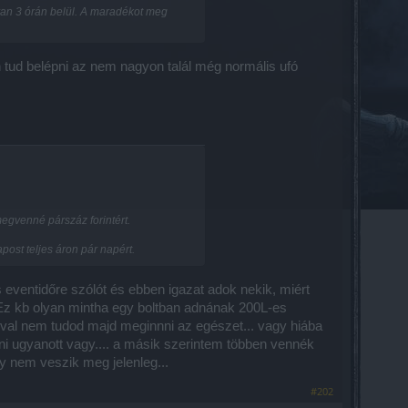
 van 3 órán belül. A maradékot meg
n tud belépni az nem nagyon talál még normális ufó
egvenné párszáz forintért.
ost teljes áron pár napért.
 eventidőre szólót és ebben igazat adok nekik, miért
 Ez kb olyan mintha egy boltban adnának 200L-es
zóval nem tudod majd meginnni az egészet... vagy hiába
i ugyanott vagy.... a másik szerintem többen vennék
y nem veszik meg jelenleg...
#202