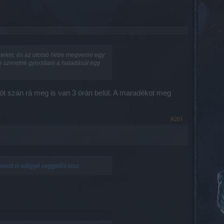
teket, és az utolsó hétre megvenni egy
 szeretné gyorsítani a haladását egy
árót szán rá meg is van 3 órán belül. A maradékot meg
#201
event is eléggé seggelős lesz...