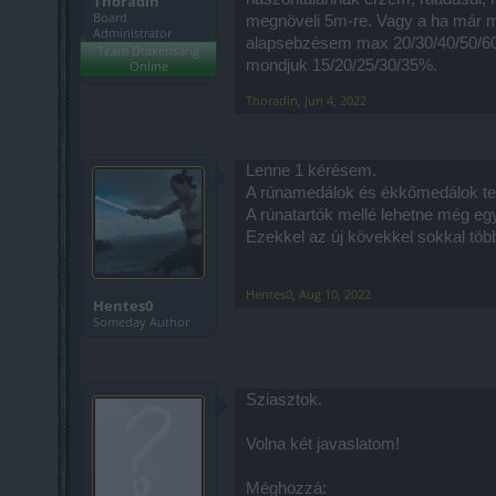
Thoradin
Board
megnöveli 5m-re. Vagy a ha már m
Administrator
alapsebzésem max 20/30/40/50/60%
Team Drakensang
mondjuk 15/20/25/30/35%.
Online
Thoradin
,
Jun 4, 2022
Lenne 1 kérésem.
A rúnamedálok és ékkőmedálok tele
A rúnatartók mellé lehetne még egy 
Ezekkel az új kövekkel sokkal töb
Hentes0
,
Aug 10, 2022
Hentes0
Someday Author
Sziasztok.
Volna két javaslatom!
Méghozzá: