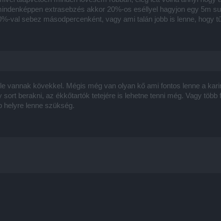
indenképpen extrasebzés akkor 20%-os eséllyel hagyjon egy 5m suga
-val sebez másodpercenként, vagy ami talán jobb is lenne, hogy t
 vannak kövekkel. Mégis még van olyan kő ami fontos lenne a karin
sort berakni, az ékkőtartók tetejére is lehetne tenni még. Vagy több fo
b helyre lenne szükség.