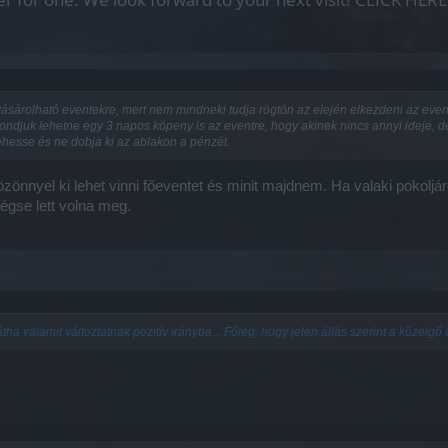
vásárolható eventekre, mert nem mindneki tudja rögtön az elején elkezdeni az even
juk lehetne egy 3 napos köpeny is az eventre, hogy akinek nincs annyi ideje, de
ehesse és ne dobja ki az ablakon a pénzét.
özönnyel ki lehet vinni főeventet és minit majdnem. Ha valaki pokolj
mégse lett volna meg.
tha valamit változtatnak pozitív irányba... Főleg, hogy jelen állás szerint a közelgő 