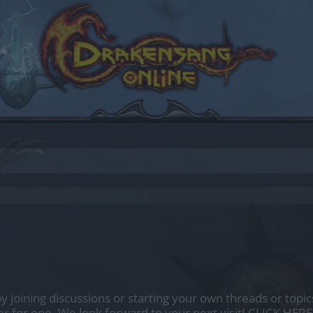
by joining discussions or starting your own threads or topics
er for one. We look forward to your next visit!
CLICK HERE