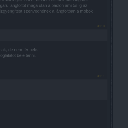
rú lángfoltot maga után a padlón ami 5s ig az
űzgyengítést szenvednének a lángfoltban a mobok
#210
ak, de nem fér bele.
glalatot bele tenni.
#211