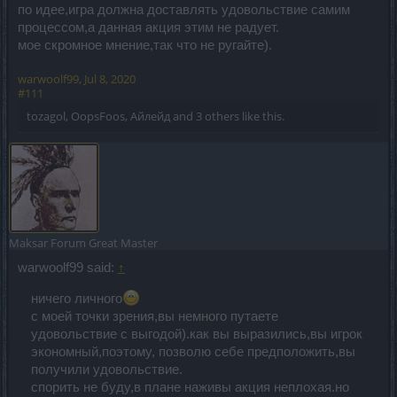
по идее,игра должна доставлять удовольствие самим
процессом,а данная акция этим не радует.
мое скромное мнение,так что не ругайте).
warwoolf99
,
Jul 8, 2020
#111
tozagol
,
OopsFoos
,
Айлейд
and
3 others
like this.
Maksar
Forum Great Master
warwoolf99 said:
↑
ничего личного
с моей точки зрения,вы немного путаете
удовольствие с выгодой).как вы выразились,вы игрок
экономный,поэтому, позволю себе предположить,вы
получили удовольствие.
спорить не буду,в плане наживы акция неплохая.но