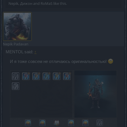
Nepik
,
Дижон
and
RoMaS
like this.
Nepik
Padavan
MENTOL said:
↑
И я тоже совсем не отличаюсь оригинальностью!