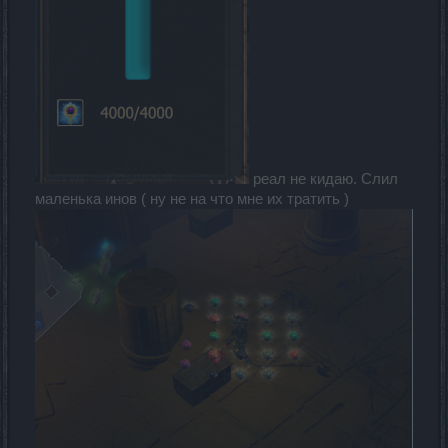
реал не кидаю. Слил
маленька инов ( ну не на что мне их тратить )