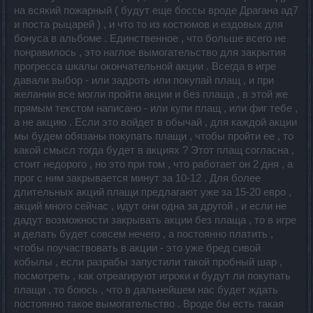
на всякий пожарный ( будут еще боссы вроде Драгана ад7
и поста рыцарей ) , и что то из костюмов и ездовых для
бонуса в альбоме . Единственное , что больше всего не
понравилось , это наглое вымогательство для закрытия
прогресса шкалы окончательной акции . Всегда в игре
давали выбор - или задроть или покупай плащ , и при
желании все могли пройти акции и без плаща , в этой же
прямым текстом написано - или купи плащ , или фиг тебе ,
а не акцию . Если это войдет в обычай , для каждой акции
мы будем обязаны покупать плащи , чтобы пройти ее , то
какой смысл тогда будет в акциях ? Этот плащ согласна ,
стоит недорого , но это при том , что работает он 2 дня , а
прог с ним закрывается минут за 10-12 . Для более
длительных акций плащи предлагают уже за 15-20 евро ,
акций много сейчас , идут они одна за другой , и если не
дадут возможности закрывать акции без плаща , то в игре
и делать будет совсем нечего , а постоянно платить ,
чтобы поучаствовать в акции - это уже бред сивой
кобылы , если разрабы запустили такой пробный шар ,
посмотреть , как отреагируют игроки и будут ли покупать
плащи , то боюсь , что в дальнейшем нас будет ждать
постоянно такое вымогательство . Вроде бы есть такая