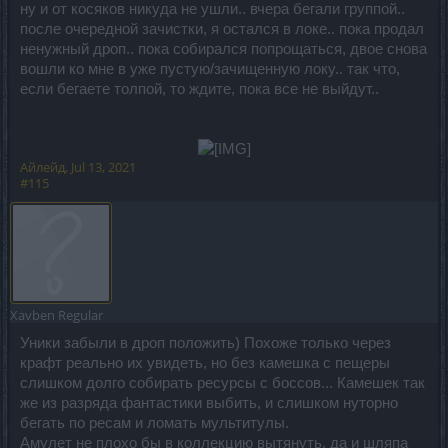
ну и от косяков никуда не ушли.. вчера бегали группой..
после очередной зачистки, я остался в локе.. пока продал
ненужный дроп.. пока собирался попрощаться, двое снова
вошли ко мне в уже пустую/зачищенную локу.. так что,
если бегаете толпой, то ждите, пока все не выйдут..
Айлейд
,
Jul 13, 2021
#115
Xavben
Regular
Уники забыли в дроп положить) Похоже только через
крафт реально их увидеть, но без камешка с пещеры
слишком долго собирать ресурсы с боссов... Камешек так
же из разряда фантастики выбить, и слишком нуторно
бегать по ресам и ломать мультитулы.
Амулет не плохо бы в коллекцию вытянуть, да и шляпа