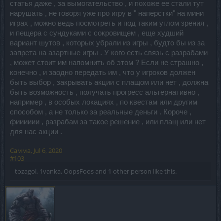
статья даже , за вымогательство , и похоже ее стали тут
нарушать , не говоря уже про игру в " наперстки" на мини
играх , можно ведь посмотреть и под таким углом зрения ,
и пещера с сундуками с сокровищем , еще худший
вариант шутов , которых убрали из игры , будто бы из за
запрета на азартные игры . У кого есть связь с разрабами
, может стоит им напомнить об этом ? Если не страшно ,
конечно , и заодно передать им , что у игроков должен
быть выбор , закрывать акции с плащом или нет , должна
быть возможность , получать прогресс альтернативно ,
например , в особых локациях , по квестам или другим
способом , а не только за реальные деньги . Короче ,
фииииии , разрабам за такое решение , или плащ или нет
для нас акции .
Самма
,
Jul 6, 2020
#103
tozagol
,
1vanka
,
OopsFoos
and
1 other person
like this.