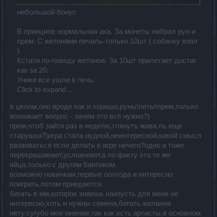
небольшой бонус
В принципе нормальная ака. За монеты набрал рун и
прем. С жетонами печаль-только 10шт ( собачку взял
)
Кстати по-поводу жетонов. За 10шт прилетает достиг
как за 20.
Уники все ушли в печь.
Click to expand...
в целом,оно вроде как и хорошо,руны\петы\прем,только
возникает вопрос - зачем это всё нужно?)
прем,чтоб зайти раз в неделю,глянуть жива ль еще
старушка?)игра стала нудной,неинтересной,какой смысл
развиваться если делать в игре нечего?одно и тоже
перекрашивают,усложняют,а по факту это те же
яйца,только с другим бантиком.
возможно новичкам,первые полгода и интересно
поиграть,потом приедается.
бегать в мм,которое знаешь наизусть для меня не
интересно,хоть и нужны семена,бегать желания
нету.сугубо мое мнение,так как есть артисты,в основном