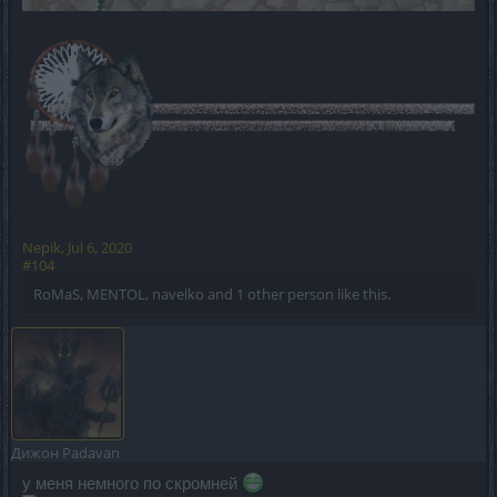
Nepik
,
Jul 6, 2020
#104
RoMaS
,
MENTOL
,
navelko
and
1 other person
like this.
Дижон
Padavan
у меня немного по скромней