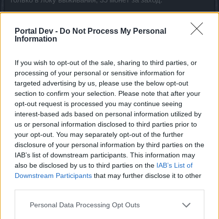
только в локу выживания, 35 монет за заход.
Portal Dev -
Do Not Process My Personal
Information
If you wish to opt-out of the sale, sharing to third parties, or
processing of your personal or sensitive information for
targeted advertising by us, please use the below opt-out
section to confirm your selection. Please note that after your
opt-out request is processed you may continue seeing
Nepik
,
Jul 6, 2020
interest-based ads based on personal information utilized by
#106
us or personal information disclosed to third parties prior to
Дижон
likes this.
your opt-out. You may separately opt-out of the further
disclosure of your personal information by third parties on the
IAB’s list of downstream participants. This information may
also be disclosed by us to third parties on the
IAB’s List of
Downstream Participants
that may further disclose it to other
third parties.
Ваасdwarf
Forum Apprentice
Personal Data Processing Opt Outs
В целом я аккой доволен, джокеры и пару рун за маунтов,