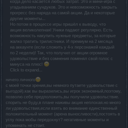
когда дело касается любых затрат. Это и мини-игра с
угадыванием сундуков. Это и невозможность закрыть
прогресс без наряда на самой акции. Да и некоторые
другие моменты...
Но потом в процессе игры пришёл к выводу, что
акция великолепная! Уники падают регулярно. Есть
возможность накупить нужные предметы, за которые
жалко тратить трилистники. И премиум на 2 месяца
на аккаунте (если сложить у 4-х персонажей каждый
по 2 недели)! Так, что получил от акции огромное
удовольствие и без сомнения поменял свой голос с
минуса на плюс!
Click to expand...
ничего личного
с моей точки зрения,вы немного путаете удовольствие с
выгодой).как вы выразились,вы игрок экономный,поэтому,
позволю себе предположить,вы получили удовольствие.
спорить не буду,в плане наживы акция неплохая.но много
ли удовольствия,если взять во внимание единственный
положительный момент (арена выносливости),постоять в
углу пока мобы передохнут? негативные моменты и
упоминать не стоит.