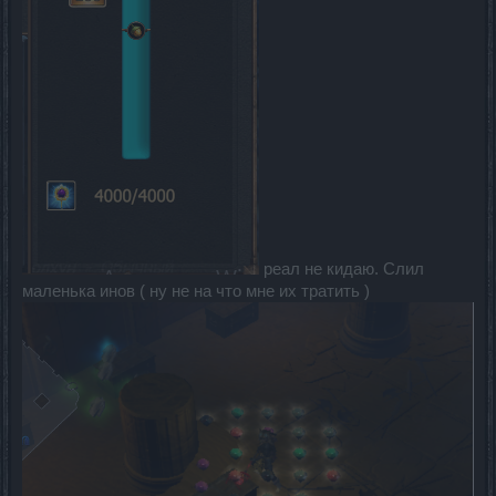
реал не кидаю. Слил
маленька инов ( ну не на что мне их тратить )