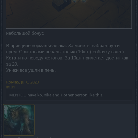
небольшой бонус
В принципе нормальная ака. За монеты набрал рун и
прем. С жетонами печаль-только 10шт ( собачку взял )
Кстати по-поводу жетонов. За 10шт прилетает достиг как
за 20.
Уники все ушли в печь.
RoMaS
,
Jul 6, 2020
#101
MENTOL
,
navelko
,
nika
and
1 other person
like this.