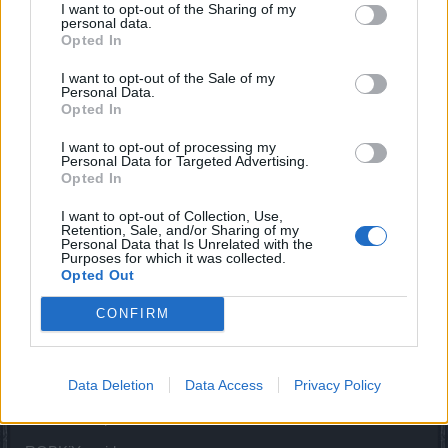
ремень усердия приобрел. Скучная, но полезная ака для
I want to opt-out of the Sharing of my
personal data.
моего не сильного пара)
Opted In
Ваасdwarf
,
Jul 7, 2020
#107
I want to opt-out of the Sale of my
Personal Data.
MENTOL
likes this.
Opted In
I want to opt-out of processing my
Personal Data for Targeted Advertising.
Opted In
I want to opt-out of Collection, Use,
Retention, Sale, and/or Sharing of my
Personal Data that Is Unrelated with the
MENTOL
Living Forum Legend
Purposes for which it was collected.
Nepik said:
↑
Opted Out
Стало так...
CONFIRM
Click to expand...
Дижон said:
↑
Data Deletion
Data Access
Privacy Policy
у меня немного по скромней
Click to expand...