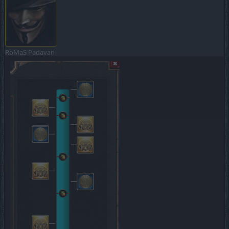
RoMaS
Padavan