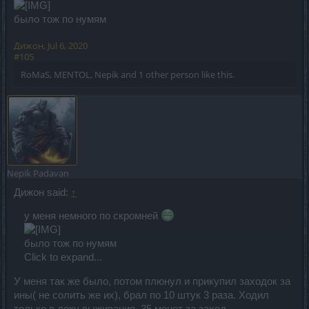
было тож по нумям
Дижон
,
Jul 6, 2020
#105
RoMaS
,
MENTOL
,
Nepik
and
1 other person
like this.
Nepik
Padavan
Дижон said:
↑
у меня немного по скромней
было тож по нумям
Click to expand...
У меня так же было, потом плюнул и прикупил заходок за
ины( не солить же их), брал по 10 штук 3 раза. Ходил