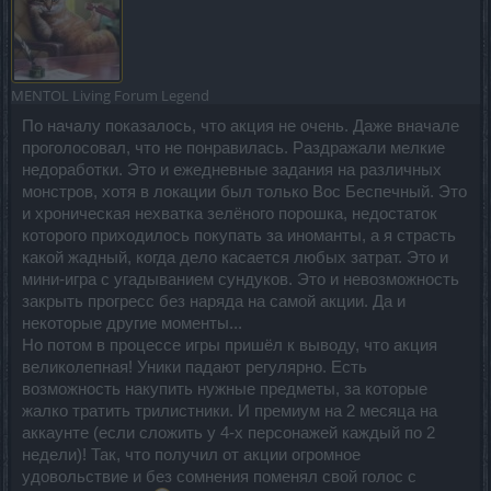
MENTOL
Living Forum Legend
По началу показалось, что акция не очень. Даже вначале
проголосовал, что не понравилась. Раздражали мелкие
недоработки. Это и ежедневные задания на различных
монстров, хотя в локации был только Вос Беспечный. Это
и хроническая нехватка зелёного порошка, недостаток
которого приходилось покупать за иноманты, а я страсть
какой жадный, когда дело касается любых затрат. Это и
мини-игра с угадыванием сундуков. Это и невозможность
закрыть прогресс без наряда на самой акции. Да и
некоторые другие моменты...
Но потом в процессе игры пришёл к выводу, что акция
великолепная! Уники падают регулярно. Есть
возможность накупить нужные предметы, за которые
жалко тратить трилистники. И премиум на 2 месяца на
аккаунте (если сложить у 4-х персонажей каждый по 2
недели)! Так, что получил от акции огромное
удовольствие и без сомнения поменял свой голос с