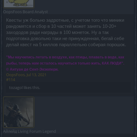
OopsFoos
Board Analyst
Квесты уж больно задротные, с учетом того что миники
рандомятся и сбор в 10 частей может занять 10-20+
захододов ради награды в 100 монеток. Ну а так
подготовка довольно таки не принужденная, бегай себе
делай квест на 5 киллов параллельно собирая порошок.
"Мы научились летать в воздухе, как птицы, плавать в воде, как
рыбы, теперь нам осталось научиться только жить, КАК ЛЮДИ".
© Антуан де Сент-Экзюпери.
OopsFoos
,
Jul 13, 2021
#114
tozagol
likes this.
Айлейд
Living Forum Legend