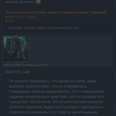
минуса на плюс!
"Если тебе плюют в спину, значит, ты идёшь впереди". Конфуций.
MENTOL
,
Jul 7, 2020
#110
Taurissan
,
Дижон
,
Nepik
and
3 others
like this.
warwoolf99
Someday Author
MENTOL said:
↑
По началу показалось, что акция не очень. Даже
вначале проголосовал, что не понравилась.
Раздражали мелкие недоработки. Это и ежедневные
задания на различных монстров, хотя в локации был
только Вос Беспечный. Это и хроническая нехватка
зелёного порошка, недостаток которого приходилось
покупать за иноманты, а я страсть какой жадный,