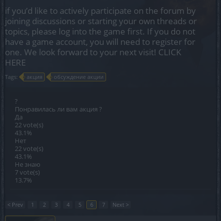
if you’d like to actively participate on the forum by
joining discussions or starting your own threads or
topics, please log into the game first. If you do not
have a game account, you will need to register for
one. We look forward to your next visit!
CLICK
HERE
Tags:
акция
обсуждение акции
?
Понравилась ли вам акция ?
Да
22 vote(s)
43.1%
Нет
22 vote(s)
43.1%
Не знаю
7 vote(s)
13.7%
< Prev
1
2
3
4
5
6
7
Next >