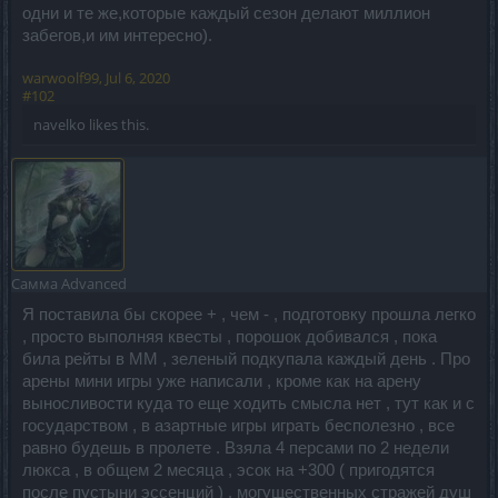
одни и те же,которые каждый сезон делают миллион
забегов,и им интересно).
warwoolf99
,
Jul 6, 2020
#102
navelko
likes this.
Самма
Advanced
Я поставила бы скорее + , чем - , подготовку прошла легко
, просто выполняя квесты , порошок добивался , пока
била рейты в ММ , зеленый подкупала каждый день . Про
арены мини игры уже написали , кроме как на арену
выносливости куда то еще ходить смысла нет , тут как и с
государством , в азартные игры играть бесполезно , все
равно будешь в пролете . Взяла 4 персами по 2 недели
люкса , в общем 2 месяца , эсок на +300 ( пригодятся
после пустыни эссенций ) , могущественных стражей душ