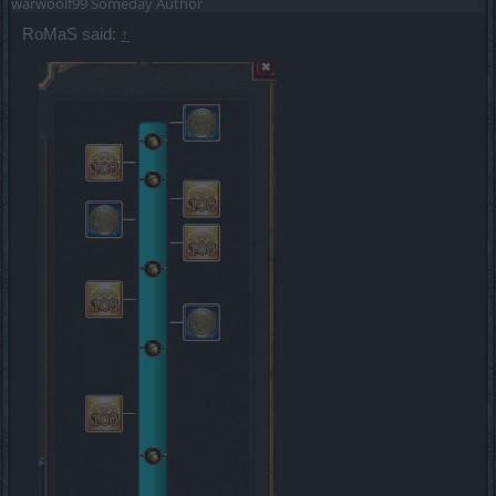
warwoolf99
Someday Author
RoMaS said:
↑