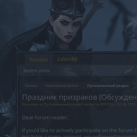
Calendar
Forums
Recent posts
Forums
International Section
Русскоязычный раздел
Праздник призраков (Обсуждени
Discussion in '
Русскоязычный раздел
' started by
MENTOL
,
Oct 30, 2019
.
Dear forum reader,
if you’d like to actively participate on the forum 
not have a game account, you will need to regist