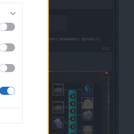
т с 1-2 тычков и ни фига не
 Мортису. Такая же фигня с воинами с флага =)
#203