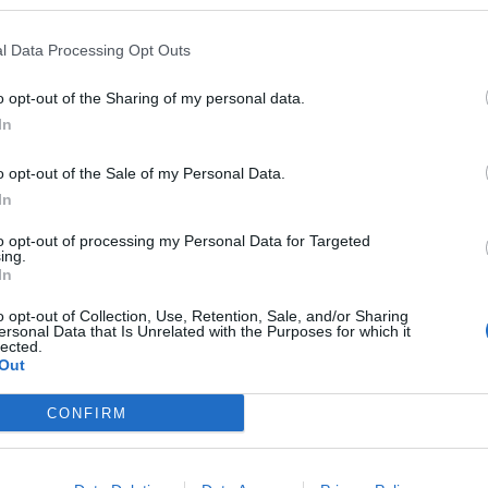
l Data Processing Opt Outs
удет легкая прогулка, кто то постарался над мобами под контролем, падаю
o opt-out of the Sharing of my personal data.
In
ленные мобы даже тычку получить не успевают, как отдают душу
o opt-out of the Sale of my Personal Data.
In
to opt-out of processing my Personal Data for Targeted
ing.
In
o opt-out of Collection, Use, Retention, Sale, and/or Sharing
ersonal Data that Is Unrelated with the Purposes for which it
lected.
Out
CONFIRM