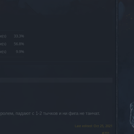
e(s)
33.3%
e(s)
56.8%
e(s)
9.9%
ролем, падают с 1-2 тычков и ни фига не танчат.
Last edited:
Oct 25, 2021
#201