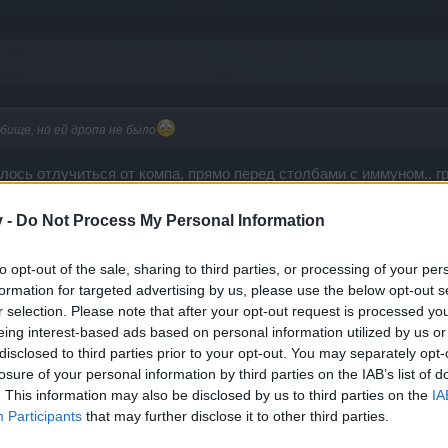
бище, но ей дропа не было
шлось отлучиться от компа, прямо перед столбами с иммуном.. 
нулся, взял иммун и побежал к месту смерти Вендиго.. каково бы
са не было
а так, за вчера выловил 2 кошака.. продал каждого 
v -
Do Not Process My Personal Information
ений, а не рутины.. а огромные прогресс бары, превращают прик
to opt-out of the sale, sharing to third parties, or processing of your per
какой умник придумал убрать уникальные предметы из дропа??
formation for targeted advertising by us, please use the below opt-out s
теперь можно их скрафтить.. но сколько надо пройти этих акций, 
r selection. Please note that after your opt-out request is processed y
ами
eing interest-based ads based on personal information utilized by us or
disclosed to third parties prior to your opt-out. You may separately opt-
losure of your personal information by third parties on the IAB’s list of
. This information may also be disclosed by us to third parties on the
IA
Participants
that may further disclose it to other third parties.