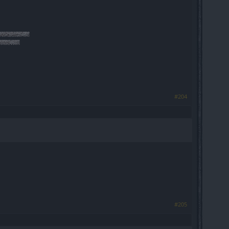
​
#204
#205