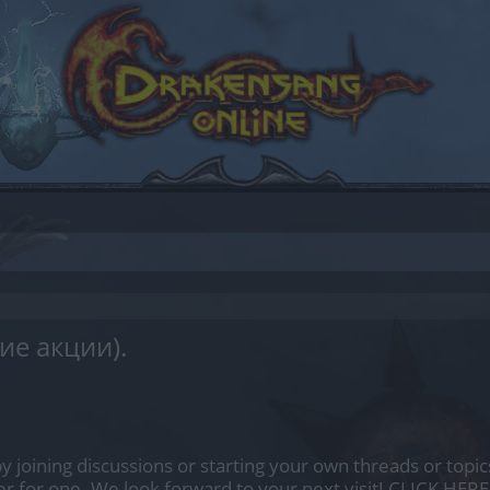
е акции).
by joining discussions or starting your own threads or topics
er for one. We look forward to your next visit!
CLICK HERE