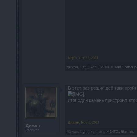
Nepik
,
Oct 27, 2021
Дижон
,
!!!ghj[jlxbr!!!
,
MENTOL
and
1 other p
В этот раз решил всё таки пройт
итог один камень пристроил вто
Дижон
,
Nov 5, 2021
Дижон
Padavan
Maksar
,
!!!ghj[jlxbr!!!
and
MENTOL
like this.