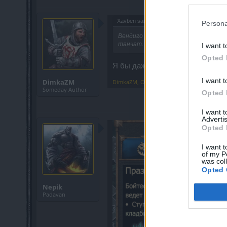
Xavben said:
↑
Persona
Вендиго злой как собака, а думал б
танчат.
I want t
Opted 
Я бы даже сказал, что законтро
I want t
DimkaZM
DimkaZM
,
Oct 26, 2021
Someday Author
Opted 
I want 
Advertis
Opted 
I want t
of my P
was col
Opted 
Nepik
Padavan