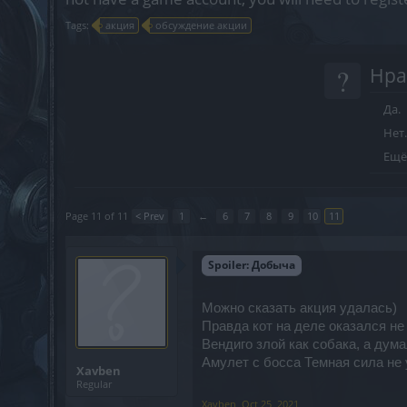
Tags:
акция
обсуждение акции
?
Нра
Да.
Нет.
Ещё
Page 11 of 11
< Prev
1
←
6
7
8
9
10
11
Spoiler:
Добыча
Можно сказать акция удалась)
Правда кот на деле оказался не
Вендиго злой как собака, а дума
Амулет с босса Темная сила не 
Xavben
Regular
Xavben
,
Oct 25, 2021