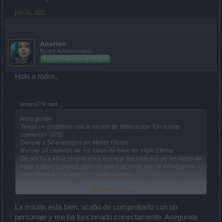
Jun 26, 2022
Anarien
Board Administrator
Team Drakensang Online
Hola a todos,
VenatoR74 said:
↑
Hola gente!
Tengo un problema con la misión de fabricación "Un nuevo
comienzo" (2/3)
Derroté a 50 enemigos en Monte Férreo
Recogí 10 cadenas de los lobos de hielo en Vigía Eterna
De ahí fui a Mina Hognis para entregar las cadenas de los lobos de
hielo a Njord Larsson, pero no aparece como que se entregaron
esos items, por lo tanto no puedo avanzar.
El drama es que es la misión para entrar buscar joyas en la cueva.
Click to expand...
Tampoco se puede eliminar la misión para hacerla nuevamente
porque no aparece en "Q" el bote de la basura para cancelarla.
Alguien puede ayudarme? , por favor.
La misión está bien, acabo de comprobarlo con un
personaje y me ha funcionado correctamente. Asegurate
Server: Agathon