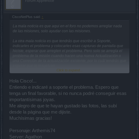
Forum Apprentice
CiscoNetPlus said:
↑
La mala noticia es que aqui en el foro no podemos arreglar nada
de las misiones, solo ayudar con las misiones.
La otra mala noticia es que tendrás que escribir a Soporte,
indicarles el problema y colocarles esas capturas de pantalla que
hiciste, esperar que arreglen el problema. Pero solo se arregla el
problema de la misión cuando hacen una nueva Actualización o
una Correción de la actualización existente, por lo cuál tendrás que
esperar que lo resuelvan.
Click to expand...
Al escribir el problema pideles "Por favor", e indica en pocas
palabras el problema e indica servidor y personaje, anexales las
Hola Cisco!...
capturas. Por lo menos sabrán que hay un problema con esa
Entiendo e indicaré a soporte el problema. Espero que
misión.
tenga un final favorable, si no nunca podré conseguir esas
importantísimas joyas.
Seria bueno que alguién hiciera esa misión para ver si tiene el
mismo problema, asi sabriamos que la misión esta mal y no es un
Me alegro de que te hayan gustado las fotos, las subí
problema con tu personaje.
desde la página que me dijiste.
Muchísimas gracias!
Dejame felicitarte por esas capturas, quedaron de maravilla!!!
Personaje: Arthemis74
Server: Agathon