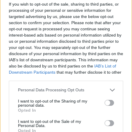
If you wish to opt-out of the sale, sharing to third parties, or
processing of your personal or sensitive information for
targeted advertising by us, please use the below opt-out
section to confirm your selection. Please note that after your
opt-out request is processed you may continue seeing
interest-based ads based on personal information utilized by
us or personal information disclosed to third parties prior to
Click to expand...
your opt-out. You may separately opt-out of the further
disclosure of your personal information by third parties on the
Si, aparece un mensaje que esta en Mantenimiento con tiempo
Aquí subo las imágenes de la misión que te digo...
IAB’s list of downstream participants. This information may
restante 0 segundos, pero igual pude entrar con mi personaje,
aunque al tratar de entrar al evento de sargon aparece Error 21. No
also be disclosed by us to third parties on the
IAB’s List of
sé porque sigue apareciendo ese mensaje.
Imágen 1:
Downstream Participants
that may further disclose it to other
Recolecté las cosas que me pedía la misión...
third parties.
Dejame ver más tarde con unos de mis pekes a ver si puedo hacer
Personal Data Processing Opt Outs
esa misión, después te digo. Hiciste la misión antes de alguna
actualización o mantenimiento del servidor?
I want to opt-out of the Sharing of my
personal data.
Puedes colocar una captura de pantalla de la misión? Usa
Opted In
imgfz.com para subir la imagen.
I want to opt-out of the Sale of my
Edito:
Personal Data.
A ninguno de mis pekes les dan esa misión todavia, asi que no la
Imágen 2:
Opted In
puedo hacer!!!