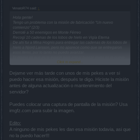
VenatoR74 said:
↑
Hola gente!
Tengo un problema con la misión de fabricación "Un nuevo
comienzo" (2/3)
Derroté a 50 enemigos en Monte Férreo
Recogí 10 cadenas de los lobos de hielo en Vigía Eterna
De ahí fui a Mina Hognis para entregar las cadenas de los lobos de
hielo a Njord Larsson, pero no aparece como que se entregaron
esos items, por lo tanto no puedo avanzar.
El drama es que es la misión para entrar buscar joyas en la cueva.
Click to expand...
Tampoco se puede eliminar la misión para hacerla nuevamente
porque no aparece en "Q" el bote de la basura para cancelarla.
Alguien puede ayudarme? , por favor.
Dejame ver más tarde con unos de mis pekes a ver si
puedo hacer esa misión, después te digo. Hiciste la misión
Server: Agathon
antes de alguna actualización o mantenimiento del
Personaje: Arthemis74
servidor?
Puedes colocar una captura de pantalla de la misión? Usa
imgfz.com para subir la imagen.
Edito:
A ninguno de mis pekes les dan esa misión todavia, asi que
no la puedo hacer!!!