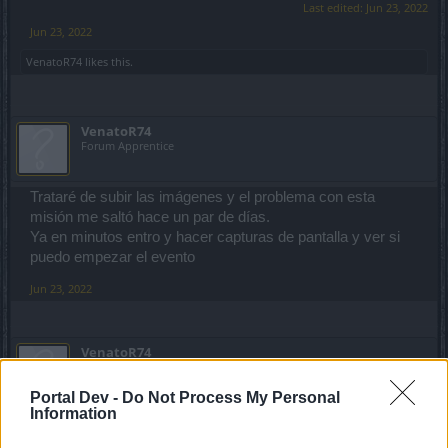
Last edited:
Jun 23, 2022
Jun 23, 2022
VenatoR74
likes this.
VenatoR74
Forum Apprentice
Trataré de subir las imágenes y el problema con esta
misión me saltó hace un par de días.
Ya en minutos entro y hacer capturas de pantalla y ver si
puedo empezar el evento
Jun 23, 2022
VenatoR74
Forum Apprentice
Portal Dev -
Do Not Process My Personal
Information
CiscoNetPlus said:
↑