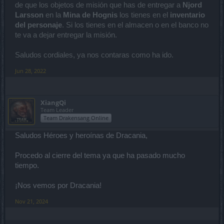
de que los objetos de misión que has de entregar a
Njord
Personaje: Arthemis74
Larsson
en la
Mina de Hognis
los tienes en el
inventario
del personaje
. Si los tienes en el almacen o en el banco no
te va a dejar entregar la misión.
Saludos cordiales, ya nos contaras como ha ido.
Jun 28, 2022
XiangQi
Team Leader
Team Drakensang Online
Saludos Héroes y heroínas de Dracania,
Procedo al cierre del tema ya que ha pasado mucho
tiempo.
¡Nos vemos por Dracania!
Nov 21, 2024