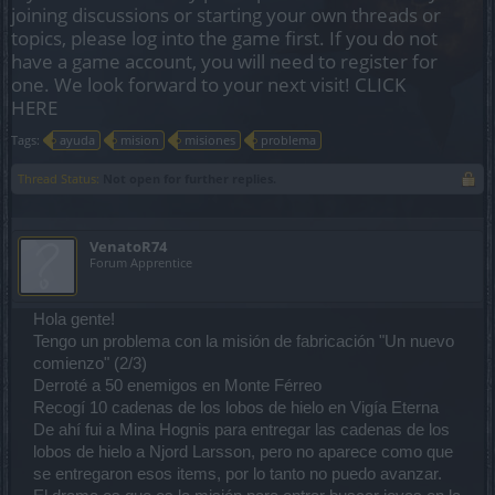
joining discussions or starting your own threads or
topics, please log into the game first. If you do not
have a game account, you will need to register for
one. We look forward to your next visit!
CLICK
HERE
Tags:
ayuda
mision
misiones
problema
Thread Status:
Not open for further replies.
VenatoR74
Forum Apprentice
Hola gente!
Tengo un problema con la misión de fabricación "Un nuevo
comienzo" (2/3)
Derroté a 50 enemigos en Monte Férreo
Recogí 10 cadenas de los lobos de hielo en Vigía Eterna
De ahí fui a Mina Hognis para entregar las cadenas de los
lobos de hielo a Njord Larsson, pero no aparece como que
se entregaron esos items, por lo tanto no puedo avanzar.