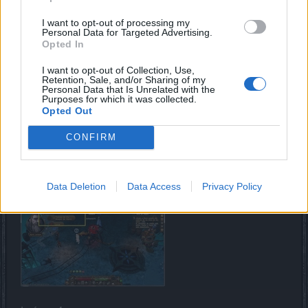
Ya entregué las cadenas a Njord Larsson, pero parece
como que no las hubiese recibido, pués no me deja seguir
I want to opt-out of processing my
adelante con la misión, a la vez que Roxana dice que se
Personal Data for Targeted Advertising.
Opted In
las entregue!... Rarísimo!!!
I want to opt-out of Collection, Use,
Retention, Sale, and/or Sharing of my
Personal Data that Is Unrelated with the
Purposes for which it was collected.
Opted Out
CONFIRM
Imágen 3:
Tampoco aparece en Njord Larsson el icono verde de la
Data Deletion
Data Access
Privacy Policy
misión de fabricación