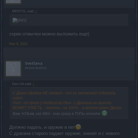
MENTOL said:
↑
скрин отмычки можно выложить еще)
Mar 8, 2020
Svetlana
Active Author
Den-UA said:
↑
С Драги Оружие НЕ падает - его из запчастей собирать
надо!
Пет - по проге у тебя есть Пет.. с Драгана он просто
МОЖЕТ УПАСТЬ... тоесть - не 100%... а просто Шанс Дропа..
Вам, НУБам, как Мёд - так сразу в ТОПы хотите
Должно падать, и оружие и пет
.
С драгана старого падает оружие, значит и с нового