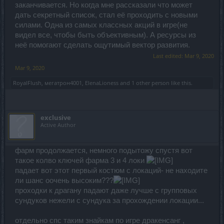
заканчивается. Но когда мне рассказали что может
дать секретный список, стал её проходить с новыми
силами. Одна из самых классных акций в игре(не
видел все, чтобы быть объективным). А ресурсы из
неё помогают сделать ощутимый вектор развития.
Last edited:
Mar 9, 2020
Mar 9, 2020
RoyalFlush
,
мегатрон4001
,
ElenaLioness
and
1 other person
like this.
exclusive
Active Author
фарм продолжается, немного подытожу спустя вот
такое колво ключей фарма 3 и 4 локи
падает вот этот первый костюм с локаций- не находите
ли шанс оочень высоким???
проходки к драгану падают даже лучше с групповых
сундуков нежели с сундука за прохождении локации...
отдельно спс таким знайкам по игре дракенсанг ,