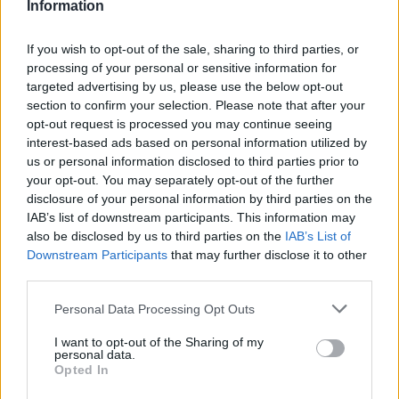
Information
#179
отредактировать.
А то ну, очень неприятно читать некоторые обороты
речи....
If you wish to opt-out of the sale, sharing to third parties, or
И лишится ещё и здесь права общаться...
processing of your personal or sensitive information for
targeted advertising by us, please use the below opt-out
AK47TestPlayer
section to confirm your selection. Please note that after your
opt-out request is processed you may continue seeing
"Не надо тут писать мат, а то пояснять скоро будет
interest-based ads based on personal information utilized by
нечего."
us or personal information disclosed to third parties prior to
Mar 9, 2020
your opt-out. You may separately opt-out of the further
disclosure of your personal information by third parties on the
IAB’s list of downstream participants. This information may
AK47TestPlayer
also be disclosed by us to third parties on the
IAB’s List of
Forum Baron
Downstream Participants
that may further disclose it to other
third parties.
podtdk said:
↑
Personal Data Processing Opt Outs
Добрый день.
Не упало оружие и питомец из нового Драгана при первом
I want to opt-out of the Sharing of my
заходе. И к Чёрным Рыцарям только на 4-й сложности допуск.
personal data.
Opted In
Привет.