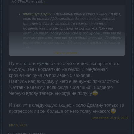
AK47TestPlayer said:
↑
Фиксанули руны
: Уменьшили количество выпадаем рун,
если до релиза 230 выпадало довольно таки хорошо
минимум 5-6 за 30 заходов. То сейчас на данный
момент, мне и моим друзьям по 1-2 штуки. Кому то
даже 3 выпало. Тестровали сразу все уровни, кто то на
высоких (только) кто то на средний (только). Вообщем
выпадало как уже сказал 1-2 шт рун с ящика в большом
зале.
Click to expand...
Ну вот опять нужно было обязательно испортить что
нибудь. Ведь нормально же было: 1 рандомная
крошечная руна за примерно 5 заходов.
Надпись над входому у него еще нужно приколотить:
"Оставь надежду, всяк сюда входящий". Ездового
Черную вдову теперь никогда не получу
И значит в следующую акцию к соло Драгану только за
прогрессом и все, больше от него толку никакого
Last edited:
Mar 8, 2020
Mar 8, 2020
AK47TestPlayer
likes this.