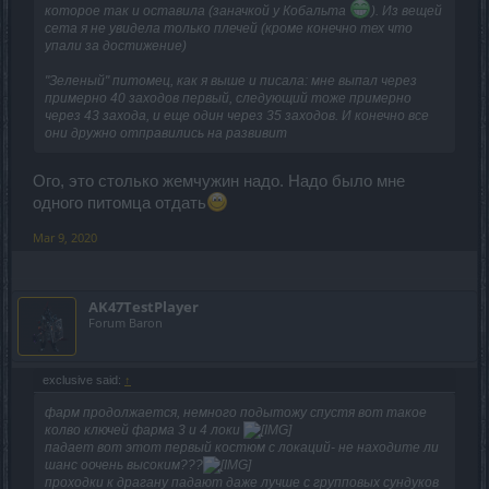
которое так и оставила (заначкой у Кобальта
). Из вещей
сета я не увидела только плечей (кроме конечно тех что
упали за достижение)
"Зеленый" питомец, как я выше и писала: мне выпал через
примерно 40 заходов первый, следующий тоже примерно
через 43 захода, и еще один через 35 заходов. И конечно все
они дружно отправились на развивит
Ого, это столько жемчужин надо. Надо было мне
одного питомца отдать
Mar 9, 2020
AK47TestPlayer
Forum Baron
exclusive said:
↑
фарм продолжается, немного подытожу спустя вот такое
колво ключей фарма 3 и 4 локи
падает вот этот первый костюм с локаций- не находите ли
шанс оочень высоким???
проходки к драгану падают даже лучше с групповых сундуков