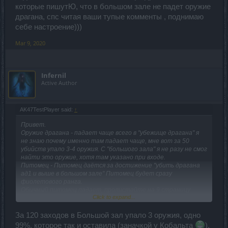
которые пишутЮ, что в большом зале не падет оружие
драгана, спс читая ваши тупые комменты , поднимаю
себе настроение)))
Mar 9, 2020
Infernil
Active Author
AK47TestPlayer said:
↑
Привет.
Оружие драгана - падает чаще всего в "убежище драгана" я
не знаю почему именно там падает чаще, мне вот за 50
убийств упало 3-4 оружия. С "большого зала" я не разу не смог
найти это оружие, хотя там указано при входе.
Питомец - Питомец даётся за достижение "убить драгана
ад1 и выше в большом зале" Питомец будет сразу
фиолетового ранга.
Обычный питомец падает, пролистайте на 9 страницу
Click to expand...
этого обсуждения, и увидите скрин.
За 120 заходов в Большой зал упало 3 оружия, одно
На счет "паука" и "оружия" я передам разработчикам.
99%, которое так и оставила (заначкой у Кобальта
).