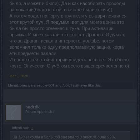
было, а может и были). Да и как насобирать проходы
на локации(благо к этой в начале были ключи)).
А потом ходил на Горгу в группе, и у рыцаря появился
этот крутой луч. Я подумал, вот для моего воина это
была бы просто огненная штука. При активации
прыжка. И мне сказали что это сет Драгана. Я думал,
что за Драган, искал в интернете, youtube, потом
вспомнил только одну предполагаемую акцию, когда
эти предметы падали.
И после всей этой истории увидеть весь сет. Это было
круто. Эпически. С учётом всего вышеперечисленного)
Mar 9, 2020
ElenaLioness
,
мегатрон4001
and
AK47TestPlayer
like this.
podtdk
Forum Apprentice
Infernil said:
↑
За 120 заходов в Большой зал упало 3 оружия, одно 99%,