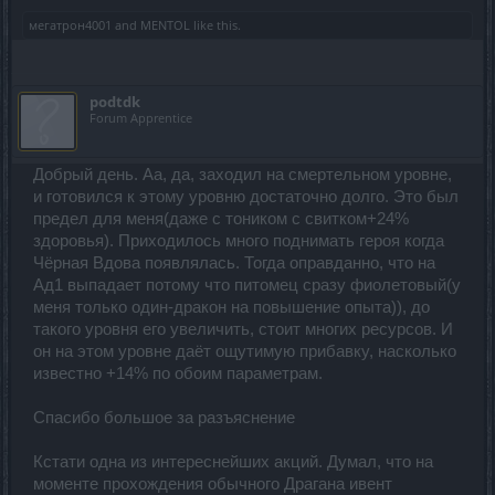
мегатрон4001
and
MENTOL
like this.
podtdk
Forum Apprentice
Добрый день. Аа, да, заходил на смертельном уровне,
и готовился к этому уровню достаточно долго. Это был
предел для меня(даже с тоником с свитком+24%
здоровья). Приходилось много поднимать героя когда
Чёрная Вдова появлялась. Тогда оправданно, что на
Ад1 выпадает потому что питомец сразу фиолетовый(у
меня только один-дракон на повышение опыта)), до
такого уровня его увеличить, стоит многих ресурсов. И
он на этом уровне даёт ощутимую прибавку, насколько
известно +14% по обоим параметрам.
Спасибо большое за разъяснение
Кстати одна из интереснейших акций. Думал, что на
моменте прохождения обычного Драгана ивент