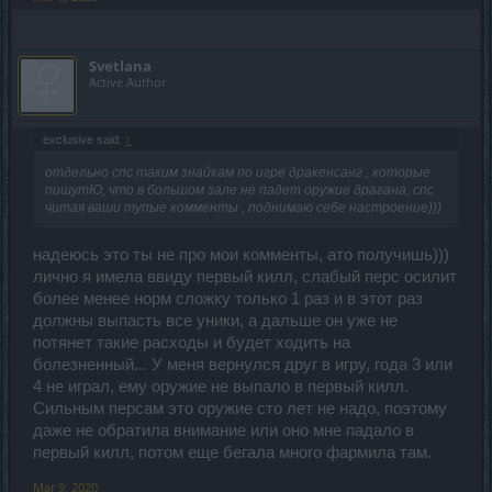
Svetlana
Active Author
exclusive said:
↑
отдельно спс таким знайкам по игре дракенсанг , которые
пишутЮ, что в большом зале не падет оружие драгана, спс
читая ваши тупые комменты , поднимаю себе настроение)))
надеюсь это ты не про мои комменты, ато получишь)))
лично я имела ввиду первый килл, слабый перс осилит
более менее норм сложку только 1 раз и в этот раз
должны выпасть все уники, а дальше он уже не
потянет такие расходы и будет ходить на
болезненный... У меня вернулся друг в игру, года 3 или
4 не играл, ему оружие не выпало в первый килл.
Сильным персам это оружие сто лет не надо, поэтому
даже не обратила внимание или оно мне падало в
первый килл, потом еще бегала много фармила там.
Mar 9, 2020