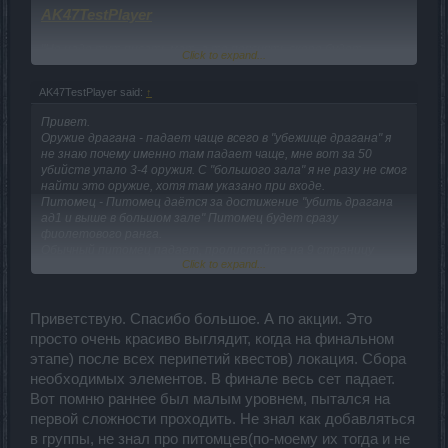
AK47TestPlayer
"Не надо тут писать мат, а то пояснять скоро будет
Click to expand...
нечего."
AK47TestPlayer said:
↑
Привет.
Оружие драгана - падает чаще всего в "убежище драгана" я
не знаю почему именно там падает чаще, мне вот за 50
убийств упало 3-4 оружия. С "большого зала" я не разу не смог
найти это оружие, хотя там указано при входе.
Питомец - Питомец даётся за достижение "убить драгана
ад1 и выше в большом зале" Питомец будет сразу
фиолетового ранга.
Обычный питомец падает, пролистайте на 9 страницу
Click to expand...
этого обсуждения, и увидите скрин.
На счет "паука" и "оружия" я передам разработчикам.
Приветствую. Спасибо большое. А по акции. Это
Попробую выяснить почему такой шанс маленький.
просто очень красиво выглядит, когда на финальном
этапе) после всех перипетий квестов) локация. Сбора
необходимых элементов. В финале весь сет падает.
Вот помню раннее был малым уровнем, пытался на
первой сложности проходить. Не знал как добавляться
в группы, не знал про питомцев(по-моему их тогда и не