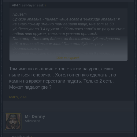
AK47TestPlayer said:
↑
Привет.
Оружие драгана - падает чаще всего в "убежище драгана" я
не знаю почему именно там падает чаще, мне вот за 50
убийств упало 3-4 оружия. С "большого зала" я не разу не смог
найти это оружие, хотя там указано при входе.
Питомец - Питомец даётся за достижение "убить драгана
ад1 и выше в большом зале" Питомец будет сразу
фиолетового ранга.
Обычный питомец падает, пролистайте на 9 страницу
Click to expand...
этого обсуждения, и увидите скрин.
Там именно выловил с топ статом на урон, лежит
На счет "паука" и "оружия" я передам разработчикам.
пылиться теперича... Хотел огненную сделать , но
Попробую выяснить почему такой шанс маленький.
камни на крафт перестали падать. Только 2 есть.
Может падают где ?
Mar 9, 2020
Mr_Denny
Advanced
podtdk said:
↑