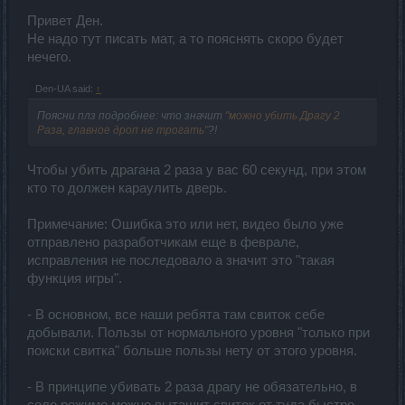
Привет Ден.
Не надо тут писать мат, а то пояснять скоро будет
нечего.
Den-UA said:
↑
Поясни плз подробнее: что значит
"можно убить Драгу 2
Раза, главное дроп не трогать"
?!
Чтобы убить драгана 2 раза у вас 60 секунд, при этом
кто то должен караулить дверь.
Примечание: Ошибка это или нет, видео было уже
отправлено разработчикам еще в феврале,
исправления не последовало а значит это "такая
функция игры".
- В основном, все наши ребята там свиток себе
добывали. Пользы от нормального уровня "только при
поиски свитка" больше пользы нету от этого уровня.
- В принципе убивать 2 раза драгу не обязательно, в
соло режиме можно вытащит свиток от туда быстро,