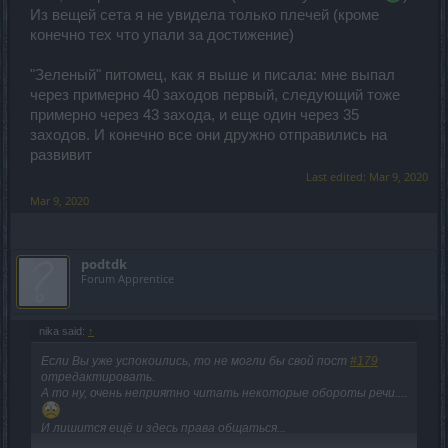
Попробую выяснить почему такой шанс маленький.
Из вещей сета я не увидела только плечей (кроме
конечно тех что упали за достижение)
"Зеленый" питомец, как я выше и писала: мне выпал
через примерно 40 заходов первый, следующий тоже
примерно через 43 захода, и еще один через 35
заходов. И конечно все они дружно отправились на
развивит
Last edited:
Mar 9, 2020
Mar 9, 2020
podtdk
Forum Apprentice
nika said:
↑
Если Вы уже успокоились, то не могли бы свой пост
#179
отредактировать.
А то ну, очень неприятно читать некоторые обороты речи....
И лишится ещё и здесь права общаться...