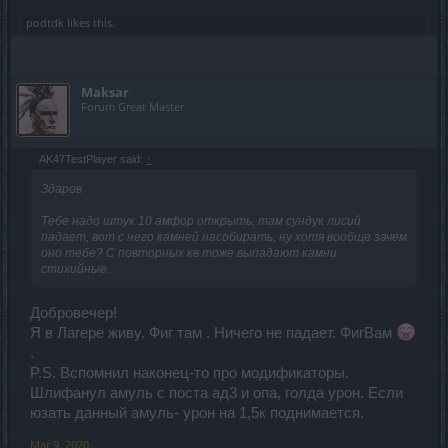
podtdk
likes this.
Maksar
Forum Great Master
AK47TestPlayer said:
↑
Здаров
Тебе надо штук 10 амфор открыть, там сундук лисий
падает, вот с него камней насобирать, ну хотя вообще зачем
оно тебе? С повторных кв тоже выпадают камни
стихийные.
Добровечер!
Я в Лагере живу. Фиг там . Ничего не падает. ФигВам
.
P.S. Вспомнил наконец-то про модификаторы.
Шлифанул амуль с поста ад3 и опа, голда урон. Если
юзать данный амуль- урон на 1,5к поднимается.
Mar 9, 2020