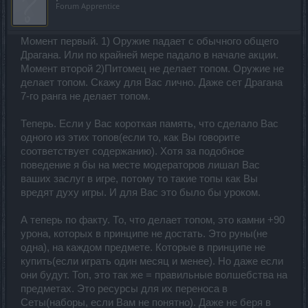
Forum Apprentice
Момент первый. 1) Оружие падает с обычного общего
Драгана. Или по крайней мере падало в начале акции.
Момент второй 2)Питомец не делает топом. Оружие не
делает топом. Скажу для Вас лично. Даже сет Драгана
7-го ранга не делает топом.
Теперь. Если у Вас короткая память, что сделало Вас
одного из этих топов(если то, как Вы говорите
соответствует содержанию). Хотя за подобное
поведение я бы на месте модераторов лишал Вас
ваших заслуг в игре, потому то такие топы как Вы
вредят духу игры. И для Вас это было бы уроком.
А теперь по факту. То, что делает топом, это камни +90
урона, которых в принципе не достать. Это руны(не
одна), на каждом предмете. Которые в принципе не
купить(если играть один месяц и менее). Но даже если
они будут. Топ, это так же = правильные волшебства на
предметах. Это ресурсы для их переноса в
Сеты(наборы, если Вам не понятно). Даже не беря в