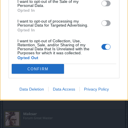
I want to opt-out of the Sale of my
Оружие драгана - падает чаще всего в "убежище
Personal Data.
драгана" я не знаю почему именно там падает чаще,
Opted In
мне вот за 50 убийств упало 3-4 оружия. С "большого
зала" я не разу не смог найти это оружие, хотя там
I want to opt-out of processing my
указано при входе.
Personal Data for Targeted Advertising.
Opted In
Питомец - Питомец даётся за достижение "убить
драгана ад1 и выше в большом зале" Питомец будет
I want to opt-out of Collection, Use,
сразу фиолетового ранга.
Retention, Sale, and/or Sharing of my
Обычный питомец падает, пролистайте на 9 страницу
Personal Data that Is Unrelated with the
Purposes for which it was collected.
этого обсуждения, и увидите скрин.
Opted Out
CONFIRM
На счет "паука" и "оружия" я передам разработчикам.
Попробую выяснить почему такой шанс маленький.
Mar 9, 2020
Data Deletion
Data Access
Privacy Policy
podtdk
likes this.
Maksar
Forum Great Master