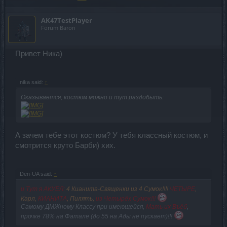
AK47TestPlayer
Forum Baron
Привет Ника)
nika said:
↑
Оказывается, костюм можно и тут раздобыть:
А зачем тебе этот костюм? У тебя классный костюм, и
смотрится круто Барби) хих.
Den-UA said:
↑
и Тут я АКУЕЛ:
4 Кианита-Священки из 4 Сумок!!!!
ЧЕТЫРЕ
,
Карл,
КИАНИТА
, Пилять,
из Четырёх Сумок!!!
Самому ДМЖному Классу при имеющейся,
Мать их Въёб
,
прочке 78% на Фатале (до 55 на Ады не пускает)!!!