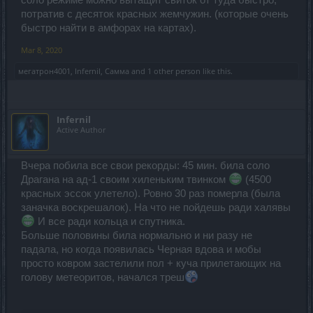
потратив с десяток красных жемчужин. (которые очень
быстро найти в амфорах на картах).
Mar 8, 2020
мегатрон4001
,
Infernil
,
Самма
and
1 other person
like this.
Infernil
Active Author
Вчера побила все свои рекорды: 45 мин. била соло
Драгана на ад-1 своим хиленьким твинком
(4500
красных эссок улетело). Ровно 30 раз померла (была
заначка воскрешалок). На что не пойдешь ради халявы
И все ради кольца и спутника.
Больше половины била нормально и ни разу не
падала, но когда появилась Черная вдова и мобы
просто ковром застелили пол + куча прилетающих на
голову метеоритов, начался треш