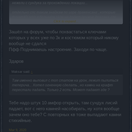
нежели с сундука за прохождении локации...
отдельно спс таким знайкам по игре дракенсанг , которые
пишутЮ, что в большом зале не падет оружие драгана, спс
Click to expand...
читая ваши тупые комменты , поднимаю себе настроение)))
Зашёл на форум, чтобы похвастаться ключами
которых у всех уже по 3к и костюмом который никому
вообще не сдался
Пфф Поднимаешь настроение. Заходи по чаще.
Здаров
Maksar said:
↑
Там именно выловил с топ статом на урон, лежит пылиться
теперича... Хотел огненную сделать , но камни на крафт
перестали падать. Только 2 есть. Может падают где ?
Тебе надо штук 10 амфор открыть, там сундук лисий
падает, вот с него камней насобирать, ну хотя вообще
зачем оно тебе? С повторных кв тоже выпадают камни
стихийные.
Mar 9, 2020