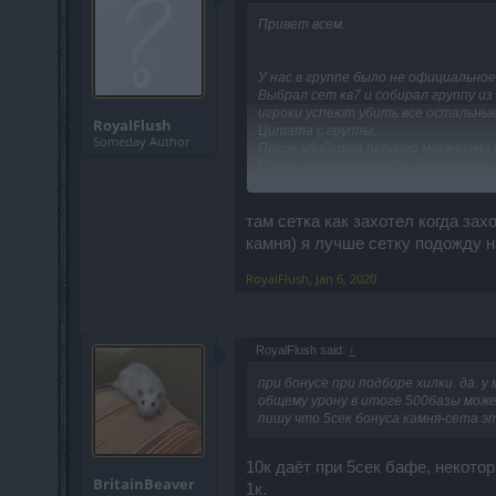
Привет всем.
У нас в группе было не официально
Выбрал сет кв7 и собирал группу из
игроки успеют убить все остальные
RoyalFlush
Цитата с группы:
Someday Author
После убийства первого механизма 
После уничтожения 2го механизма, 
А вот то что мы советовали, наши
Мы бы сразу хотели дать рекоменд
там сетка как захотел когда зах
— Перед тем как использовать плащ
камня) я лучше сетку подожду 
штук.
— Надев плащ, желательно ходить в 
RoyalFlush
,
Jan 6, 2020
группе.
— Нажимать на механизмы огненной 
— Нажимать на механизм возле ящик
RoyalFlush said:
↑
Если речь про соло игру:
Прохождение соло, 3+: Тут мы сталк
при бонусе при подборе хилки. да. у
из 5 ти игроков — появляются по оч
общему урону в итоге 500базы може
игре вам придётся ждать на много бо
пишу что 5сек бонуса камня-сета э
больше 6 минут. ( далее р226_7 пос
10к даёт при 5сек бафе, некотор
Если речь про групповую игру из 5 и
BritainBeaver
В группе из 5 человек: Активация 
1к.