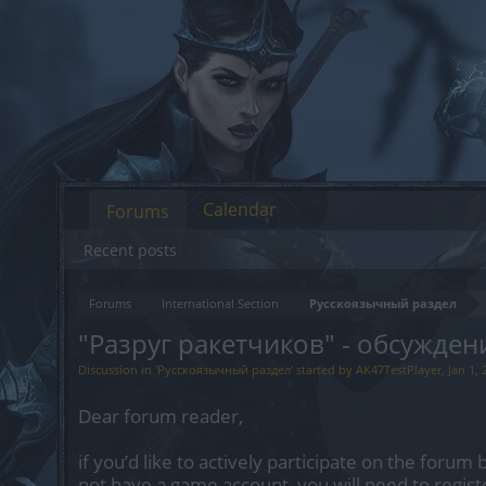
Calendar
Forums
Recent posts
Forums
International Section
Русскоязычный раздел
"Разруг ракетчиков" - обсужден
Discussion in '
Русскоязычный раздел
' started by
AK47TestPlayer
,
Jan 1, 
Dear forum reader,
if you’d like to actively participate on the forum 
not have a game account, you will need to regist