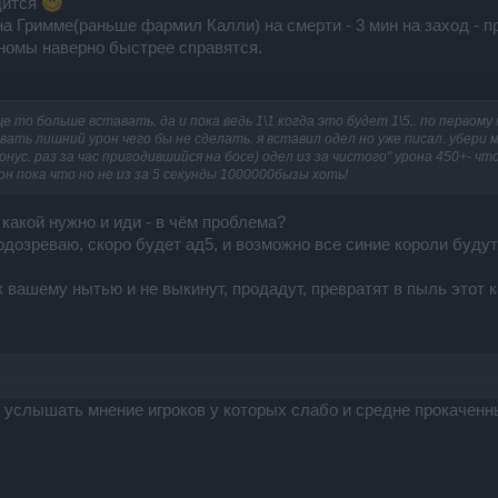
дится
а Гримме(раньше фармил Калли) на смерти - 3 мин на заход - п
 гномы наверно быстрее справятся.
е то больше вставать. да и пока ведь 1\1 когда это будет 1\5.. по первому
евать лишний урон чего бы не сделать. я вставил одел но уже писал. убери
ус. раз за час пригодившийся на босе) одел из за чистого" урона 450+- чт
он пока что но не из за 5 секунды 1000000бызы хоть!
 какой нужно и иди - в чём проблема?
одозреваю, скоро будет ад5, и возможно все синие короли будут 
вашему нытью и не выкинут, продадут, превратят в пыль этот 
ь услышать мнение игроков у которых слабо и средне прокачен