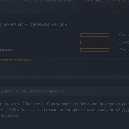
равилась ли вам акция?
19 vot
38 vot
держусь.
6 vot
e votes are allowed.
к, если необходимы скрины-заскриню.
нали что+- 10к с теста. благодарю за информирование кстати вс
+- .. 500 к базе.. ага на гриме ад4 эффект камня я жду. получу)
жалуйста)