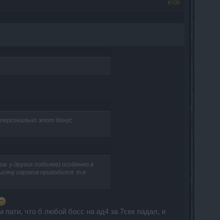
#106
е персонально этот бонус
в. у других поболее) особенно в
 тысячу игроков пригодился. т.е
м пати, что б любой босс на ад4 за 7сек падал, и