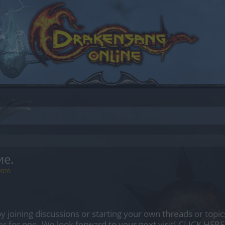
ие.
2020
.
by joining discussions or starting your own threads or topics
er for one. We look forward to your next visit!
CLICK HERE