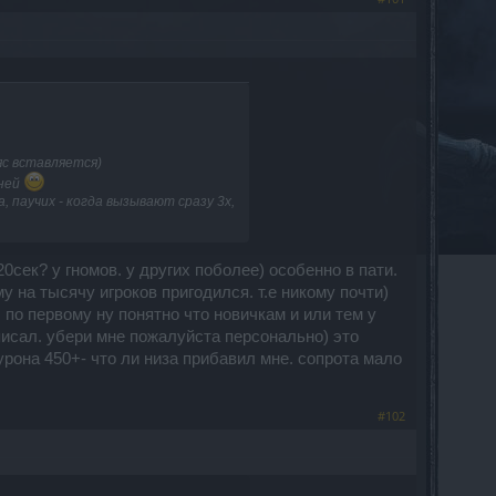
яс вставляется)
сней
 паучих - когда вызывают сразу 3х,
20сек? у гномов. у других поболее) особенно в пати.
дному на тысячу игроков пригодился. т.е никому почти)
. по первому ну понятно что новичкам и или тем у
 писал. убери мне пожалуйста персонально) это
урона 450+- что ли низа прибавил мне. сопрота мало
#102