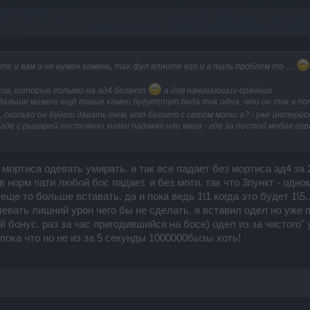
ёте и вам и не нужен камень, так фул апните его и в пыль проблем то ....
оков, которые голыми на ад4 бегают
а для начинающих-средних
о дальше может ещё такие камни будут(тут беда ток одна, что он ток в по
, сколько он будет давать тем, кто бегает с сетом моти а? - уже интере
де с рыцарей постоянно хилки падают или мага - где за постой мобов гора,
 мортиса одевать умирать. и так все падает без мортиса ад4 за 
7 сек в норм пати любой бос падает. и без моти. так что 3пункт - о
 еще то больше вставать. да и пока ведь 1\1 когда это будет 1\5.
плевать лишний урон чего бы не сделать. я вставил одел но уже
 бонус. раз за час пригодившийся на босе) одел из за чистого" 
 пока что но не из за 5 секунды 1000000бызы хоть!