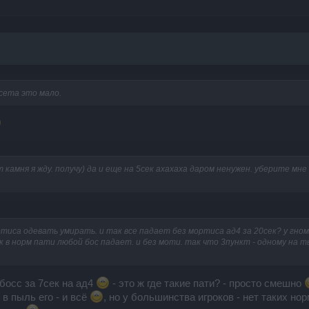
-сета это мало.
т камня я жду. получу) да и еще на 5сек ахахаха даром ненужен. уберите мн
ртиса одевать умирать. и так все падает без мортиса ад4 за 20сек? у гномо
!? 7 сек в норм пати любой бос падает. и без моти. так что 3пункт - одному на
 босс за 7сек на ад4
- это ж где такие пати? - просто смешно
в пыль его - и всё
, но у большинства игроков - нет таких нор