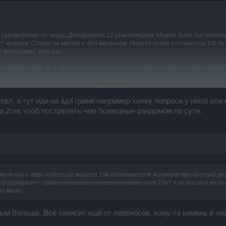
е руководство по акции Дотировано 22 рым ноябрём. Можно было бы почит
 5 человек. Стоял на месте и бил механизм. Иногда когда оставалось 1% до
 механизмы, так как:
на уровнях
ад1- 2- 3- 4
(на всех уровнях)
.
На вас с верху начнёт падать фейер
на вас начнёт падать два фейерверка, после третьего три.
Click to expand...
 рекомендации:
ации игрокам которые будут проходить эту акцию.
отел. а тут иди на ад4 гриме например хилку попроси у него) и
. См «видео обзор». Соберите по больше микстуры для прохода в лаборат
на 2сек чтоб пострелять чем 5смешные рандомом по сути.
группе из пяти игроков, так как действие плаща всего 3 часа, а самый вы
преграды — не нужно! Вы сможете справится с механизмами появления бо
ов (вентиль) только в крайнем случае, если у ящика «индикатор здоровье 
иваемся с проблемой появлением механизмов, время появление механизмов 
 меня низ и верх побольше вашего 10к поднимается. я говорю про чистый ур
ередной сразу 4 механизма, то в игре из 3 или 4 игроков, время появление 
т прибавит+- гдееееееееееееееееееееееееее тут 10к? я не писал и не пиш
льше. (примерно за всю зачистку 1 заход 15 минут) в то время как, в игре и
то мало.
ле килла маходеток, второй босс появляется сразу же )
ым больше. Все зависит ещё от переносов, кому-то камень в чис
гроков:
механизмов, которые выпускают бомбы — очень быстрая, сначала появляется