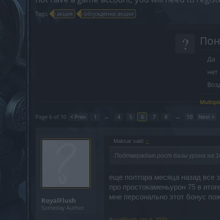
Tags:
акция
обсуждение акции
?
Пон
Да
нет
Воз
Multipl
Page 6 of 10
< Prev
1
←
4
5
6
7
8
→
10
Next >
Maksar said:
↑
Подтверждаю рост базы урона на 10
еще полтора месяца назад все з
про простокаменьурон 75 в итоге
мне персонально этот бонус по
RoyalFlush
Someday Author
RoyalFlush
,
Jan 6, 2020