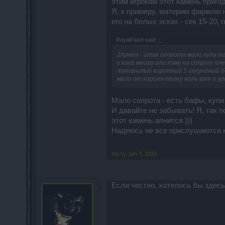
этим игрокам этот камень приго
Я, к примеру, материю фармлю н
его на белых эсках - сек 15-20,
RoyalFlush said:
↑
2пункт - итак сопрота мало куда ещ
у кого много или кому на сопрот пл
тупорылый короткий 5 секундный бон
мало от короля толку ноль вот и ур
Мало сопрота - есть бафы, купи
И давайте не забывать! Я, так п
этот камень апнится )))
Надеюсь не все прислушаются к 
mr.1y
,
Jan 7, 2020
Если честно, хотелось бы здес