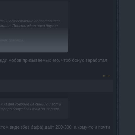
ать, и естественно подготовится.
 килла. Просто ждал пока другие
верк (ракета).
ли жди мобов призываемых его. чтоб бонус заработал
орию. Где-то в количестве 600
годный вариант это 5 игроков в
#103
мб, прежде чем разрушится ящик.
10%».
будет на много больше, если в игре
он камня 75вроде да синий? и вот к
механизма будет продлено. В соло
у про бонус 5сек там да. вернее
з 5-ти человек, у вас уйдёт не
том виде (без бафа) даёт 200-300, а кому-то и почти
 первый механизм, за ним второй и