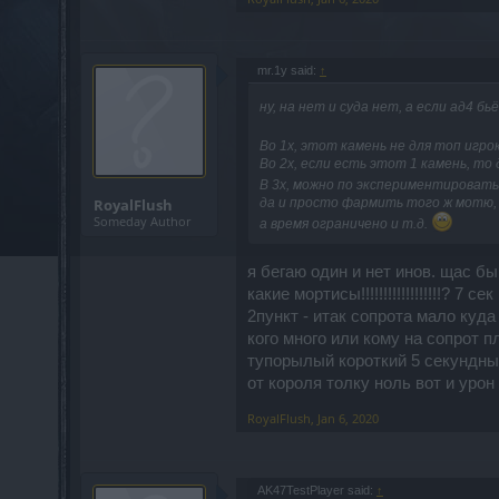
mr.1y said:
↑
ну, на нет и суда нет, а если ад4 бь
Во 1х, этот камень не для топ игр
Во 2х, если есть этот 1 камень, т
В 3х, можно по экспериментировать
RoyalFlush
да и просто фармить того ж мотю, г
Someday Author
а время ограничено и т.д.
я бегаю один и нет инов. щас бы
какие мортисы!!!!!!!!!!!!!!!!!!? 
2пункт - итак сопрота мало куда
кого много или кому на сопрот 
тупорылый короткий 5 секундный
от короля толку ноль вот и урон
RoyalFlush
,
Jan 6, 2020
AK47TestPlayer said:
↑