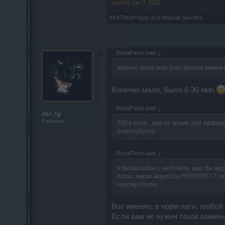
teatr56
,
Jan 7, 2020
AK47TestPlayer
and
Maksar
like this.
RoyalFlush said:
↑
вернее пишу что 5сек бонуса камня
Конечно мало, было б 30 мин
RoyalFlush said:
↑
mr.1y
Padavan
500 к базе.. ага на гриме ад4 эффек
пожалуйста)
RoyalFlush said:
↑
я бегаю один и нет инов. щас бы мо
пати. какие мортисы!!!!!!!!!!!!!!!!!
никому почти
Вот именно, в норм пати, любой
Если вам не нужен такой камень 