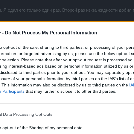
ает бомбы, бомбы как с арены 5х5, они постепенно движутся к центру, чт
ожили механизм (маходетки), бомбы уничтожаются вместе с механизмом. 
. Я сдал его только один раз. Второй раз из-за жадности добил
в рядом с ящиком механизм — Трубу (вентиль). Как только вы уничтожите в
прогресс бар, + семена дракенов) . В центе находится так же «кучка мусо
е: Прогресс бар, уникальные - легендарные предметы, семена дракенов и м
не для соло игры, там сложнее и долго. Именно время которое для нас так
v -
Do Not Process My Personal Information
рсии "разгула ракетчиков" было такое изменение как: Если вы уничтожили м
 На мой взгляд отличное решение для соло игроков. НО вам всё равно придёт
 после второй маходетки вы просто не сможете стоять на месте.
to opt-out of the sale, sharing to third parties, or processing of your per
 меня низ и верх побольше вашего 10к поднимается. я говорю про чистый ур
т прибавит+- гдееееееееееееееееееееееееее тут 10к? я не писал и не пиш
formation for targeted advertising by us, please use the below opt-out s
4 с разницей в 10-20 сек. И ракеты не падают, и быстро удобно.
то мало.
r selection. Please note that after your opt-out request is processed y
eing interest-based ads based on personal information utilized by us or
 прибавляется 500 урона. А чего в этом плохого? Или вы потеря
disclosed to third parties prior to your opt-out. You may separately opt-
. + еще отхил. Напомню что, 150% у лучников прибавляется к базе от сета
 600 сопрта. Я не понимаю вообще! - Почему вам не нравится бо
losure of your personal information by third parties on the IAB’s list of
хилок полно. Чем помешал этот бонус от камня?
этот камень на королевский самоцвет ( сопротивление )?
. This information may also be disclosed by us to third parties on the
IA
Participants
that may further disclose it to other third parties.
л. а тут иди на ад4 гриме например хилку попроси у него) или жди мобов 
дожду на 2сек чтоб пострелять чем 5смешные рандомом по сути.
l Data Processing Opt Outs
ьтесь. Главное помните что вы это делаете по собственной воли
o opt-out of the Sharing of my personal data.