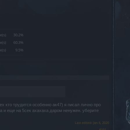
e(s)
30.2%
e(s)
60.3%
e(s)
9.5%
ех кто трудится особенно ак47) я писал лично про
 да и еще на 5сек ахахаха даром ненужен. уберите
Last edited:
Jan 6, 2020
#101