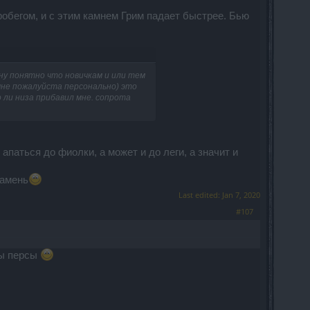
робегом, и с этим камнем Грим падает быстрее. Бью
 ну понятно что новичкам и или тем
 мне пожалуйста персонально) это
о ли низа прибавил мне. сопрота
апаться до фиолки, а может и до леги, а значит и
камень
Last edited:
Jan 7, 2020
#107
ны персы