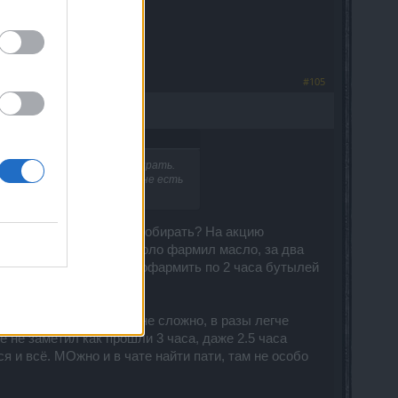
ера.
#105
тками напролет бегать собирать.
олько в пати это мне лично не есть
утками напролет бегать собирать? На акцию
ь. Я например вчера в соло фармил масло, за два
афармить 200 . 4 дня пофармить по 2 часа бутылей
самое нудное, но это не сложно, в разы легче
 не заметил как прошли 3 часа, даже 2.5 часа
я и всё. МОжно и в чате найти пати, там не особо