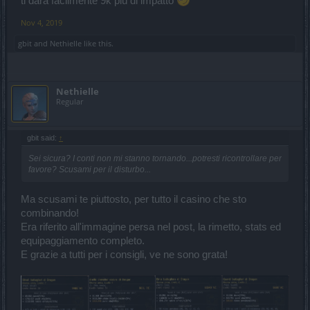
ti darà facilmente 9k più di impatto
Nov 4, 2019
gbit
and
Nethielle
like this.
Nethielle
Regular
gbit said:
↑
Sei sicura? I conti non mi stanno tornando...potresti ricontrollare per
favore? Scusami per il disturbo...
Ma scusami te piuttosto, per tutto il casino che sto
combinando!
Era riferito all'immagine persa nel post, la rimetto, stats ed
equipaggiamento completo.
E grazie a tutti per i consigli, ve ne sono grata!