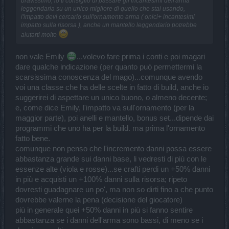
bravissimo, io ti consiglio di passare gli incantesimi dell'arma
leggendaria su un unico migliore di quello che stai usando,
l'impatto devi cercarlo sull'ornamento arma ( onici+ incantesimi
impatto sulla risorsa ), anche un mantello leggendario potrebbe
aiutarti molto
non vale Emily
...volevo fare prima i conti e poi magari
dare qualche indicazione (per quanto può permettermi la
scarsissima conoscenza del mago)...comunque avendo
voi una classe che ha delle scelte in fatto di build, anche io
suggerirei di aspettare un unico buono, o almeno decente;
e, come dice Emily, l'impatto va sull'ornamento (per la
maggior parte), poi anelli e mantello, bonus set...dipende dai
programmi che uno ha per la build. ma prima l'ornamento
fatto bene.
comunque non penso che l'incremento danni possa essere
abbastanza grande sui danni base, li vedresti di più con le
essenze alte (viola e rosse)...se crafti perdi un +50% danni
in più e acquisti un +100% danni sulla risorsa; ripeto
dovresti guadagnare un po', ma non so dirti fino a che punto
dovrebbe valerne la pena (decisione del giocatore)
più in generale quei +50% danni in più si fanno sentire
abbastanza se i danni dell'arma sono bassi, di meno se i