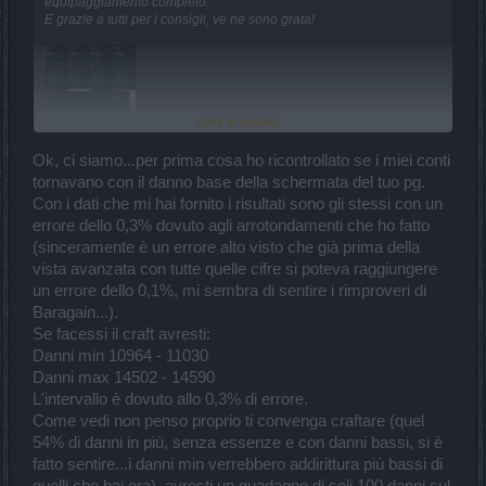
equipaggiamento completo.
E grazie a tutti per i consigli, ve ne sono grata!
Click to expand...
Ok, ci siamo...per prima cosa ho ricontrollato se i miei conti
tornavano con il danno base della schermata del tuo pg.
Con i dati che mi hai fornito i risultati sono gli stessi con un
errore dello 0,3% dovuto agli arrotondamenti che ho fatto
(sinceramente è un errore alto visto che già prima della
vista avanzata con tutte quelle cifre si poteva raggiungere
un errore dello 0,1%, mi sembra di sentire i rimproveri di
Baragain...).
Se facessi il craft avresti:
Danni min 10964 - 11030
Danni max 14502 - 14590
L'intervallo è dovuto allo 0,3% di errore.
Come vedi non penso proprio ti convenga craftare (quel
54% di danni in più, senza essenze e con danni bassi, si è
fatto sentire...i danni min verrebbero addirittura più bassi di
quelli che hai ora), avresti un guadagno di soli 100 danni sul