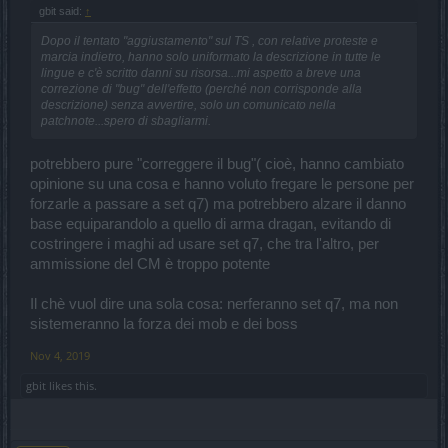
gbit said:
↑
Dopo il tentato "aggiustamento" sul TS , con relative proteste e
marcia indietro, hanno solo uniformato la descrizione in tutte le
lingue e c'è scritto danni su risorsa...mi aspetto a breve una
correzione di "bug" dell'effetto (perché non corrisponde alla
descrizione) senza avvertire, solo un comunicato nella
patchnote...spero di sbagliarmi.
potrebbero pure "correggere il bug"( cioè, hanno cambiato
opinione su una cosa e hanno voluto fregare le persone per
forzarle a passare a set q7) ma potrebbero alzare il danno
base equiparandolo a quello di arma dragan, evitando di
costringere i maghi ad usare set q7, che tra l'altro, per
ammissione del CM è troppo potente
Il chè vuol dire una sola cosa: nerferanno set q7, ma non
sistemeranno la forza dei mob e dei boss
Nov 4, 2019
gbit
likes this.