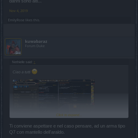
danni sono alti...
Nov 4, 2019
EmilyRose
likes this.
kuwabaraz
Forum Duke
Nethielle said:
↑
Ciao a tutti
Click to expand...
Ti conviene aspettare e nel caso pensare, ad un arma tipo
Q7 con mantello dell'araldo.
Secondo voi matematici, e in particolare
@gbit
che mi pare il piu'