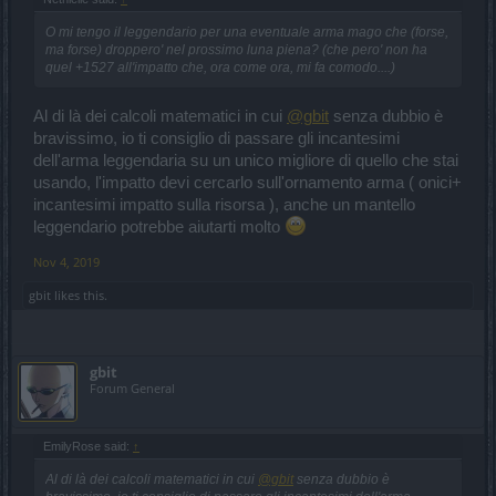
O mi tengo il leggendario per una eventuale arma mago che (forse,
ma forse) droppero' nel prossimo luna piena? (che pero' non ha
quel +1527 all'impatto che, ora come ora, mi fa comodo....)
Al di là dei calcoli matematici in cui
@gbit
senza dubbio è
bravissimo, io ti consiglio di passare gli incantesimi
dell'arma leggendaria su un unico migliore di quello che stai
usando, l'impatto devi cercarlo sull'ornamento arma ( onici+
incantesimi impatto sulla risorsa ), anche un mantello
leggendario potrebbe aiutarti molto
Nov 4, 2019
gbit
likes this.
gbit
Forum General
EmilyRose said:
↑
Al di là dei calcoli matematici in cui
@gbit
senza dubbio è