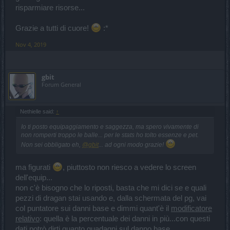
risparmiare risorse...
Grazie a tutti di cuore!
:*
Nov 4, 2019
gbit
Forum General
Nethielle said:
↑
Io ti posto equipaggiamento e saggezza, ma spero vivamente di
non romperti troppo le balle... per le stats ho tolto essenze e pet.
Non sei obbligato eh,
@gbit
... ad ogni modo grazie!
ma figurati
, piuttosto non riesco a vedere lo screen
dell'equip...
non c'è bisogno che lo riposti, basta che mi dici se e quali
pezzi di dragan stai usando e, dalla schermata del pg, vai
col puntatore sui danni base e dimmi quant'è il
modificatore
relativo
: quella è la percentuale dei danni in più...con questi
dati potrò dirti quanto guadagni sul danno base.