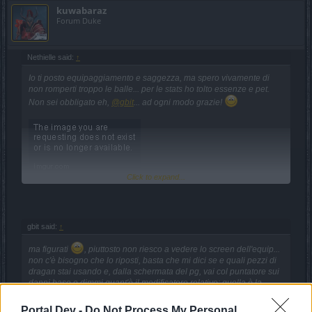
kuwabaraz
Forum Duke
Nethielle said:
↑
Io ti posto equipaggiamento e saggezza, ma spero vivamente di
non romperti troppo le balle... per le stats ho tolto essenze e pet.
Non sei obbligato eh,
@gbit
... ad ogni modo grazie!
Click to expand...
gbit said:
↑
ma figurati
, piuttosto non riesco a vedere lo screen dell'equip...
non c'è bisogno che lo riposti, basta che mi dici se e quali pezzi di
dragan stai usando e, dalla schermata del pg, vai col puntatore sui
danni base e dimmi quant'è il
modificatore relativo
: quella è la
percentuale dei danni in più...con questi dati potrò dirti quanto
guadagni sul danno base.
Portal Dev -
Do Not Process My Personal