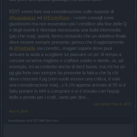
EDIT: vorrei fare una considerazione sulle risposte di
@kuwabaraz
ed
@EmilyRose
; i vostri consigli sono
giustissimi ma non essendoci più i venditori alla fine delle Q
e degli eventi è ritornata necessaria una build intermedia
(più che mai), quindi, fermo restando che un obiettivo finale
deve essere sempre presente, penso che il ragionamento
di
@Nethielle
sia corretto...magari sapere dove puoi
arrivare la aiuta a scegliere se passare un po' di tempo a
cercare un'arma migliore o craftare subito o niente...io, ad
esempio, mi accontento anche di tier2 buoni, ma chi ha un
pg già forte non sempre ha presente la fatica che fa chi
deve crescere il pg (non vuole essere una critica, è solo
una considerazione mia)...c'è chi appena arrivato al 55 si è
fatto portare in inf4 a comprare e si è trovato con l'equip
bello e pronto per i craft...tanto per dire...
Last edited:
Nov 4, 2019
Nov 4, 2019
kuwabaraz
and
GS1946
like this.