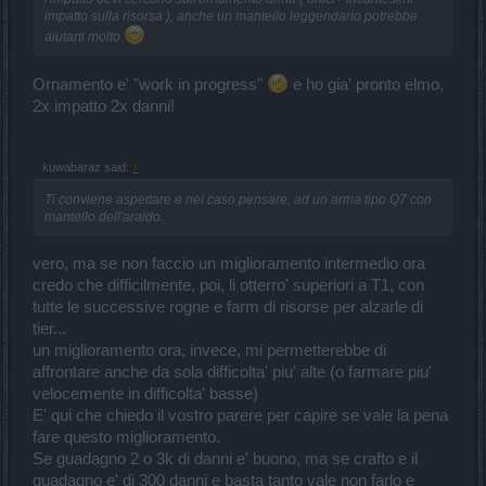
impatto sulla risorsa ), anche un mantello leggendario potrebbe
aiutarti molto
Ornamento e' "work in progress"
e ho gia' pronto elmo,
2x impatto 2x danni!
kuwabaraz said:
↑
Ti conviene aspettare e nel caso pensare, ad un arma tipo Q7 con
mantello dell'araldo.
vero, ma se non faccio un miglioramento intermedio ora
credo che difficilmente, poi, li otterro' superiori a T1, con
tutte le successive rogne e farm di risorse per alzarle di
tier...
un miglioramento ora, invece, mi permetterebbe di
affrontare anche da sola difficolta' piu' alte (o farmare piu'
velocemente in difficolta' basse)
E' qui che chiedo il vostro parere per capire se vale la pena
fare questo miglioramento.
Se guadagno 2 o 3k di danni e' buono, ma se crafto e il
guadagno e' di 300 danni e basta tanto vale non farlo e