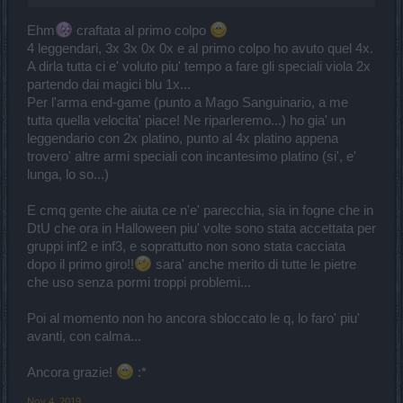
Ehm
craftata al primo colpo
4 leggendari, 3x 3x 0x 0x e al primo colpo ho avuto quel 4x.
A dirla tutta ci e' voluto piu' tempo a fare gli speciali viola 2x
partendo dai magici blu 1x...
Per l'arma end-game (punto a Mago Sanguinario, a me
tutta quella velocita' piace! Ne riparleremo...) ho gia' un
leggendario con 2x platino, punto al 4x platino appena
trovero' altre armi speciali con incantesimo platino (si', e'
lunga, lo so...)
E cmq gente che aiuta ce n'e' parecchia, sia in fogne che in
DtU che ora in Halloween piu' volte sono stata accettata per
gruppi inf2 e inf3, e soprattutto non sono stata cacciata
dopo il primo giro!!
sara' anche merito di tutte le pietre
che uso senza pormi troppi problemi...
Poi al momento non ho ancora sbloccato le q, lo faro' piu'
avanti, con calma...
Ancora grazie!
:*
Nov 4, 2019