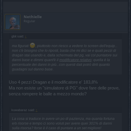
Nethielle
Regular
gbit said:
↑
ma figurati
, piuttosto non riesco a vedere lo screen dell'equip...
non c'è bisogno che lo riposti, basta che mi dici se e quali pezzi di
dragan stai usando e, dalla schermata del pg, vai col puntatore sui
danni base e dimmi quant'è il
modificatore relativo
: quella è la
percentuale dei danni in più...con questi dati potrò dirti quanto
guadagni sul danno base.
Uso 4 pezzi Dragan e il modificatore e' 183,8%
Ma non esiste un "simulatore di PG" dove fare delle prove,
senza rompere le balle a mezzo mondo?
kuwabaraz said:
↑
La cosa si traduce in avere un po di pazienza, ma quanta fortuna
e/o risorse e tempo ci sono voluti per avere quei 301% di danni
sulla risorsa? forse è il caso di puntare a un set migliore!