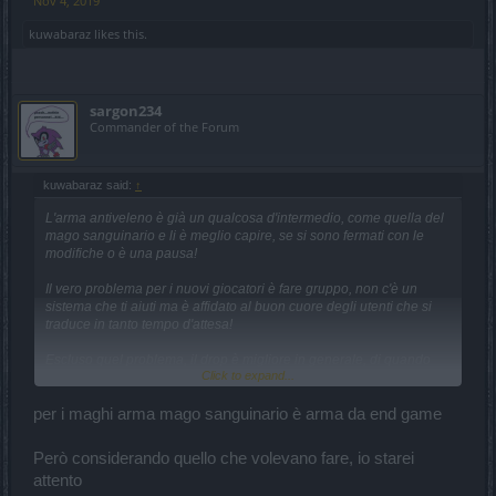
Nov 4, 2019
kuwabaraz
likes this.
sargon234
Commander of the Forum
kuwabaraz said:
↑
L'arma antiveleno è già un qualcosa d'intermedio, come quella del
mago sanguinario e li è meglio capire, se si sono fermati con le
modifiche o è una pausa!
Il vero problema per i nuovi giocatori è fare gruppo, non c'è un
sistema che ti aiuti ma è affidato al buon cuore degli utenti che si
traduce in tanto tempo d'attesa!
Escluso quel problema, il drop è migliore in generale, di quando
Click to expand...
c'erano i mercanti. Quindi se fai gruppo anche solo per q7 dovresti
doroppare il set più spesso e magari con valori gialli!
per i maghi arma mago sanguinario è arma da end game
La cosa si traduce in avere un po di pazienza, ma quanta fortuna
e/o risorse e tempo ci sono voluti per avere quei 301% di danni
Però considerando quello che volevano fare, io starei
sulla risorsa? forse è il caso di puntare a un set migliore!
attento