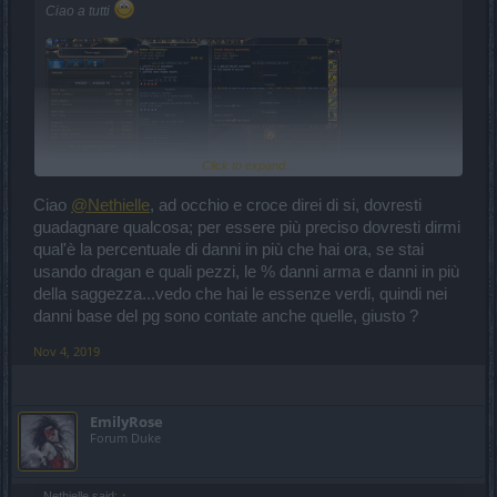
Ciao a tutti
Click to expand...
Ciao
@Nethielle
, ad occhio e croce direi di si, dovresti
guadagnare qualcosa; per essere più preciso dovresti dirmi
Secondo voi matematici, e in particolare
@gbit
che mi pare il piu'
qual'è la percentuale di danni in più che hai ora, se stai
"calcolatore" di tutti
, se crafto l'arma leggendaria in immagine
usando dragan e quali pezzi, le % danni arma e danni in più
su arma fogne che ho in uso ottengo un miglioramento di quei 13-
17k di danni sulla sinistra?
della saggezza...vedo che hai le essenze verdi, quindi nei
danni base del pg sono contate anche quelle, giusto ?
O mi tengo il leggendario per una eventuale arma mago che (forse,
ma forse) droppero' nel prossimo luna piena? (che pero' non ha
Nov 4, 2019
quel +1527 all'impatto che, ora come ora, mi fa comodo....)
Grazie!
:*
EmilyRose
Forum Duke
Nethielle said:
↑