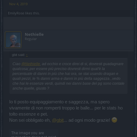
"calcolatore" di tutti
, se crafto l'arma leggendaria in immagine
Nov 4, 2019
su arma fogne che ho in uso ottengo un miglioramento di quei 13-
17k di danni sulla sinistra?
EmilyRose
likes this.
O mi tengo il leggendario per una eventuale arma mago che (forse,
ma forse) droppero' nel prossimo luna piena? (che pero' non ha
quel +1527 all'impatto che, ora come ora, mi fa comodo....)
Nethielle
Regular
Grazie!
:*
gbit said:
↑
Ciao
@Nethielle
, ad occhio e croce direi di si, dovresti guadagnare
qualcosa; per essere più preciso dovresti dirmi qual'è la
percentuale di danni in più che hai ora, se stai usando dragan e
quali pezzi, le % danni arma e danni in più della saggezza...vedo
che hai le essenze verdi, quindi nei danni base del pg sono contate
anche quelle, giusto ?
Io ti posto equipaggiamento e saggezza, ma spero
vivamente di non romperti troppo le balle... per le stats ho
tolto essenze e pet.
Non sei obbligato eh,
@gbit
... ad ogni modo grazie!