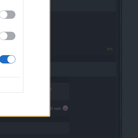
#66
го-то ник на греческом! А то
 понадобится наити такой ник