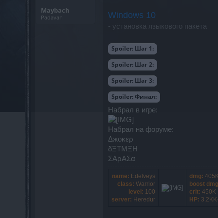
Maybach
Windows 10
Padavan
- установка языкового пакета
Spoiler:
Шаг 1:
Spoiler:
Шаг 2:
Spoiler:
Шаг 3:
Spoiler:
Финал:
Набрал в игре:
Набрал на форуме:
Δжоκερ
δΞΤΜΞΗ
ΣΑρΑΣα
name:
Edelveys
dmg:
405
class:
Warrior
boost dmg
level:
100
crit:
450K
server:
Heredur
HP:
3.2KK