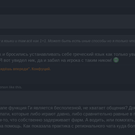
у в языки и там всё как 1+1. Может быть есть иные способы но я только чт
 и бросились устанавливать себе греческий язык как только увид
 вот увидел ник, да и забил на игрока с таким ником!
ы идёшь впереди". Конфуций.
erson
like this.
тапе функция Ги является бесполезной, не хватает общения? Доб
ати, которые либо играют давно, либо сравнительно равные в пр
м-то, что собственно задерживает фарм. А водить, или помогать,
 за помощь. Как показала практика с регионального чата куда б