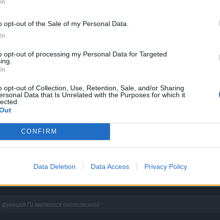
In
уква: ж - русская)
o opt-out of the Sale of my Personal Data.
In
to opt-out of processing my Personal Data for Targeted
ing.
In
o opt-out of Collection, Use, Retention, Sale, and/or Sharing
ersonal Data that Is Unrelated with the Purposes for which it
lected.
Out
CONFIRM
бросились устанавливать себе греческий язык как только увидели, что у ко
о! Я вот увидел ник, да и забил на игрока с таким ником!
Data Deletion
Data Access
Privacy Policy
 димасик спросил я ответил и Я это не ВСЕ, кому то мб реально
е функция Ги является бесполезной