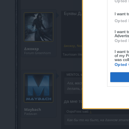
Opted 
Буквы Д,о,к,е,р. на гречиском) б
I want t
Opted 
I want 
Advertis
Opted 
Δжοκερ
,
Nov 6, 2020
Δжοκερ
I want t
Forum Greenhorn
Taurissan
likes this.
of my P
was col
Opted 
MENTOL said:
↑
Ага, мастер или офицер прям так и 
делать, ну прям совсем больше нечег
да мне тож по барабану, просто
Maybach
OopsFoos said:
↑
Padavan
Как бы то ни было, на данном этап