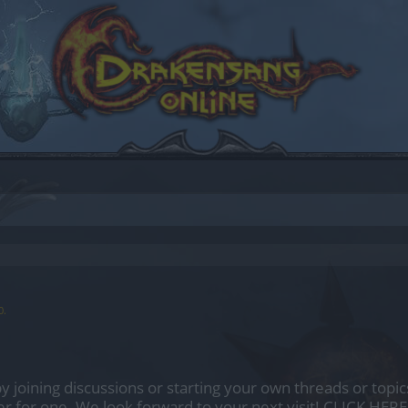
0
.
by joining discussions or starting your own threads or topics
er for one. We look forward to your next visit!
CLICK HERE