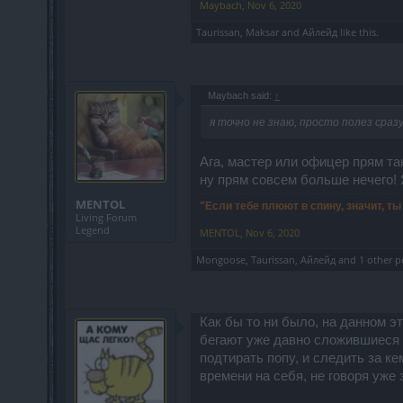
Maybach
,
Nov 6, 2020
Taurissan
,
Maksar
and
Айлейд
like this.
Maybach said:
↑
я точно не знаю, просто полез сраз
Ага, мастер или офицер прям так
ну прям совсем больше нечего! Я
MENTOL
"Если тебе плюют в спину, значит, т
Living Forum
Legend
MENTOL
,
Nov 6, 2020
Mongoose
,
Taurissan
,
Айлейд
and
1 other p
Как бы то ни было, на данном э
бегают уже давно сложившиеся п
подтирать попу, и следить за ке
времени на себя, не говоря уже