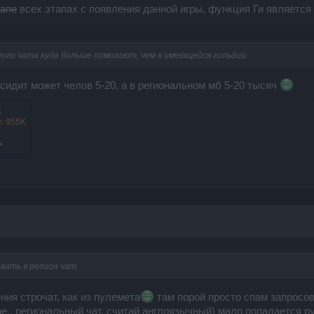
тапе
всех этапах с появления данной игры, функция Ги являетс
ного чата куда больше помогают, чем в имеющейся гильдии.
е сидит может челов 5-20, а в региональном мб 5-20 тысяч
K
:
955K
+
вать в регион чат.
ния строчат, как из пулемета
там порой просто спам запросов.
аре.. региональный чат, считай англоязычный) мало попадается ру