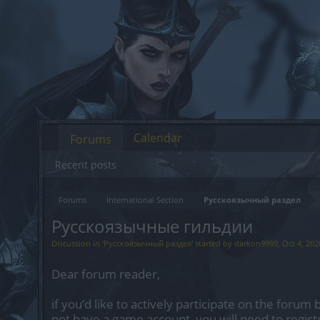
Calendar
Forums
Recent posts
Forums
International Section
Русскоязычный раздел
Русскоязычные гильдии
Discussion in '
Русскоязычный раздел
' started by
darkon9999
,
Oct 4, 202
Dear forum reader,
if you’d like to actively participate on the forum 
not have a game account, you will need to regist