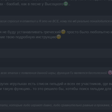
ах - баобаб, как в песне у Высоцкого
..
масик спросил я ответил и Я это не ВСЕ, кому то мб реально понадобится
бя не буду устанавливать греческий
просто было любопытно ка
ение твою подробную инструкцию
всех этапах с появления данной игры, функция Ги является бесполезной
ругих игрульках есть список гильдий и всех ее участников, где ви
ли такую функцию.. то это решило бы, хотябы поиск гильдии для 
 пати, которые либо играют давно, либо сравнительно равные в прокачке, 