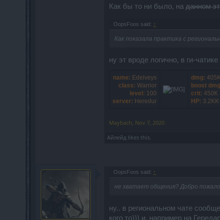
Как бы то ни было, на
данном э
OopsFoos said:
↑
Как показала практика с региональ
ну эт вроде логично, в ги-чатик
name:
Edelveys
dmg:
405
class:
Warrior
boost dmg
level:
100
crit:
450K
server:
Heredur
HP:
3.2KK
Maybach
,
Nov 7, 2020
Айлейд
likes this.
OopsFoos said:
↑
не хватает общения? Добро пожало
ну.. в региональном чате сообще
кого то))) и, например на Геред