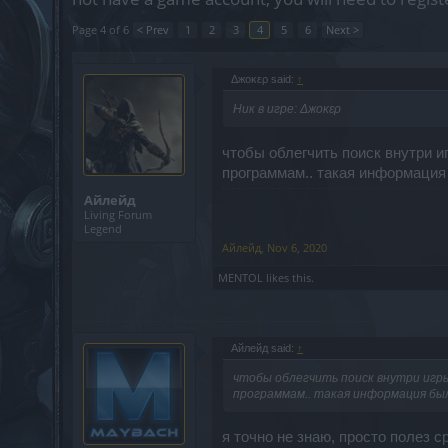
Page 4 of 6
< Prev
1
2
3
4
5
6
Next >
Δжοκερ said:
↑
Ник в игрe: Δжοκερ
чтобы облегчить поиск внутри и
программам.. такая информация
Айлейд
Living Forum
Legend
Айлейд
,
Nov 6, 2020
MENTOL
likes this.
Айлейд said:
↑
чтобы облегчить поиск внутри игры,
программам.. такая информация был
я точно не знаю, просто полез с