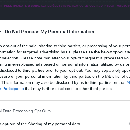
 птицы, плавать в воде, как рыбы, теперь нам осталось научиться только 
v -
Do Not Process My Personal Information
to opt-out of the sale, sharing to third parties, or processing of your per
formation for targeted advertising by us, please use the below opt-out s
это громко сказано), больше подходит "клуб товарищей по интер
r selection. Please note that after your opt-out request is processed y
ез доната и донат не рассматриваю =)), из этого самостоятель
eing interest-based ads based on personal information utilized by us or
 "схожего уровня развития". Скайп и дискорд по желанию, я не
disclosed to third parties prior to your opt-out. You may separately opt-
о мне - 35 лет, имеет значение лишь культура общения.
losure of your personal information by third parties on the IAB’s list of
рать и ваш уровень 55 или близко к тому, трудно найти группу,
. This information may also be disclosed by us to third parties on the
IA
ников среди игроков, имеющих персонажей с характеристиками 
ие пишите (личные сообщения в игре) никнейм моего персонажа
Participants
that may further disclose it to other third parties.
 московский, может кому-то это важно.
личество
.
т, что сообщения на форуме мало кто читает
.
l Data Processing Opt Outs
o opt-out of the Sharing of my personal data.