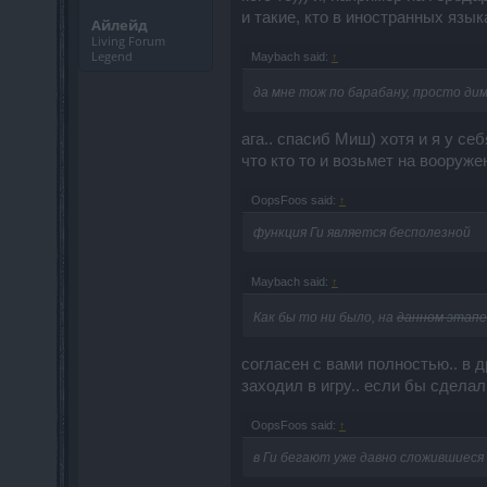
и такие, кто в иностранных язык
Айлейд
Living Forum
Legend
Maybach said:
↑
да мне тож по барабану, просто ди
ага.. спасиб Миш) хотя и я у се
что кто то и возьмет на вооруж
OopsFoos said:
↑
функция Ги является бесполезной
Maybach said:
↑
Как бы то ни было, на
данном этапе
согласен с вами полностью.. в д
заходил в игру.. если бы сдела
OopsFoos said:
↑
в Ги бегают уже давно сложившиеся