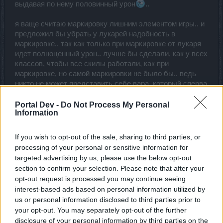
выдавая по нему половинный урон
..
я ваще считаю маркировку лишним элементом игры.. и
предложил бы убрать у лукарей надобность в
маркировке.. так как только при маркировке от лукаря
идет полноценный урон.. лучше бы сделали, как у всех
классов, чтобы все скилы работали, как при
маркировке, но самой маркировки не было бы.. ведь
никто не может представить себе вара, который сперва
должен был раза три отжаться, накачать мышцы и
только после этого наносить полноценный урон
или
Portal Dev -
Do Not Process My Personal
Information
мага, который сперва должен порыться в своей сумке и
найти нужный свиток.. да еще и под кулдаун
..
If you wish to opt-out of the sale, sharing to third parties, or
Jun 3, 2021
processing of your personal or sensitive information for
Самма
and
MENTOL
like this.
targeted advertising by us, please use the below opt-out
section to confirm your selection. Please note that after your
opt-out request is processed you may continue seeing
Самма
interest-based ads based on personal information utilized by
Advanced
us or personal information disclosed to third parties prior to
your opt-out. You may separately opt-out of the further
disclosure of your personal information by third parties on the
Фактически , получается , когда волк воет стоит - отхил