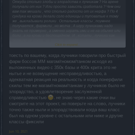
Откуда столько злобы и злорадства к лучникам ? На арене
получали от них ? Или просто зависть сработала ? Чем они
вам так мешали , что столько радости от их нерфа ? По 4
сундука на крови делали соло единицы и туповатые к тому
же , выкладывали ролики . Остальные классы , поумнее
получается , фармили , но молча . А игру лучниками надо
знать не примерно , а именно играть ими и не на обычке или
боли , а на крови и беспощадном . И , кстати , лучники как
правило не ноют , не просят никогда понерфить какой
Click to expand...
нибудь класс , и уж тем более не потирают ручки с
подленьким хихиканьем , типа - " так вам и надо ". Противно
читать такие пышущие ненавистью к лучникам
тоесть по вашему, когда лучники говорили про быстрый
высказывания , особенно на фоне , когда все классы апнули , а
фарм боссов ММ магом/гномом/танком исходя из
луков опустили .
выложенных видео с 350к базы и 400к крита это не
нытье и не возмущение несправедливостью, а
адекватная реакция на реальность и когда понерфили
скилы тем же магам/гномам/танкам у лучников было не
злорадство, а удовлетворение заслуженной
справедливостью
. не знаю через какие очки вы
смотрите на этот проект, но поверьте на слово, лучники
точно также ныли и злорадствовали когда ваш класс
был на одном уровне с остальными или ниже и другие
классы фиксили
Jun 10, 2021