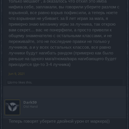
только мешают", а оказалось что отхил это имба
нифига себе, заплакали, вы говорили уберите разлом с
взрывной, все равно взрыв пофиксили, а теперь ноете
что взрывная не убивает. за 8 лет играя за мага, я
примерно знаю механику игры за лучника, так открою
вам секрет.... вас не понерфили, а просто привели к
общему знаменателю с остальными классами, и не
переживайте, это не последние правки не только у
лучников, а и у всех остальных классов, все равно
лучники будут нагибать рандом (примерно как было
раньше на одного мага/гнома/вара нагибающего будет
приходится где-то 3-4 лучника)
Jun 9, 2021
Шотто
likes this.
Dark59
Old Hand
Теперь говорят уберите двойной урон от маркера))