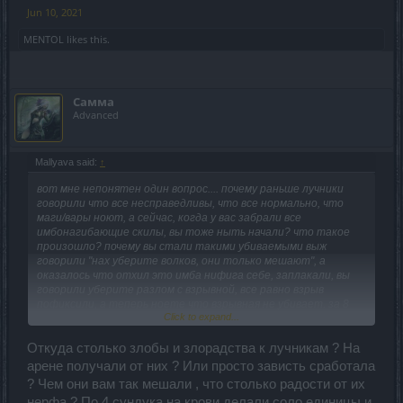
Jun 10, 2021
MENTOL
likes this.
Самма
Advanced
Mallyava said:
↑
вот мне непонятен один вопрос.... почему раньше лучники
говорили что все несправедливы, что все нормально, что
маги/вары ноют, а сейчас, когда у вас забрали все
имбонагибающие скилы, вы тоже ныть начали? что такое
произошло? почему вы стали такими убиваемыми выж
говорили "нах уберите волков, они только мешают", а
оказалось что отхил это имба нифига себе, заплакали, вы
говорили уберите разлом с взрывной, все равно взрыв
пофиксили, а теперь ноете что взрывная не убивает. за 8
Click to expand...
лет играя за мага, я примерно знаю механику игры за
лучника, так открою вам секрет.... вас не понерфили, а
просто привели к общему знаменателю с остальными
Откуда столько злобы и злорадства к лучникам ? На
классами, и не переживайте, это не последние правки не
арене получали от них ? Или просто зависть сработала
только у лучников, а и у всех остальных классов, все равно
? Чем они вам так мешали , что столько радости от их
лучники будут нагибать рандом (примерно как было раньше
нерфа ? По 4 сундука на крови делали соло единицы и