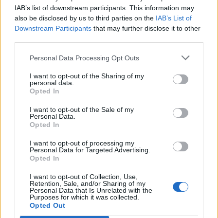
IAB’s list of downstream participants. This information may
не идет , когда бежит за хозяином - отхил не идет , от
дерева отбежишь подальше - отхил не идет , то есть
also be disclosed by us to third parties on the
IAB’s List of
половину игры отхила нет совсем . По хорошему волку
Downstream Participants
that may further disclose it to other
надо бы хилить перса 15% от хп пассивно , при
third parties.
вызывании , а укус пусть был бы просто помощью в
дамаге . Или же сделать 3ёх волков без исчезания , а
Personal Data Processing Opt Outs
не на 30 сек или хотя бы на минуту , вот только как
I want to opt-out of the Sharing of my
донести это до разрабов , не раз пожалеешь , что нет
personal data.
тут модераторов , много понаписали бы следопыты , а
Opted In
так что ни пиши , все бесполезно . Английским к
сожалению не владею , чтобы написать на англ .
I want to opt-out of the Sale of my
форуме , а через перевод , будет коряво и непонятно .
Personal Data.
Opted In
Jun 4, 2021
I want to opt-out of processing my
Айлейд
likes this.
Personal Data for Targeted Advertising.
Opted In
I want to opt-out of Collection, Use,
Taurissan
Retention, Sale, and/or Sharing of my
Forum Great Master
Personal Data that Is Unrelated with the
Purposes for which it was collected.
Opted Out
Плохо, что волк маркирует, потому что теперь он итак