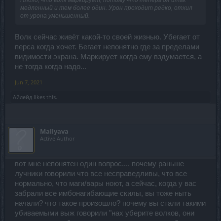
медленный и тем более один. Урон проходит редко, отхил
от урона уменьшенный.
Волк сейчас живёт какой-то своей жизнью. Убегает от
перса когда хочет. Бегает непонятно где за пределами
видимости экрана. Маркирует когда ему вздумается, а
не тогда когда надо...
Jun 7, 2021
Айлейд
likes this.
Mallyava
Active Author
вот мне непонятен один вопрос.... почему раньше
лучники говорили что все несправедливы, что все
нормально, что маги/вары ноют, а сейчас, когда у вас
забрали все имбонагибающие скилы, вы тоже ныть
начали? что такое произошло? почему вы стали такими
убиваемыми выж говорили "нах уберите волков, они