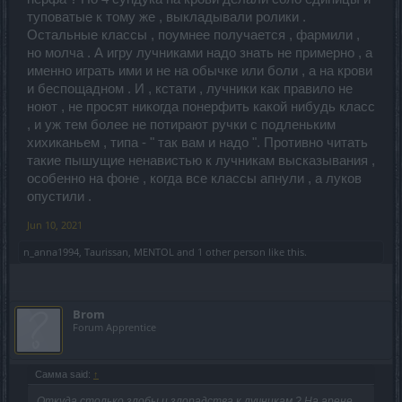
на одного мага/гнома/вара нагибающего будет приходится
где-то 3-4 лучника)
туповатые к тому же , выкладывали ролики .
Остальные классы , поумнее получается , фармили ,
но молча . А игру лучниками надо знать не примерно , а
именно играть ими и не на обычке или боли , а на крови
и беспощадном . И , кстати , лучники как правило не
ноют , не просят никогда понерфить какой нибудь класс
, и уж тем более не потирают ручки с подленьким
хихиканьем , типа - " так вам и надо ". Противно читать
такие пышущие ненавистью к лучникам высказывания ,
особенно на фоне , когда все классы апнули , а луков
опустили .
Jun 10, 2021
n_anna1994
,
Taurissan
,
MENTOL
and
1 other person
like this.
Brom
Forum Apprentice
Самма said:
↑
Откуда столько злобы и злорадства к лучникам ? На арене