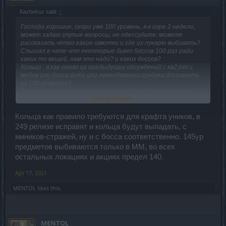
Kazbekuz said:
↑
Господа хорошие, скоро уже 100 уровень, я в игре 2 недели,
может задаю глупые вопросы, не обессудьте, можете
рассказать чётко какие шмотки и где их лукарю выбивать?
Слышал в чате что некоторые бьют боссов 100 раз ради
каких то вещей, нам это надо? и каких боссов?
Кольцо , я как понял из предыдущих обсуждений с кв2,его с
мобов или босса бить или легендарного сундука доставать
за 100 отмычек?
А по остальным шмотом неясности, знаю есть какие то
Click to expand...
сеты, тоже не представляю какой, сколько частей надо и
каких.
И ещё я вижу у некоторых на скриншотах 140 шмот, а в чате
Кольца как правило требуются для крафта уников, в
чел говорил что у него 145 уровень, как его добыть или это
249 релизе исправят и кольца будут выпадать, с
нереально для новичка?
миников-стражей, ну и с босса соответственно. 145ур
предметов выбиваются только в ММ, во всех
остальных локациях и акциях предел 140.
Apr 17, 2021
MENTOL
likes this.
MENTOL