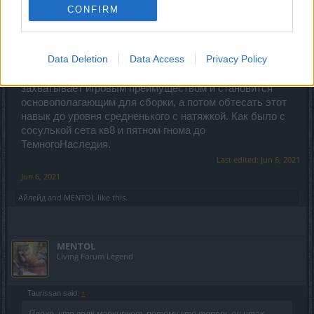
медленный и тем более один. Урон проходит редко,
CONFIRM
отхил от урона уменьшенный.
Потому даже выгодней брать стаю волков, убегающих
через время, но которые грызут часто.
Data Deletion
Data Access
Privacy Policy
Нерф перка неисчезающих волков, имхо. Но это и в
стиле Дракена - дать персу навык, который
захватывает игровым преимуществом и становится
основополагающим для сборки, а потом обтесать этот
навык до уровня средненького с натяжкой. Как было с
сосулькой сета кв8 и пятном гнома до
ТемногоНаследия.
Last edited:
Jun 6, 2021
Jun 6, 2021
Айлейд
and
MENTOL
like this.
MENTOL
Living Forum Legend
Taurissan said:
↑
Плохо, что волк маркирует, потому что теперь он итак