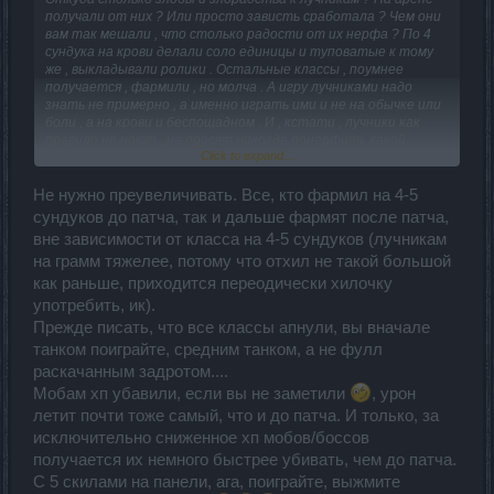
получали от них ? Или просто зависть сработала ? Чем они
вам так мешали , что столько радости от их нерфа ? По 4
сундука на крови делали соло единицы и туповатые к тому
же , выкладывали ролики . Остальные классы , поумнее
получается , фармили , но молча . А игру лучниками надо
знать не примерно , а именно играть ими и не на обычке или
боли , а на крови и беспощадном . И , кстати , лучники как
правило не ноют , не просят никогда понерфить какой
Click to expand...
нибудь класс , и уж тем более не потирают ручки с
подленьким хихиканьем , типа - " так вам и надо ". Противно
читать такие пышущие ненавистью к лучникам
Не нужно преувеличивать. Все, кто фармил на 4-5
высказывания , особенно на фоне , когда
все классы апнули
, а
сундуков до патча, так и дальше фармят после патча,
луков опустили .
вне зависимости от класса на 4-5 сундуков (лучникам
на грамм тяжелее, потому что отхил не такой большой
как раньше, приходится переодически хилочку
употребить, ик).
Прежде писать, что все классы апнули, вы вначале
танком поиграйте, средним танком, а не фулл
раскачанным задротом....
Мобам хп убавили, если вы не заметили
, урон
летит почти тоже самый, что и до патча. И только, за
исключительно сниженное хп мобов/боссов
получается их немного быстрее убивать, чем до патча.
С 5 скилами на панели, ага, поиграйте, выжмите