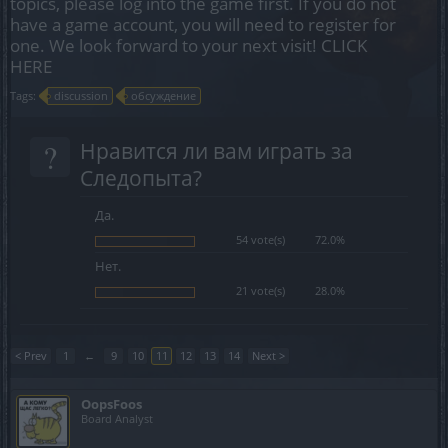
topics, please log into the game first. If you do not
have a game account, you will need to register for
one. We look forward to your next visit!
CLICK
HERE
Tags:
discussion
обсуждение
?
Нравится ли вам играть за
Следопыта?
Да.
54 vote(s)
72.0%
Нет.
21 vote(s)
28.0%
< Prev
1
←
9
10
11
12
13
14
Next >
OopsFoos
Board Analyst