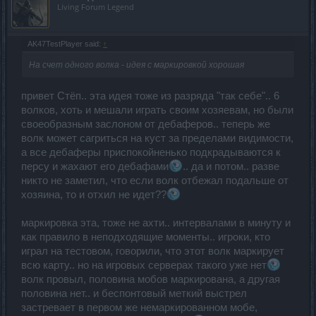
Living Forum Legend
AK47TestPlayer said:
↑
На счет одного волка - идея с маркировкой хорошая
привет Стёп.. эта идея тоже из разряда "так себе".. 6
волков, хоть и мешали играть своим хозяевам, но были
своеобразным заслоном от дебаферов.. теперь же
волк может сагриться на куст за пределами видимости,
а все дебаферы приспокойненько подкрадываются к
персу и жахают его дебафами
.. да и потом.. разве
никто не заметил, что если волк отбежал подальше от
хозяина, то и отхил не идет??
маркировка эта, тоже не ахти.. интервалами в минуту и
как правило в неподходящие моменты.. игроки, кто
играл на тестовом, говорили, что этот волк маркирует
всю карту.. но на игровых серверах такого уже нет
волк провыл, половина мобов маркирована, а другая
половина нет.. и беспонтовый меткий выстрел
застревает в первом же немаркированном мобе,