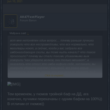
Jun 10, 2021
AK47TestPlayer
Forum Baron
Mallyava said:
↑
вот мне непонятен один вопрос.... почему раньше лучники
говорили что все несправедливы, что все нормально, что
маги/вары ноют, а сейчас, когда у вас забрали все
имбонагибающие скилы, вы тоже ныть начали? что такое
произошло? почему вы стали такими убиваемыми выж
говорили "нах уберите волков, они только мешают", а
оказалось что отхил это имба нифига себе, заплакали, вы
говорили уберите разлом с взрывной, все равно взрыв
пофиксили, а теперь ноете что взрывная не убивает. за 8
Click to expand...
лет играя за мага, я примерно знаю механику игры за
лучника, так открою вам секрет.... вас не понерфили, а
просто привели к общему знаменателю с остальными
классами, и не переживайте, это не последние правки не
только у лучников, а и у всех остальных классов, все равно
Тем временем, у гномов тройной баф на ДД, ага
лучники будут нагибать рандом (примерно как было раньше
конечно, лучники перекачаны с одним бафом на 100%))
на одного мага/гнома/вара нагибающего будет приходится
где-то 3-4 лучника)
В отличии от гномов))