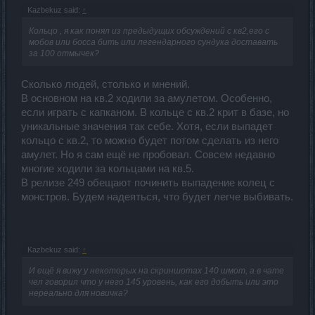
Kazbekuz said:
↑
Кольцо , я как понял из предыдущих обсуждений с кв2,его с
мобов или босса бить или легендарного сундука доставать
за 100 отмычек?
Сколько людей, столько и мнений.
В основном на кв.2 ходили за амулетом. Особенно,
если играть с капканом. В кольце с кв.2 крит в базе, но
уникальные значения так себе. Хотя, если выпадет
кольцо с кв.2, то можно будет потом сделать из него
амулет. Но я сам ещё не пробовал. Совсем недавно
многие ходили за кольцами на кв.5.
В релизе 249 обещают починить выпадение колец с
монстров. Будем надеяться, что будет легче выбивать.
Kazbekuz said:
↑
И ещё я вижу у некоторых на скриншотах 140 шмот, а в чате
чел говорил что у него 145 уровень, как его добыть или это
нереально для новичка?