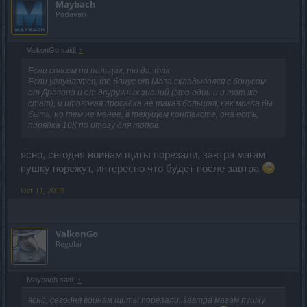
Maybach
Padavan
ValkonGo said:
↑
Если совсем на пальцах, то да, так
Если углублятся, то бонус от Мага складывался с бонусом
от Драгана и от двуручных знаний (это один и и тот же
стат), и итоговая просадка не такая большая, как могла бы
быть, но тем не менее, в текущем контексте, она есть,
порядка 10К по итогу для топов.
ясно, сегодня воинам щиты порезали, завтра магам
пушку порежут, интересно что будет после завтра
Oct 11, 2019
ValkonGo
Regular
Maybach said:
↑
ясно, сегодня воинам щиты порезали, завтра магам пушку