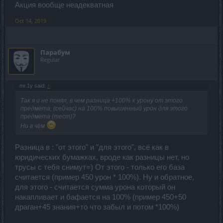
Акция вообще неадекватная
Oct 14, 2019
Парабум
Regular
mr.1y said:
↑
Так я и не понял, в чем разница +100% к урону от этого
предмета, (сейчас) на 100% повышенный урон для этого
предмета (тест)?
Ни в чём
Разница в : "от этого" и "для этого", всё как в
юридических бумажках, вроде как разницы нет, но
трусы с тебя снимут=) От этого - только его база
считается (пример 450 урон * 100%). Ну и обратное,
для этого - считается сумма урона который он
накапливает и бафается на 100% (пример 450+50
драган+45 знания+то что забыл и потом *100%)