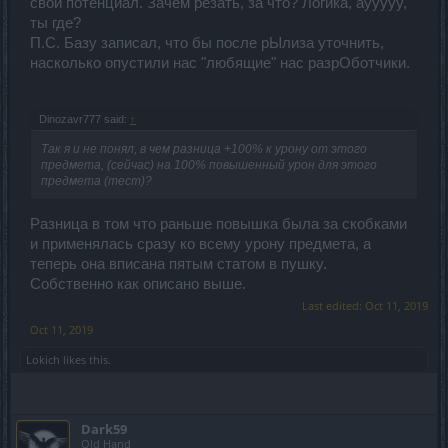
свой потенциал. Зачем резать, за что? Логика, аууууу,
ты где?
П.С. Базу записал, что бы после рЫлиза уточнить,
насколько опустили нас "любящие" нас разрОботчики.
Dinozavr777 said:
↑
Так я и не понял, в чем разница +100% к урону от этого
предмета, (сейчас) на 100% повышенный урон для этого
предмета (тест)?
Разница в том что раньше повышка была за скобками
и применялась сразу ко всему урону предмета, а
теперь она вписана пятым статом в пушку.
Собственно как описано выше.
Last edited:
Oct 11, 2019
Oct 11, 2019
Lokich
likes this.
Dark59
Old Hand