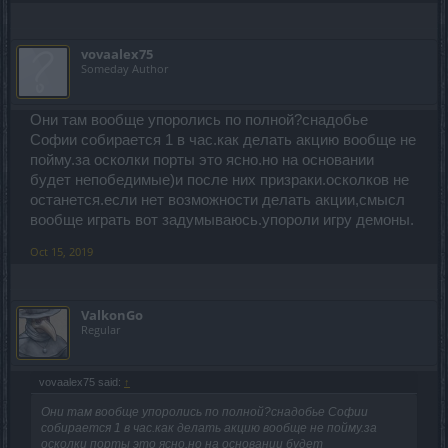
vovaalex75
Someday Author
Они там вообще упоролись по полной?снадобье
Софии собирается 1 в час.как делать акцию вообще не
пойму.за осколки порты это ясно.но на основании
будет непобедимые)и после них призраки.осколков не
останется.если нет возможности делать акции,смысл
вообще играть вот задумываюсь.упороли игру демоны.
Oct 15, 2019
ValkonGo
Regular
vovaalex75 said:
↑
Они там вообще упоролись по полной?снадобье Софии
собирается 1 в час.как делать акцию вообще не пойму.за
осколки порты это ясно.но на основании будет