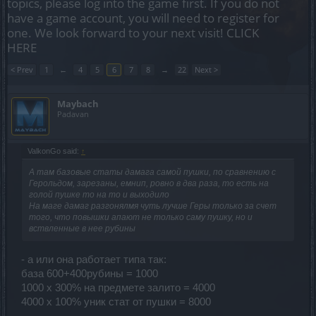
topics, please log into the game first. If you do not
have a game account, you will need to register for
one. We look forward to your next visit!
CLICK
HERE
< Prev
1
←
4
5
6
7
8
→
22
Next >
Maybach
Padavan
ValkonGo said:
↑
А там базовые статы дамага самой пушки, по сравнению с
Герольдом, зарезаны, емнип, ровно в два раза, то есть на
голой пушке то на то и выходило
На маге дамаг разгонялмя чуть лучше Геры только за счет
того, что повышки апают не только саму пушку, но и
вствленные в нее рубины
- а или она работает типа так:
база 600+400рубины = 1000
1000 х 300% на предмете залито = 4000
4000 х 100% уник стат от пушки = 8000