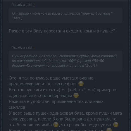
Парабум said:
↑
От этого - только его база считается (пример 450 урон *
100%).
Разве в эту базу перестали входить камни в пушке?
Парабум said:
↑
Ну и обратное, для этого - считается сумма урона который
он накапливает и бафается на 100% (пример 450+50
драган+45 знания+то что забыл и потом *100%)
Это, я так понимаю, ваше умозаключение,
предположение и т.д. - но не факт
Все топ пушки(и их сеты) + - (кв4, кв7, маг) примерно
одинаковые и сбалансированы
Разница в удобстве, применение тех или иных
скиллов.
У всех выше пушек одинаковая база, кроме пушки мага
- она урезана, и если б она была рана др. пушкам, то
эта была явная имба
, что разрабы не допустят
В игре и так, почти все одинаково одеваются +-
,