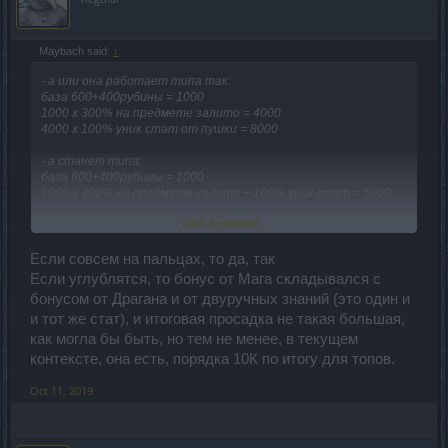
Maybach said:
↑
- а или она работает типа так:
база 600+400рубины = 1000
1000 х 300% на предмете залито = 4000
4000 х 100% уник стат от пушки = 8000
- а станет типа:
база 600+400рубины = 1000
1000 х 300% на предмете залито + 100% уник стат = 5000
Click to expand...
так что ли ?
Если совсем на пальцах, то да, так
Если углублятся, то бонус от Мага складывался с
бонусом от Драгана и от двуручных знаний (это один и
и тот же стат), и итоговая просадка не такая большая,
как могла бы быть, но тем не менее, в текущем
контексте, она есть, порядка 10К по итогу для топов.
Oct 11, 2019