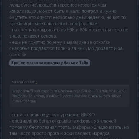
лучше\легче\проще\интереснее играется чем
канализация, может быть я мало поиграл и нужно
ощутить это спустя несколько дней\неделю, но вот то
время игры мне показалось комфортным.
- на счёт как закрывать по 50К и 80К прогрессы пока не
знаю, покажет основа.
- еще не понятно почему в магазине за осколки
снадобья продаются только за ины, мб добавят и за
осколки
Spoiler:
магаз за осколки у барыги Табо
ValkonGo said:
↑
В прошлый раз хорошим источником снадобий и портов были
амфоры за ключи, а ключей у всех должно быть много после
Канализации
этот источник ощутимо урезали -ИМХО
- специально бегал открывал амфоры, х5 ключей
помоему бесполезная трата, амфоры х1 надо юзать, но
там часто просто прога и эски падают, изредка