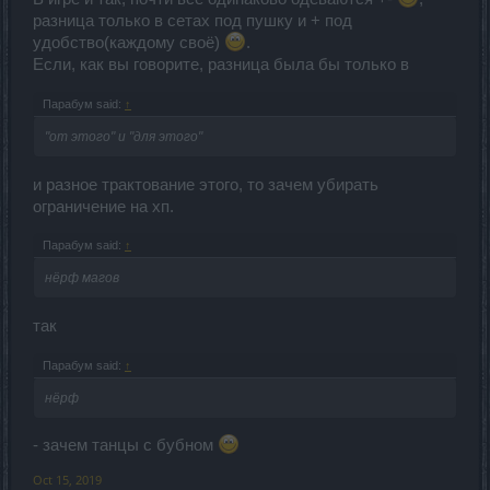
разница только в сетах под пушку и + под
удобство(каждому своё)
.
Если, как вы говорите, разница была бы только в
Парабум said:
↑
"от этого" и "для этого"
и разное трактование этого, то зачем убирать
ограничение на хп.
Парабум said:
↑
нёрф магов
так
Парабум said:
↑
нёрф
- зачем танцы с бубном
Oct 15, 2019