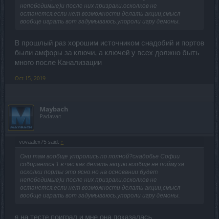
непобедимые)и после них призраки.осколков не
останется.если нет возможности делать акции,смысл
вообще играть вот задумываюсь.упороли игру демоны.
В прошлый раз хорошим источником снадобий и портов
были амфоры за ключи, а ключей у всех должно быть
много после Канализации
Oct 15, 2019
Maybach
Padavan
vovaalex75 said:
↑
Они там вообще упоролись по полной?снадобье Софии
собирается 1 в час.как делать акцию вообще не пойму.за
осколки порты это ясно.но на основании будет
непобедимые)и после них призраки.осколков не
останется.если нет возможности делать акции,смысл
вообще играть вот задумываюсь.упороли игру демоны.
я на тесте поиграл и мне она показалась