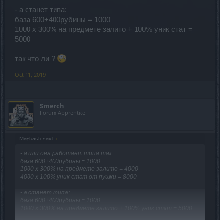
- а станет типа:
база 600+400рубины = 1000
1000 х 300% на предмете залито + 100% уник стат =
5000
так что ли ?
Oct 11, 2019
Smerch
Forum Apprentice
Maybach said:
↑
- а или она работает типа так:
база 600+400рубины = 1000
1000 х 300% на предмете залито = 4000
4000 х 100% уник стат от пушки = 8000
- а станет типа:
база 600+400рубины = 1000
1000 х 300% на предмете залито + 100% уник стат = 5000