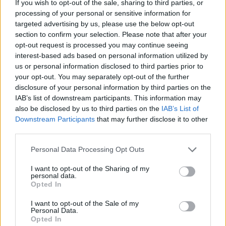
If you wish to opt-out of the sale, sharing to third parties, or
Lokro said:
↑
processing of your personal or sensitive information for
targeted advertising by us, please use the below opt-out
Разница в том что раньше повышка была за скобками и
применялась сразу ко всему урону предмета, а теперь она
section to confirm your selection. Please note that after your
вписана пятым статом в пушку.Собственно как описано
opt-out request is processed you may continue seeing
выше.
interest-based ads based on personal information utilized by
us or personal information disclosed to third parties prior to
Я, конечно, могу ошибаться, но как по мне:
your opt-out. You may separately opt-out of the further
Dinozavr777 said:
disclosure of your personal information by third parties on the
Так я и не понял, в чем разница +100% к урону от этого
IAB’s list of downstream participants. This information may
предмета, (сейчас) на 100% повышенный урон для
also be disclosed by us to third parties on the
IAB’s List of
этого предмета (тест)?
Downstream Participants
that may further disclose it to other
Ни в чём
third parties.
OopsFoos said:
↑
Personal Data Processing Opt Outs
Убирают значения 33% это значение действовало если
значение хп было выше 33% вот его и убирают, а значит
I want to opt-out of the Sharing of my
дейтвовать будет вне зависимости от значения хп, я так
personal data.
понимаю. Можно предположить что из-за сета моти и
Opted In
поправили посох мага, убрав привязку в хп.
I want to opt-out of the Sale of my
Да, именно так.
Personal Data.
Opted In
+100% на повышку и раньше было(как 5й вшитый