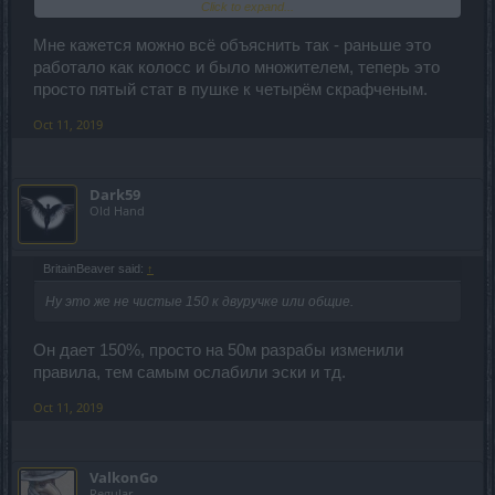
Click to expand...
так что ли ?
Мне кажется можно всё объяснить так - раньше это
работало как колосс и было множителем, теперь это
просто пятый стат в пушке к четырём скрафченым.
Oct 11, 2019
Dark59
Old Hand
BritainBeaver said:
↑
Ну это же не чистые 150 к двуручке или общие.
Он дает 150%, просто на 50м разрабы изменили
правила, тем самым ослабили эски и тд.
Oct 11, 2019
ValkonGo
Regular