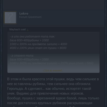
Lokro
Forum Greenhorn
Maybach said:
↑
- а или она работает типа так:
база 600+400рубины = 1000
1000 х 300% на предмете залито = 4000
4000 х 100% уник стат от пушки = 8000
- а станет типа:
база 600+400рубины = 1000
1000 х 300% на предмете залито + 100% уник стат = 5000
Click to expand...
так что ли ?
В этом и была красота этой пушки, ведь чем сильнее в
нее вставлены рубины, тем сильнее она обгоняла
Герольда. А сделают... как обычно, испортят такой
уник. Видимо для привлечения новых игроков.
Вообще, пушка с зарезанной вдвое базой, лишь только
после достаточно крупных рубинов раскрывающая