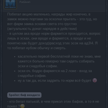
Padavan
Побегал акцию маленько, награды жир конечно, в
замок можно портами за осколки прыгать - это гуд, но
вот фарм замка эсками света это грустно
(актуальность донат нарядов в действии)
- в целом ака вроде норм фармится проходится, вопрос
лишь в эсках, они вроде и фармятся, а вроде и не
понятно как будет доход\расход этих эсок на ад3\4. Я
то побегал нубом обычку и смерть.
касательно первой бесплатной локи не знаю, мне
кажется больно геморно там сидеть собирать
эски и снадобья софии.
эски оч. бодро фармятся на 2 локе - вход за
снадобье софии.
ну а так да, если задрить то норм всё будет
Spoiler:
баф вендиго
- кто бегал патькой, в чем прикол этих бафов, а то я не
понял ?