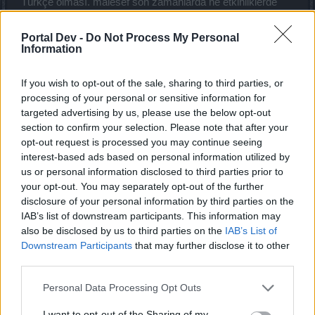
Türkçe olması. malesef son zamanlarda ne etkinliklerde
nede görevlerde Türkçe kullanılmıyor. bu şekilde oyunu
uzun süre oynamayı sürdürebileceğimi zannetmiyorum.
Portal Dev -
Do Not Process My Personal
Information
Aug 29, 2022
If you wish to opt-out of the sale, sharing to third parties, or
aBDuLHaMiTHaN
processing of your personal or sensitive information for
Old Hand
targeted advertising by us, please use the below opt-out
section to confirm your selection. Please note that after your
opt-out request is processed you may continue seeing
oyun gibi forum da ölmüş yazık
interest-based ads based on personal information utilized by
Sep 1, 2022
us or personal information disclosed to third parties prior to
your opt-out. You may separately opt-out of the further
disclosure of your personal information by third parties on the
dereta2
IAB’s list of downstream participants. This information may
Forum Apprentice
also be disclosed by us to third parties on the
IAB’s List of
Downstream Participants
that may further disclose it to other
herkes elini çekmiş oyundan. hiç bir özen görmüyorum
third parties.
oyunda. saldım çayıra mevlam kayıra.
Personal Data Processing Opt Outs
Sep 4, 2022
I want to opt-out of the Sharing of my