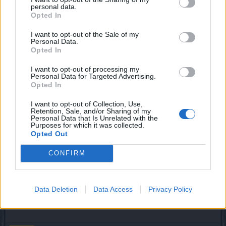
personal data.
Opted In
Arthur
S-Moderator
Team Drakensang Online
I want to opt-out of the Sale of my
Personal Data.
Opted In
nitroo said:
↑
Oyun yönetimi sanırım Türkçe çeviri yapacak personel bulmakta
I want to opt-out of processing my
zorlanıyor yeni gelen itemler, malzemeler ve etkinlikler tamamen
Personal Data for Targeted Advertising.
ingilizce bu konu hakkında bir iyileştirme olacak mı? Bu soruma
Opted In
cevap verebilecek türk moderatör kalmışsa tabi var mı?
I want to opt-out of Collection, Use,
Retention, Sale, and/or Sharing of my
Merhaba
nitroo
,
Personal Data that Is Unrelated with the
Purposes for which it was collected.
Bahsettiğiniz durumu merkeze ileteceğimizden emin
Opted Out
olabilirsiniz. Yaşanan durumun can sıkıcı olduğunun
farkındayız. Yeni gelen içeriklerin Türkçeleştirilmesi bazen
CONFIRM
zaman alabilmektedir. Geri bildiriminiz için teşekkür ederiz.
İyi oyunlar dileriz.
Data Deletion
Data Access
Privacy Policy
Oct 11, 2022