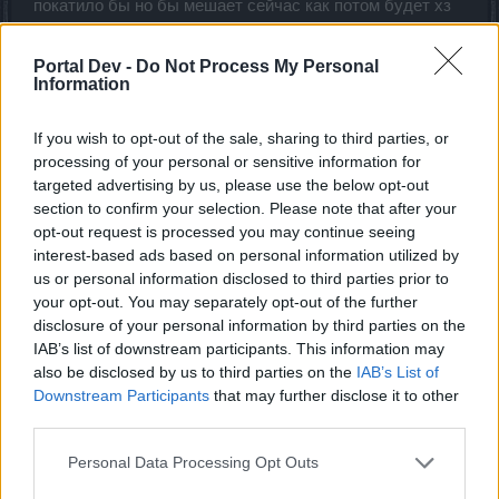
покатило бы но бы мешает сейчас как потом будет хз
Nov 10, 2021
Portal Dev -
Do Not Process My Personal
warwoolf99
likes this.
Information
If you wish to opt-out of the sale, sharing to third parties, or
warwoolf99
processing of your personal or sensitive information for
Someday Author
targeted advertising by us, please use the below opt-out
section to confirm your selection. Please note that after your
Дижон said:
↑
opt-out request is processed you may continue seeing
interest-based ads based on personal information utilized by
пробовал соло на молниях чёт не зашло если б кд можно было
us or personal information disclosed to third parties prior to
сделать хотя б 1с как и на сфере мож и покатило бы но бы
мешает сейчас как потом будет хз
your opt-out. You may separately opt-out of the further
disclosure of your personal information by third parties on the
это да,сборка молнии больше для групповой игры,для
IAB’s list of downstream participants. This information may
меня единственный плюс в ней что не нужно стаковать
also be disclosed by us to third parties on the
IAB’s List of
ветер)
Downstream Participants
that may further disclose it to other
я использую цепную и шаровую,иногда обычная
third parties.
пролетает).
в группе цепухой криты по 20 лямов,как при полном
Personal Data Processing Opt Outs
стаке ветра.