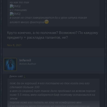
ну как то так
и с танцами
в синге не стал заморачиватся да и урон штука такая
влияет много факторов
Круто конечно, а по полочкам? Возможно? По каждому
предмету + раскладка талантов, не?
Nov 8, 2021
Infernil
Active Author
Дижон said:
↑
пояс да он хороший я его поставлю но ток когда они его
сделают больше 100
а вот со скоркой тут такое дело пробовал на всяком пороге
ниже 5.5 очень вяло наберется баф поэтому остановился на
этом
пороге ниже его падать не хочу не комфортно мне
с хп согласен мало для крови но загадка хорошая пока не