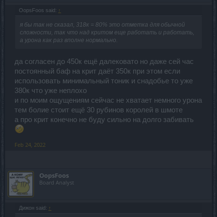
OopsFoos said:
↑
я бы так не сказал, 318к = 80% это отметка для обычной
сложности, так что над критом еще работать и работать,
а урона как раз вполне нормально.
да согласен до 450к ещё далековато но даже сей час
постоянный баф на крит даёт 350к при этом если
использовать минимальный тоник и снадобье то уже
380к что уже неплохо
и по моим ощущениям сейчас не хватает немного урона
тем болие стоит ещё 30 рубинов королей в шмоте
а про крит конечно не буду сильно на долго забивать
Feb 24, 2022
OopsFoos
Board Analyst
Дижон said:
↑