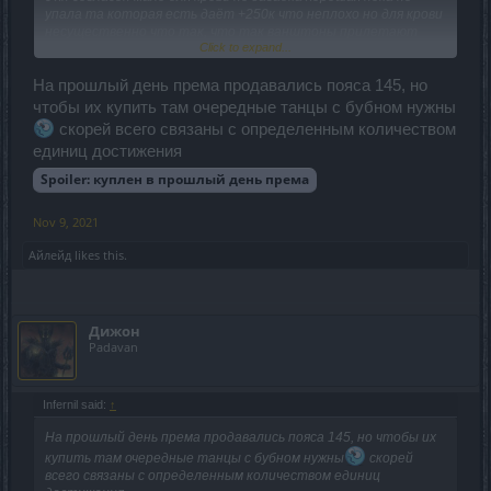
упала та которая есть даёт +250к что неплохо но для крови
несущественно что так, что так ванштоны прилетают
Click to expand...
иногда
по этому от загадки пока отказался мож потом передумаю
На прошлый день према продавались пояса 145, но
всё пака очень сырое по сборке
чтобы их купить там очередные танцы с бубном нужны
скорей всего связаны с определенным количеством
единиц достижения
Spoiler:
куплен в прошлый день према
Nov 9, 2021
Айлейд
likes this.
Дижон
Padavan
Infernil said:
↑
На прошлый день према продавались пояса 145, но чтобы их
купить там очередные танцы с бубном нужны
скорей
всего связаны с определенным количеством единиц