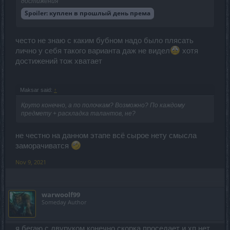
достижения
Spoiler:
куплен в прошлый день према
често не знаю с каким бубном надо было плясать
лично у себя такого варианта даж не видел
хотя
достижений тож хватает
Maksar said:
↑
Круто конечно, а по полочкам? Возможно? По каждому
предмету + раскладка талантов, не?
не честно на данном этапе всё сырое нету смысла
заморачиватся
Nov 9, 2021
warwoolf99
Someday Author
я бегаю с двуруком,конечно скорка проседает и хп нет