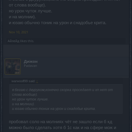
от слова вообще).
но урон чуток лучше.
и на молнии).
и юзаю обычно тоник на урон и снадобье крита.
Nov 10, 2021
Айлейд
likes this.
Дижон
Padavan
warwoolf99 said:
↑
я бегаю с двуруком,конечно скорка проседает и хп нет от
слова вообще).
но урон чуток лучше.
и на молнии).
и юзаю обычно тоник на урон и снадобье крита.
пробовал соло на молниях чёт не зашло если б кд
можно было сделать хотя б 1с как и на сфере мож и