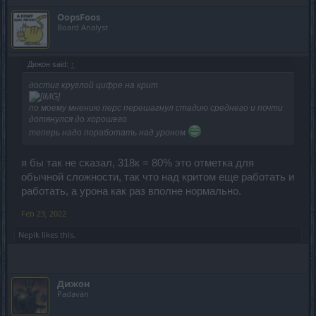
OopsFoos
Board Analyst
Дижон said:
↑
достиг круглой цифре на крит
по моему мнению перс перешагнул стадию среднего и почти
дотянулся до хорошего
теперь надо поработать над уроном
я бы так не сказал, 318к = 80% это отметка для
обычной сложности, так что над критом еще работать и
работать, а урона как раз вполне нормально.
Feb 23, 2022
Nepik
likes this.
Дижон
Padavan