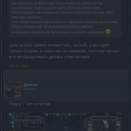
да согласен до 450к ещё далековато но даже сей час
постоянный баф на крит даёт 350к при этом если
использовать минимальный тоник и снадобье то уже 380к
что уже неплохо
и по моим ощущениям сейчас не хватает немного урона тем
болие стоит ещё 30 рубинов королей в шмоте
а про крит конечно не буду сильно на долго забивать
урон всегда можно возместить, эсской, а вот крит
только бафом, я лишь на это намекал, поэтому лучше
все же продолжать делать упор на крит.
Feb 24, 2022
Дижон
Padavan
Персу 7 лет отчётик