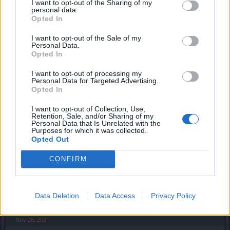
I want to opt-out of the Sharing of my
Nov 10, 2021
personal data.
Opted In
Айлейд
and
Дижон
like this.
I want to opt-out of the Sale of my
Personal Data.
Opted In
Chesaere
Someday Author
I want to opt-out of processing my
Personal Data for Targeted Advertising.
Opted In
Infernil said:
↑
На прошлый день према продавались пояса 145, но чтобы их
I want to opt-out of Collection, Use,
Retention, Sale, and/or Sharing of my
купить там очередные танцы с бубном нужны
скорей
Personal Data that Is Unrelated with the
всего связаны с определенным количеством единиц
Purposes for which it was collected.
достижения
Opted Out
Spoiler:
куплен в прошлый день према
CONFIRM
Впервые вижу, что можно купить 145-ый лвл. Что за
"танцы с бубном"?
Если у кого имеется формула на ремень, где вы его
Data Deletion
Data Access
Privacy Policy
получили?
Nov 28, 2021