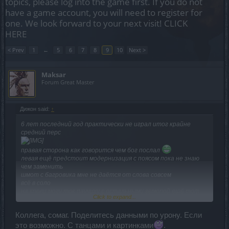
topics, please log into the game first. If you do not
have a game account, you will need to register for
one. We look forward to your next visit!
CLICK
HERE
< Prev
1
←
5
6
7
8
9
10
Next >
Maksar
Forum Great Master
Дижон said:
↑
6 лет последний год практически не играл итог крайне
средний перс
правая сторона как говорится чем бог послал
левая ещё предстоит модернизация с поясом пока не знаю
чем заменить
шмот с багровика мне не даётся от слова совсем
всё в соло
на крови могу ток паучиху с остальными геморой ещё тот
Click to expand...
да и энтузиазма пока немного начал болие плотно играть
Коллега, сомаг. Поделитесь данными по урону. Если
только с юбилея
это возможно. С танцами и картинками
.