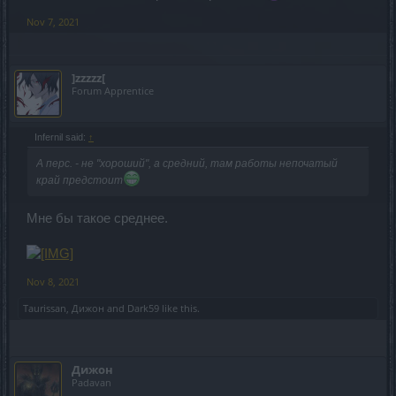
Nov 7, 2021
]zzzzz[
Forum Apprentice
Infernil said:
↑
А перс. - не "хороший", а средний, там работы непочатый
край предстоит
Мне бы такое среднее.
Nov 8, 2021
Taurissan
,
Дижон
and
Dark59
like this.
Дижон
Padavan