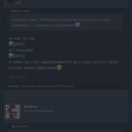
Maksar said:
↑
Коллега, сомаг. Поделитесь данными по урону. Если это
возможно. С танцами и картинками
.
ну как то так
и с танцами
в синге не стал заморачиватся да и урон штука такая
влияет много факторов
Nov 8, 2021
Айлейд
,
Taurissan
and
warwoolf99
like this.
Maksar
Forum Great Master
Дижон said:
↑