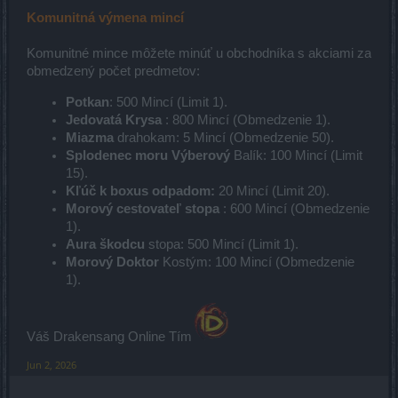
Komunitná výmena mincí
Komunitné mince môžete minúť u obchodníka s akciami za
obmedzený počet predmetov:
Potkan
: 500 Mincí (Limit 1).
Jedovatá Krysa
: 800 Mincí (Obmedzenie 1).
Miazma
drahokam: 5 Mincí (Obmedzenie 50).
Splodenec moru Výberový
Balík: 100 Mincí (Limit
15).
Kľúč k boxus odpadom:
20 Mincí (Limit 20).
Morový cestovateľ stopa
: 600 Mincí (Obmedzenie
1).
Aura škodcu
stopa: 500 Mincí (Limit 1).
Morový Doktor
Kostým: 100 Mincí (Obmedzenie
1).
Váš Drakensang Online Tím
Jun 2, 2026