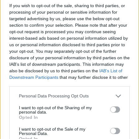
400%
If you wish to opt-out of the sale, sharing to third parties, or
Začína
základné
processing of your personal or sensitive information for
na
poškoden
targeted advertising by us, please use the below opt-out
+150%,
ako jed
section to confirm your selection. Please note that after your
získava
každých 0
opt-out request is processed you may continue seeing
Zúrivý Švih
Rytier Draka
90%
sekundy 
(30%)
interest-based ads based on personal information utilized by
každé 3
okruhu
us or personal information disclosed to third parties prior to
sekundy
4,8m.
your opt-out. You may separately opt-out of the further
až na
Zásahy
disclosure of your personal information by third parties on the
600%.
majú 30%
IAB’s list of downstream participants. This information may
šancu
also be disclosed by us to third parties on the
IAB’s List of
spustiť
Downstream Participants
that may further disclose it to other
Dračiu
third parties.
kožu
(ma
raz za 8s)
Personal Data Processing Opt Outs
I want to opt-out of the Sharing of my
Toxická
personal data.
explózia:
Opted In
Nahrádza
I want to opt-out of the Sale of my
jedinečnos
Personal Data.
vybuchuj
Opted In