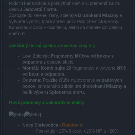
toxicitu kanalizácie a poskytnúť vám silu premeniť sa na
desivú
Jedovatú Formu
.
Zostúpte do zelenej žiary, zbierajte
Drahokami Miazmy
a
vytvorte výstroj, ktorá zmení príliv tejto chemickej vojny.
Kanalizácia čaká – očistíte ju, alebo sa stanete ich ďalšou
obeťou?
Zakládný herný cyklus a mechanizmy hry
Lov:
Zbierajte
Fragmenty kľúčov od boxov s
odpadom
z obsahu akcie.
Montáž:
Kombinujte 20
fragmentov a vytvorte
kľúč
od boxu s odpadom.
Odmena:
Použite kľúče na otvorenie
odpadových
boxov
, primárneho zdroja
pre drahokami Miazmy
a
balík výberu Splodenca moru.
Nové predmety a dekoratívne efekty
Nový Sprievodca -
Ratatoxie
:
Poskytuje +25% škody, +15% HP a +20%