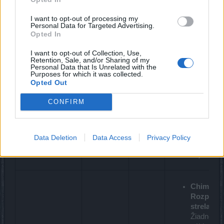
každých 0
Začína
sekundy 
I want to opt-out of processing my
na
spôsobuj
Personal Data for Targeted Advertising.
Opted In
+125%,
320%
Magická
získava
základné
Čarodejník
I want to opt-out of Collection, Use,
strela
75%
poškoden
Kruhu
Retention, Sale, and/or Sharing of my
(50%)
každé 3
ako jed d
Personal Data that Is Unrelated with the
Purposes for which it was collected.
sekundy
4m.
Opted Out
až do
Zásahy
500%.
majú 30%
CONFIRM
šancu
spustiť
Kontrola
myšlieno
Data Deletion
Data Access
Privacy Policy
(max raz 
8s).
Chimera
Rozptylo
strela
:
Žiadne