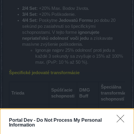
2/4 Set:
+20% Max. Bodov života.
3/4 Set:
+20% Poškodenie.
4/4 Set:
Poskytne
Jedovatú Formu
po dobu 20
sekúnd po zasiahnutí so špecifickými
schopnostami. V tejto forme
ignorujete
nepriateľskú odolnosť voči jedu
a získavate
masívne zvýšenie poškodenia.
Ignoruje najprv 25% odolnosť proti jedu a
každé 3 sekundy sa zvyšuje o 15% až 100%
max. (PvP: 10 % až 50 %).
Špecifické jedovaté transformácie
Špeciálna
Spúšťacie
DMG
Trieda
transformácia
schopnosti
Buff
schopností
Chimera
Portal Dev -
Do Not Process My Personal
Krvavý
Information
drvivý
úder:
Ude