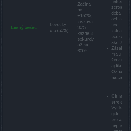
náklady n
Začína
zdroje ani
na
doba
+150%,
ochladeni
získava
Lovecký
udelí 120
Lesný bežec
90%
šíp (50%)
základné
každé 3
poškoden
sekundy
ako Jed.
až na
Zásahy
600%.
majú 100
šancu
aplikovať
Označeni
na
ciele
Chimera
strela:
Vystrelí 3
gule, ktor
prerazia 5
nepriateľo