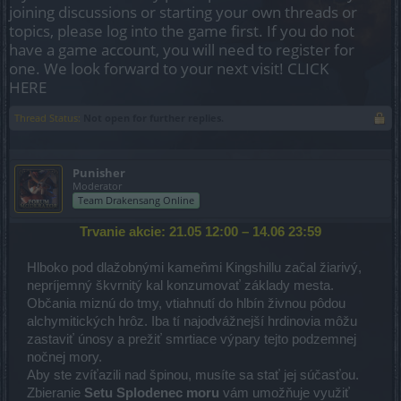
joining discussions or starting your own threads or
topics, please log into the game first. If you do not
have a game account, you will need to register for
one. We look forward to your next visit!
CLICK
HERE
Thread Status:
Not open for further replies.
Punisher
Moderator
Team Drakensang Online
Trvanie akcie: 21.05 12:00 – 14.06 23:59
Hlboko pod dlažobnými kameňmi Kingshillu začal žiarivý,
nepríjemný škvrnitý kal konzumovať základy mesta.
Občania miznú do tmy, vtiahnutí do hlbín živnou pôdou
alchymitických hrôz. Iba tí najodvážnejší hrdinovia môžu
zastaviť únosy a prežiť smrtiace výpary tejto podzemnej
nočnej mory.
Aby ste zvíťazili nad špinou, musíte sa stať jej súčasťou.
Zbieranie
Setu Splodenec moru
vám umožňuje využiť