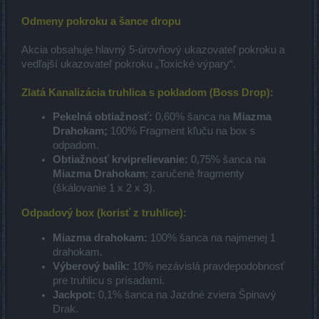
Odmeny pokroku a šance dropu
Akcia obsahuje hlavný 5-úrovňový ukazovateľ pokroku a
vedľajší ukazovateľ pokroku „Toxické výpary“.
Zlatá Kanalizácia truhlica s pokladom (Boss Drop):
Pekelná obtiažnosť:
0,60% šanca na
Miazma
Drahokam;
100% Fragment kľuču na box s
odpadom.
Obtiažnosť krviprelievanie:
0,75% šanca na
Miazma Drahokam
; zaručené fragmenty
(škálovanie 1 x 2 x 3).
Odpadový box (korisť z truhlice):
Miazma drahokam:
100% šanca na najmenej 1
drahokam.
Výberový balík:
10% nezávislá pravdepodobnosť
pre truhlicu s prísadami.
Jackpot:
0,1% šanca na Jazdné zviera Špinavý
Drak.