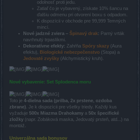
odolnosť proti jedu.
Zatiaľ čo je vybavený, získate 10% šancu na
ďalšiu odmenu pri otvorení boxu s odpadom.
K dispozícii v obchode pre 99,999 Temných
mincí.
Nové jadzné zviera –
Špinavý drak
:
Parný vrták
navrhnutý trpaslíkmi.
Dekoratívne efekty:
Zahŕňa
Spóry skazy
(Aura
efektu),
Biologické nebezpečenstvo
(Stopa) a
Jedovaté zvyšky
(Alchymistický kruh).
Nové vybavenie: Set Splodenca moru
Toto je
4-dielna sada (prilba, 2x prstene, ozdoba
zbrane)
. Je k dispozícii pre všetky triedy. Každý kus
vyžaduje
500x Miazma Drahokamy
a
50x špecifické
zložky
(napr. Zobáková maska, Jedovatý prsteň, atd...) na
montáž.
Univerzálna sada bonusov