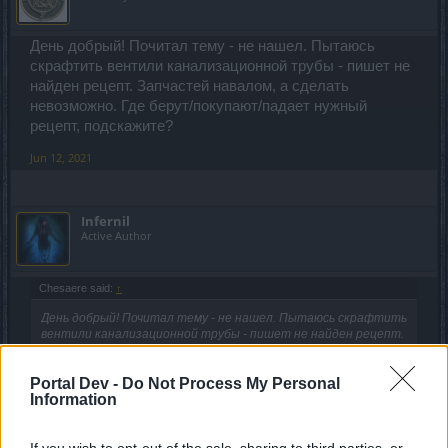
День добрый! Почитал тему - не нашел. Пытаюсь
скрафтить вентили канализационной трубы - пишет не
найден рецепт. Запчастей навалом, а сделать
невозможно. Где берут/покупают/падает нужный
рецепт, подскажите?
Jun 12, 2021
Infernil
Active Author
Chesaere said:
↑
День добрый! Почитал тему - не нашел. Пытаюсь скрафтить
вентили канализационной трубы - пишет не найден рецепт.
Запчастей навалом, а сделать невозможно. Где берут/
покупают/падает нужный рецепт, подскажите?
Portal Dev -
Do Not Process My Personal
Information
У продавца Матроны (рядом с Пакостником)
посмотрите рецепт за дракены для этой акции, может