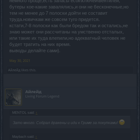
немного проще,есть запасы есок\ключей\вентилей,
бутеры кое-какие завалялись,и они не бесконечные,но
тем не менее до 7 полоски дойти не составит
труда.новичкам же совсем туго придется.
кстати,7-8 полоски как были бредом так и остались,не
знаю может они рассчитаны на умственно отсталых,
или такие их туда влепили,но адекватный человек не
будет тратить на них время.
выводы делайте сами).
May 30, 2021
Айлейд
likes this.
Айлейд
Living Forum Legend
MENTOL said:
↑
Зато много. Собрал дракены и иди к Гриме за покупками!
Maybach said:
↑