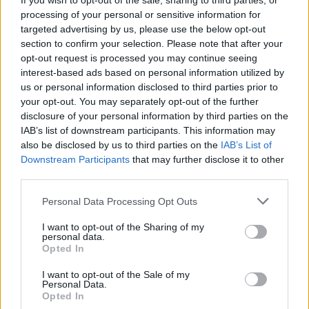
If you wish to opt-out of the sale, sharing to third parties, or
поможет
processing of your personal or sensitive information for
Jun 13, 2021
targeted advertising by us, please use the below opt-out
section to confirm your selection. Please note that after your
Chesaere
likes this.
opt-out request is processed you may continue seeing
interest-based ads based on personal information utilized by
us or personal information disclosed to third parties prior to
Chesaere
your opt-out. You may separately opt-out of the further
Someday Author
disclosure of your personal information by third parties on the
IAB’s list of downstream participants. This information may
Infernil said:
↑
also be disclosed by us to third parties on the
IAB’s List of
У продавца Матроны (рядом с Пакостником) посмотрите
Downstream Participants
that may further disclose it to other
рецепт за дракены для этой акции, может поможет
third parties.
Personal Data Processing Opt Outs
Спасибо, действительно, у неё рецепт.
Jun 13, 2021
I want to opt-out of the Sharing of my
personal data.
Opted In
Айлейд
I want to opt-out of the Sale of my
Living Forum Legend
Personal Data.
Opted In