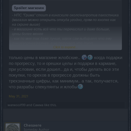
Spoiler:
магазин
- НПС "Грима" стоит в кингсхиле около\напротив пакостника
(магазин можно открыть откуда угодно, прям по кнопке как
на скрине выше)
- в магазине есть всё что ты перечислил и даже больше,
цены более менее
- как по мне так даже лучше, игрок сам выбирает что ему
лучше\нужнее\важнее, а не получает что дают.
Click to expand...
- по факту это просто награды из прогресса перенесли в
магазин
только цены в магазине жлобские..
когда подарки
по прогрессу, то и орешки целы и подарки в кармане,
при условии, если дошел.. да и, чтобы делать все эти
покупки, то орехов в прогрессе должны быть
трехзначные цифры, как минимум.. а так, получается,
что разрабы спекулянты и жлобы
May 31, 2021
warwoolf99
and
Самма
like this.
Chesaere
Someday Author