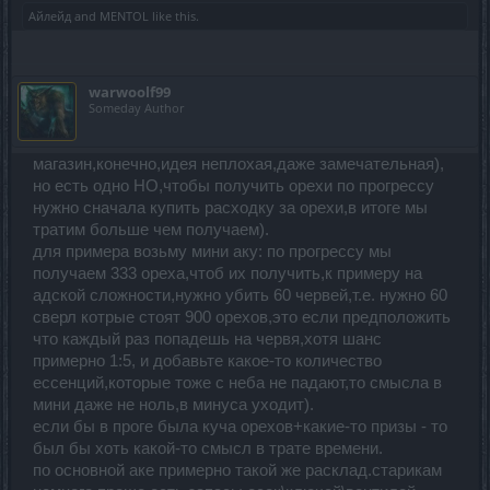
Айлейд
and
MENTOL
like this.
warwoolf99
Someday Author
магазин,конечно,идея неплохая,даже замечательная),
но есть одно НО,чтобы получить орехи по прогрессу
нужно сначала купить расходку за орехи,в итоге мы
тратим больше чем получаем).
для примера возьму мини аку: по прогрессу мы
получаем 333 ореха,чтоб их получить,к примеру на
адской сложности,нужно убить 60 червей,т.е. нужно 60
сверл котрые стоят 900 орехов,это если предположить
что каждый раз попадешь на червя,хотя шанс
примерно 1:5, и добавьте какое-то количество
ессенций,которые тоже с неба не падают,то смысла в
мини даже не ноль,в минуса уходит).
если бы в проге была куча орехов+какие-то призы - то
был бы хоть какой-то смысл в трате времени.
по основной аке примерно такой же расклад.старикам