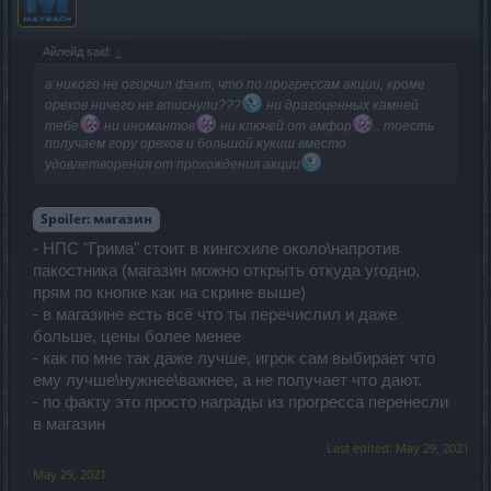
Айлейд said:
↑
а никого не огорчил факт, что по прогрессам акции, кроме
орехов ничего не втиснули???
ни драгоценных камней
тебе
ни иномантов
ни ключей от амфор
.. тоесть
получаем гору орехов и большой кукиш вместо
удовлетворения от прохождения акции
Spoiler:
магазин
- НПС "Грима" стоит в кингсхиле около\напротив
пакостника (магазин можно открыть откуда угодно,
прям по кнопке как на скрине выше)
- в магазине есть всё что ты перечислил и даже
больше, цены более менее
- как по мне так даже лучше, игрок сам выбирает что
ему лучше\нужнее\важнее, а не получает что дают.
- по факту это просто награды из прогресса перенесли
в магазин
Last edited:
May 29, 2021
May 29, 2021