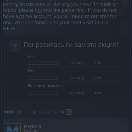
joining discussions or starting your own threads or
topics, please log into the game first. If you do not
have a game account, you will need to register for
one. We look forward to your next visit!
CLICK
HERE
?
Понравилась ли вам эта акция?
Да.
25 vote(s)
18.4%
Нет.
96 vote(s)
70.6%
Ещё не определился.
15 vote(s)
11.0%
< Prev
1
←
14
15
16
17
18
19
Maybach
Padavan