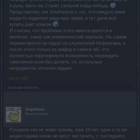
и руну, мало ли, станет сильной когда-нибудь.
Представляю, как бомбануло у тех, кто каждую мини
когда-то задротил ради яда червя, а тут дали всё
купить райт кликом.
Я считаю, что проблема этого ивента кроется в
мелочах, таких как иномагический порошок. На самом
первом ивенте он падал из служителей Нефертари, а
после этого только из амфор и свинок мб, что
полностью перечеркнуло возможность нагриндить
самолично эски без доната, т.к. остальные
ингредиенты отлично падают
Jun 22, 2021
Taurissan
likes this.
OopsFoos
Board Analyst
Рукажопство не знает границ, игре 10 лет одни и те же
акции годами никак не могут настроить, с последнего