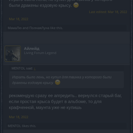
были дракены ездовую крысу.
Last edited:
Mar 18, 2022
Mar 18, 2022
МамаЛю
and
ПолнаяЛуна
like this.
Айлейд
Living Forum Legend
MENTOL said:
↑
Играть было лень, но купил для твинка у которого были
дракены ездовую крысу.
рекомендую сразу ее апгредить.. вернулся старый баг,
если простая крыса будет в альбоме, то для
крафченной, маунта уже не купишь
Mar 18, 2022
MENTOL
likes this.