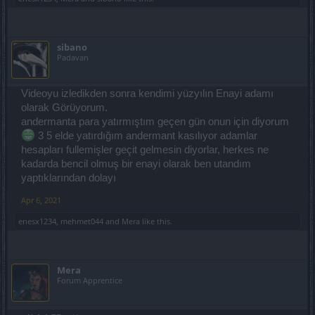
sibano
Padavan
Videoyu izledikden sonra kendimi yüzyılın Enayi adamı
olarak Görüyorum.
andermanta para yatırmıştım geçen gün onun için diyorum
3 5 elde yatırdığım andermant kasılıyor adamlar
hesapları fullemişler geçit gelmesin diyorlar, herkes ne
kadarda bencil olmuş bir enayi olarak ben utandım
yaptıklarından dolayı
Apr 6, 2021
enesx1234
,
mehmet044
and
Mera
like this.
Mera
Forum Apprentice