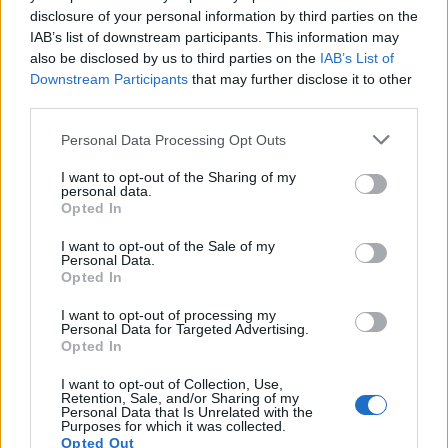
disclosure of your personal information by third parties on the
Apr 7, 2021
IAB’s list of downstream participants. This information may
mehmet044
and
NofeArTR
like this.
also be disclosed by us to third parties on the
IAB’s List of
Downstream Participants
that may further disclose it to other
third parties.
[kofin]
Junior Expert
Personal Data Processing Opt Outs
I want to opt-out of the Sharing of my
Mera said:
↑
personal data.
Opted In
Cehennem gecidinin tamamen kalkması gerek
I want to opt-out of the Sale of my
Bu iyi birsey kimse icin gecid sıkıntısı olmayacak özellikle büyücüler
Personal Data.
icin 4 sandık daha sıkıntıydı simdi gir 4 sandık cıkmasa bile
Opted In
cehennem gecidin amorte ediyor yerden cıkanların parası ben sırf 4
sandık garanti olsun diye loncadakileri bekliyorum çünkü mapta bi
kere ölünce 4 sandık hayal oluyordu girdigim 10 turun 5 6sında
I want to opt-out of processing my
ancak 4 sandık cıkıyordu simdi ister 3 ister 4 cıksın altın amorte
Personal Data for Targeted Advertising.
ediyor
Opted In
Click to expand...
Zaten okcular sömürdü sömürebilcegi kadar su saatten sonra onlar
I want to opt-out of Collection, Use,
icin zaten farketmez hatta bir cok yerde cehennem gecidi olayı
Mantıklı bir düşünce evet cehennem geçidi kalkabilir.
Retention, Sale, and/or Sharing of my
gelmesin diye yazıyorlar büyücünün yazması garip geldi
Oyun yöneticileri bunu mantıksız bulabilir. O zaman
Personal Data that Is Unrelated with the
Purposes for which it was collected.
yöneticiler şöyle bir şey yapsın. Bizim gibi cehennem geçidi
Opted Out