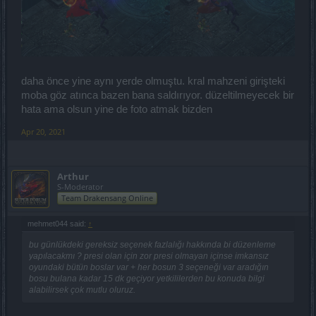
daha önce yine aynı yerde olmuştu. kral mahzeni girişteki
moba göz atınca bazen bana saldırıyor. düzeltilmeyecek bir
hata ama olsun yine de foto atmak bizden
Apr 20, 2021
Arthur
S-Moderator
Team Drakensang Online
mehmet044 said:
↑
bu günlükdeki gereksiz seçenek fazlalığı hakkında bi düzenleme
yapılacakmı ? presi olan için zor presi olmayan içinse imkansız
oyundaki bütün boslar var + her bosun 3 seçeneği var aradığın
bosu bulana kadar 15 dk geçiyor yetkililerden bu konuda bilgi
alabilirsek çok mutlu oluruz.