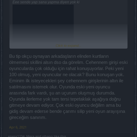
Eee sende yap sana yapma diyen yok ki
Click to expand...
Su videodaki karaktersiz gibi düşünmemek lazım dsonun yaptıgı
Bu tip okçu oynayan arkadaşların elinden kurtların
dengesizlik ile okcu ile durmadan 4 sandık yapıp tasları yap sonra
ölmemesi skillini alsın dso da görelim. Cehennem girişi eski
millet yapamasın diye aglamamak lazım
oyuncularda çok olduğu için rahat konuşuyorlar. Peki yeni
hatta aksine camurların bagısıklıgı kaldırılıp dropların bir tık daha iyi
bile olması gerekir diger sınıflara haksızlık yapılmaması için
100 olmuş, yeni oyuncular ne olacak? Bunu konuşan yok.
Eminim ilk isteyecekleri şey cehennem girişlerinin altın ile
satılmasını istemek olur. Oyunda eski-yeni oyuncu
arasında fark vardı, şu an uçurum oluşmuş durumda.
Oyunda ilerleme yok tam tersi tepetaklak aşağıya doğru
gitmeye devam ediyor. Çok eski oyuncu değilim ama bu
gidiş devam ederse bende çarımı silip yeni oyun arayışına
gireceğim sanırım.
Apr 6, 2021
enesx1234
,
Mera
and
sibano
like this.