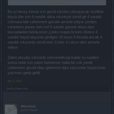
Click to expand...
gibi birileri yine ceplerini dolduracak, ve sonra bir yamada geçidi
çok ucuza satmışız veya geçidi sınırsız satma fikri iyi değildi bundan
sonra altınla sınırlı sayıda geçit alabileceksiniz diyerek bunu
Bu iyi birsey kimse icin gecid sıkıntısı olmayacak özellikle
düzeltecekler.
büyücüler icin 4 sandık daha sıkıntıydı simdi gir 4 sandık
cıkmasa bile cehennem gecidin amorte ediyor yerden
Bunlar olmadan buraya yazıyorum, bunları merkeze lütfen bildirin
cıkanların parası ben sırf 4 sandık garanti olsun diye
ya geçit fiyatını arttırsınlar, ya da 10 yerine 100 adet geçit satılsın ve
günde sadece 1 kere alınabilsin. Oyunda bu kadar dengesizlik
loncadakileri bekliyorum çünkü mapta bi kere ölünce 4
varken sürekli birilerinin ceplerini dolduracak saçmalıklara imza
sandık hayal oluyordu girdigim 10 turun 5 6sında ancak 4
atmasınlar hesap kitabı iyi yapsınlar...
sandık cıkıyordu simdi ister 3 ister 4 cıksın altın amorte
ediyor
Zaten okcular sömürdü sömürebilcegi kadar su saatten
sonra onlar icin zaten farketmez hatta bir cok yerde
cehennem gecidi olayı gelmesin diye yazıyorlar büyücünün
yazması garip geldi
Apr 5, 2021
[kofin]
likes this.
4NormaL
Junior Expert