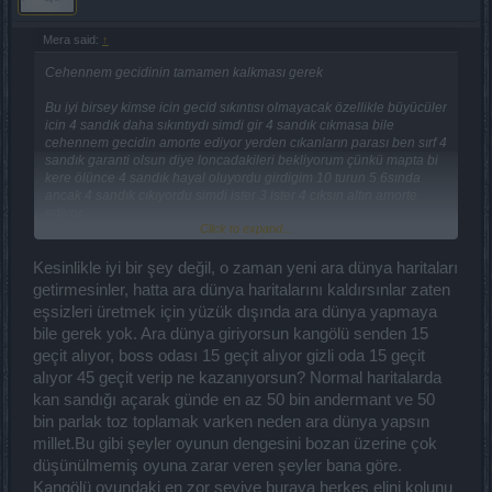
Mera said:
↑
Cehennem gecidinin tamamen kalkması gerek
Bu iyi birsey kimse icin gecid sıkıntısı olmayacak özellikle büyücüler
icin 4 sandık daha sıkıntıydı simdi gir 4 sandık cıkmasa bile
cehennem gecidin amorte ediyor yerden cıkanların parası ben sırf 4
sandık garanti olsun diye loncadakileri bekliyorum çünkü mapta bi
kere ölünce 4 sandık hayal oluyordu girdigim 10 turun 5 6sında
ancak 4 sandık cıkıyordu simdi ister 3 ister 4 cıksın altın amorte
ediyor
Click to expand...
Zaten okcular sömürdü sömürebilcegi kadar su saatten sonra onlar
icin zaten farketmez hatta bir cok yerde cehennem gecidi olayı
Kesinlikle iyi bir şey değil, o zaman yeni ara dünya haritaları
gelmesin diye yazıyorlar büyücünün yazması garip geldi
getirmesinler, hatta ara dünya haritalarını kaldırsınlar zaten
eşsizleri üretmek için yüzük dışında ara dünya yapmaya
bile gerek yok. Ara dünya giriyorsun kangölü senden 15
geçit alıyor, boss odası 15 geçit alıyor gizli oda 15 geçit
alıyor 45 geçit verip ne kazanıyorsun? Normal haritalarda
kan sandığı açarak günde en az 50 bin andermant ve 50
bin parlak toz toplamak varken neden ara dünya yapsın
millet.Bu gibi şeyler oyunun dengesini bozan üzerine çok
düşünülmemiş oyuna zarar veren şeyler bana göre.
Kangölü oyundaki en zor seviye buraya herkes elini kolunu