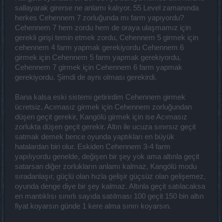
sallayarak girerse ne anlamı kalıyor. 55 Level zamanında
herkes Cehennem 7 zorluğunda mı farm yapıyordu?
Cehennem 7 hem zordu hem de oraya ulaşmamız için
gerekli girişi temin etmek zordu, Cehennem 5 girmek için
cehennem 4 farm yapmak gerekiyordu Cehennem 6
girmek için Cehennem 5 farm yapmak gerekiyordu,
Cehennem 7 girmek için Cehennem 6 farm yapmak
gerekiyordu. Şimdi de aynı olması gerekirdi.
Bana kalsa eski sistemi getirirdim Cehennem girmek
ücretsiz, Acımasız girmek için Cehennem zorluğundan
düşen geçit gerekir, Kangölü girmek için ise Acımasız
zorlukta düşen geçit gerekir. Altın ile ucuza sınırsız geçit
satmak demek bence oyunda yaptıkları en büyük
hatalardan biri olur. Eskiden Cehennem 3-4 farm
yapılıyordu genelde, değişen bir şey yok ama altınla geçit
satarsan diğer zorlukların anlamı kalmaz, Kangölü modu
sıradanlaşır, güçlü olan hızla gelişir güçsüz olan gelişemez,
oyunda denge diye bir şey kalmaz. Altınla geçit satılacaksa
en mantıklısı sınırlı sayıda satılması 100 geçit 150 bin altın
fiyat koyarsın günde 1 kere alma sınırı koyarsın.