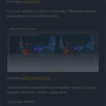
Merhaba
mehmet044
,
Önerinizi geliştirici ekibimize ileteceğiz. Fikirlerinizi bizimle
paylaştığınız için teşekkür ederiz.
aBDuLHaMiTHaN said:
↑
Click to expand...
daha önce yine aynı yerde olmuştu. kral mahzeni girişteki moba
Merhaba
aBDuLHaMiTHaN
,
göz atınca bazen bana saldırıyor. düzeltilmeyecek bir hata ama
olsun yine de foto atmak bizden
Sorunu bizimle paylaştığınız için teşekkür ederiz. Konuyu
geliştirici ekibimize bildirim yapılacaktır.
İyi oyunlar dilerim.