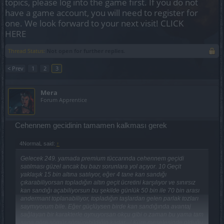
topics, please log into the game first. If you do not
have a game account, you will need to register for
one. We look forward to your next visit!
CLICK
HERE
Thread Status:
Not open for further replies.
< Prev
1
2
3
Mera
Forum Apprentice
Cehennem gecidinin tamamen kalkması gerek
4NormaL said:
↑
Gelecek 249. yamada premium tüccarında cehennem geçidi
satılması güzel ancak bu bazı sorunlara yol açıyor. 10 Geçit
yaklaşık 15 bin altına satılıyor, eğer 4 tane kan sandığı
çıkarabiliyorsan topladığın altın geçit ücretini karşılıyor ve sınırsız
kan sandığı açabiliyorsun bu şekilde günlük 50 bin ile 70 bin arası
andermant toplanabiliyor, topladığın taşlardan gelen parlak tozları
saymıyorum bile. Eğer güçlüysen birde kan sandığında avantaj
sağlayan bir karakterle oynuyorsan okçu gibi o zaman bu yama tam
sana göre sömür sömürebildiğin kadar...! Küre meselesinde olduğu