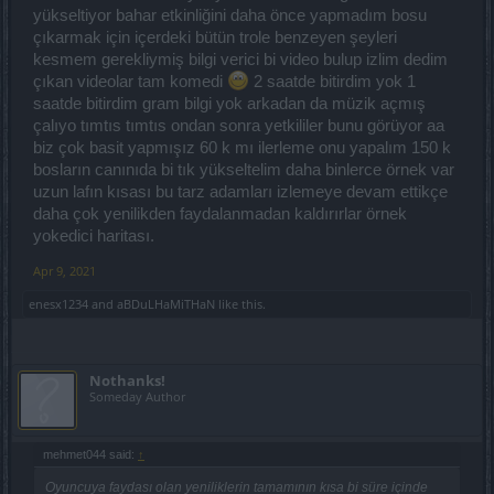
yükseltiyor bahar etkinliğini daha önce yapmadım bosu
çıkarmak için içerdeki bütün trole benzeyen şeyleri
kesmem gerekliymiş bilgi verici bi video bulup izlim dedim
çıkan videolar tam komedi
2 saatde bitirdim yok 1
saatde bitirdim gram bilgi yok arkadan da müzik açmış
çalıyo tımtıs tımtıs ondan sonra yetkililer bunu görüyor aa
biz çok basit yapmışız 60 k mı ilerleme onu yapalım 150 k
bosların canınıda bi tık yükseltelim daha binlerce örnek var
uzun lafın kısası bu tarz adamları izlemeye devam ettikçe
daha çok yenilikden faydalanmadan kaldırırlar örnek
yokedici haritası.
Apr 9, 2021
enesx1234
and
aBDuLHaMiTHaN
like this.
Nothanks!
Someday Author
mehmet044 said:
↑
Oyuncuya faydası olan yeniliklerin tamamının kısa bi süre içinde