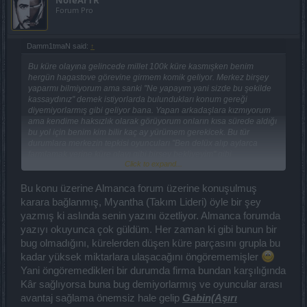
Forum Pro
Damm1tmaN said:
↑
Bu küre olayına gelincede millet 100k küre kasmışken benim
hergün hagastove görevine girmem komik geliyor. Merkez birşey
yaparmı bilmiyorum ama sanki ''Ne yapayım yani sizde bu şekilde
kassaydınız'' demek istiyorlarda bulundukları konum gereği
diyemiyorlarmış gibi geliyor bana. Yapan arkadaşlara kızmıyorum
ama kendime haksızlık olarak görüyorum onların kısa sürede aldığı
bu yol için benim kim bilir kaç ay yürümem gerekicek. Bu tür
durumlara merkezin tepkisi oyuncuları ''Ben delüx alıp aylarca
farmlamak yerine küre olayı gibi birşey bekliyeyim'' gibi
Click to expand...
düşüncelere de götürebilir.
Bu konu üzerine Almanca forum üzerine konuşulmuş
karara bağlanmış, Myantha (Takım Lideri) öyle bir şey
yazmış ki aslında senin yazını özetliyor. Almanca forumda
yazıyı okuyunca çok güldüm. Her zaman ki gibi bunun bir
bug olmadığını, kürelerden düşen küre parçasını grupla bu
kadar yüksek miktarlara ulaşacağını öngörememişler
Yani öngöremedikleri bir durumda firma bundan karşılığında
Kâr sağlıyorsa buna bug demiyorlarmış ve oyuncular arası
avantaj sağlama önemsiz hale gelip
Gabin(Aşırı