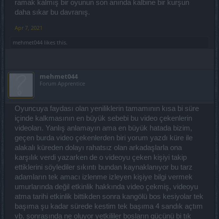
ramak kalmış bir oyunun son anında kalbine bir kurşun
daha sıkar bu davranış.
Apr 7, 2021
mehmet044
likes this.
mehmet044
Forum Apprentice
Oyuncuya faydası olan yeniliklerin tamamının kısa bi süre
içinde kalkmasının en büyük sebebi bu video çekenlerin
videoları. Yanlış anlamayın ama en büyük hatada bizim,
geçen burda video çekenlerden biri yorum yazdı küre ile
alakalı küreden dolayı rahatsız olan arkadaşlarla ona
karşılık verdi yazarken de o videoyu çeken kişiyi takip
ettiklerini söylediler sıkıntı bundan kaynaklanıyor bu tarz
adamların tek amacı izlenme izleyen kişiye bilgi vermek
umurlarında değil etkinlik hakkında video çekmiş, videoyu
atma tarihi etkinlik bittikden sonra kangölü bos kesiyolar tek
başıma şu kadar sürede kestim tek başıma 4 sandık açtım
vb. sonrasında ne oluyor yetkililer bosların gücünü bi tık