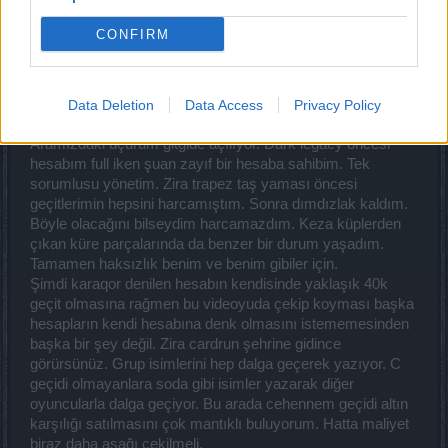
olmayan veya trapez taş yamasından önce geçitleri
harcayan vede 90k 100k küresi olan hesapların geçit ve
CONFIRM
kürelerini makul seviyeye indirip tazminat olarak
karşılığında andermant vererek oyuncuları eşit seviyeye
çekebilirler. Şuan çok büyük bir haksızlık var oyunda. Ben
zamanımı geçit toplamak için harcarken başka hesaplar
Data Deletion
Data Access
Privacy Policy
zamanını çamur kesip sandık çıkarmak için harcıyor.
Aramızdaki uçurum gitgide açılıyor. Dark legacy öncesi
hesabım full iken şuan zayıf bir hesaba sahibim. Tek
sorumlusu yönetim. Zira trapez taş yaması öncesi
geçitlerimin hepsini harcamıştım. Sonra dımdızlak kaldım.
Böyle olacağını bilseydim harcamazdım. Keza küplerden
çıkan küre parçalarında da benzer bir durum yaşadım.
Tamamen haksızlık benim ve benim gibiler için.
Şimdi karaqor denilen hesabın kendisinde yaklaşık 40k
geçit olmasına rağmen bu videoyuda çekip koyması başka
hesapların kendi hesabına denk olmasını istememesinden
başka bir şey değil. Zira cardrun şehrine gidince
görürsünüz. Grup isimlerini hep dalga geçerek yazıyor. C
geçidi olmayanlara soda gibi isimler yazarak diğer
oyuncularla dalga geçiyor. Bu arada cehennem geçidi altın
karşılığı satılmasını çok mantıklı buluyorum. Hatta maliyet
biraz daha aşağı çekilmeli.