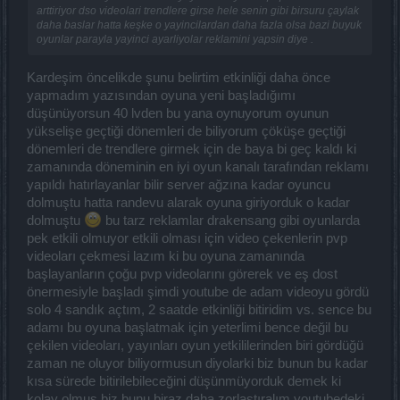
arttiriyor dso videolari trendlere girse hele senin gibi birsuru çaylak
daha baslar hatta keşke o yayincilardan daha fazla olsa bazi buyuk
oyunlar parayla yayinci ayarliyolar reklamini yapsin diye .
Kardeşim öncelikde şunu belirtim etkinliği daha önce
yapmadım yazısından oyuna yeni başladığımı
düşünüyorsun 40 lvden bu yana oynuyorum oyunun
yükselişe geçtiği dönemleri de biliyorum çöküşe geçtiği
dönemleri de trendlere girmek için de baya bi geç kaldı ki
zamanında döneminin en iyi oyun kanalı tarafından reklamı
yapıldı hatırlayanlar bilir server ağzına kadar oyuncu
dolmuştu hatta randevu alarak oyuna giriyorduk o kadar
dolmuştu
bu tarz reklamlar drakensang gibi oyunlarda
pek etkili olmuyor etkili olması için video çekenlerin pvp
videoları çekmesi lazım ki bu oyuna zamanında
başlayanların çoğu pvp videolarını görerek ve eş dost
önermesiyle başladı şimdi youtube de adam videoyu gördü
solo 4 sandık açtım, 2 saatde etkinliği bitiridim vs. sence bu
adamı bu oyuna başlatmak için yeterlimi bence değil bu
çekilen videoları, yayınları oyun yetkililerinden biri gördüğü
zaman ne oluyor biliyormusun diyolarki biz bunun bu kadar
kısa sürede bitirilebileceğini düşünmüyorduk demek ki
kolay olmuş biz bunu biraz daha zorlaştıralım youtubedeki