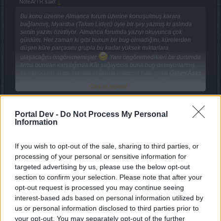
NofeArTR said:
↑
Bu konu üzerine Almanca forum üzerine konuşulmuş karara
bağlanmış, Myantha (Takım Lideri) öyle bir şey yazmış ki aslında
senin yazını özetliyor. Almanca forumda yazıyı okuyunca çok
güldüm. Her zaman ki gibi bunun bir bug olmadığını, kürelerden
düşen küre parçasını grupla bu kadar yüksek miktarlara
ulaşacağını öngörememişler
Yani öngöremedikleri bir durumda
firma bundan karşılığında Kâr sağlıyorsa buna bug demiyorlarmış
ve oyuncular arası avantaj sağlama önemsiz hale gelip
Gabin(Aşırı
yararlanma)
halk diliyle
Sömürme
geçerliymiş, eğer firma bundan
Click to expand...
Kâr sağlamıyorsa yani bir çıkarı yoksa bu bug olarak
değerlendiriliyor, oyuncular arası avantaj sağlama hakkı korunuyor
ve Sömürmenin önüne geçiliyormuş.
Portal Dev -
Do Not Process My Personal
https://board-de.drakensang.com/threads/spaehrenscherben-
Information
bug.74602/page-2
İlgili açıklamayı buradan bulabilirsiniz ve bu konun üzerinde de
If you wish to opt-out of the sale, sharing to third parties, or
durmayacakları kesin, bizlerinde üzerinde durmasının anlamı yok.
processing of your personal or sensitive information for
targeted advertising by us, please use the below opt-out
section to confirm your selection. Please note that after your
opt-out request is processed you may continue seeing
interest-based ads based on personal information utilized by
us or personal information disclosed to third parties prior to
Garip bir şekilde bu adam geldi aklıma
your opt-out. You may separately opt-out of the further