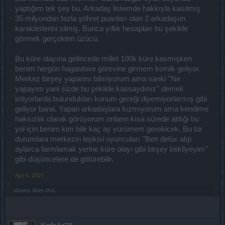
yaptığım tek şey bu. Arkadaş listemde hakkıyla kasılmış
35 milyondan fazla şöhret puanları olan 2 arkadaşım
karakterlerini silmiş. Bunca yıllık hesapları bu şekilde
görmek gerçekten üzücü.
Bu küre olayına gelincede millet 100k küre kasmışken
benim hergün hagastove görevine girmem komik geliyor.
Merkez birşey yaparmı bilmiyorum ama sanki ''Ne
yapayım yani sizde bu şekilde kassaydınız'' demek
istiyorlarda bulundukları konum gereği diyemiyorlarmış gibi
geliyor bana. Yapan arkadaşlara kızmıyorum ama kendime
haksızlık olarak görüyorum onların kısa sürede aldığı bu
yol için benim kim bilir kaç ay yürümem gerekicek. Bu tür
durumlara merkezin tepkisi oyuncuları ''Ben delüx alıp
aylarca farmlamak yerine küre olayı gibi birşey bekliyeyim''
gibi düşüncelere de götürebilir.
Apr 6, 2021
sibano
likes this.
NofeArTR