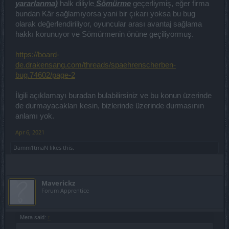
yararlanma)
halk diliyle
Sömürme
geçerliymiş, eğer firma
bundan Kâr sağlamıyorsa yani bir çıkarı yoksa bu bug
olarak değerlendiriliyor, oyuncular arası avantaj sağlama
hakkı korunuyor ve Sömürmenin önüne geçiliyormuş.
https://board-
de.drakensang.com/threads/spaehrenscherben-
bug.74602/page-2
İlgili açıklamayı buradan bulabilirsiniz ve bu konun üzerinde
de durmayacakları kesin, bizlerinde üzerinde durmasının
anlamı yok.
Apr 6, 2021
Damm1tmaN
likes this.
Maverickz
Forum Apprentice
Mera said:
↑