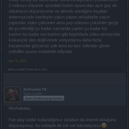
2 videoyu izliyerek oyundaki bütün oyuncuları aynı güç de
olduklarını düşünüyorlar ne demek istediğimi inşallah
anlamışsındır kardeşim yayın yapan arkadaşlar yayın
yapsınlar video çeksinler ama pvp videosu çeksinler geçip
de şu etkinliği şu kadar zamanda yaptın şu kadar toz
kastım bu kadar run kastım gibi başlıklarla video atmasınlar
kıskançlık dan değil emek veriyorlarsa daha fazla
kazansınlar gözümüz yok ama bu tarz videoları gören
yetkililer oyuna müdahele ediyolar.
Apr 10, 2021
aBDuLHaMiTHaN
likes this.
Arthemis TR
Team Leader
Team Drakensang Online
Merhabalar,
Fair play kadar kullandığımız üslubun da önemli olduğunu
düşünüyoruz, bu sebeple de sık sık hatırlatıyoruz
.