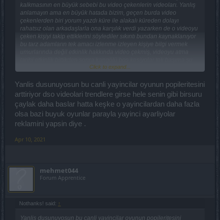
kalkmasının en büyük sebebi bu video çekenlerin videoları. Yanlış
anlamayın ama en büyük hatada bizim, geçen burda video
çekenlerden biri yorum yazdı küre ile alakalı küreden dolayı
rahatsız olan arkadaşlarla ona karşılık verdi yazarken de o videoyu
çeken kişiyi takip ettiklerini söylediler sıkıntı bundan kaynaklanıyor
bu tarz adamların tek amacı izlenme izleyen kişiye bilgi vermek
umurlarında değil etkinlik hakkında video çekmiş, videoyu atma
tarihi etkinlik bittikden sonra kangölü bos kesiyolar tek başıma şu
Click to expand...
kadar sürede kestim tek başıma 4 sandık açtım vb. sonrasında ne
oluyor yetkililer bosların gücünü bi tık yükseltiyor bahar etkinliğini
daha önce yapmadım bosu çıkarmak için içerdeki bütün trole
Yanlis dusunuyosun bu canli yayincilar oyunun popileritesini
benzeyen şeyleri kesmem gerekliymiş bilgi verici bi video bulup
arttiriyor dso videolari trendlere girse hele senin gibi birsuru
izlim dedim çıkan videolar tam komedi
2 saatde bitirdim yok 1
çaylak daha baslar hatta keşke o yayincilardan daha fazla
saatde bitirdim gram bilgi yok arkadan da müzik açmış çalıyo tımtıs
olsa bazi buyuk oyunlar parayla yayinci ayarliyolar
tımtıs ondan sonra yetkililer bunu görüyor aa biz çok basit yapmışız
reklamini yapsin diye .
60 k mı ilerleme onu yapalım 150 k bosların canınıda bi tık
yükseltelim daha binlerce örnek var uzun lafın kısası bu tarz
Apr 10, 2021
adamları izlemeye devam ettikçe daha çok yenilikden
faydalanmadan kaldırırlar örnek yokedici haritası.
mehmet044
Forum Apprentice
Nothanks! said:
↑
Yanlis dusunuyosun bu canli yayincilar oyunun popileritesini