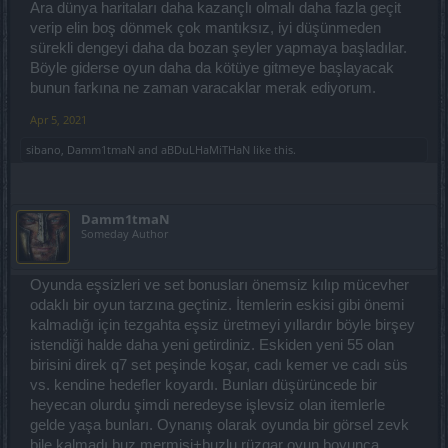
Ara dünya haritaları daha kazançlı olmalı daha fazla geçit
verip elin boş dönmek çok mantıksız, iyi düşünmeden
sürekli dengeyi daha da bozan şeyler yapmaya başladılar.
Böyle giderse oyun daha da kötüye gitmeye başlayacak
bunun farkına ne zaman varacaklar merak ediyorum.
Apr 5, 2021
sibano
,
Damm1tmaN
and
aBDuLHaMiTHaN
like this.
Damm1tmaN
Someday Author
Oyunda eşsizleri ve set bonusları önemsiz kılıp mücevher
odaklı bir oyun tarzına geçtiniz. İtemlerin eskisi gibi önemi
kalmadığı için tezgahta eşsiz üretmeyi yıllardır böyle birşey
istendiği halde daha yeni getirdiniz. Eskiden yeni 55 olan
birisini direk q7 set peşinde koşar, cadı kemer ve cadı süs
vs. kendine hedefler koyardı. Bunları düşürüncede bir
heyecan olurdu şimdi neredeyse işlevsiz olan itemlerle
gelde yaşa bunları. Oynanış olarak oyunda bir görsel zevk
bile kalmadı buz mermisi+buzlu rüzgar oyun boyunca