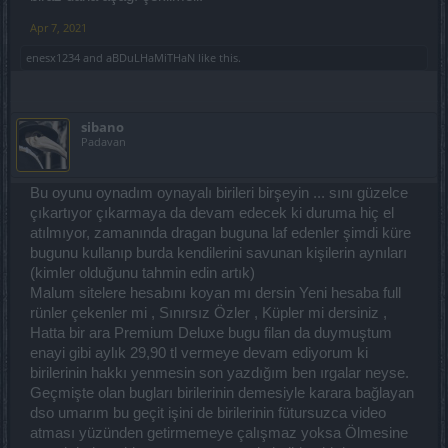
Apr 7, 2021
enesx1234
and
aBDuLHaMiTHaN
like this.
sibano
Padavan
Bu oyunu oynadım oynayalı birileri birşeyin ... sını güzelce
çıkartıyor çıkarmaya da devam edecek ki duruma hiç el
atılmıyor, zamanında dragan buguna laf edenler şimdi küre
bugunu kullanıp burda kendilerini savunan kişilerin aynıları
(kimler olduğunu tahmin edin artık)
Malum sitelere hesabını koyan mı dersin Yeni hesaba full
rünler çekenler mi , Sınırsız Özler , Küpler mi dersiniz ,
Hatta bir ara Premium Deluxe bugu filan da duymuştum
enayi gibi aylık 29,90 tl vermeye devam ediyorum ki
birilerinin hakkı yenmesin son yazdığım ben ırgalar neyse.
Geçmişte olan bugları birilerinin demesiyle karara bağlayan
dso umarım bu geçit işini de birilerinin fütursuzca video
atması yüzünden getirmemeye çalışmaz yoksa Ölmesine