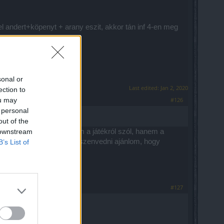
l andert+köpenyt + arany eszit, akkor tán inf 4-en meg
et az event. Hahaha.....
or sem biztos.
sonal or
Last edited:
Jan 2, 2020
ection to
ou may
#126
 personal
out of the
 downstream
 A drakensang már rég nem a játékról szól, hanem a
m. Mindenkinek aki szeret szenvedni ajánlom, hogy
B’s List of
#127