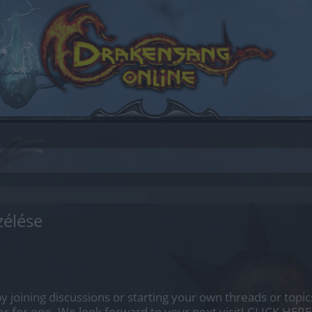
zélése
by joining discussions or starting your own threads or topics
er for one. We look forward to your next visit!
CLICK HERE