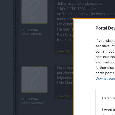
Jullov olaja 50 ander/darab
1 kör 24*50 1200 ander
erről szól az egész, ha össze tud
tudod csinálni az eventet.
De vehetsz eventhaladást is 5000 a
Portal De
Ha nem szánsz rá némi pénzmagot
vilike1966
Forum Greenhorn
Kicsit nagyon madárnak vagyunk n
Ezt lehet felfelé továbbítani.
If you wish 
sensitive in
confirm you
vilike1966
,
Jan 2, 2020
continue se
information 
further disc
Na itt fejeztem be ezt a játékot. 
pénzlenyúlásról, ezt sajnos tudomá
participants
folytassa. Én a játékélményt keres
Downstream 
Üdv Mindenkinek!
vilike1966
,
Jan 2, 2020
Persona
vilike1966
Forum Greenhorn
I want t