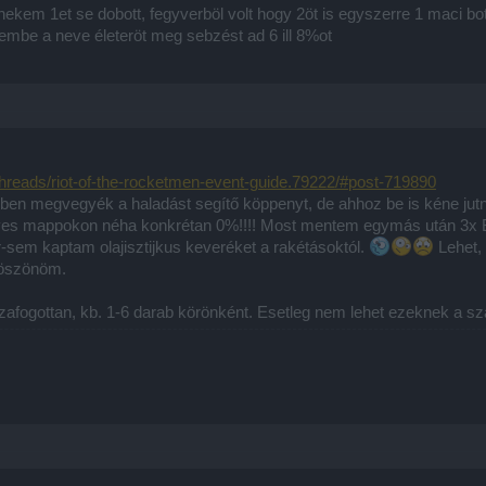
kem 1et se dobott, fegyverböl volt hogy 2öt is egyszerre 1 maci bo
szembe a neve életeröt meg sebzést ad 6 ill 8%ot
hreads/riot-of-the-rocketmen-event-guide.79222/#post-719890
ben megvegyék a haladást segítő köppenyt, de ahhoz be is kéne jutni
yes mappokon néha konkrétan 0%!!!! Most mentem egymás után 3x Béka
-sem kaptam olajisztijkus keveréket a rakétásoktól.
Lehet, 
 Köszönöm.
sszafogottan, kb. 1-6 darab körönként. Esetleg nem lehet ezeknek a szá