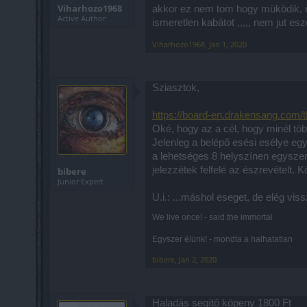
Viharhozo1968
akkor ez nem tom hogy müködik, ne
Active Author
ismeretlen kabátot ,,,,, nem jut e
Viharhozo1968
,
Jan 1, 2020
Sziasztok,
https://board-en.drakensang.com/t
Oké, hogy az a cél, hogy minél töb
Jelenleg a belépő esési esélye eg
a lehetséges 8 helyszínen egyszer
jelezzétek felfelé az észrevételt.
bibere
Junior Expert
U.i.: ...máshol eseget, de elég vi
We live once! - said the immortal
Egyszer élünk! - mondta a halhatatlan
bibere
,
Jan 2, 2020
Haladás segítő köpeny 1800 Ft