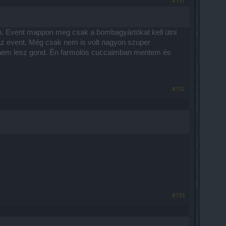
#131
etlen. Event mappon meg csak a bombagyártókat kell ütni
az event. Még csak nem is volt nagyon szuper
és nem lesz gond. Én farmolós cuccaimban mentem és
#132
#133