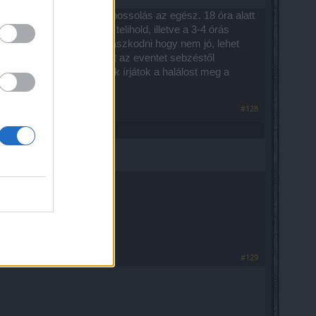
tni, körülbelül 6 órányi bossolás az egész. 18 óra alatt
 ajánlom a 30-40 perces telihold, illetve a 3-4 órás
leményt nyilvánítani, panaszkodni hogy nem jó, lehet
ményeket lássa a cég. Ezt az eventet sebzéstől
a friss 55-öst, akkor minek írjátok a halálost meg a
#128
#129