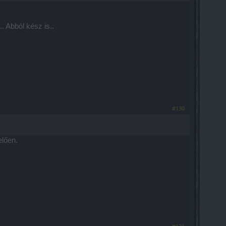
. Abból kész is..
#130
lően.