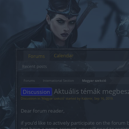
Calendar
Forums
Recent posts
Forums
International Section
Magyar szekció
Aktuális témák megbes
Discussion
Discussion in '
Magyar szekció
' started by
Kazimir
,
Sep 16, 2019
.
Dear forum reader,
if you’d like to actively participate on the forum 
not have a game account, you will need to regist