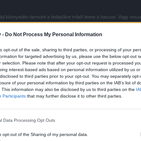
nád könnyedén farmolni a belépőket miből lenne a haszon. Vagy vesze
nder / 500 haladás! Így ha van pénzed, ezzel 2 perc alatt kész is leh
v -
Do Not Process My Personal Information
, akkor marad a napi 24 órás monoton farm, és a végeredmény akk
ézve!!!!!
to opt-out of the sale, sharing to third parties, or processing of your per
formation for targeted advertising by us, please use the below opt-out s
r selection. Please note that after your opt-out request is processed y
eing interest-based ads based on personal information utilized by us or
disclosed to third parties prior to your opt-out. You may separately opt-
losure of your personal information by third parties on the IAB’s list of
Remélem még az idén kijön a d....o IV, addig a hármasat nyúzom újra.
sul kell vennem, öt év játék után ezt a következtetést kell levonno
. This information may also be disclosed by us to third parties on the
IA
tem, de az már rég elszállt.
Participants
that may further disclose it to other third parties.
l Data Processing Opt Outs
o opt-out of the Sharing of my personal data.