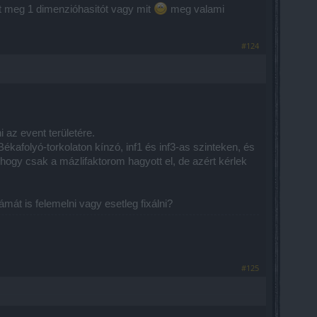
t meg 1 dimenzióhasitót vagy mit
meg valami
#124
 az event területére.
folyó-torkolaton kínzó, inf1 és inf3-as szinteken, és
hogy csak a mázlifaktorom hagyott el, de azért kérlek
mát is felemelni vagy esetleg fixálni?
#125