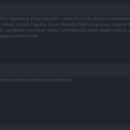
 órs köpennyel végig lehet tolni. Lehet sírni itt de közel se kivihet
sebzés se kell. Pajzsba 3,6-os támadási felett és gyorsan megvan 
ki, egyáltalán nem olyan nehéz. Lehetőleg sok defes stattal menj 
nagyon könnyű event.
lépőket farmolni feljebb nem érdemes.