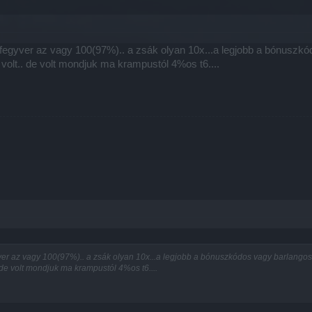
. fegyver az vagy 100(97%).. a zsák olyan 10x...a legjobb a bónusz
olt.. de volt mondjuk ma krampustól 4%os t6....
yver az vagy 100(97%).. a zsák olyan 10x...a legjobb a bónuszkódos vagy barlango
de volt mondjuk ma krampustól 4%os t6....