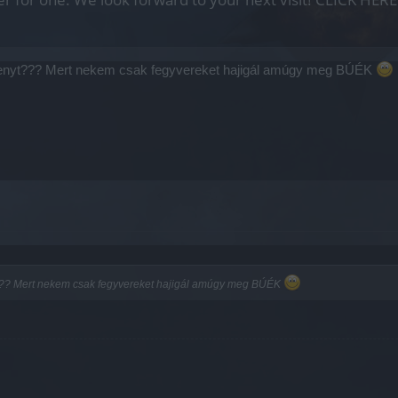
penyt??? Mert nekem csak fegyvereket hajigál amúgy meg BÚÉK
??? Mert nekem csak fegyvereket hajigál amúgy meg BÚÉK