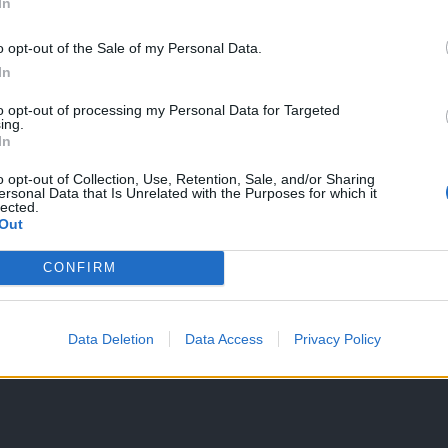
In
100 jön a tüskés völgyben. Így a 3 órás köpennyel elég messze lehet ju
nélkül, pokoli 4-en. Akinek sok a 18 óra játék 12 napra vetítve, annak
o opt-out of the Sale of my Personal Data.
s többi eventet kivinni, bőven több, mint a mostani 18 órás! Lehet vé
In
pokoli 4-en. Elégedetlenek mindig lesznek, de ne csak a negatív véle
e valaki pokoli4 alatt? Ugyanúgy egyhitel egy top karit a meteor, mint 
to opt-out of processing my Personal Data for Targeted
szkáltok.
ing.
In
o opt-out of Collection, Use, Retention, Sale, and/or Sharing
ersonal Data that Is Unrelated with the Purposes for which it
lected.
Out
rályi meg tökéletes köveket adnak az eventek jó hogy kell farmolni
CONFIRM
it zavar másokat miért kell más zsebébe turkálni a sok parasztnak
valaki a drágább cuccokat veszi meg
Data Deletion
Data Access
Privacy Policy