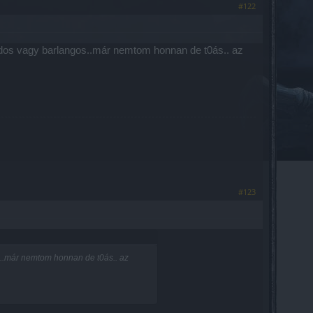
#122
kódos vagy barlangos..már nemtom honnan de t0ás.. az
#123
s..már nemtom honnan de t0ás.. az