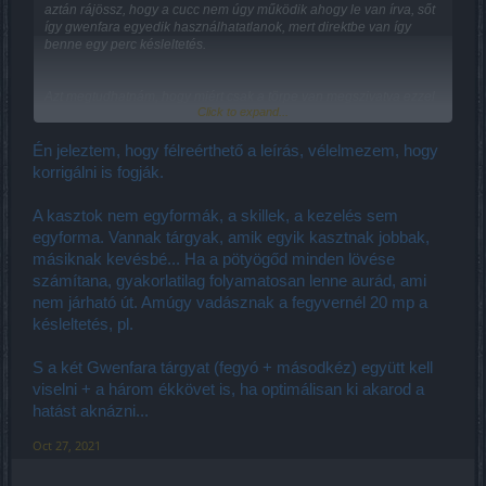
aztán rájössz, hogy a cucc nem úgy működik ahogy le van írva, sőt
így gwenfara egyedik használhatatlanok, mert direktbe van így
benne egy perc késleltetés.
Azt megtudhatnám, hogy miért csak a törpe van megszivatva ezzel
Click to expand...
a 10s-es késleltetéssel? Pl a magi ha gömbvillámozik és utána
tologatja a villámot sorozatba egy csomót tud nyomni amit be is
stackel neki, a wari is letudja csökkenteni a hatalmas körcsapás
Én jeleztem, hogy félreérthető a leírás, vélelmezem, hogy
töltési idejét, és az is tök durván tudja halmozni azzal az egy
korrigálni is fogják.
képességgel a Szellemenergiát szóval csak a törpnél táp ha egy
képességgel halmozható normális sebességgel? Pont emiatt lesz
A kasztok nem egyformák, a skillek, a kezelés sem
használhatatlan az item 1 perc telik el mire kitudom oldani a
szellemenergia halmozást az 5x10s+10s a kioldásra is miért?
egyforma. Vannak tárgyak, amik egyik kasztnak jobbak,
másiknak kevésbé... Ha a pötyögőd minden lövése
számítana, gyakorlatilag folyamatosan lenne aurád, ami
nem járható út. Amúgy vadásznak a fegyvernél 20 mp a
késleltetés, pl.
S a két Gwenfara tárgyat (fegyó + másodkéz) együtt kell
viselni + a három ékkövet is, ha optimálisan ki akarod a
hatást aknázni...
Oct 27, 2021