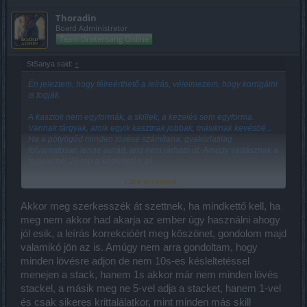
Thoradin
Board Administrator
Team Drakensang Online
StSanya said:
↑
Én jeleztem, hogy félreérthető a leírás, vélelmezem, hogy korrigálni
is fogják.
A kasztok nem egyformák, a skillek, a kezelés sem egyforma.
Vannak tárgyak, amik egyik kasztnak jobbak, másiknak kevésbé...
Ha a pötyögőd minden lövése számítana, gyakorlatilag
folyamatosan lenne aurád, ami nem járható út. Amúgy vadásznak a
fegyvernél 20 mp a késleltetés, pl.
Click to expand...
S a két Gwenfara tárgyat (fegyó + másodkéz) együtt kell viselni + a
három ékkövet is, ha optimálisan ki akarod a hatást aknázni...
Akkor meg szerkesszék át szettnek, ha mindkettő kell, ha
meg nem akkor had akarja az ember úgy használni ahogy
jól esik, a leírás korrekcióért meg köszönet, gondolom majd
valamikó jön az is. Amúgy nem arra gondoltam, hogy
minden lövésre adjon de nem 10s-es késleltetéssel
menejen a stack, hanem 1s akkor már nem minden lövés
stackel, a másik meg ne 5-vel adja a stacket, hanem 1-vel
és csak sikeres krittalálatkor, mint minden más skill