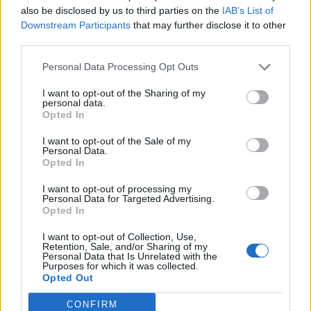
also be disclosed by us to third parties on the
IAB’s List of
Hali. Látom van hasonló poszt, szóval én is jelezném, hogy
Downstream Participants
that may further disclose it to other
3 este nagy az ms. Dob össze-vissza... Nem csak engem,
third parties.
hanem több klántársamat is. Egy karbi tényleg nem lenne
rossz ötlet.
Personal Data Processing Opt Outs
Nov 4, 2021
I want to opt-out of the Sharing of my
personal data.
Opted In
StSanya
Forum Baron
I want to opt-out of the Sale of my
Personal Data.
Opted In
Ryusei said:
↑
I want to opt-out of processing my
jelenteném, hogy nagyom magas a késés 60-80 ms. direkt
Personal Data for Targeted Advertising.
kiprobáltam mobil nettel is és másik gépen is. ugyanaz a helyzet.
Opted In
szóval a gond nem nálam van. jelenteni kéne, hogy csináljanak
egy gyors karbantartást, mert így játszhatatlanok az eventek.
I want to opt-out of Collection, Use,
Retention, Sale, and/or Sharing of my
Personal Data that Is Unrelated with the
Elnegro93 said:
↑
Purposes for which it was collected.
Opted Out
Hali. Látom van hasonló poszt, szóval én is jelezném, hogy 3 este
nagy az ms. Dob össze-vissza... Nem csak engem, hanem több
klántársamat is. Egy karbi tényleg nem lenne rossz ötlet.
CONFIRM