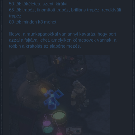
50-től: tökéletes, szent, királyi,
65-től: trapéz, finomított trapéz, brilliáns trapéz, rendkívüli
trapéz,
80-tól: minden kő mehet.
Illetve, a munkapadokkal van annyi kavarás, hogy port
azzal a fajtával lehet, amelyiken kémcsövek vannak, a
többin a kraftolás az alapértelmezés.