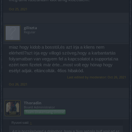
Oct 25, 2021
giliszta
Regular
miaz hogy kidob a bosstól,és azt írja a kliens nem
elérhető?azt írja egy villogó szöveg,hogy a karbantartás
folyamatban van vegyem fel a kapcsolatot a supportal.na
ezért nem fizetek már érte...most volt egy hónap hogy
esélyt adjak. eltáncolták. 46os hibakód.
Last edited by moderator:
Oct 26, 2021
Oct 26, 2021
Thoradin
Board Administrator
Team Drakensang Online
Ryusei said:
↑
Azt is hozzáteheted a dologhoz, hogy a %os sebzés buff amit ad az