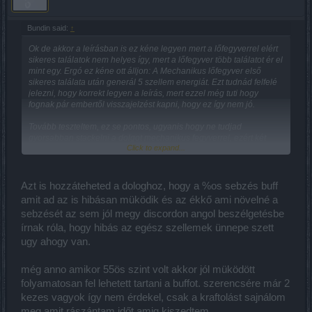
Bundin said:
↑
Ok de akkor a leírásban is ez kéne legyen mert a lőfegyverrel elért
sikeres találatok nem helyes így, mert a lőfegyver több találatot ér el
mint egy. Ergó ez kéne ott álljon: A Mechanikus lőfegyver első
sikeres találata után generál 5 szellem energiát. Ezt tudnád felfelé
jelezni, hogy korrekt legyen a leírás, mert ezzel még tuti hogy
fognak pár embertől visszajelzést kapni, hogy ez így nem jó.
Tovább teszteltem, ez se pontos, ugyanis hogy ne tudjad
gyorsabban stackelni a dolgot mechanikus fegyverrel, ezért két
Click to expand...
stack közt 10s-et kell várni addig hiába dobsz ki újabb fegyvert és
lő nem kapsz stacket ha az előzőből nem járt le még 10s.
Szóval a helyes leírás a kévetkező lenne:
A Mechanikus lőfegyver első sikeres találata után generál 5
Azt is hozzáteheted a dologhoz, hogy a %os sebzés buff
Szellem energiát, két stack közt legalább 10s-nek ell kell telnie,
amit ad az is hibásan müködik és az ékkő ami növelné a
addig nem generál a Mechanikus Lőfegyver újabb Szellem
sebzését az sem jól megy discordon angol beszélgetésbe
energiát.
Ugyebár 10s-en belül többször is át kell helyeznük egy lőfegyvert....
írnak róla, hogy hibás az egész szellemek ünnepe szett
ugy ahogy van.
még anno amikor 55ös szint volt akkor jól müködött
folyamatosan fel lehetett tartani a buffot. szerencsére már 2
kezes vagyok így nem érdekel, csak a kraftolást sajnálom
meg amit rászántam időt amig kiszedtem.