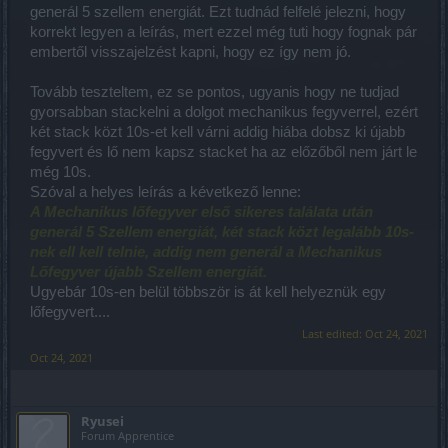
generál 5 szellem energiát. Ezt tudnád felfelé jelezni, hogy
korrekt legyen a leírás, mert ezzel még tuti hogy fognak pár
embertől visszajelzést kapni, hogy ez így nem jó.
Tovább teszteltem, ez se pontos, ugyanis hogy ne tudjad
gyorsabban stackelni a dolgot mechanikus fegyverrel, ezért
két stack közt 10s-et kell várni addig hiába dobsz ki újabb
fegyvert és lő nem kapsz stacket ha az előzőből nem járt le
még 10s.
Szóval a helyes leírás a kévetkező lenne:
A Mechanikus lőfegyver első sikeres találata után
generál 5 Szellem energiát, két stack közt legalább 10s-
nek ell kell telnie, addig nem generál a Mechanikus
Lőfegyver újabb Szellem energiát.
Ugyebár 10s-en belül többször is át kell helyeznük egy
lőfegyvert....
Last edited:
Oct 24, 2021
Oct 24, 2021
Ryusei
Forum Apprentice