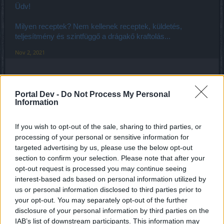
Üdv!
Milyen receptek? Nem kellenek receptek, küldetés,
teljesítmény és szintfüggő a drágakő kraftolás...
Nov 2, 2021
Ryusei
Forum Apprentice
Portal Dev -
Do Not Process My Personal
Information
jelenteném, hogy nagyom magas a késés 60-80 ms. direkt
If you wish to opt-out of the sale, sharing to third parties, or
kiprobáltam mobil nettel is és másik gépen is. ugyanaz a
processing of your personal or sensitive information for
helyzet. szóval a gond nem nálam van. jelenteni kéne, hogy
csináljanak egy gyors karbantartást, mert így
targeted advertising by us, please use the below opt-out
játszhatatlanok az eventek.
section to confirm your selection. Please note that after your
opt-out request is processed you may continue seeing
Nov 2, 2021
interest-based ads based on personal information utilized by
us or personal information disclosed to third parties prior to
your opt-out. You may separately opt-out of the further
Elnegro93
disclosure of your personal information by third parties on the
Forum Greenhorn
IAB’s list of downstream participants. This information may