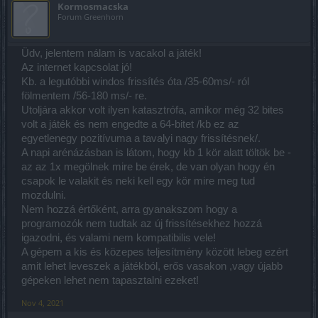
Kormosmacska
amikor jó volt 36-46 közt volt az ms.
Forum Greenhorn
Üdv, jelentem nálam is vacakol a játék!
Az internet kapcsolat jó!
Kb. a legutóbbi windos frissítés óta /35-60ms/- ról
fölmentem /56-180 ms/- re.
Utoljára akkor volt ilyen katasztrófa, amikor még 32 bites
volt a játék és nem engedte a 64-bitet /kb ez az
egyetlenegy pozitívuma a tavalyi nagy frissítésnek/.
A napi arénázásban is látom, hogy kb 1 kör alatt töltök be -
az az 1x megölnek mire be érek, de van olyan hogy én
csapok le valakit és neki kell egy kör mire meg tud
mozdulni.
Nem hozzá értőként, arra gyanakszom hogy a
programozók nem tudtak az új frissítésekhez hozzá
igazodni, és valami nem kompatibilis vele!
A gépem a kis és közepes teljesítmény között lebeg ezért
amit lehet leveszek a játékból, erős vasakon ,vagy újabb
gépeken lehet nem tapasztalni ezeket!
Nov 4, 2021