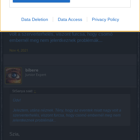
Üdv!
Data Deletion
Data Access
Privacy Policy
Jeleztem, utána néznek. Tény, hogy az eventek miatt nagy
volt a szerverterhelés, viszont furcsa, hogy csomó
embernél meg nem jelentkeznek problémák...
Nov 4, 2021
bibere
Junior Expert
StSanya said:
↑
Üdv!
Jeleztem, utána néznek. Tény, hogy az eventek miatt nagy volt a
szerverterhelés, viszont furcsa, hogy csomó embernél meg nem
jelentkeznek problémák...
Szia,