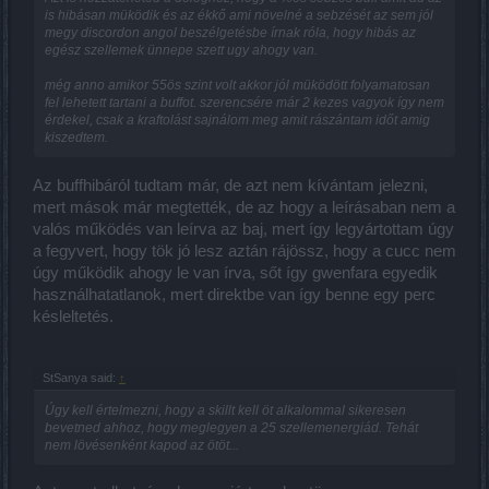
is hibásan müködik és az ékkő ami növelné a sebzését az sem jól
megy discordon angol beszélgetésbe írnak róla, hogy hibás az
egész szellemek ünnepe szett ugy ahogy van.
még anno amikor 55ös szint volt akkor jól müködött folyamatosan
fel lehetett tartani a buffot. szerencsére már 2 kezes vagyok így nem
érdekel, csak a kraftolást sajnálom meg amit rászántam időt amig
kiszedtem.
Az buffhibáról tudtam már, de azt nem kívántam jelezni,
mert mások már megtették, de az hogy a leírásaban nem a
valós működés van leírva az baj, mert így legyártottam úgy
a fegyvert, hogy tök jó lesz aztán rájössz, hogy a cucc nem
úgy működik ahogy le van írva, sőt így gwenfara egyedik
használhatatlanok, mert direktbe van így benne egy perc
késleltetés.
StSanya said:
↑
Úgy kell értelmezni, hogy a skillt kell öt alkalommal sikeresen
bevetned ahhoz, hogy meglegyen a 25 szellemenergiád. Tehát
nem lövésenként kapod az ötöt...