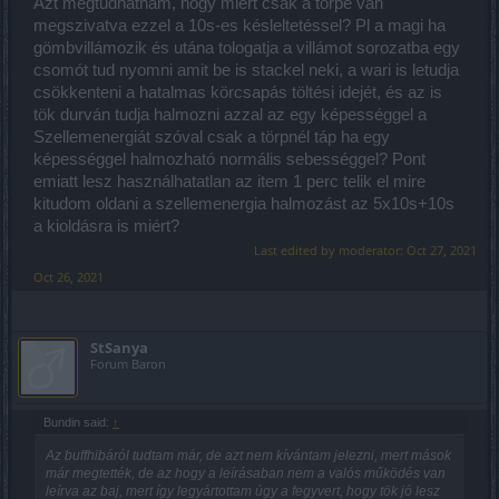
Azt megtudhatnám, hogy miért csak a törpe van
megszivatva ezzel a 10s-es késleltetéssel? Pl a magi ha
gömbvillámozik és utána tologatja a villámot sorozatba egy
csomót tud nyomni amit be is stackel neki, a wari is letudja
csökkenteni a hatalmas körcsapás töltési idejét, és az is
tök durván tudja halmozni azzal az egy képességgel a
Szellemenergiát szóval csak a törpnél táp ha egy
képességgel halmozható normális sebességgel? Pont
emiatt lesz használhatatlan az item 1 perc telik el mire
kitudom oldani a szellemenergia halmozást az 5x10s+10s
a kioldásra is miért?
Last edited by moderator:
Oct 27, 2021
Oct 26, 2021
StSanya
Forum Baron
Bundin said:
↑
Az buffhibáról tudtam már, de azt nem kívántam jelezni, mert mások
már megtették, de az hogy a leírásaban nem a valós működés van
leírva az baj, mert így legyártottam úgy a fegyvert, hogy tök jó lesz