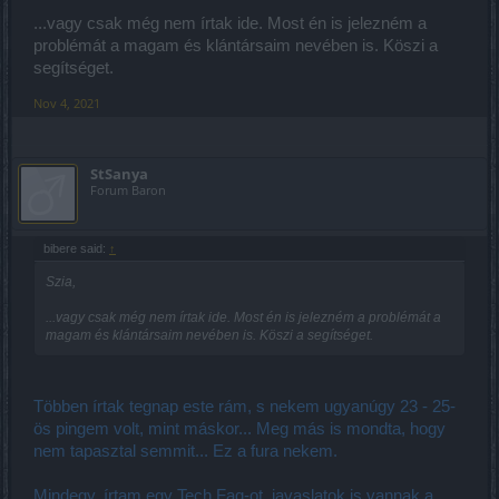
...vagy csak még nem írtak ide. Most én is jelezném a
problémát a magam és klántársaim nevében is. Köszi a
segítséget.
Nov 4, 2021
StSanya
Forum Baron
bibere said:
↑
Szia,
...vagy csak még nem írtak ide. Most én is jelezném a problémát a
magam és klántársaim nevében is. Köszi a segítséget.
Többen írtak tegnap este rám, s nekem ugyanúgy 23 - 25-
ös pingem volt, mint máskor... Meg más is mondta, hogy
nem tapasztal semmit... Ez a fura nekem.
Mindegy, írtam egy Tech Faq-ot, javaslatok is vannak a