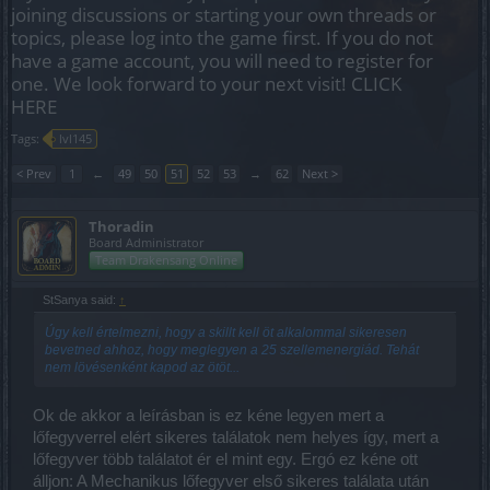
joining discussions or starting your own threads or
topics, please log into the game first. If you do not
have a game account, you will need to register for
one. We look forward to your next visit!
CLICK
HERE
Tags:
lvl145
< Prev
1
←
49
50
51
52
53
→
62
Next >
Thoradin
Board Administrator
Team Drakensang Online
StSanya said:
↑
Úgy kell értelmezni, hogy a skillt kell öt alkalommal sikeresen
bevetned ahhoz, hogy meglegyen a 25 szellemenergiád. Tehát
nem lövésenként kapod az ötöt...
Ok de akkor a leírásban is ez kéne legyen mert a
lőfegyverrel elért sikeres találatok nem helyes így, mert a
lőfegyver több találatot ér el mint egy. Ergó ez kéne ott
álljon: A Mechanikus lőfegyver első sikeres találata után