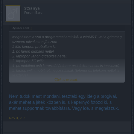
StSanya
Forum Baron
Ryusei said:
↑
megnéztem azzal a programmal amit írtál a winMRT -vel a grimmag
szervert mivel azon játszom.
5 féle képpen probáltam ki.
1. pc lanon gigbites nettel
2. laptopon lanon gigabites nettel.
3. laptopon 5G wifin
4. pc mobilnet usb keresztül (telenor és telekom nettel is tesztelve)
5. laptop wifin mobilnet megosztással. (telenor és telekom nettel is
tesztelve)
Click to expand...
a legjobb értéket a 1. pc lanon gigbites nettel kapta, de még az is
ilyen:
best 60 az átlag 62 és a rossz 70. csomagvesztés 12%
Nem tudok mást mondani, teszteld egy ideig a progival,
a tesztek 10 percig futottak
akár mehet a játék közben is, s képernyő fotózd ki, s
mehet supportnak továbbításra. Vagy ide, s megnézzük.
nem hiszem, hogy a netekkel vagy a gépekkel van gond. a
teszteket ugy néztem, hogy a háttérben nem fut semmi. (letöltés,
Nov 4, 2021
frissítés bármi ami nagyban befolyásolná a netet.)
valamin biztos, hogy változtattak az utóbbi időben csakugy nem
kéne, hogy ilyen nagy mértékben romoljon a játszhatóság.