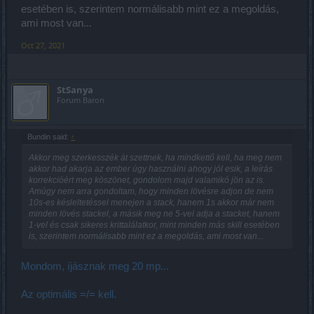
esetében is, szerintem normálisabb mint ez a megoldás,
ami most van...
Oct 27, 2021
StSanya
Forum Baron
Bundin said:
↑
Akkor meg szerkesszék át szettnek, ha mindkettő kell, ha meg nem
akkor had akarja az ember úgy használni ahogy jól esik, a leírás
korrekcióért meg köszönet, gondolom majd valamikó jön az is.
Amúgy nem arra gondoltam, hogy minden lövésre adjon de nem
10s-es késleltetéssel menejen a stack, hanem 1s akkor már nem
minden lövés stackel, a másik meg ne 5-vel adja a stacket, hanem
1-vel és csak sikeres krittalálatkor, mint minden más skill esetében
is, szerintem normálisabb mint ez a megoldás, ami most van...
Mondom, íjásznak meg 20 mp...
Az optimális =/= kell.