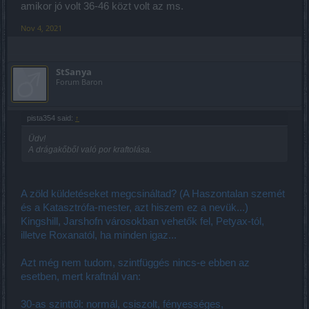
amikor jó volt 36-46 közt volt az ms.
Nov 4, 2021
StSanya
Forum Baron
pista354 said:
↑
Üdv!
A drágakőből való por kraftolása.
A zöld küldetéseket megcsináltad? (A Haszontalan szemét
és a Katasztrófa-mester, azt hiszem ez a nevük...)
Kingshill, Jarshofn városokban vehetők fel, Petyax-tól,
illetve Roxanatól, ha minden igaz...
Azt még nem tudom, szintfüggés nincs-e ebben az
esetben, mert kraftnál van:
30-as szinttől: normál, csiszolt, fényességes,