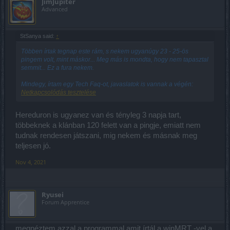
JimJupiter
Advanced
StSanya said:
↑
Többen írtak tegnap este rám, s nekem ugyanúgy 23 - 25-ös
pingem volt, mint máskor... Meg más is mondta, hogy nem tapasztal
semmit... Ez a fura nekem.
Mindegy, írtam egy Tech Faq-ot, javaslatok is vannak a végén:
Netkapcsolódás tesztelése
Hereduron is ugyanez van és tényleg 3 napja tart,
többeknek a klánban 120 felett van a pingje, emiatt nem
tudnak rendesen játszani, mig nekem és másnak meg
teljesen jó.
Nov 4, 2021
Ryusei
Forum Apprentice
megnéztem azzal a programmal amit írtál a winMRT -vel a