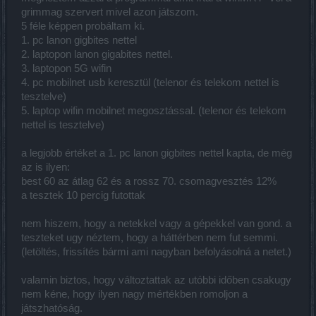
grimmag szervert mivel azon játszom.
5 féle képpen probáltam ki.
1. pc lanon gigbites nettel
2. laptopon lanon gigabites nettel.
3. laptopon 5G wifin
4. pc mobilnet usb keresztül (telenor és telekom nettel is
tesztelve)
5. laptop wifin mobilnet megosztással. (telenor és telekom
nettel is tesztelve)
a legjobb értéket a 1. pc lanon gigbites nettel kapta, de még
az is ilyen:
best 60 az átlag 62 és a rossz 70. csomagvesztés 12%
a tesztek 10 percig futottak
nem hiszem, hogy a netekkel vagy a gépekkel van gond. a
teszteket ugy néztem, hogy a háttérben nem fut semmi.
(letöltés, frissítés bármi ami nagyban befolyásolná a netet.)
valamin biztos, hogy változtattak az utóbbi időben csakugy
nem kéne, hogy ilyen nagy mértékben romoljon a
játszhatóság.