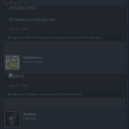
JESSECOINS
23 монеты сообщества
Aug 21, 2020
Mongoose
,
AK47TestPlayer
,
ПолнаяЛуна
and
8 others
like this.
OopsFoos
Board Analyst
Aug 25, 2020
Mongoose
,
Svetlana
,
Самма
and
6 others
like this.
RoMaS
Padavan