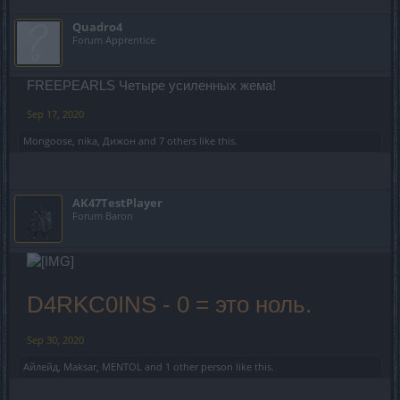
Quadro4
Forum Apprentice
FREEPEARLS Четыре усиленных жема!
Sep 17, 2020
Mongoose
,
nika
,
Дижон
and
7 others
like this.
AK47TestPlayer
Forum Baron
D4RKC0INS - 0 = это ноль.
Sep 30, 2020
Айлейд
,
Maksar
,
MENTOL
and
1 other person
like this.