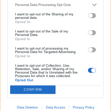
ShyvanaCagar
Personal Data Processing Opt Outs
Forum Apprentice
I want to opt-out of the Sharing of my
personal data.
прощает
Opted In
Я просто хотел сказать, что есть люди, которые могут
вернуться, чтобы открыть золотую пиньяту ялтепете.
I want to opt-out of the Sale of my
Last edited:
Sep 1, 2020
Personal Data.
Opted In
Sep 1, 2020
I want to opt-out of processing my
Personal Data for Targeted Advertising.
MENTOL
Opted In
Living Forum Legend
I want to opt-out of Collection, Use,
Retention, Sale, and/or Sharing of my
Personal Data that Is Unrelated with the
ShyvanaCagar said:
↑
Purposes for which it was collected.
good code but those of us who open the golden piñata after the
Opted Out
patch
CONFIRM
what do we do with the golden truncheon.
those who did not have a bug, the piñata now open another
Data Deletion
Data Access
Privacy Policy
Здесь русскоязычный раздел и писать следует на