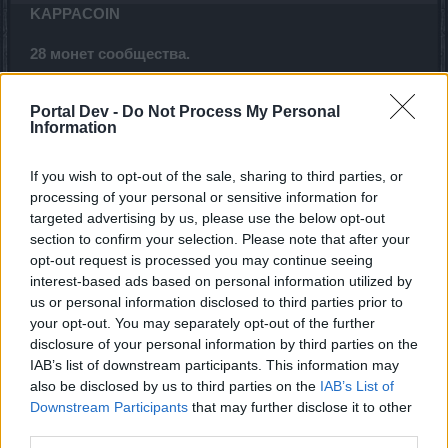
KAPPACOIN
28 монет сообщества.
КОД ЛИМИТИРОВАН
( работает только 28,08,20 )
Portal Dev -
Do Not Process My Personal
Last edited:
Aug 28, 2020
Information
Aug 28, 2020
Maksar
and
Nepik
like this.
If you wish to opt-out of the sale, sharing to third parties, or
processing of your personal or sensitive information for
targeted advertising by us, please use the below opt-out
Nepik
section to confirm your selection. Please note that after your
Padavan
opt-out request is processed you may continue seeing
interest-based ads based on personal information utilized by
us or personal information disclosed to third parties prior to
OPINATAS
your opt-out. You may separately opt-out of the further
disclosure of your personal information by third parties on the
Sep 1, 2020
IAB’s list of downstream participants. This information may
also be disclosed by us to third parties on the
IAB’s List of
Дижон
,
Самма
,
UrbanGhost
and
3 others
like this.
Downstream Participants
that may further disclose it to other
third parties.