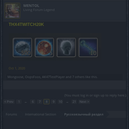
MENTOL
Living Forum Legend
THX4TWITCH20K
Oct 1, 2020
Mongoose
,
OopsFoos
,
AK47TestPlayer
and
7 others
like this.
(You must log in or sign up to reply here.)
< Prev
1
←
6
7
8
9
10
→
21
Next >
Forums
International Section
Русскоязычный раздел