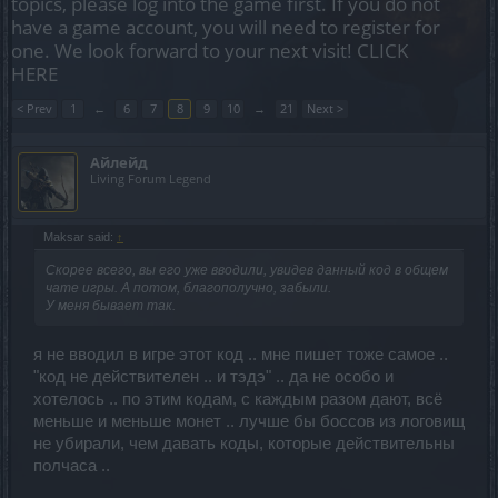
topics, please log into the game first. If you do not
have a game account, you will need to register for
one. We look forward to your next visit!
CLICK
HERE
< Prev
1
←
6
7
8
9
10
→
21
Next >
Айлейд
Living Forum Legend
Maksar said:
↑
Скорее всего, вы его уже вводили, увидев данный код в общем
чате игры. А потом, благополучно, забыли.
У меня бывает так.
я не вводил в игре этот код .. мне пишет тоже самое ..
"код не действителен .. и тэдэ" .. да не особо и
хотелось .. по этим кодам, с каждым разом дают, всё
меньше и меньше монет .. лучше бы боссов из логовищ
не убирали, чем давать коды, которые действительны
полчаса ..