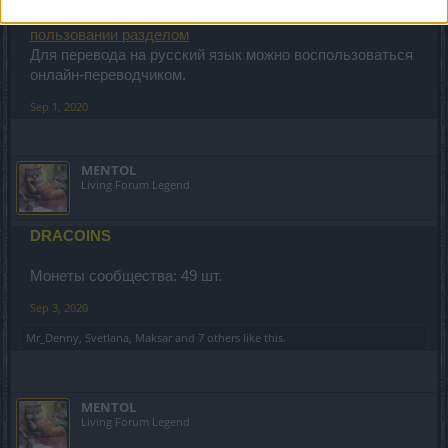
русском языке. Ознакомься тут:
Памятка о
пользовании разделом
Для перевода на русский язык можно воспользоваться
онлайн-переводчиком.
Sep 1, 2020
MENTOL
Living Forum Legend
DRACOINS
Монеты сообщества: 49 шт.
Sep 3, 2020
Mr_Denny
,
Svetlana
,
Maksar
and
7 others
like this.
MENTOL
Living Forum Legend