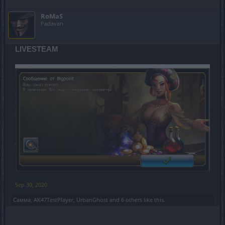
RoMaS
Padavan
LIVESTEAM
Sep 30, 2020
Самма
,
AK47TestPlayer
,
UrbanGhost
and
6 others
like this.