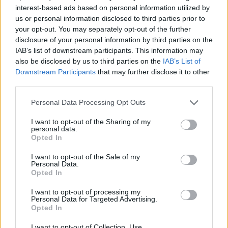
już takowe wpadały to..starali się poprawić chociaż te
interest-based ads based on personal information utilized by
najbardziej "upierdliwe" i czasami dali jakąś rekompensatę.
us or personal information disclosed to third parties prior to
Na chwilę obecną nie ogarniają już niczego. Mają
your opt-out. You may separately opt-out of the further
kompletnie "wywalone" na wszystko i dalej będą mieć
disclosure of your personal information by third parties on the
dopóki jeszcze bilans miesiąca zamyka się na +. Nie
IAB’s list of downstream participants. This information may
inwestują w serwerownie, nie inwestują w lepszy DevTeam,
also be disclosed by us to third parties on the
IAB’s List of
tną koszty wszędzie i na wszystkim. Obcięli ekipę do
Downstream Participants
that may further disclose it to other
niezbędnego minimum (3 osoby teraz?) tak by koszty były
third parties.
jeszcze mniejsze, a że obecny programista (a kiedyś było
ich kilku żeby nie wspomnieć bodajże najlepszego w
Personal Data Processing Opt Outs
historii DSO zespołu programistów z Indii) wiedzę posiada
raczej niewielką to gra wygląda jak wygląda. Błędy w
I want to opt-out of the Sharing of my
sporadycznie wypuszczanych nowych treściach są rażące
personal data.
i nie są poprawiane a po kilku miesiącach dla stworzenia
Opted In
pozorów ze coś się dzieje w grze wprowadza następną
I want to opt-out of the Sale of my
mizerną porcję nowych treści (bez związku z fabułą,
Personal Data.
klimatem gry czy czymkolwiek) z równie wielką porcją
Opted In
błędów, które kumulują się z poprzednimi nie naprawionymi
i jest jak jest. Programista za kilka miesięcy zapędzi się w
I want to opt-out of processing my
kozi róg, bo poziom i ilość błędów będzie tak duża , że
Personal Data for Targeted Advertising.
Opted In
chociażby chciał to nie będzie w stanie ogarnąć swojego
własnego kodu... Gra umarła z powodu indolencji i egoizmu
I want to opt-out of Collection, Use,