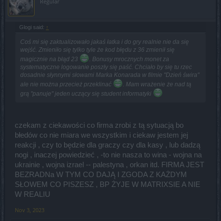
Regular
Glogi said:
↑
Coś mi się zaktualizowało jakaś łatka i do gry realnie nie da się
wejść. Zmieniło się tylko tyle że kod błędu z 36 zmienił się
magicznie na błąd 23
. Bonusy mrocznych monet za
systematyczne logowanie poszły się paść. Chciało by się tu rzec
dosadnie słynnymi słowami Marka Konarada w filmie "Dzień świra"
ale nie można przecież przeklinać
. Mam wrażenie że nad tą
grą "panuje" jeden uczący się student informatyki
czekam z ciekawości co firma zrobi z tą sytuacją bo
błedów co nie miara we wszystkim i ciekaw jestem jej
reakcji , czy to będzie dla graczy czy dla kasy , lub dadzą
nogi , inaczej powiedzieć , -to nie nasza to wina - wojna na
ukrainie , wojna izrael -- palestyna , orkan itd. FIRMA JEST
BEZRADNa W TYM CO DAJĄ I ZGODA Z KAŻDYM
SŁOWEM CO PISZESZ , BP ŻYJE W MATRIXSIE A NIE
W REALIU
Nov 3, 2023