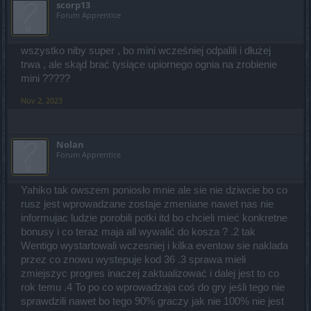
scorp13
Forum Apprentice
wszystko niby super , bo mini wcześniej odpalili i dłużej
trwa , ale skąd brać tysiące upiornego ognia na zrobienie
mini ?????
Nov 2, 2023
Nolan
Forum Apprentice
Yahiko tak owszem poniosło mnie ale sie nie dziwcie bo co
rusz jest wprowadzane zostaje zmeniane nawet nas nie
informujac ludzie porobili potki itd bo chcieli mieć konkretne
bonusy i co teraz maja all wywalić do kosza ? .2 tak
Wentigo wystartowali wczesniej i kilka eventow sie naklada
przez co znowu wystepuje kod 36 .3 sprawa mieli
zmiejszyc progres inaczej zaktualizować i dalej jest to co
rok temu .4 To po co wprowadzaja coś do gry jeśli tego nie
sprawdzili nawet bo tego 90% graczy jak nie 100% nie jest