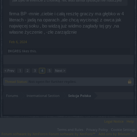
jak było w evencie z choinką. Nic was tamta sytuacja nie nauczyła
firma BP -mnie ,ciebie i całą resztę graczy ma głębko w 4
literach - jadą na oparach ,ale chcą wycisnąć z owca jak
najwięcej soku , bo widzą już widmo zagłady tej gry ,na
własne życzenie , -złe zarządznie
Feb 6, 2024
BKGREG
likes this.
< Prev
1
2
3
4
5
Next >
Thread Status:
Not open for further replies.
Forums
International Section
Sekcja Polska
Legal Notice
Help
Terms and Rules
Privacy Policy
Cookie Settings
Forum software by XenForo
Forum software by XenForo™
Add-ons by Brivium
®