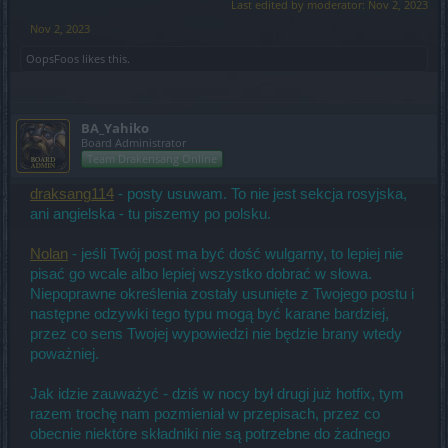
Last edited by moderator:
Nov 2, 2023
Nov 2, 2023
OopsFoos
likes this.
BA_Yahiko
Board Administrator
Team Drakensang Online
draksang114
- posty usuwam. To nie jest sekcja rosyjska,
ani angielska - tu piszemy po polsku.
Nolan
- jeśli Twój post ma być dość wulgarny, to lepiej nie
pisać go wcale albo lepiej wszystko dobrać w słowa.
Niepoprawne określenia zostały usunięte z Twojego postu i
następne odzywki tego typu mogą być karane bardziej,
przez co sens Twojej wypowiedzi nie będzie brany wtedy
poważniej.
Jak idzie zauważyć - dziś w nocy był drugi już hotfix, tym
razem trochę nam pozmieniał w przepisach, przez co
obecnie niektóre składniki nie są potrzebne do żadnego