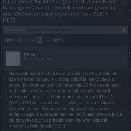
topics, please log into the game first. If you do not
have a game account, you will need to register for
one. We look forward to your next visit!
CLICK
HERE
Thread Status:
Not open for further replies.
< Prev
1
2
3
4
5
Next >
Nolan
Forum Apprentice
Naprawde administracja to co robi jest żalosny z dnia na
dzień zmienili bonusy w craftingu slodkie mleko dawalo
ponad 30k krytyka i zycie to teraz daje 20 % do szybkosci
ruchu jak już wczoraj zrobiłem potek to nagle zmienili
bonusy i ci teraz
*****
0 informacji event też miał być 4
(WENTIGO)to już upchali
*****
wsio co sie da sakiewki
hallowen co mial dawać rozne nagrody co byly dobre
zmienili na jakis syf nawet nas nie informujac czekolady sie
nie da wytworzyć bo przepiś blokniety wiec skladnik
mozna wywalic gratulacje !!!!!