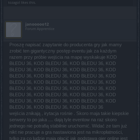
tozagol
likes this.
janooooo12
Forum Apprentice
Proszę napisać zapytanie do producenta gry jak mamy
zrobić ten gigantyczny postęp eventu jak za każdym
razem przy próbie wejścia na mapę wyskakuje KOD
BŁEDU 36, KOD BŁEDU 36, KOD BŁEDU 36, KOD
BŁEDU 36, KOD BŁEDU 36, KOD BŁEDU 36, KOD
BŁEDU 36, KOD BŁEDU 36, KOD BŁEDU 36, KOD
BŁEDU 36, KOD BŁEDU 36, KOD BŁEDU 36, KOD
BŁEDU 36, KOD BŁEDU 36, KOD BŁEDU 36, KOD
BŁEDU 36, KOD BŁEDU 36, KOD BŁEDU 36, KOD
BŁEDU 36, KOD BŁEDU 36, KOD BŁEDU 36, KOD
BŁEDU 36, KOD BŁEDU 36, KOD BŁEDU 36
wejścia znikają , irytacja rośnie . Skoro maja takie kiepskie
serwery to po jaka .... dają tyle eventow na raz skoro
jednego nie potrafią stabilnie uruchomić. Widać ze tam już
nikt nie pracuje a gra nastawiona jest na mikropłatności,
tylko za co ludzie maja płacić jak podstawa gier online jest