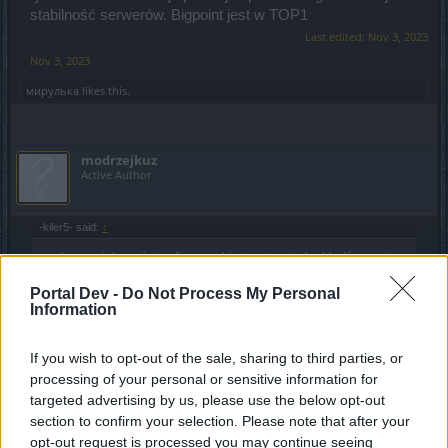
stabilność serwerów. Bigpoint jest w TOP1
Last edited:
Nov 3, 2023
Nov 3, 2023
мирулька
likes this.
modrzejkuz
Active Author
-kiler5- said:
↑
czekam z ciekawości co firma zrobi z tą sytuacją bo błedów co nie
miara we wszystkim i ciekaw jestem jej reakcji , czy to będzie dla
graczy czy dla kasy , lub dadzą nogi , inaczej powiedzieć , -to nie
Portal Dev -
Do Not Process My Personal
nasza to wina - wojna na ukrainie , wojna izrael -- palestyna , orkan
Information
itd. FIRMA JEST BEZRADNa W TYM CO DAJĄ I ZGODA Z
KAŻDYM SŁOWEM CO PISZESZ , BP ŻYJE W MATRIXSIE A NIE W
REALIU
If you wish to opt-out of the sale, sharing to third parties, or
processing of your personal or sensitive information for
Bp nie zrobi kompletnie nic. Nigdy nie słuchała opinii graczy
targeted advertising by us, please use the below opt-out
choć kilka lat temu przynajmniej się starali trochę żeby nie
section to confirm your selection. Please note that after your
wypuszczać mega błędów na serwery komercyjne a jeśli
opt-out request is processed you may continue seeing