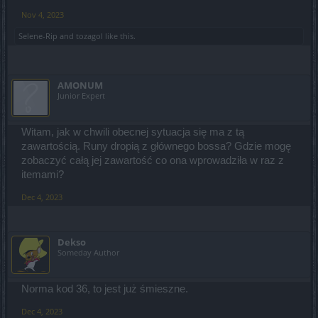
Nov 4, 2023
Selene-Rip
and
tozagol
like this.
AMONUM
Junior Expert
Witam, jak w chwili obecnej sytuacja się ma z tą
zawartością. Runy dropią z głównego bossa? Gdzie mogę
zobaczyć całą jej zawartość co ona wprowadziła w raz z
itemami?
Dec 4, 2023
Dekso
Someday Author
Norma kod 36, to jest już śmieszne.
Dec 4, 2023