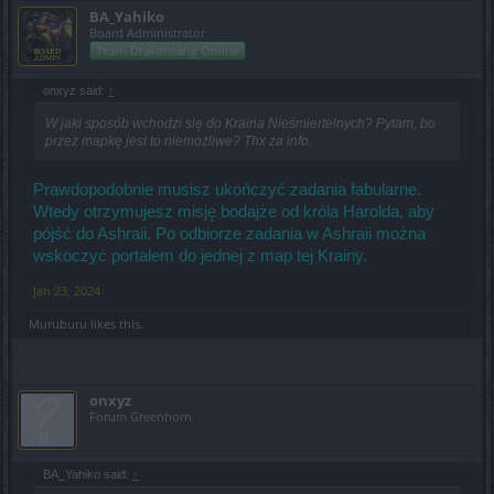
BA_Yahiko
Board Administrator
Team Drakensang Online
onxyz said:
↑
W jaki sposób wchodzi się do Kraina Nieśmiertelnych? Pytam, bo
przez mapkę jest to niemożliwe? Thx za info.
Prawdopodobnie musisz ukończyć zadania fabularne.
Wtedy otrzymujesz misję bodajże od króla Harolda, aby
pójść do Ashraii. Po odbiorze zadania w Ashraii można
wskoczyć portalem do jednej z map tej Krainy.
Jan 23, 2024
Muruburu
likes this.
onxyz
Forum Greenhorn
BA_Yahiko said:
↑