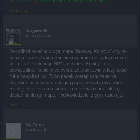
się i oddaje u Jona Sunlaira na wyspie Varholm.
Apr 8, 2021
Gargamella
Someday Author
Jak odblokować tę drugą mapę "Krwawy Księżyc" czy jak
ona się zwie? U Jona Sunlaira nie mam już żadnych misji,
ani u żadnego innego NPC, jedynie u Rubiny misje
powtarzalne. Robię je co event, zbieram żwir, wilczy tojad,
tłukę Vargulfa i nic. Tylko pasek postępu się zapełnia.
Zrobiłam już miksturę ratującą pogryzionych, obroniłam
Rubinę. Szukałam na forum, ale nie znalazłam, jak się
dostać na drugą mapę. Podpowiedzcie, z góry dziękuję.
Oct 21, 2021
BA_Orion
Count Count