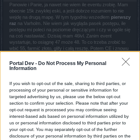
Panowie i Panie, ja nawet nie wiem ile eventu zrobię. Mam
obecnie 15k zwykłej eski, a jeśli dobrze rozumiem to nie
wejdę na drugą mapę. W tym tygodniu wszedłem
pierwszy
raz
na Varholm. Nie wiem jak wygląda pasek postępu, ile
postępu mi poleci na poziomie dręczącym i czy w ogóle się
na coś nastawiać. Dzisiaj mam 46lvl. Zanim event
wystartuje, to osiągnę 47 może 48. To co trzeba zrobić to
wbić 55, farmić złoto, glify i całą resztę. Potem CE i znowu
wbijanie lvla.
Mam jeszcze jedno pytanie. Czy na mapie nadal są
Portal Dev -
Do Not Process My Personal
poukrywane "świnki" ? Jeśli tak, to byłbym
bardzo
Information
dźwięczny
za podesłanie infografiki.
Last edited:
Oct 3, 2020
If you wish to opt-out of the sale, sharing to third parties, or
Oct 2, 2020
processing of your personal or sensitive information for
targeted advertising by us, please use the below opt-out
section to confirm your selection. Please note that after your
TL_Tyche
opt-out request is processed you may continue seeing
Team Leader
interest-based ads based on personal information utilized by
Team Drakensang Online
us or personal information disclosed to third parties prior to
Immo said:
↑
your opt-out. You may separately opt-out of the further
disclosure of your personal information by third parties on the
Mam jeszcze jedno pytanie. Czy na mapie nadal są poukrywane