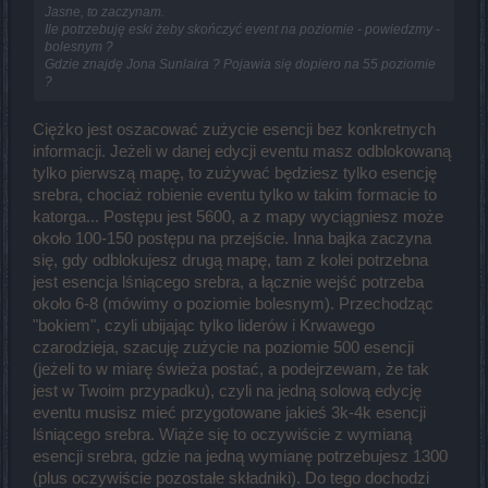
Jasne, to zaczynam.
Ile potrzebuję eski żeby skończyć event na poziomie - powiedzmy -
bolesnym ?
Gdzie znajdę Jona Sunlaira ? Pojawia się dopiero na 55 poziomie
?
Ciężko jest oszacować zużycie esencji bez konkretnych
informacji. Jeżeli w danej edycji eventu masz odblokowaną
tylko pierwszą mapę, to zużywać będziesz tylko esencję
srebra, chociaż robienie eventu tylko w takim formacie to
katorga... Postępu jest 5600, a z mapy wyciągniesz może
około 100-150 postępu na przejście. Inna bajka zaczyna
się, gdy odblokujesz drugą mapę, tam z kolei potrzebna
jest esencja lśniącego srebra, a łącznie wejść potrzeba
około 6-8 (mówimy o poziomie bolesnym). Przechodząc
"bokiem", czyli ubijając tylko liderów i Krwawego
czarodzieja, szacuję zużycie na poziomie 500 esencji
(jeżeli to w miarę świeża postać, a podejrzewam, że tak
jest w Twoim przypadku), czyli na jedną solową edycję
eventu musisz mieć przygotowane jakieś 3k-4k esencji
lśniącego srebra. Wiąże się to oczywiście z wymianą
esencji srebra, gdzie na jedną wymianę potrzebujesz 1300
(plus oczywiście pozostałe składniki). Do tego dochodzi