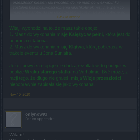
przeszłości" niestety jak wróciłem do nie mam go w ekwipunku i
zostałem bez możliwości robienia jakichkolwiek misji nie wiem co
mam teraz zrobić da się jakoś zresetować te misję żeby robić je od
Click to expand...
nowa?
Witaj, wychodzi na to, że masz takie opcje:
1. Masz do wykonania misję
Księżyc w pełni
, która jest do
pobrania u Tabona.
2. Masz do wykonania misję
Klątwa
, którą pobierasz w
trakcie eventu u Jona Sunlaira.
Jeżeli powyższe opcje nie dadzą rezultatów, to podejdź w
pobliże
Wraku starego statku
na Varholmie. Być może, z
racji tego, że długo nie grałeś, misja
Wizje przeszłości
niepoprawnie zapisała się jako wykonana.
Nov 10, 2020
onlynow93
Forum Apprentice
Witam!