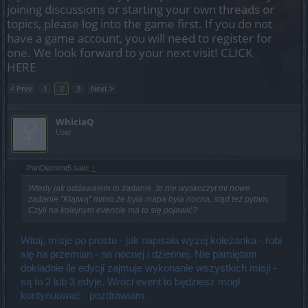
joining discussions or starting your own threads or
topics, please log into the game first. If you do not
have a game account, you will need to register for
one. We look forward to your next visit!
CLICK
HERE
< Prev
1
2
3
Next >
WhiciaQ
User
PanDiament5 said:
↑
Wtedy jak oddawałem to zadanie ,to nie wyskoczył mi nowe
zadanie "Klątwą" mimo że była mapa była nocna, stąd też pytam.
Czyli na kolejnym evencie ma to się pojawić?
Witaj, misje po prostu - jak napisała wyżej koleżanka - robi
się na przemian - na nocnej i dziennej. Nie pamiętam
dokładnie ile edycji zajmuje wykonanie wszystkich misji -
są to 2 lub 3 edyje. Wróci event to będziesz mógł
kontynuować - pozdrawiam.