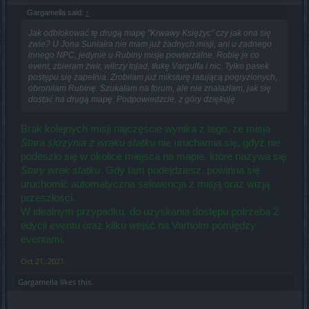
Gargamella said:
↑
Jak odblokować tę drugą mapę "Krwawy Księżyc" czy jak ona się
zwie? U Jona Sunlaira nie mam już żadnych misji, ani u żadnego
innego NPC, jedynie u Rubiny misje powtarzalne. Robię je co
event, zbieram żwir, wilczy tojad, tłukę Vargulfa i nic. Tylko pasek
postępu się zapełnia. Zrobiłam już miksturę ratującą pogryzionych,
obroniłam Rubinę. Szukałam na forum, ale nie znalazłam, jak się
dostać na drugą mapę. Podpowiedzcie, z góry dziękuję.
Brak kolejnych misji najczęście wynika z tego, że misja
Stara skrzynia z wraku statku
nie uruchamia się, gdyż nie
podeszło się w okolice miejsca na mapie, które nazywa się
Stary wrak statku
. Gdy tam podejdziesz, powinna się
uruchomić automatyczna sekwencja z misją oraz wizją
przeszłości.
W idealnym przypadku, do uzyskania dostępu potrzeba 2
edycji eventu oraz kilku wejść na Varholm pomiędzy
eventami.
Oct 21, 2021
Gargamella
likes this.