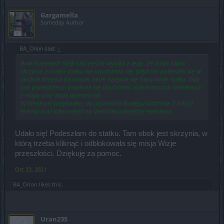
Gargamella
Someday Author
BA_Orion said:
↑
Brak kolejnych misji najczęście wynika z tego, że misja
Stara
skrzynia z wraku statku
nie uruchamia się, gdyż nie podeszło się w
okolice miejsca na mapie, które nazywa się
Stary wrak statku
. Gdy
tam podejdziesz, powinna się uruchomić automatyczna sekwencja
z misją oraz wizją przeszłości.
W idealnym przypadku, do uzyskania dostępu potrzeba 2 edycji
eventu oraz kilku wejść na Varholm pomiędzy eventami.
Udało się! Podeszłam do statku. Tam obok jest skrzynia, w
którą trzeba kliknąć i odblokowała się misja Wizje
przeszłości. Dziękuję za pomoc.
Oct 23, 2021
BA_Orion
likes this.
Uran235