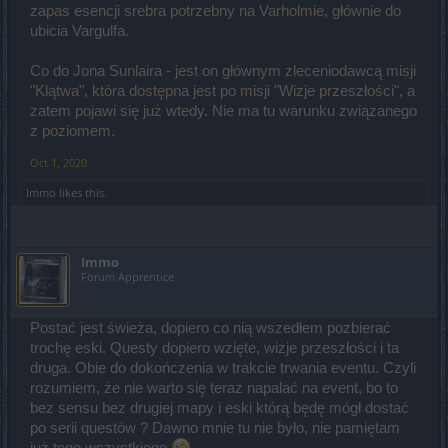
zapas esencji srebra potrzebny na Varholmie, głównie do
ubicia Vargulfa.
Co do Jona Sunlaira - jest on głównym zleceniodawcą misji
"Klątwa", która dostępna jest po misji "Wizje przeszłości", a
zatem pojawi się już wtedy. Nie ma tu warunku związanego
z poziomem.
Oct 1, 2020
Immo
likes this.
Immo
Forum Apprentice
Postać jest świeża, dopiero co nią wszedłem pozbierać
trochę eski. Questy dopiero wzięte, wizje przeszłości i ta
druga. Obie do dokończenia w trakcie trwania eventu. Czyli
rozumiem, że nie warto się teraz napalać na event, bo to
bez sensu bez drugiej mapy i eski którą będę mógł dostać
po serii questów ? Dawno mnie tu nie było, nie pamiętam
już tego wszystkiego