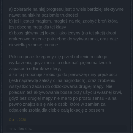
a) zbieranie na niej progresu jest o wiele bardziej efektywne
nawet na niskim poziomie trudności
b) jeśli jesteś magiem, mogłeś na niej zdobyć broń która
jest obecną metą dla tej klasy
c) boss główny tej lokacji jako jedyny (na tej akcji) dropi
drakenowe rdzenie potrzebne do wytwarzania, oraz daje
niewielką szansę na rune
Póki co przestrzegamy cię przed robieniem całego
wydarzenia, gdyż może to odcisnąć piętno na twoich
zapasach odłamków sfery;
a za to proponuje zrobić go do pierwszej runy prędkości
(jeśli naprawdę zależy ci na nagrodach), oraz zrobieniu
wszystkich zadań do odblokowania drugiej mapy. Nie
polecam też aktywowania bossa przy użyciu własnej krwi,
gdyż bez drugiej mapy nie ma to po prostu sensu - a na
pewno znajdzie się wiele osób, które w zamian za
odpalenie zrobią dla ciebie całą lokację z bossem
Oct 1, 2020
Immo
likes this.