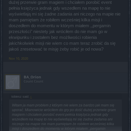
dużej przerwie gram magiem i chciałem porobić event
pełnia księżyca jednak gdy wszedłem na mapę to nie
wyświetlają mi się żadne zadania ani niczego na mapie nie
mam pamiętam że robiłem wcześniej kilka misji i
doszedłem do momentu w którym miałem ,,pergamin
przeszłości" niestety jak wróciłem do nie mam go w
ekwipunku i zostałem bez możliwości robienia
jakichkolwiek misji nie wiem co mam teraz zrobić da się
jakoś zresetować te misję żeby robić je od nowa?
Nov 10, 2020
BA_Orion
Count Count
tobiesz said:
↑
Witam ja mam problem z którym nie wiem za bardzo jak mam się
uporać. Mianowicie wróciłem do gry po dość dużej przerwie gram
magiem i chciałem porobić event pełnia księżyca jednak gdy
wszedłem na mapę to nie wyświetlają mi się żadne zadania ani
niczego na mapie nie mam pamiętam że robiłem wcześniej kilka
misji i doszedłem do momentu w którym miałem ,,pergamin