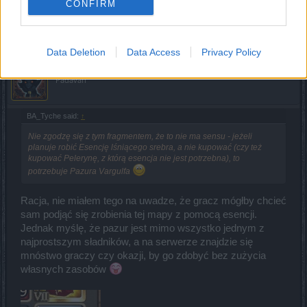
Oct 3, 2020
CONFIRM
Immo
and
Dominico
like this.
Data Deletion
Data Access
Privacy Policy
MRDarak31
Padavan
BA_Tyche said:
↑
Nie zgodzę się z tym fragmentem, że to nie ma sensu - jeżeli
planuje robić Esencję lśniącego srebra, a nie kupować (czy też
kupować Pelerynę, z którą esencja nie jest potrzebna), to
potrzebuje Pazura Vargulfa
Racja, nie miałem tego na uwadze, że gracz mógłby chcieć
sam podjąć się zrobienia tej mapy z pomocą esencji.
Jednak myślę, że pazur jest mimo wszystko jednym z
najprostszym sładników, a na serwerze znajdzie się
mnóstwo graczy czy okazji, by go zdobyć bez zużycia
własnych zasobów