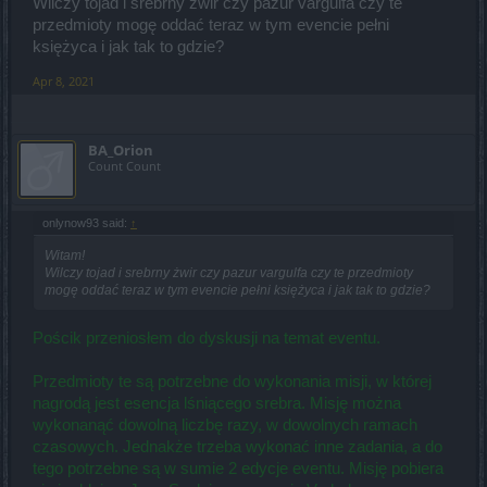
Wilczy tojad i srebrny żwir czy pazur vargulfa czy te
przedmioty mogę oddać teraz w tym evencie pełni
księżyca i jak tak to gdzie?
Apr 8, 2021
BA_Orion
Count Count
onlynow93 said:
↑
Witam!
Wilczy tojad i srebrny żwir czy pazur vargulfa czy te przedmioty
mogę oddać teraz w tym evencie pełni księżyca i jak tak to gdzie?
Pościk przeniosłem do dyskusji na temat eventu.
Przedmioty te są potrzebne do wykonania misji, w której
nagrodą jest esencja lśniącego srebra. Misję można
wykonanąć dowolną liczbę razy, w dowolnych ramach
czasowych. Jednakże trzeba wykonać inne zadania, a do
tego potrzebne są w sumie 2 edycje eventu. Misję pobiera