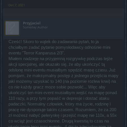
Dec 7, 2021
Przyjaciel
Someday Author
Cześć! Skoro to wątek do zadawania pytań, to ja
chciałbym zadać pytanie pomysłodawcy odnośnie mini
eventu "Terror Kanparusa 2/3".
Miałem nadzieje na przyjemną rozgrywkę podczas tejże
akcji specjalnej, ale okazało się, że aby ukończyć tą
odsłonę mini eventu musiałbym spędzić masę czasu. Już
pomijam, że maksymalny postęp z jednego przejścia mapy
jaki możemy uzyskać to 140 (na poziomie rozlew krwi) na
co nie każdy gracz moze sobie pozwolić... Więc aby
ukończyć ten mini event musiałbym wejść na mapę ponad
110 razy, a przy tym popaść w depresje i dostać ataku
padaczki. Normalny człowiek, który ma życie, rodzinę i
pracę nie dysponuje takim czasem. Rozumiem, że za 200
zł możesz nabyć pelerynkę i przejść mapę nie 110x, a 55x
co wciąż jest czasochłonne. Drugą kwestią to czas na
ukończenie tego mini eventu.. 4 dni to zdecydowanie za