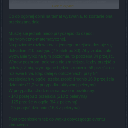
Więc aby ukończyć ten mini event musiałbym wejść na mapę
Click to expand...
ponad 110 razy, a przy tym popaść w depresje i dostać ataku
padaczki. Normalny człowiek, który ma życie, rodzinę i pracę nie
dysponuje takim czasem. Rozumiem, że za 200 zł możesz nabyć
Co do ogólnej opinii na temat wyzwania, to zostanie ona
pelerynkę i przejść mapę nie 110x, a 55x co wciąż jest
przekazana dalej.
czasochłonne. Drugą kwestią to czas na ukończenie tego mini
eventu.. 4 dni to zdecydowanie za mało, tymbardziej że co kolejny
Muszę się jednak nieco przyczepić do części
mini event to i pasek postępu zostaje zwiększony (i to nie mało)
merytoryczno-matematycznej.
Podsumowując.. Nie jest to przyjemna rozgrywka gdzie człowiek
Na poziomie rozlew krwi z jednego przejścia dostaje się
może się odprężyć, a jedynie wyścig z czasem
dokładnie 210 postępu (7 klatek po 30). Aby zrobić całe
wyzwanie tylko na tym poziomie, to potrzeba 84 przejść.
Wbrew pozorom, peleryna nie zmniejsza liczby przejść o
połowę. Z nią, wymagane będzie zrobienie 56 przejść na
rozlewie krwi. Idąc dalej w obliczeniach, przy 84
przejściach w ogóle, trzeba zrobić średnio 16,8 przejścia
dziennie (11,2 w przypadku aktywnej peleryny).
W przypadku chodzenia na poziom bezlitosny:
- 140 postępu z przejścia (210 z peleryną)
- 125 przejść w ogóle (84 z peleryną)
- 25 przejść dziennie (16,8 z peleryną)
Post przeniosłem też do wątku dotyczącego eventu
zimowego.