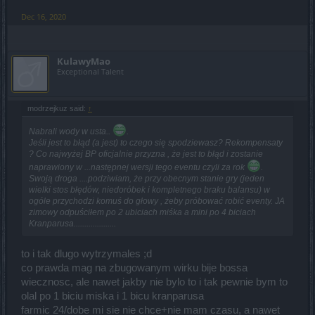
Dec 16, 2020
KulawyMao
Exceptional Talent
modrzejkuz said:
↑
Nabrali wody w usta..
.
Jeśli jest to błąd (a jest) to czego się spodziewasz? Rekompensaty
? Co najwyżej BP oficjalnie przyzna , że jest to błąd i zostanie
naprawiony w ...następnej wersji tego eventu czyli za rok
.
Swoją droga ....podziwiam, że przy obecnym stanie gry (jeden
wielki stos błędów, niedoróbek i kompletnego braku balansu) w
ogóle przychodzi komuś do głowy , żeby próbować robić eventy. JA
zimowy odpuściłem po 2 ubiciach miśka a mini po 4 biciach
Kranparusa....................
to i tak dlugo wytrzymales ;d
co prawda mag na zbugowanym wirku bije bossa
wiecznosc, ale nawet jakby nie bylo to i tak pewnie bym to
olal po 1 biciu miska i 1 bicu kranparusa
farmic 24/dobe mi sie nie chce+nie mam czasu, a nawet