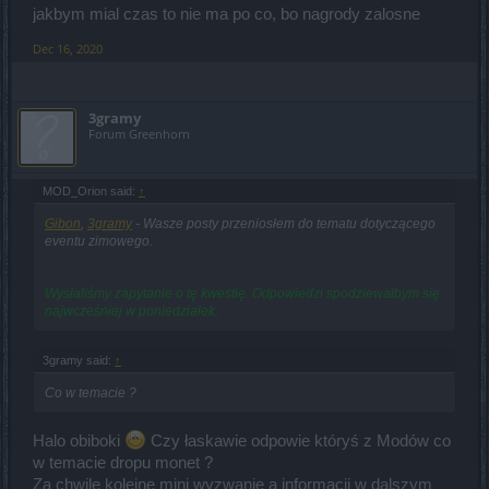
jakbym mial czas to nie ma po co, bo nagrody zalosne
Dec 16, 2020
3gramy
Forum Greenhorn
MOD_Orion said:
↑
Gibon
,
3gramy
- Wasze posty przeniosłem do tematu dotyczącego
eventu zimowego.
Wysłaliśmy zapytanie o tę kwestię. Odpowiedzi spodziewałbym się
najwcześniej w poniedziałek.
3gramy said:
↑
Co w temacie ?
Halo obiboki
Czy łaskawie odpowie któryś z Modów co
w temacie dropu monet ?
Za chwile kolejne mini wyzwanie a informacji w dalszym