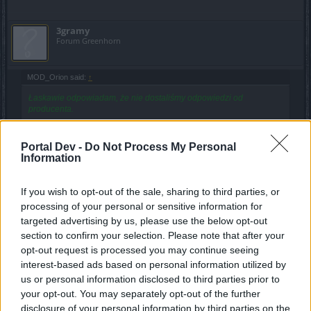
3gramy
Forum Greenhorn
MOD_Orion said:
↑
Łaskawie odpowiadam, że nie dostaliśmy odpowiedzi od
producenta.
Rozumiem ,że odpowiedzi nadal brak ?
Portal Dev -
Do Not Process My Personal
Information
Coś mi się wydaje ,że BigPomyłka prócz graczy ma juz
nawet Moddów w głębokim poważaniu, skoro nie udzielają
If you wish to opt-out of the sale, sharing to third parties, or
nawet Wam odpowiedzi na pytania dotyczące jednego z
processing of your personal or sensitive information for
ważniejszych eventów w grze .
targeted advertising by us, please use the below opt-out
section to confirm your selection. Please note that after your
Dzisiaj kolejny paradoks eventowy, a mianowicie w jaskini
opt-out request is processed you may continue seeing
z prezentu dostajemy ( uwaga! uwaga! ) udoskonalacze
interest-based ads based on personal information utilized by
wyposażenia
( co niby mamy z nimi zrobic skoro
zostały usunięte z gry )
us or personal information disclosed to third parties prior to
your opt-out. You may separately opt-out of the further
Tym razem pewnie też nie będzie odpowiedzi ale łaskawie
disclosure of your personal information by third parties on the