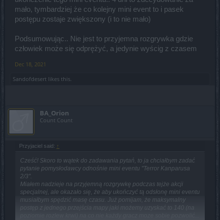
mało, tymbardziej że co kolejny mini event to i pasek
postępu zostaje zwiększony (i to nie mało)
Podsumowując.. Nie jest to przyjemna rozgrywka gdzie
człowiek może się odprężyć, a jedynie wyścig z czasem
Dec 18, 2021
Sandofdesert
likes this.
BA_Orion
Count Count
Przyjaciel said:
↑
Cześć! Skoro to wątek do zadawania pytań, to ja chciałbym zadać
pytanie pomysłodawcy odnośnie mini eventu "Terror Kanparusa
2/3".
Miałem nadzieje na przyjemną rozgrywkę podczas tejże akcji
specjalnej, ale okazało się, że aby ukończyć tą odsłonę mini eventu
musiałbym spędzić masę czasu. Już pomijam, że maksymalny
postęp z jednego przejścia mapy jaki możemy uzyskać to 140 (na
poziomie rozlew krwi) na co nie każdy gracz moze sobie pozwolić...