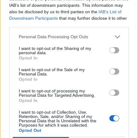
proszę zapytać co tu się dzieje !? Dlaczego robią znowu z
IAB’s list of downstream participants. This information may
ludzi idiotów ?
also be disclosed by us to third parties on the
IAB’s List of
Downstream Participants
that may further disclose it to other
W zasadzie nasuwa się jeszcze jedno pytanie ,dlaczego
third parties.
nie wypadają unikaty z bossów Eventowych
(misiek,kranparus) ? Jeżeli się mylę to poproszę screena z
Personal Data Processing Opt Outs
dropu.
I want to opt-out of the Sharing of my
personal data.
ps: to co obecnie dzieje się w tej grze wzywa o pomstę do
Opted In
nieba ! mam nadzieje ,że to ostatnie chwile tej BigPomyłki .
Last edited:
Dec 22, 2020
I want to opt-out of the Sale of my
Dec 22, 2020
Personal Data.
Opted In
BKGREG
likes this.
I want to opt-out of processing my
Personal Data for Targeted Advertising.
Opted In
ZabijMnieGlino
Padavan
I want to opt-out of Collection, Use,
Retention, Sale, and/or Sharing of my
Personal Data that Is Unrelated with the
Czy bryzę zimowego przesilenia, niezbędną do łączenia do
Purposes for which it was collected.
Opted Out
runy zimowego przesilenia można tylko dostać kończąc
pasek postępu 40k, czy można ją uzyskać w inny sposób?