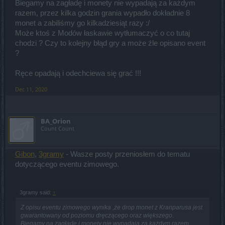
Biegamy na zagładę i monety nie wypadają za każdym
razem, przez kilka godzin grania wypadło dokładnie 8
monet a zabiliśmy go kilkadziesiąt razy :/
Może ktoś z Modów łaskawie wytłumaczyć o co tutaj
chodzi ? Czy to kolejny błąd gry a może źle opisano event
?
Ręce opadają i odechciewa się grać !!!
Dec 11, 2020
BA_Orion
Count Count
Gibon
,
3gramy
- Wasze posty przeniosłem do tematu
dotyczącego eventu zimowego.
3gramy said:
↑
Z opisu eventu zimowego wynika ,że drop monet z Kranparusa jest
gwarantowany od poziomu dręczącego oraz większego.
Biegamy na zagładę i monety nie wypadają za każdym razem,