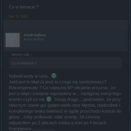
Co w temacie ?
Dec 15, 2020
modrzejkuz
Active Author
3gramy said:
↑
Co w temacie ?
Nabrali wody w usta..
.
Jeśli jest to błąd (a jest) to czego się spodziewasz?
Rekompensaty ? Co najwyżej BP oficjalnie przyzna , że
jest to błąd i zostanie naprawiony w ...następnej wersji tego
eventu czyli za rok
. Swoją droga ....podziwiam, że przy
obecnym stanie gry (jeden wielki stos błędów, niedoróbek i
kompletnego braku balansu) w ogóle przychodzi komuś do
głowy , żeby próbować robić eventy. JA zimowy
odpuściłem po 2 ubiciach miśka a mini po 4 biciach
Kranparusa....................