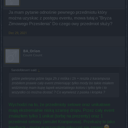
Ja mam pytanie odnośnie pewnego przedmiotu który
można uzyskac z postępu eventu, mowa tutaj o "Bryza
Zimowego Przesilenia" Do czego owy przedmiot służy?
Dec 29, 2021
BA_Orion
Count Count
Sandofdesert said:
↑
gdzie peleryna gdzie laga 2h z miśka i 1h + reszta z karampusa
zrobiłem prawie cały event zmieniając tylko mody bo takie miałem
widzimisię mam kupę łapek wszelakiego koloru i tylko tyle i to
wszystko co można dostać ? Co wyrwiesz z paska i kropka ?
Wychodzi na to, że przedmioty setowe oraz unikatowe
mają ekstremalnie niską szansę dropu. Przez cały event
znalazłem tylko 1 unikat (torbę na prezenty) oraz 1
przedmiot setowy (amulet Kranparusa). Przekażę to jako
feedback - może w przyszłym roku coś się zmieni