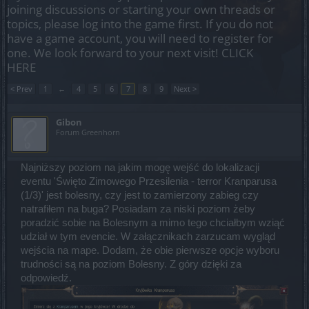
joining discussions or starting your own threads or
topics, please log into the game first. If you do not
have a game account, you will need to register for
one. We look forward to your next visit!
CLICK
HERE
< Prev
1
←
4
5
6
7
8
9
Next >
Gibon
Forum Greenhorn
Najniższy poziom na jakim mogę wejść do lokalizacji
eventu 'Święto Zimowego Przesilenia - terror Kranparusa
(1/3)' jest bolesny, czy jest to zamierzony zabieg czy
natrafiłem na buga? Posiadam za niski poziom żeby
poradzić sobie na Bolesnym a mimo tego chciałbym wziąć
udział w tym evencie. W załącznikach zarzucam wygląd
wejścia na mape. Dodam, że obie pierwsze opcje wyboru
trudności są na poziom Bolesny. Z góry dzięki za
odpowiedź.