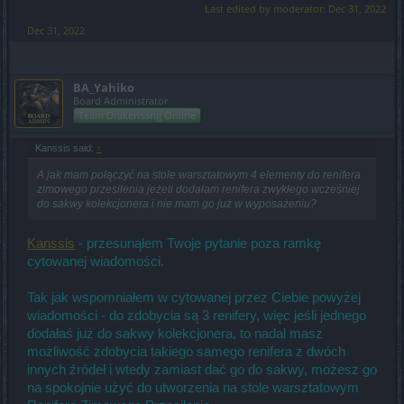
Last edited by moderator:
Dec 31, 2022
Dec 31, 2022
BA_Yahiko
Board Administrator
Team Drakensang Online
Kanssis said:
↑
A jak mam połączyć na stole warsztatowym 4 elementy do renifera
zimowego przesilenia jeżeli dodałam renifera zwykłego wcześniej
do sakwy kolekcjonera i nie mam go już w wyposażeniu?
Kanssis
- przesunąłem Twoje pytanie poza ramkę
cytowanej wiadomości.
Tak jak wspomniałem w cytowanej przez Ciebie powyżej
wiadomości - do zdobycia są 3 renifery, więc jeśli jednego
dodałaś już do sakwy kolekcjonera, to nadal masz
możliwość zdobycia takiego samego renifera z dwóch
innych źródeł i wtedy zamiast dać go do sakwy, możesz go
na spokojnie użyć do utworzenia na stole warsztatowym