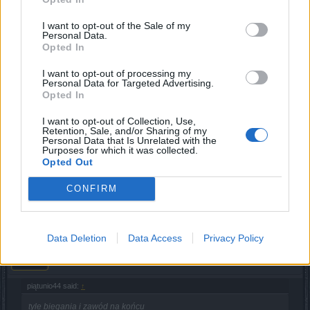
Dec 29, 2022
I want to opt-out of the Sale of my
Personal Data.
Afkaserious
and
BA_Yahiko
like this.
Opted In
I want to opt-out of processing my
Personal Data for Targeted Advertising.
piątunio44
Opted In
Active Author
I want to opt-out of Collection, Use,
Retention, Sale, and/or Sharing of my
tyle biegania i zawód na końcu
Personal Data that Is Unrelated with the
ten klejnot , to może i dobry dla początkujących co cierpią
Purposes for which it was collected.
na brak kryta
Opted Out
ja osobiście potrzebuję dmg i nie wiem jak zdobyć(
CONFIRM
Dec 29, 2022
Data Deletion
Data Access
Privacy Policy
.killer.
Junior Expert
piątunio44 said:
↑
tyle biegania i zawód na końcu