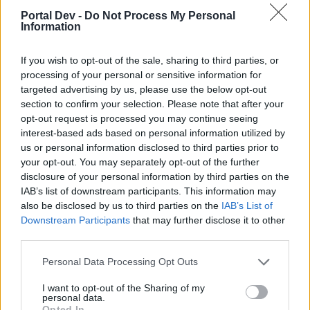
resistance. Slyszalem ze na koncu pasku kranparusa 3/3
Portal Dev -
Do Not Process My Personal
bedzie, ale widze ze znowu ten frost fragment poraz 3. To
Information
jest jakis blad czy to jest ten scroll of ice resistance?
Dec 29, 2022
If you wish to opt-out of the sale, sharing to third parties, or
processing of your personal or sensitive information for
targeted advertising by us, please use the below opt-out
Ennika
section to confirm your selection. Please note that after your
Padavan
opt-out request is processed you may continue seeing
interest-based ads based on personal information utilized by
Afkaserious said:
↑
us or personal information disclosed to third parties prior to
your opt-out. You may separately opt-out of the further
Pytanie co do klejnotu nowego. 1 czesc leci z ostatniego paska
disclosure of your personal information by third parties on the
kranparusa, druga z glownego, trzecia do kupienia, a czwarta z
czego to leci? Chodzi mi o scroll of ice resistance. Slyszalem ze na
IAB’s list of downstream participants. This information may
koncu pasku kranparusa 3/3 bedzie, ale widze ze znowu ten frost
also be disclosed by us to third parties on the
IAB’s List of
fragment poraz 3. To jest jakis blad czy to jest ten scroll of ice
Downstream Participants
that may further disclose it to other
resistance?
third parties.
Ten scroll jest z dużego prezentu za 2500 monet Phestosa
Personal Data Processing Opt Outs
https://board-en.drakensang.com/thr...zimowego-
I want to opt-out of the Sharing of my
przesilenia.79041/page-8#post-787414
personal data.
W tym wątku jest wymieniona zawartość prezentu.
Opted In