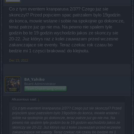
Co z tym eventem kranparusa 2/3?? Czego juz sie
skonczyl? Przed pojsciem spac patrzalem bylo 19godzin
do konca, mowie wstane i sobie na spokojnie go dokoncze,
teraz patrze juz go nie ma. Na pewno nie spalem tyle
godzin bo te 19 godzin wychodzilo jakos ze skonczy sie
20-22. Juz którys raz z kolei zauwazam przed wczesne
zakanczajace sie eventy. Teraz czekac rok czasu bo
bedzie mi 1 częsci brakować do klejnotu.
Dec 23, 2022
BA_Yahiko
Board Administrator
Team Drakensang Online
Afkaserious said:
↑
Co z tym eventem kranparusa 2/3?? Czego juz sie skonczyl? Przed
pojsciem spac patrzalem bylo 19godzin do konca, mowie wstane i
sobie na spokojnie go dokoncze, teraz patrze juz go nie ma. Na
pewno nie spalem tyle godzin bo te 19 godzin wychodzilo jakos ze
skonczy sie 20-22. Juz którys raz z kolei zauwazam przed wczesne
zakanczajace sie eventy. Teraz czekac rok czasu bo bedzie mi 1