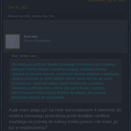
Last edited:
Dec 31, 2022
Dec 31, 2022
ΣMiwel
and
BA_Yahiko
like this.
Kanssis
Forum Greenhorn
Mod_Yahiko said:
↑
Do zdobycia podczas Święta Zimowego Przesilenia są 3 renifery -
jednego można zdobyć z pasków postępu, drugiego można
zakupić za mroźne monety, a trzeciego można otrzymać z wielkiego
złotego prezentu za 2500 złotych monet, także nie ma się czym
przejmować. Jeżeli do sakwy został dodany ten z pasków,
sklepowy automatycznie zniknie (tak jak to bywa z każdym
wierzchowcem który jest już dodany do sakwy), ale zawsze
pozostaje jeszcze ten z prezentu.
A jak mam połączyć na stole warsztatowym 4 elementy do
renifera zimowego przesilenia jeżeli dodałam renifera
zwykłego wcześniej do sakwy kolekcjonera i nie mam go
już w wyposażeniu?