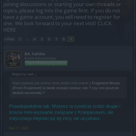
joining discussions or starting your own threads or
topics, please log into the game first. If you do not
have a game account, you will need to register for
one. We look forward to your next visit!
CLICK
HERE
< Prev
1
←
4
5
6
7
8
9
BA_Yahiko
Board Administrator
Team Drakensang Online
Magiczny said:
↑
Mam pytanie jak omina mnie jeden mini event z
Fragment Mrozu
(Frost Fragment) to bede musial czekac rok ? czy cos jeszcze
bedzie wczesniej ?
Prawdopodobnie tak. Możesz oczywiście zrobić drugie i
trzecie mini-wyzwanie związane z Kranparusem, ale
mitycznego klejnotu już tej zimy nie uzyskasz.
Dec 17, 2022