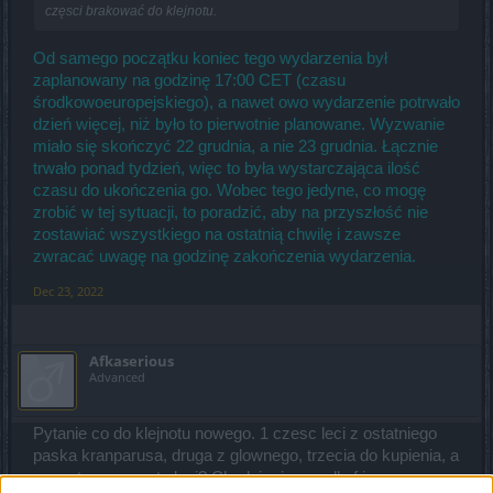
częsci brakować do klejnotu.
Od samego początku koniec tego wydarzenia był
zaplanowany na godzinę 17:00 CET (czasu
środkowoeuropejskiego), a nawet owo wydarzenie potrwało
dzień więcej, niż było to pierwotnie planowane. Wyzwanie
miało się skończyć 22 grudnia, a nie 23 grudnia. Łącznie
trwało ponad tydzień, więc to była wystarczająca ilość
czasu do ukończenia go. Wobec tego jedyne, co mogę
zrobić w tej sytuacji, to poradzić, aby na przyszłość nie
zostawiać wszystkiego na ostatnią chwilę i zawsze
zwracać uwagę na godzinę zakończenia wydarzenia.
Dec 23, 2022
Afkaserious
Advanced
Pytanie co do klejnotu nowego. 1 czesc leci z ostatniego
paska kranparusa, druga z glownego, trzecia do kupienia, a
czwarta z czego to leci? Chodzi mi o scroll of ice