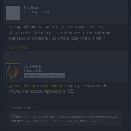
trojliter
Someday Author
zadaje pytanie po raz kolejny - co zrobic jeżeli nie
otrzymałem 220 mln glifu za rdzenie - może łaskawie
Państwo odpowiecie , bo pytam kolejny juz 4 raz ?
Dec 3, 2020
TL_Tyche
Team Leader
Team Drakensang Online
gsokol
,
Dominico
,
Soldemar
- posty przeniosłam do
nowego tematu związanego z CE.
Wywijas said:
↑
Witam mam na 3 postaciach plaszcz ciemnosci i nie moge wsadzic
do nich zadnych kamieni szlachetnych,czy jest to blad ?