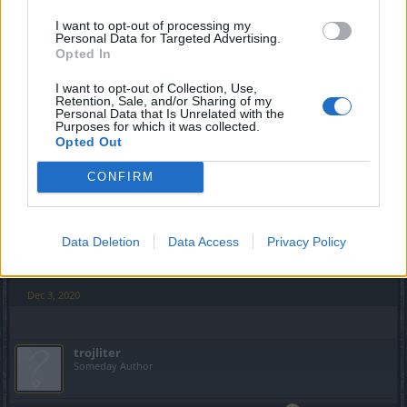
za 6 golda xD) tymczasem leczenie z przeraźliwej rzezi
I want to opt-out of processing my
zabrane. Nie wiem co jarali ale powinni odstawić.
Personal Data for Targeted Advertising.
Opted In
Smocza skóra nie uwalnia od ogłuszenia...
I want to opt-out of Collection, Use,
Last edited:
Dec 3, 2020
Retention, Sale, and/or Sharing of my
Dec 3, 2020
Personal Data that Is Unrelated with the
Purposes for which it was collected.
Opted Out
KulawyMao
CONFIRM
Exceptional Talent
gdzie znajde przepis na nowe kamienie.
Data Deletion
Data Access
Privacy Policy
do krolika moge podnosic normalnie, wyzej juz sie nie da
xd
Dec 3, 2020
trojliter
Someday Author