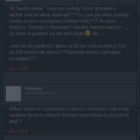
wyrazić bez używania określeń obraźliwych bądź słów wulgarnych.
Te "bardzo ładne" 'runiczne ozdoby' które dostaliśmy
będzie można jakoś wydropić?? Czy one już takie zostają i
trzeba za mm wykupywać kolejne sloty??? To samo
dotyczy "Ozdoby z klejnotami" również bardzo ładnych .....
(ja wiem o gustach się nie dyskutuje)
ale.....
Jeśli run do prędkości ataku na 55 lev można włożyć 5 to
na 100 będzie tak samo??? Nadmiar można spokojnie
przetapiać? ?
Dec 3, 2020
Wywijas
Forum Greenhorn
Witam mam na 3 postaciach plaszcz ciemnosci i nie moge
wsadzic do nich zadnych kamieni szlachetnych,czy jest to
blad ?
Dec 3, 2020