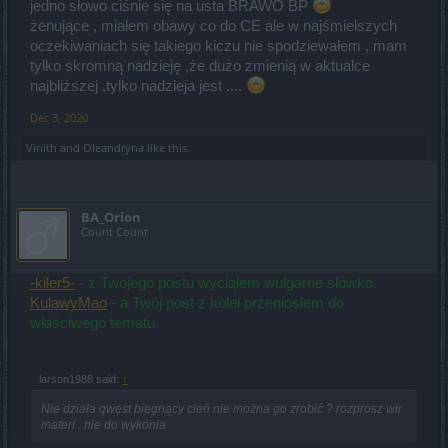
jedno słowo ciśnie się na usta BRAWO BP
żenujące , miałem obawy co do CE ale w najśmielszych
oczekiwaniach się takiego kiczu nie spodziewałem , mam
tylko skromną nadzieję ,że dużo zmienią w aktualce
najbliższej ,tylko nadzieja jest ....
Dec 3, 2020
Vinith
and
Oleandryna
like this.
BA_Orion
Count Count
-kiler5-
- z Twojego postu wyciąłem wulgarne słówko.
KulawyMao
- a Twój post z kolei przeniosłem do
właściwego tematu.
larson1988 said:
↑
Nie działa qwest biegnący cień nie można go zrobić ? rozprosz wir
materi . nie do wykonia