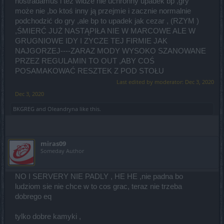
nostradamus i też widze nie uchronny upadek bp ,gry
może nie ,bo ktoś inny ją przejmie i zacznie normalnie
podchodzić do gry ,ale bp to upadek jak cezar , (RZYM )
,ŚMIERĆ JUŻ NASTĄPIŁA NIE W MARCOWE ALE W
GRUGNIOWE IDY I ZYCZE TEJ FIRMIE JAK
NAJGORZEJ----ZARAZ MODY WYSOKO SZANOWANE
PRZEZ REGULAMIN TO OUT ,ABY COŚ
POSAMAKOWAĆ RESZTEK Z POD STOŁU
Last edited by moderator:
Dec 3, 2020
Dec 3, 2020
BKGREG
and
Oleandryna
like this.
miras09
Someday Author
NO I SERVERY NIE PADLY , HE HE ,nie padna bo
ludziom sie nie chce w to cos grac, teraz nie trzeba
dobrego eq
tylko dobre kamyki ,