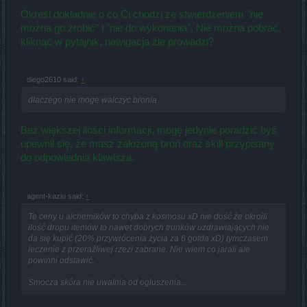
Określ dokładnie o co Ci chodzi ze stwierdzeniem "nie
można go zrobić" i "nie do wykonania". Nie można pobrać,
kliknąć w pytajnik, nawigacja źle prowadzi?
diego2610 said:
↑
dlaczego nie moge walczyc bronia
Bez większej ilości informacji, mogę jedynie poradzić byś
upewnił się, że masz założoną broń oraz skill przypisany
do odpowiednia klawisza.
agent-kaziu said:
↑
Te ceny u alchemików to chyba z kosmosu xD nie dość że okroili
ilość dropu itemów to nawet dobrych trunków uzdrawiających nie
da się kupić (20% przywrócenia życia za 6 golda xD) tymczasem
leczenie z przeraźliwej rzezi zabrane. Nie wiem co jarali ale
powinni odstawić.
Smocza skóra nie uwalnia od ogłuszenia...