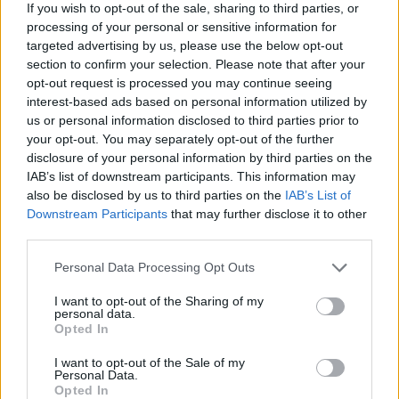
If you wish to opt-out of the sale, sharing to third parties, or
Ok wcjodzę na 45lvl, udało się, wszystkie mobki sa na
70tym i na czerwono, co mam niby im zrobić nakrzyczeć
processing of your personal or sensitive information for
?????
targeted advertising by us, please use the below opt-out
Mam nadzieję że choć nie przyślą maila z ankietą
section to confirm your selection. Please note that after your
"dlaczego przestałeś grać"
opt-out request is processed you may continue seeing
Ok niech przyślą, z takim skrótem gdzie się wpisuje tylko
interest-based ads based on personal information utilized by
powód, będzie szybciej i łatwiej wpisać cyfry ostatniej
us or personal information disclosed to third parties prior to
aktualizacji...
your opt-out. You may separately opt-out of the further
Dla "bidoków" którzy czasem kupili trochę mm, zrobili
disclosure of your personal information by third parties on the
dzienne przy kawie w "darmowej" (sarkazm) grze to
IAB’s list of downstream participants. This information may
zdecydowanie game over...
also be disclosed by us to third parties on the
IAB’s List of
Downstream Participants
that may further disclose it to other
Dec 3, 2020
third parties.
[hexagon]
,
Oleandryna
and
BKGREG
like this.
Personal Data Processing Opt Outs
I want to opt-out of the Sharing of my
agent-kaziu
personal data.
Active Author
Opted In
Te ceny u alchemików to chyba z kosmosu xD nie dość że
I want to opt-out of the Sale of my
Personal Data.
okroili ilość dropu itemów to nawet dobrych trunków
Opted In
uzdrawiających nie da się kupić (20% przywrócenia życia