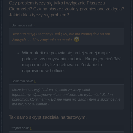
Czy problem tyczy się tylko i wyłącznie Płaszczu
Ciemności? Czy na płaszcz zostały przeniesione zaklęcia?
Jakich klas tyczy się problem?
Dominico said:
↑
Jest bug misją Biegnący Cień (3/5) nie ma żadnej ścieżki ani
żadnych znaków zapytania na mapie.
Wir materii nie pojawia się na tej samej mapie
podczas wykonywania zadania "Biegnący cień 3/5",
mapa musi być zresetowana. Zostanie to
naprawione w hotfixie.
Soldemar said:
↑
Moze ktoś mi wyjaśnić co się stało ze wszystkimi
legendarnymi/platynowymi bonami które się wyfarmiło? Zaden
przedmiot, który mam w EQ nie mam nic, zadny item w skrzynce nie
ma nic, o co tu kaman?
Tak samo skrypt zadziałał na testowym.
trojliter said:
↑