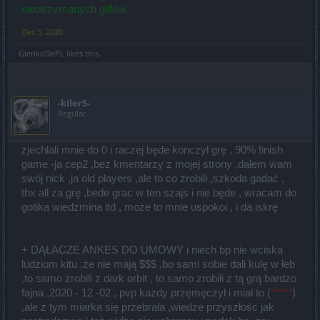
nieotrzymanych glifów.
Dec 3, 2020
GienkoDePL
likes this.
-kiler5-
Regular
zjechlali mnie do 0 i raczej będe konczył grę , 90% finish
game -ja cep2 ,bez kmentarzy z mojej strony ,dałem wam
swój nick ,ja old players ,ale to co zrobili ,szkoda gadać ,
thx all za grę ,bede grac w ten szajs i nie będe , wracam do
gotika wiedzmina itd , może to mnie uspokoi , i da iskrę
+ DĄŁACZE ANKES DO UMOWY i niech bp nie wciska
ludziom kitu ,że nie mają $$$ ,bo sami sobie dali kulę w łeb
,to samo zrobili z dark orbit , to samo zrobili z tą grą bardzo
fajna ,2020 - 12 -02 , pvp kazdy przęmęczył i miał to (
*****
)
,ale z tym miarka się przebrała ,wiedze przyszłośc jak