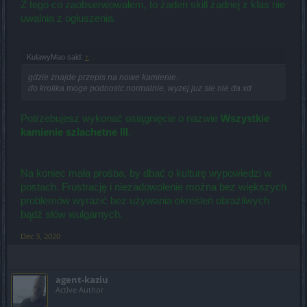
Z tego co zaobserwowałem, to żaden skill żadnej z klas nie
uwalnia z ogłuszenia.
KulawyMao said:
↑
gdzie znajde przepis na nowe kamienie.
do krolika moge podnosic normalnie, wyzej juz sie nie da xd
Potrzebujesz wykonać osiągnięcie o nazwie
Wszystkie
kamienie szlachetne III
.
Na koniec mała prośba, by dbać o kulturę wypowiedzi w
postach. Frustrację i niezadowolenie można bez większych
problemów wyrazić bez używania określeń obraźliwych
bądź słów wulgarnych.
Dec 3, 2020
agent-kaziu
Active Author