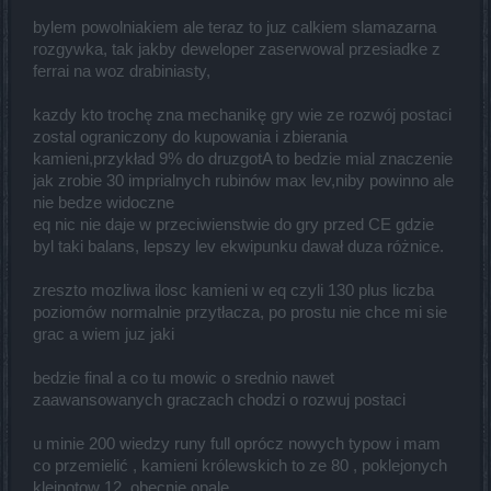
bylem powolniakiem ale teraz to juz calkiem slamazarna
rozgywka, tak jakby deweloper zaserwowal przesiadke z
ferrai na woz drabiniasty,
kazdy kto trochę zna mechanikę gry wie ze rozwój postaci
zostal ograniczony do kupowania i zbierania
kamieni,przykład 9% do druzgotA to bedzie mial znaczenie
jak zrobie 30 imprialnych rubinów max lev,niby powinno ale
nie bedze widoczne
eq nic nie daje w przeciwienstwie do gry przed CE gdzie
byl taki balans, lepszy lev ekwipunku dawał duza różnice.
zreszto mozliwa ilosc kamieni w eq czyli 130 plus liczba
poziomów normalnie przytłacza, po prostu nie chce mi sie
grac a wiem juz jaki
bedzie final a co tu mowic o srednio nawet
zaawansowanych graczach chodzi o rozwuj postaci
u minie 200 wiedzy runy full oprócz nowych typow i mam
co przemielić , kamieni królewskich to ze 80 , poklejonych
klejnotow 12, obecnie opale