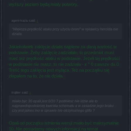
wyższy poziom będą miały potwory.
agent-kaziu said:
↑
"Większa prędkość ataku przy użyciu broni" w rękawicy herolda nie
działa.
Jakiekolwiek zaklęcie działa najpierw na daną wartość w
podstawie. Żeby zaklęcie zadziałało, to przedmiot musi
mieć też prędkość ataku w podstawie. Jeżeli tej prędkości
w podstawie nie masz, to nie zadziała - x * 0 zawsze da 0.
Treść tego zaklęcia jest myląca. Też na początku się
złapałem na to, że nie działa.
trojliter said:
↑
miało byc 30 opali jest 0/10 ? podniesc nie idzie ale to
najprawdopodobniej kwestia schematu a w zasadzie jego braku .
czy jest jakies ino w sprawie nie otrzymanego glifu ?
Opali od początku istnienia wersji miało być maksymalnie
10. Nie posiadamy nowych informacji na temat