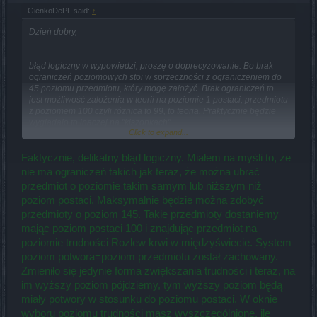
GienkoDePL said:
↑
Dzień dobry,
błąd logiczny w wypowiedzi, proszę o doprecyzowanie. Bo brak
ograniczeń poziomowych stoi w sprzeczności z ograniczeniem do
45 poziomu przedmiotu, który mogę założyć. Brak ograniczeń to
jest możliwość założenia w teorii na poziomie 1 postaci, przedmiotu
z poziomem 100 czyli różnica to 99, to teoria. Praktycznie będzie
wyglądało to inaczej na "kiszonkach".
Click to expand...
Pozdrawiam
Edit
czy maksymalny poziom przedmiotu, który można założyć to level
Faktycznie, delikatny błąd logiczny. Miałem na myśli to, że
postaci + 45(poziom przedmiotu) czy może 100 poziom przedmiotu
nie ma ograniczeń takich jak teraz, że można ubrać
minus poziom postaci. To jest różnica
przedmiot o poziomie takim samym lub niższym niż
poziom postaci. Maksymalnie będzie można zdobyć
przedmioty o poziom 145. Takie przedmioty dostaniemy
mając poziom postaci 100 i znajdując przedmiot na
poziomie trudności Rozlew krwi w międzyświecie. System
poziom potwora=poziom przedmiotu został zachowany.
Zmieniło się jedynie forma zwiększania trudności i teraz, na
im wyższy poziom pójdziemy, tym wyższy poziom będą
miały potwory w stosunku do poziomu postaci. W oknie
wyboru poziomu trudności masz wyszczególnione, ile