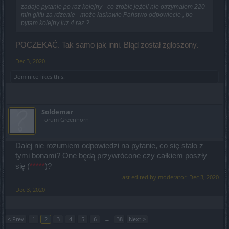
zadaje pytanie po raz kolejny - co zrobic jeżeli nie otrzymałem 220
mln glifu za rdzenie - może łaskawie Państwo odpowiecie , bo
pytam kolejny juz 4 raz ?
POCZEKAĆ. Tak samo jak inni. Błąd został zgłoszony.
Dec 3, 2020
Dominico
likes this.
Soldemar
Forum Greenhorn
Dalej nie rozumiem odpowiedzi na pytanie, co się stało z
tymi bonami? One będą przywrócone czy całkiem poszły
się (
*****
)?
Last edited by moderator:
Dec 3, 2020
Dec 3, 2020
< Prev
1
2
3
4
5
6
→
38
Next >