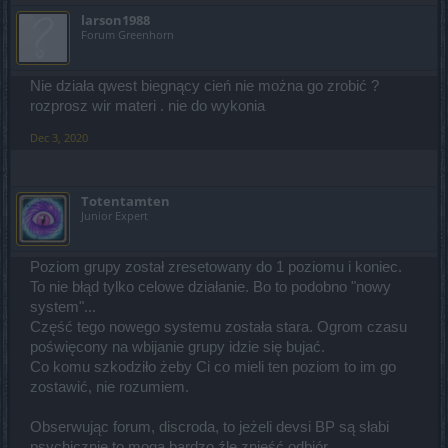
larson1988
Forum Greenhorn
Nie działa qwest biegnący cień nie można go zrobić ?
rozprosz wir materi . nie do wykonia
Dec 3, 2020
Totentamten
Junior Expert
Poziom grupy został zresetowany do 1 poziomu i koniec.
To nie błąd tylko celowe działanie. Bo to podobno "nowy
system"...
Część tego nowego systemu została stara. Ogrom czasu
poświęcony na wbijanie grupy idzie się bujać.
Co komu szkodziło żeby Ci co mieli ten poziom to im go
zostawić, nie rozumiem.
Obserwując forum, discroda, to jeżeli devsi BP są słabi
psychicznie to mogą bardzo źle znieść odbiór