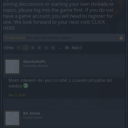
joining discussions or starting your own threads or
topics, please log into the game first. If you do not
have a game account, you will need to register for
one. We look forward to your next visit!
CLICK
HERE
Thread Status:
Not open for further replies.
< Prev
1
2
3
4
5
6
→
38
Next >
GienkoDePL
Someday Author
Moim zdaniem da i jest co robić z czasem przyjdzie też
wiedza
Dec 3, 2020
BA_Orion
Count Count