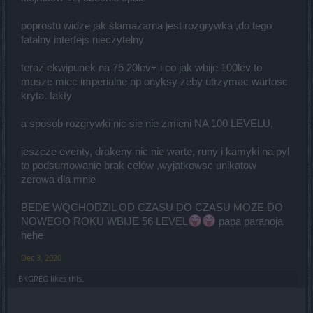
poprostu widze jak ślamazarna jest rozgrywka ,do tego
fatalny interfejs nieczytelny
teraz ekwipunek na 75 20lev+ i co jak wbije 100lev to
musze miec imperialne np onyksy zeby utrzymac wartosc
kryta. fakty
a sposob rozgrywki nic sie nie zmieni NA 100 LEVELU,
jeszcze eventy, drakeny nic nie warte, runy i kamyki na pyl
to podsumowanie brak celów ,wyjatkowsc unikatow
zerowa dla mnie
BEDE WQCHODZIL OD CZASU DO CZASU MOZE DO
NOWEGO ROKU WBIJE 56 LEVEL
papa paranoja
hehe
Dec 3, 2020
BKGREG
likes this.