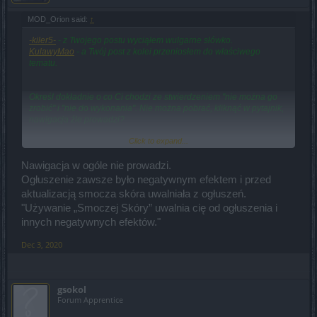
MOD_Orion said:
↑
-kiler5-
- z Twojego postu wyciąłem wulgarne słówko.
KulawyMao
- a Twój post z kolei przeniosłem do właściwego
tematu.
Określ dokładnie o co Ci chodzi ze stwierdzeniem "nie można go
zrobić" i "nie do wykonania". Nie można pobrać, kliknąć w pytajnik,
nawigacja źle prowadzi?
Click to expand...
Bez większej ilości informacji, mogę jedynie poradzić byś upewnił
się, że masz założoną broń oraz skill przypisany do odpowiednia
Nawigacja w ogóle nie prowadzi.
klawisza.
Ogłuszenie zawsze było negatywnym efektem i przed
aktualizacją smocza skóra uwalniała z ogłuszeń.
"Używanie „Smoczej Skóry” uwalnia cię od ogłuszenia i
Z tego co zaobserwowałem, to żaden skill żadnej z klas nie uwalnia
z ogłuszenia.
innych negatywnych efektów."
Dec 3, 2020
Potrzebujesz wykonać osiągnięcie o nazwie
Wszystkie kamienie
szlachetne III
.
gsokol
Forum Apprentice
Na koniec mała prośba, by dbać o kulturę wypowiedzi w postach.
Frustrację i niezadowolenie można bez większych problemów