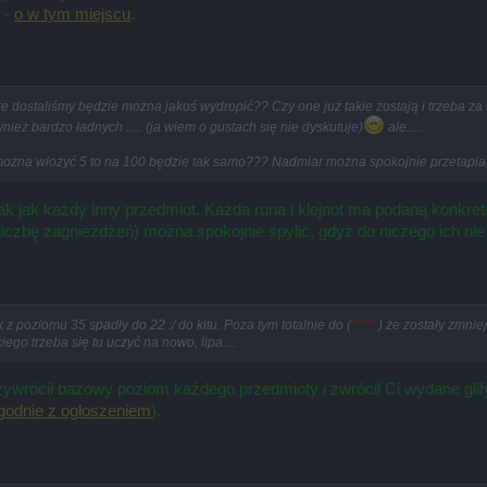
 -
o w tym miejscu
.
óre dostaliśmy będzie można jakoś wydropić?? Czy one już takie zostają i trzeba 
ież bardzo ładnych ..... (ja wiem o gustach się nie dyskutuje)
ale.....
v można włożyć 5 to na 100 będzie tak samo??? Nadmiar można spokojnie przetapia
 jak każdy inny przedmiot. Każda runa i klejnot ma podaną konkretną
iczbę zagnieżdżeń) można spokojnie spylić, gdyż do niczego ich nie
k z poziomu 35 spadły do 22 :/ do kitu. Poza tym totalnie do (
*****
) że zostały zmnie
iego trzeba się tu uczyć na nowo, lipa....
ywrócił bazowy poziom każdego przedmioty i zwrócił Ci wydane glify 
godnie z ogłoszeniem
).