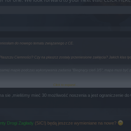
zeniosłam do nowego tematu związanego z CE.
e Płaszczu Ciemności? Czy na płaszcz zostały przeniesione zaklęcia? Jakich klas ty
tej samej mapie podczas wykonywania zadania "Biegnący cień 3/5", mapa musi być 
Click to expand...
a sie ,mieliśmy mieć 30 możliwość noszenia a jest ograniczenie do 
tał zgłoszony.
nty Drogi Zagłady
(SIC!) będą jeszcze wymieniane na nowe?