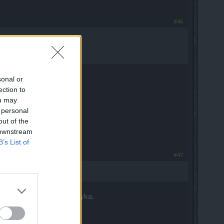
#46
sonal or
ection to
ou may
 personal
out of the
 downstream
B’s List of
#47
w na sekundę i 17% krytyka.