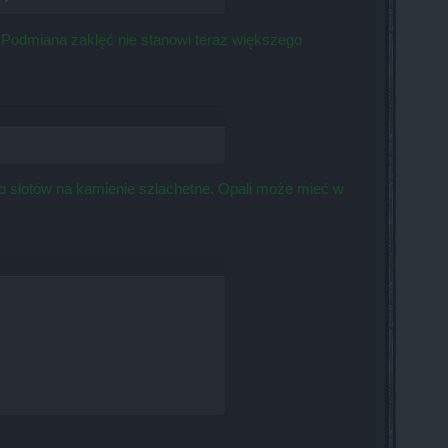
. Podmiana zaklęć nie stanowi teraz większego
e do słotów na kamienie szlachetne. Opali może mieć w