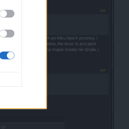
#48
2 miesiące temu wróciłem po kliku latach przerwy, i
 codziennych misji i eventów. Ale teraz to jest jakiś
alem cienia bo nawigacja na mapie świata nie działa, i
#49
**
)?