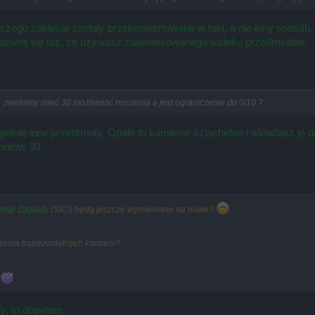
laczego zaklęcia zostały przekonwertowane w taki, a nie inny sposób
Upewnij się też, że używasz zaawansowanego widoku przedmiotów.
 ,mieliśmy mieć 30 możliwość noszenia a jest ograniczenie do 0/10 ?
zupełnie inne przedmioty. Opale to kamienie szlachetne i wkładasz j
notów 30.
rogi Zagłady
(SIC!) będą jeszcze wymieniane na nowe?
zenia trapezoidalnych kamieni?
y, to dopytam.