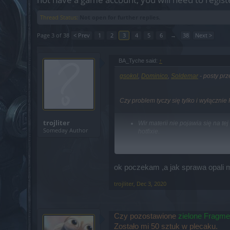
Thread Status:
Not open for further replies.
Page 3 of 38
< Prev
1
2
3
4
5
6
→
38
Next >
BA_Tyche said:
↑
gsokol
,
Dominico
,
Soldemar
- posty pr
Czy problem tyczy się tylko i wyłączni
trojliter
Wir materii nie pojawia się na 
Someday Author
hotfixie.
Tak samo skrypt zadziałał na testowym.
ok poczekam ,a jak sprawa opali m
POCZEKAĆ. Tak samo jak inni. Błąd zos
trojliter
,
Dec 3, 2020
Czy pozostawione
zielone
F
ragme
Zostało mi 50 sztuk w plecaku.