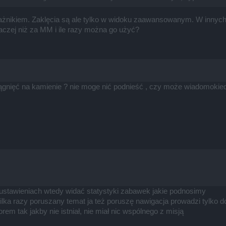
żnikiem. Zaklęcia są ale tylko w widoku zaawansowanym. W innych 
naczej niż za MM i ile razy można go użyć?
gnięć na kamienie ? nie moge nić podnieść , czy może wiadomokiedy
stawieniach wtedy widać statystyki zabawek jakie podnosimy
kilka razy poruszany temat ja też poruszę nawigacja prowadzi tylko do
em tak jakby nie istniał, nie miał nic wspólnego z misją