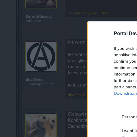
Sandofdesert
,
Dec 3, 2020
Sandofdesert
Advanced
Portal De
nie wiem czy tu dobre miejsce do 
If you wish 
tez wam wyrzuca kamienie z wypos
sensitive in
co z glifami?
confirm you
rozumiem ze to blad majac item z 
continue se
kiedy poprawki wgraja moze juz 
information 
disaffect
further disc
Forum Apprentice
to tak na szybko jak ktos chce dac
participants
Downstream 
disaffect
,
Dec 3, 2020
Ciekawi mnie sposób wymiany bo
Persona
Konkretnie w ozdobie zwycięzcy:
Zachodzę w głowę, czy wartość kr
I want t