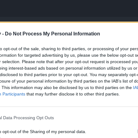
v -
Do Not Process My Personal Information
zapytania ale co mi tam
to opt-out of the sale, sharing to third parties, or processing of your per
azenia jak zmieniacie lokalizacje?
formation for targeted advertising by us, please use the below opt-out s
r selection. Please note that after your opt-out request is processed y
platyna w czoraj na poziomie 99% dzis to jest tylko 33%?
eing interest-based ads based on personal information utilized by us or
wiadomo?
disclosed to third parties prior to your opt-out. You may separately opt-
losure of your personal information by third parties on the IAB’s list of
 odpowiedz to fajnie i dzieki
. This information may also be disclosed by us to third parties on the
IA
Participants
that may further disclose it to other third parties.
nów w przedmiotach.
l Data Processing Opt Outs
 wcześniej miałem 100% krytyka i 17% dmg a teraz mam 100% atakó
ytyczna nie powinna być wymieniana za wartość krytyczną...
o opt-out of the Sharing of my personal data.