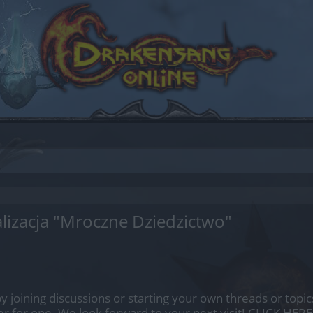
lizacja "Mroczne Dziedzictwo"
by joining discussions or starting your own threads or topics
er for one. We look forward to your next visit!
CLICK HERE