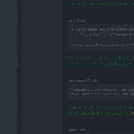
Szczegóły znajdziesz w poradniku
gsokol said:
↑
Te "bardzo ładne" 'runiczne ozdoby' kt
samo dotyczy "Ozdoby z klejnotami" równ
Jeśli run do prędkości ataku na 55 le
Ozdoby będzie można wydropić, tak
poziomu postaci. Nadmiar (ponad l
aaagggaaa205 said:
↑
Po aktualizacji pas, pierścień i naszyjni
kto je używa to totalnie do bani. Wszystk
Poziom spadł, ponieważ skrypt prz
został odpowiednio zwiększony (
z
trojliter said:
↑