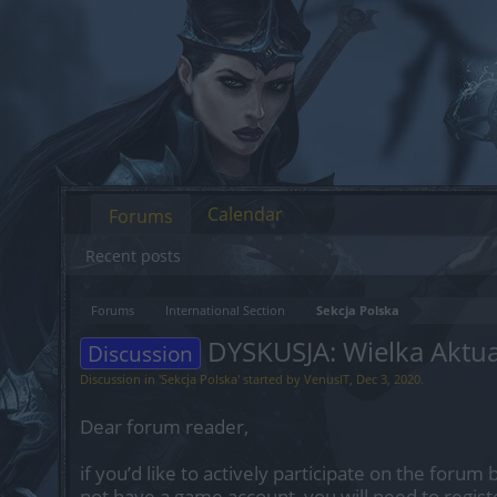
Calendar
Forums
Recent posts
Forums
International Section
Sekcja Polska
DYSKUSJA: Wielka Aktua
Discussion
Discussion in '
Sekcja Polska
' started by
VenusIT
,
Dec 3, 2020
.
Dear forum reader,
if you’d like to actively participate on the forum 
not have a game account, you will need to regist