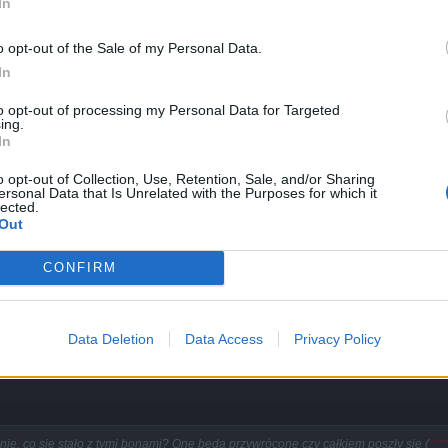
In
o opt-out of the Sale of my Personal Data.
In
to opt-out of processing my Personal Data for Targeted
ing.
ja, nic nie wnosi. Zmiana mechaniki gry nie jest żadnym rozwojem. 
In
e była to gra pokroju exila, ale nawet tamta wersja zachęciła mnie do
 miejsc na skile to już jest poniżej... Ledwo ukończyłem misję z port
o opt-out of Collection, Use, Retention, Sale, and/or Sharing
ścią, a nie męczarnią.
ersonal Data that Is Unrelated with the Purposes for which it
lected.
Out
CONFIRM
Data Deletion
Data Access
Privacy Policy
ąłem wulgarne słowo
ż
ie, co się stało z tymi bonami? One będą przywrócone czy całkiem poszły się (
***