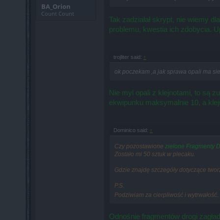
BA_Orion
Count Count
Tak zadziałał skrypt, nie wiemy d
problemu, kwestia ich zdobycia. 
trojliter said:
↑
ok poczekam ,a jak sprawa opali ma sie
Nie myl opali z klejnotami, to są 
ekwipunku maksymalnie 10, a klej
Dominico said:
↑
Czy pozostawione
zielone
F
ragmenty D
Zostało mi 50 sztuk w plecaku.
Gdzie znajdę szczegóły dotyczące twor
P.S.
Podziwiam za cierpliwość i wytrwałość.
Odnośnie fragmentów drogi zagład