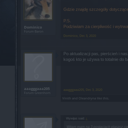
Gdzie znajdę szczegóły dotyczące
P.S.
Podziwiam za cierpliwość i wytrw
Dominico
Forum Baron
Dominico
,
Dec 3, 2020
Po aktualizacji pas, pierścień i na
kogoś kto je używa to totalnie do b
aaagggaaa205
aaagggaaa205
,
Dec 3, 2020
Forum Greenhorn
Vinith
and
Oleandryna
like this.
Wywijas said:
↑
Witam mam na 3 postaciach plaszcz ciem