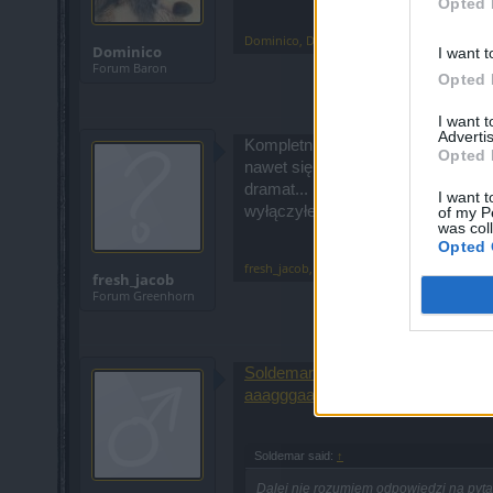
Opted 
Dominico
,
Dec 3, 2020
Dominico
I want t
Forum Baron
Opted 
I want 
Advertis
Kompletnie bezsensowna aktualizac
Opted 
nawet się przyjemnie grało. Może ni
dramat... Null, Zero A wyrzucenie 2
I want t
wyłączyłem. Gra ma być przyjemno
of my P
was col
Opted 
fresh_jacob
,
Dec 3, 2020
fresh_jacob
Forum Greenhorn
Soldemar
- z Twojego postu usun
aaagggaaa205
- z Twojego równie
Soldemar said:
↑
Dalej nie rozumiem odpowiedzi na pytan