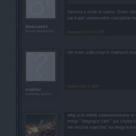
Siemka u mnie to samo. Gram stra
się kupić uniwersalne narzędzie i
Makuszek2
Forum Apprentice
Makuszek2
,
Dec 3, 2020
nie mam zaliczonych żadnych osią
trojliter
,
Dec 3, 2020
trojliter
Someday Author
włączcie widok zaawansowany w u
misja " biegnący cień " już chyba 
nie można najechać na niego kursor