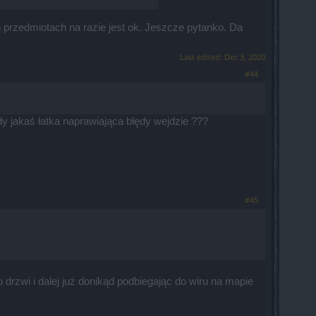
przedmiotach na razie jest ok. Jeszcze pytanko. Da
Last edited:
Dec 3, 2020
#44
 jakaś łatka naprawiająca błędy wejdzie ???
#45
 drzwi i dalej już donikąd podbiegając do wiru na mapie