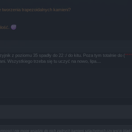
 tworzenia trapezoidalnych kamieni?
ałość.
szyjnik z poziomu 35 spadły do 22 :/ do kitu. Poza tym totalnie do (
****
ani. Wszystkiego trzeba się tu uczyć na nowo, lipa....
nosci i nie moge wsadzic do nich zadnych kamieni szlachetnych,czy jest to blad 