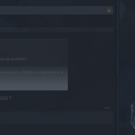
czy się problem?
zresetowana. Zostanie to naprawione w
0/10 ?
#41