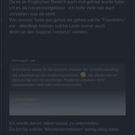
Da es im Englischen Bereich auch mal gefragt wurde habe
ich es da zusammengefasst - ich hoffe viele von euch
verstehen was da steht:
Von unserer Seite aus gehen wir gehen solche "Fraudsters"
vor - allerdings können solche Leute immer auch
direkt an den Support "verpetzt" werden.
thermogoth said:
↑
Erst einmal danke für die schnelle Antwort. Mir missfällt allerdings
die Verwendung von Anführungszeichen
. Sie deuten mir an,
dass ihr die von mir erwähnten Probleme entweder nicht
mitbekommen habt oder nicht ernst nehmt.
1) Krisenplan?
-> existiert nicht
Click to expand...
2) Verbesserte, zeitnahe Information der Moderatoren?
-> Nein, alles wie gehabt
Ich würde darum bitten sowas zu unterstellen.
3) verstärkte Präsenz der CMs zu Krisenzeiten?
Da ich für solche "Misinterpretationen" wenig übrig habe.
-> Nein, nur zu den üblichen Arbeitszeiten