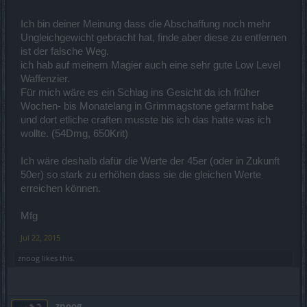
alten Low-Level-Items weiterhin im Spiel bleiben - ich sehe ein,
dass der Aufwand der Löschung in diesem Fall unverhältnismäßig
Ich bin deiner Meinung dass die Abschaffung noch mehr
groß wäre.
Ungleichgewicht gebracht hat, finde aber diese zu entfernen
Ich werde also gespannt Release 156 abwarten und mich dann
ist der falsche Weg.
ggf. noch einmal melden.
ich hab auf meinem Magier auch eine sehr gute Low Level
Waffenzier.
Hello
@Yogo
, thank you very much for the picture.
Für mich wäre es ein Schlag ins Gesicht da ich früher
Wochen- bis Monatelang in Grimmagstone gefarmt habe
LG
und dort etliche craften musste bis ich das hatte was ich
znoog
wollte. (54Dmg, 650Krit)
Ich wäre deshalb dafür die Werte der 45er (oder in Zukunft
50er) so stark zu erhöhen dass sie die gleichen Werte
erreichen können.
Mfg
Jul 22, 2015
znoog
likes this.
znoog