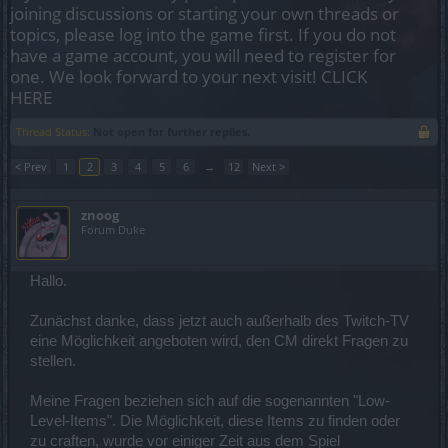
joining discussions or starting your own threads or
topics, please log into the game first. If you do not
have a game account, you will need to register for
one. We look forward to your next visit!
CLICK
HERE
Thread Status:
Not open for further replies.
< Prev
1
2
3
4
5
6
→
12
Next >
znoog
Forum Duke
Hallo.
Zunächst danke, dass jetzt auch außerhalb des Twitch-TV
eine Möglichkeit angeboten wird, den CM direkt Fragen zu
stellen.
Meine Fragen beziehen sich auf die sogenannten "Low-
Level-Items". Die Möglichkeit, diese Items zu finden oder
zu craften, wurde vor einiger Zeit aus dem Spiel