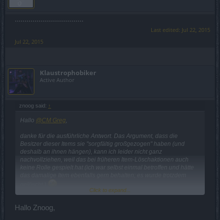
...................................
Last edited:
Jul 22, 2015
Jul 22, 2015
Klaustrophobiker
Active Author
znoog said:
↑
Hallo
@CM Greg
,
danke für die ausführliche Antwort. Das Argument, dass die
Besitzer dieser Items sie "sorgfältig großgezogen" haben (und
deshalb an ihnen hängen), kann ich leider nicht ganz
nachvollziehen, weil das bei früheren Item-Löschaktionen auch
keine Rolle gespielt hat (ich war selbst einmal betroffen und hätte
das damalige Item ebenfalls gern behalten; es wurde trotzdem
gelöscht.)
Click to expand...
Wenn das Item-Refactoring aber dazu führt, dass
alle
Spieler
Hallo Znoog,
zukünftig die Chance haben, Items mit vergleichbaren (oder
besseren) Werten zu finden, kann ich gut damit leben, wenn die