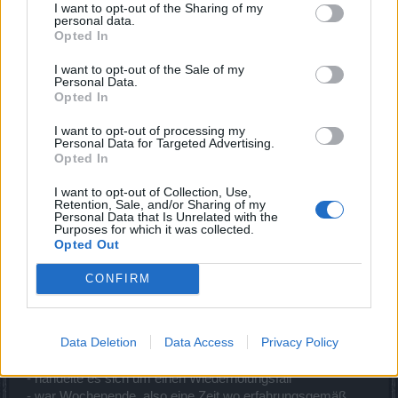
Die Timeline im Überblick:
I want to opt-out of the Sharing of my
personal data.
Opted In
ab 10:13 erste Meldung(en) durch User
10:27 - 11:12 Moderatoren melden sich insgesamt 6x
I want to opt-out of the Sale of my
(Technik informiert, Warten auf Rückmeldung)
Personal Data.
11:25 erste Meldungen durch User, dass es (teilweise)
Opted In
wieder funktioniert
12:05 Rückfrage der Moderatoren, die User (!) sollen bitte
I want to opt-out of processing my
Personal Data for Targeted Advertising.
eine Rückmeldung über den Stand der Dinge geben
Opted In
(...)
22:05 immer noch keine offizielle Erklärung zu dem Vorfall
I want to opt-out of Collection, Use,
Retention, Sale, and/or Sharing of my
Personal Data that Is Unrelated with the
Es ist ja super, dass das Problem so schnell behoben
Purposes for which it was collected.
werden konnte. Trotzdem zeigt sich wieder, dass das
Opted Out
Krisenmanagement miserabel bis gar nicht funktionierte.
CONFIRM
Warum wurden die Moderatoren (wie üblich) überhaupt
nicht mit Infos versorgt?
Data Deletion
Data Access
Privacy Policy
War dieses Problem von seiner Eskalationsstufe nicht
wichtig genug? Immerhin
- handelte es sich um einen Wiederholungsfall
- war Wochenende, also eine Zeit wo erfahrungsgemäß