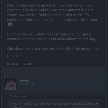
Dann ist ja gut. Würde trotzdem empfehlen, das dann lieber mit
Nee, ich beschuldige gar keinen - es kann einfach nur
Unterstreichung, Farbe oder anderen Mitteln zu machen. Im
Rahmen von Kommunikation haben Anführungszeichen durchaus
gewesen sein dass wirklich eine finale Antwort gesucht
eine andere Wirkung.
wurde, obwohl das Problem schon gelößt wurde. Es
passiert ja nicht zu oft das Systeme sich von alleine fixen
.
Für mich war es wichtig dass die Spieler schon spielen
konnten und das Problem nicht mehr auftritt an dem Tag.
Gut, dann arbeite ich mehr mit
F
a
r
b
e
(finde ich eh besser)
Jul 21, 2015
thermogoth
likes this.
znoog
Forum Duke
CM Greg said:
↑
@znoog
- es gibt noch viele low-level items im Umlauf. Da gebe ich
dir Recht.