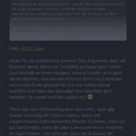
Wir müssen da vorsichtig angehen - was für dich vielleicht ein Dorn
im Auge ist wgeen Fairness - ist für den Besitzer ein Item
das derjenige sorgfälig großgezogen hat. Wir schauen uns das
nach 155 mal genauer an weil:
Mit version 155 kommt ein Feature was intern den Namen Item
Refactoring trägt.
Click to expand...
Der gesamte Entstehungsprozess eines Items wird dort umgestellt.
Sprich die Geburt eines Items
vom Zeitpunkt wo dieses von einem Monster droppt oder aus einer
Hallo
@CM Greg
,
Truhe droppt.
Die genauen Details dazu bringen wir demnächst in Umlauf.
danke für die ausführliche Antwort. Das Argument, dass die
Bestehende Items werden nicht angefasst (laut Design).
Besitzer dieser Items sie "sorgfältig großgezogen" haben
Diese Veränderung ist sehr sehr aufwändig und komplex und das
Team wollte dieses Feature erst einmal angehen bevor bestehende
(und deshalb an ihnen hängen), kann ich leider nicht ganz
Items angefasst werden. Ich denke bestehende Items und alles was
nachvollziehen, weil das bei früheren Item-Löschaktionen
während Lor'Tac auffällt wird erst mit 156 verändert und gefixt. Da
auch keine Rolle gespielt hat (ich war selbst einmal
wir mit 156 extra einen riesigen Slot freihalten für Änderungen die
betroffen und hätte das damalige Item ebenfalls gern
aufgrund von Community Feedback anfallen.
behalten; es wurde trotzdem gelöscht.)
Wenn das Item-Refactoring aber dazu führt, dass
alle
Spieler zukünftig die Chance haben, Items mit
vergleichbaren (oder besseren) Werten zu finden, kann ich
gut damit leben, wenn die alten Low-Level-Items weiterhin
im Spiel bleiben - ich sehe ein, dass der Aufwand der