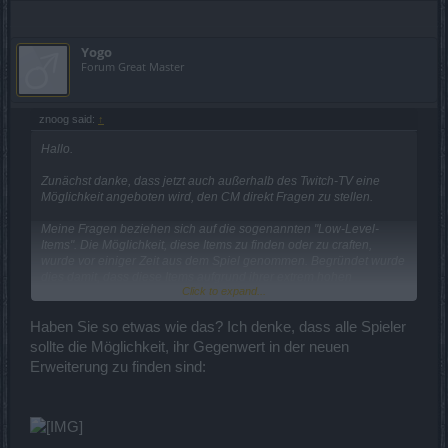
Yogo
Forum Great Master
znoog said:
↑
Hallo.
Zunächst danke, dass jetzt auch außerhalb des Twitch-TV eine
Möglichkeit angeboten wird, den CM direkt Fragen zu stellen.
Meine Fragen beziehen sich auf die sogenannten "Low-Level-
Items". Die Möglichkeit, diese Items zu finden oder zu craften,
wurde vor einiger Zeit aus dem Spiel genommen. Begründet wurde
dies damit, dass diese Items aufgrund ihrer extrem hohen
Click to expand...
potentiellen Werte das Balancing verzerrt haben.
Nach meinen Informationen wurden die Low-Level-Items selbst
Haben Sie so etwas wie das? Ich denke, dass alle Spieler
aber im Spiel belassen. Während bei anderen Gelegenheiten "OP-
sollte die Möglichkeit, ihr Gegenwert in der neuen
Items" eingezogen und deren Besitzer entschädigt wurden (z. B bei
Erweiterung zu finden sind:
den Boxed-Items wie Rekrutenbeil und -schild), geschah hier
bisher nichts. Durch das Belassen der Low-Level-Gegenstände im
Spiel wurde das gestörte Balancing allerdings gerade nicht
verbessert, es wurde vielmehr zementiert, da diejenigen, die
derartige Gegenstände nicht besitzen, jetzt keine Möglichkeit mehr