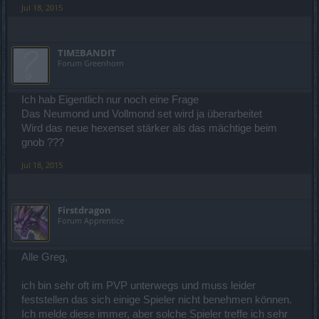
haben, sie zu erlangen - der Vorteil liegt also dauerhaft bei den
Jul 18, 2015
Spielern, die bereits über diese Items verfügen.
Warum wurden diese Gegenstände nicht entfernt? Ist geplant, das
noch nachzuholen? Oder ist zu erwarten, dass nach der
ΤΙΜΞΒΑΝDIT
Contenterweiterung alle Spieler die Möglichkeit haben,
Forum Greenhorn
vergleichbare Ausrüstung zu finden?
LG
Ich hab Eigentlich nur noch eine Frage
Das Neumond und Vollmond set wird ja überarbeitet
znoog
Wird das neue hexenset stärker als das mächtige beim
gnob ???
Jul 18, 2015
Firstdragon
Forum Apprentice
Alle Greg,
ich bin sehr oft im PVP unterwegs und muss leider
feststellen das sich einige Spieler nicht benehmen können.
Ich melde diese immer, aber solche Spieler treffe ich sehr