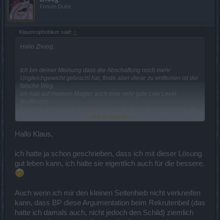
Forum Duke
Klaustrophobiker said:
↑
Hallo Znoog,
Ich bin deiner Meinung dass die Abschaffung noch mehr
Ungleichgewicht gebracht hat, finde aber diese zu entfernen ist der
falsche Weg.
ich hab auf meinem Magier auch eine sehr gute Low Level
Waffenzier.
Für mich wäre es ein Schlag ins Gesicht da ich früher Wochen- bis
Click to expand...
Monatelang in Grimmagstone gefarmt habe und dort etliche craften
musste bis ich das hatte was ich wollte. (54Dmg, 650Krit)
Hallo Klaus,
Ich wäre deshalb dafür die Werte der 45er (oder in Zukunft 50er) so
stark zu erhöhen dass sie die gleichen Werte erreichen können.
ich hatte ja schon geschrieben, dass ich mit dieser Lösung
gut leben kann, ich halte sie eigentlich auch für die bessere.
Mfg
Auch wenn ich mir den kleinen Seitenhieb nicht verkneifen
kann, dass BP diese Argumentation beim Rekrutenbeil (das
hatte ich damals auch, nicht jedoch den Schild) ziemlich