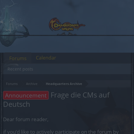
Calendar
Forums
Recent posts
Forums
Archive
Headquarters Archive
Frage die CMs auf
Announcement
Deutsch
Dear forum reader,
if you’d like to actively participate on the forum by