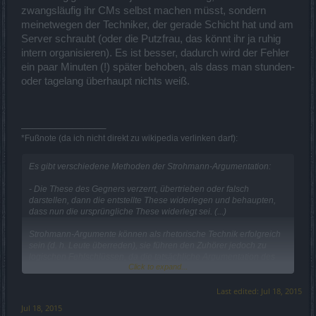
zwangsläufig ihr CMs selbst machen müsst, sondern
meinetwegen der Techniker, der gerade Schicht hat und am
Server schraubt (oder die Putzfrau, das könnt ihr ja ruhig
intern organisieren). Es ist besser, dadurch wird der Fehler
ein paar Minuten (!) später behoben, als dass man stunden-
oder tagelang überhaupt nichts weiß.
_______________
*Fußnote (da ich nicht direkt zu wikipedia verlinken darf):
Es gibt verschiedene Methoden der Strohmann-Argumentation:
- Die These des Gegners verzerrt, übertrieben oder falsch
darstellen, dann die entstellte These widerlegen und behaupten,
dass nun die ursprüngliche These widerlegt sei. (...)
Strohmann-Argumente können als rhetorische Technik erfolgreich
sein (d. h. Leute überreden), sie führen den Zuhörer jedoch zu
logischen Fehlschlüssen, da die tatsächliche Argumentation des
Click to expand...
Gegners nicht widerlegt ist. Strohmann-Argumente sind aber auch
oft die Folge von Beurteilungsfehlern des Redners, der seinem
Gegner irrtümlich die angegriffenen Positionen unterstellt, weil er
Last edited:
Jul 18, 2015
ihn missversteht oder von Vorurteilen geleitet wird.
Jul 18, 2015