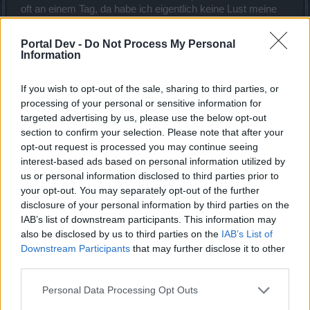
oft an einem Tag, da habe ich eigentlich keine Lust meine
kurze und teuere Zeit auch noch damit zu verbringen diese
i dioten zu melden. Deswegen bin ich und sehr viele DSO
Portal Dev -
Do Not Process My Personal
Spieler der Meinung das eine Ingame Lösung her muss und
Information
das sehr schnell. Ist so etwas wenigstens schon im
Gespräch in der internen Runde?
If you wish to opt-out of the sale, sharing to third parties, or
processing of your personal or sensitive information for
Meine Idee:
targeted advertising by us, please use the below opt-out
http://de.bigpoint.com/drasaonline/board/threads/funktion-
section to confirm your selection. Please note that after your
zum-melden-von-spielern.56428/
opt-out request is processed you may continue seeing
Jul 18, 2015
interest-based ads based on personal information utilized by
us or personal information disclosed to third parties prior to
your opt-out. You may separately opt-out of the further
thermogoth
disclosure of your personal information by third parties on the
Junior Expert
IAB’s list of downstream participants. This information may
also be disclosed by us to third parties on the
IAB’s List of
So, der
heutige Tag
war mal wider ein repräsentatives
Downstream Participants
that may further disclose it to other
Beispiel für mein Anliegen. Der (altbekannte) Social-Server-
third parties.
Gilden-Freundeslisten-Gruppen-Bug hat wieder
zugeschlagen.
Personal Data Processing Opt Outs