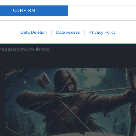
CONFIRM
Data Deletion
Data Access
Privacy Policy
cania,
e ha pasado mucho tiempo.