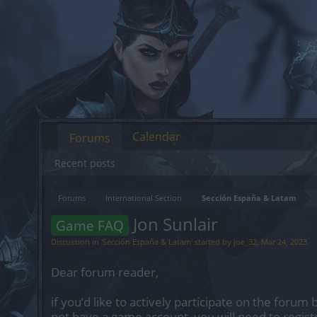
Calendar
Forums
Recent posts
Forums
International Section
Sección España & Latam
Jon Sunlair
Game FAQ
Discussion in '
Sección España & Latam
' started by
joe_32
,
Mar 24, 2023
.
Dear forum reader,
if you’d like to actively participate on the forum 
not have a game account, you will need to regist