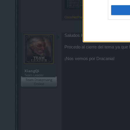
CiscoNetPlus
,
Mar 25, 2023
Saludos Héroes y heroínas de Dra
Procedo al cierre del tema ya qu
¡Nos vemos por Dracania!
XiangQi
Team Leader
Team Drakensang
Online