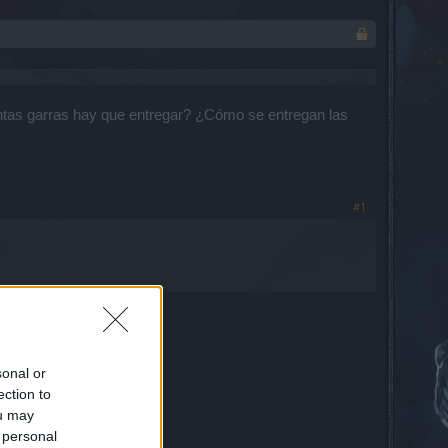
ántas garras hay que entregar? ¿Cómo se entregan las
#1
el evento de luna llena:
sonal or
ection to
ou may
 personal