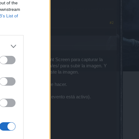
out of the
 downstream
B’s List of
#2
ue hacer. Usa la tecla Print Screen para capturar la
usas la página imgfz.com/es/ para subir la imagen. Y
te da la página donde subiste la imagen.
ck, así te dice que hay que hacer.
o) y de noche (cuando el evento está activo).
 de Luna Sanguina: