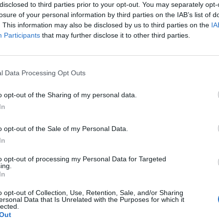
disclosed to third parties prior to your opt-out. You may separately opt-
go al respecto que lo haga. Gracias
losure of your personal information by third parties on the IAB’s list of
so grausam sein sollte wie die Natur"
. This information may also be disclosed by us to third parties on the
IA
Participants
that may further disclose it to other third parties.
l Data Processing Opt Outs
ntalla de la misión y colocarla aquí seria más fácil decirte que hay q
o opt-out of the Sharing of my personal data.
a Paint y en el menú le das Pegar. Salva la imagen como JPG. Luego 
In
post te sale unos iconos y le das en IMAGE, allí colocas el link que 
o opt-out of the Sale of my Personal Data.
ce que tienes que hablar con alguien, vas a esa persona y le das cli
In
as misiones que hay que hacer de día (cuando no esta activo el event
to opt-out of processing my Personal Data for Targeted
ing.
esencias de Plata Brillantes que las necesitas para el segundo mapa
In
o opt-out of Collection, Use, Retention, Sale, and/or Sharing
ersonal Data that Is Unrelated with the Purposes for which it
lected.
Out