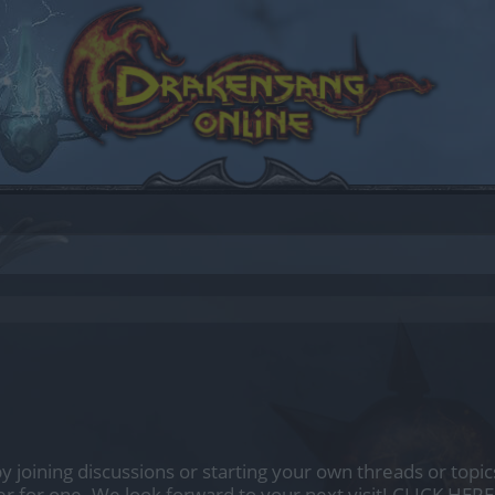
by joining discussions or starting your own threads or topics
er for one. We look forward to your next visit!
CLICK HERE