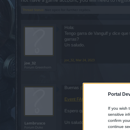
Thread Status:
Not open for further replies.
Hola:
Tengo garra de Vangulf y dice que
garras?
Un saludo.
joe_32
,
Mar 24, 2023
joe_32
Forum Greenhorn
Buenas
@joe_32
te paso enlace d
Portal De
Event FAQ - Evento Luna Llena |
If you wish 
Espero que te sirva,
sensitive in
confirm you
Un saludo
Lambrusco
continue se
Forum Duke