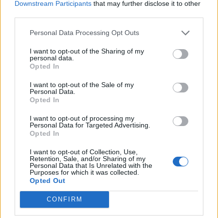
Downstream Participants
that may further disclose it to other
Perły.
third parties.
Q: Jak mogę zdobyć pierwsze cztery wzmocnione
przeklęte perły, aby odblokować cztery poboczne
Personal Data Processing Opt Outs
lochy?
I want to opt-out of the Sharing of my
A: Na pierwszym pasku postępu znajduje się kilka
personal data.
wzmocnionych przeklętych pereł. Można je również kupić
Opted In
w sklepie u Grimy za drakeny. Gorąco polecamy
wykonanie tego zadania w większej grupie.
I want to opt-out of the Sale of my
Personal Data.
Opted In
Q: Dlaczego mam inne paski postępu niż mój znajomy?
A: Paski postępu są inne dla różnych poziomów. Istnieją
I want to opt-out of processing my
również dwie wersje pasków postępu dla graczy o
Personal Data for Targeted Advertising.
poziomie 100, w zależności od tego, jak dużo punktów
Opted In
osiągnięć dany gracz posiada.
I want to opt-out of Collection, Use,
Retention, Sale, and/or Sharing of my
Q: Dlaczego nie ma jeszcze wyzwania Przebłysku
Personal Data that Is Unrelated with the
Przeszłości ?
Purposes for which it was collected.
A: Istnieją dwie możliwości: albo wyzwanie jeszcze się nie
Opted Out
rozpoczęło, albo nie posiadasz 80 poziomu wymaganego
dla tego wyzwania.
CONFIRM
Q: Czy istnieje różnica w dropie z amfor w odniesieniu