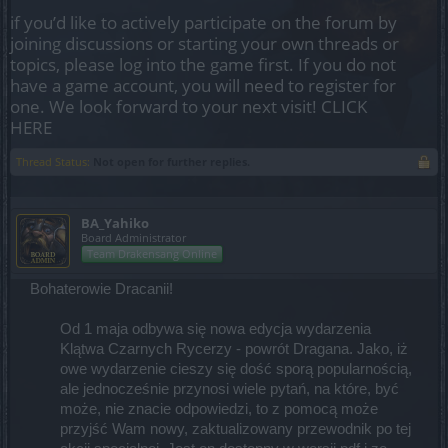
if you’d like to actively participate on the forum by
joining discussions or starting your own threads or
topics, please log into the game first. If you do not
have a game account, you will need to register for
one. We look forward to your next visit!
CLICK
HERE
Thread Status:
Not open for further replies.
BA_Yahiko
Board Administrator
Team Drakensang Online
Bohaterowie Dracanii!
Od 1 maja odbywa się nowa edycja wydarzenia
Klątwa Czarnych Rycerzy - powrót Dragana. Jako, iż
owe wydarzenie cieszy się dość sporą popularnością,
ale jednocześnie przynosi wiele pytań, na które, być
może, nie znacie odpowiedzi, to z pomocą może
przyjść Wam nowy, zaktualizowany przewodnik po tej