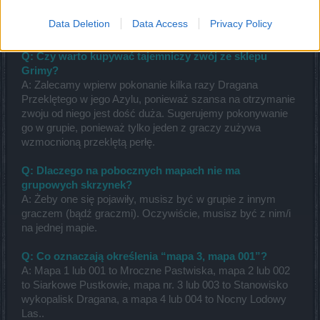
do różnych poziomów trudności?
Data Deletion
Data Access
Privacy Policy
A: Nie.
Q: Czy warto kupywać tajemniczy zwój ze sklepu
Grimy?
A: Zalecamy wpierw pokonanie kilka razy Dragana
Przeklętego w jego Azylu, ponieważ szansa na otrzymanie
zwoju od niego jest dość duża. Sugerujemy pokonywanie
go w grupie, ponieważ tylko jeden z graczy zużywa
wzmocnioną przeklętą perłę.
Q: Dlaczego na pobocznych mapach nie ma
grupowych skrzynek?
A: Żeby one się pojawiły, musisz być w grupie z innym
graczem (bądź graczmi). Oczywiście, musisz być z nim/i
na jednej mapie.
Q: Co oznaczają określenia “mapa 3, mapa 001”?
A: Mapa 1 lub 001 to Mroczne Pastwiska, mapa 2 lub 002
to Siarkowe Pustkowie, mapa nr. 3 lub 003 to Stanowisko
wykopalisk Dragana, a mapa 4 lub 004 to Nocny Lodowy
Las..