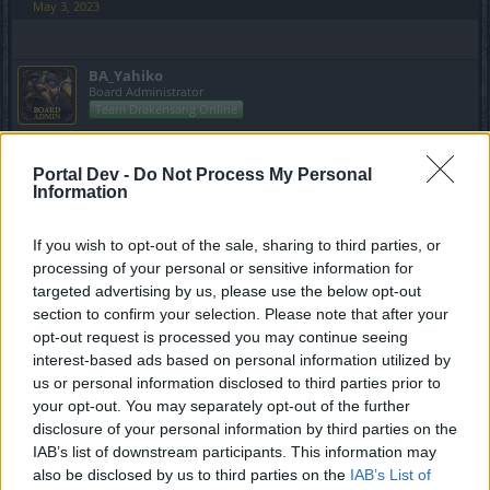
May 3, 2023
BA_Yahiko
Board Administrator
Team Drakensang Online
Najczęstsze pytania i odpowiedzi:
Portal Dev -
Do Not Process My Personal
Information
Q: Pokonałem Dragana, ale nie zaliczyło mi postępu.
Dlaczego?
A: Musisz najpierw wypełnić dwa pierwsze paski postępu.
If you wish to opt-out of the sale, sharing to third parties, or
processing of your personal or sensitive information for
Q: Muszę wydropić rozkazy Dragana z Siarkowego
targeted advertising by us, please use the below opt-out
Pustkowia, ale nie mogę go zdobyć mimo, że byłem
section to confirm your selection. Please note that after your
tam kilkanaście razy. Czy te zadanie jest zbugowane?
opt-out request is processed you may continue seeing
A: Nie, zadanie nie jest zbugowane. Miej na uwadze, że na
interest-based ads based on personal information utilized by
mapie są tylko cztery potwory, które upuszczają
us or personal information disclosed to third parties prior to
wspomniany przedmiot.
your opt-out. You may separately opt-out of the further
disclosure of your personal information by third parties on the
Q: Dlaczego nie mogę kliknąć posągu w Zamku
IAB’s list of downstream participants. This information may
Kruczykrzyk?
also be disclosed by us to third parties on the
IAB’s List of
A: Prawdopodobnie nie posiadasz Wzmocnionej Przeklętej