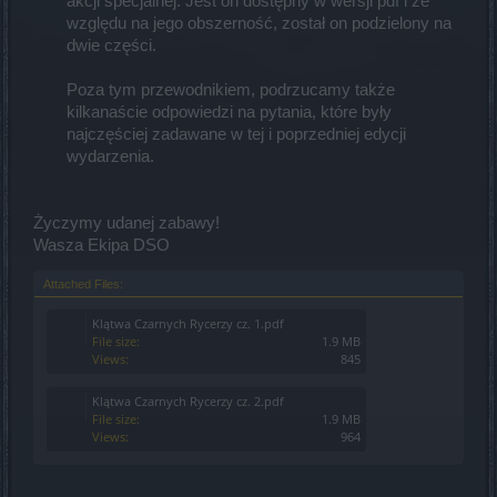
akcji specjalnej. Jest on dostępny w wersji pdf i ze
względu na jego obszerność, został on podzielony na
dwie części.
Poza tym przewodnikiem, podrzucamy także
kilkanaście odpowiedzi na pytania, które były
najczęściej zadawane w tej i poprzedniej edycji
wydarzenia.​
Życzymy udanej zabawy!
Wasza Ekipa DSO
Attached Files:
Klątwa Czarnych Rycerzy cz. 1.pdf
File size:
1.9 MB
Views:
845
Klątwa Czarnych Rycerzy cz. 2.pdf
File size:
1.9 MB
Views:
964